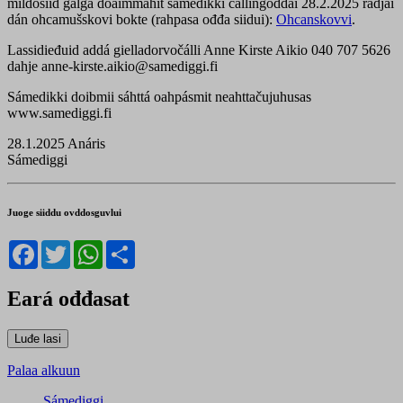
mildosiid galgá doaimmahit sámedikki čállingoddái 28.2.2025 rádjái
dán ohcamušskovi bokte (rahpasa ođđa siidui):
Ohcanskovvi
.
Lassidieđuid addá gielladorvočálli Anne Kirste Aikio 040 707 5626
dahje anne-kirste.aikio@samediggi.fi
Sámedikki doibmii sáhttá oahpásmit neahttačujuhusas
www.samediggi.fi
28.1.2025 Anáris
Sámediggi
Juoge siiddu ovddosguvlui
Facebook
Twitter
WhatsApp
Share
Eará ođđasat
Palaa alkuun
Sámediggi