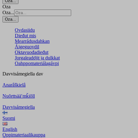
Oza...
Oza
Oza...
Oza...
Ovdasiidu
Dieđut mis
Mearrádusdahkan
Áigeguovdil
Oktavuođadieđut
Jorgaleaddjit ja dulkkat
Oahppomateriálagávpi
Davvisámegiella
dav
Anarâškielâ
Nuõrttsääʹmǩiõll
Davvisámegiella
Suomi
English
Oppimateriaalikauppa