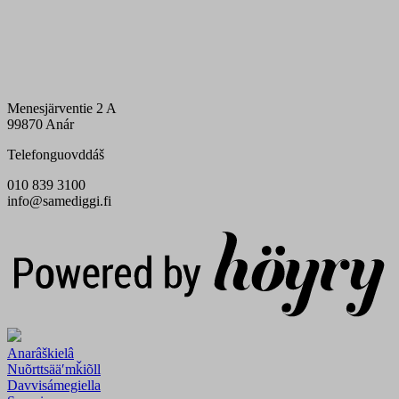
Menesjärventie 2 A
99870 Anár
Telefonguovddáš
010 839 3100
info@samediggi.fi
Digi- ja mainostoimisto Höyry Rovaniemi ja Oulu
Anarâškielâ
Nuõrttsääʹmǩiõll
Davvisámegiella