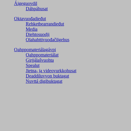
Áigeguovdil
Dáhpáhusat
Oktavuođadieđut
Rehketbearrandieđut
Media
Diehtosuodji
Olahahttivuođačilgehus
Oahppomateriálagávpi
Oahppomateriálat
Girjjálašvuohta
Spealut
Jietna- ja videovurkkohusat
Deaddiluvvon buktagat
Nuvttá digibuktagat