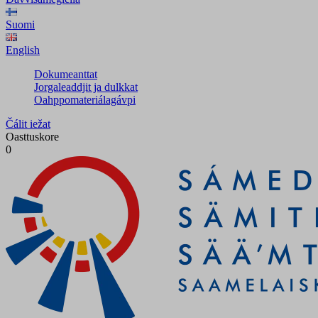
Suomi
English
Dokumeanttat
Jorgaleaddjit ja dulkkat
Oahppomateriálagávpi
Čálit iežat
Oasttuskore
0