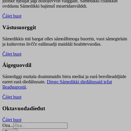
juohke njealját jagi dollojuvvon válggain. Sámedikki čoahkkin
ovddasta Sámedikki bajimuš mearridanválddi.
Čájet buot
Vástusuorggit
Sámedikkis mii bargat olles sámeálbmoga buorrin, vuoi sámegielain
ja kultuvrras livčče eallinsadji maiddái boahttevuođas.
Čájet buot
Áigeguovdil
Sámediggi muitala doaimmaidis birra mediai ja eará berošteaddjiide
earret eará dieđáhusain.
Diŋgo Sámedikki dieđáhusaid iežat
šleađgapostii
.
Čájet buot
Oktavuođadieđut
Čájet buot
Oza...