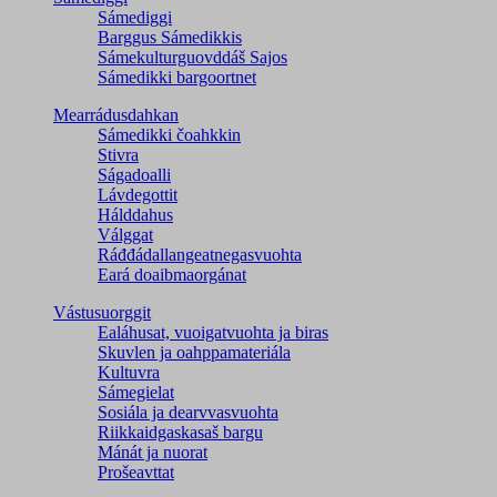
Sámediggi
Barggus Sámedikkis
Sámekulturguovddáš Sajos
Sámedikki bargoortnet
Mearrádusdahkan
Sámedikki čoahkkin
Stivra
Ságadoalli
Lávdegottit
Hálddahus
Válggat
Ráđđádallangeatnegas­vuohta
Eará doaibmaorgánat
Vástusuorggit
Ealáhusat, vuoigatvuohta ja biras
Skuvlen ja oahppamateriála
Kultuvra
Sámegielat
Sosiála ja dearvvasvuohta
Riikkaidgaskasaš bargu
Mánát ja nuorat
Prošeavttat