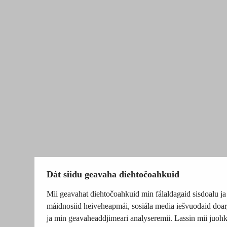
Dát siidu geavaha diehtočoahkuid
Mii geavahat diehtočoahkuid min fálaldagaid sisdoalu ja
máidnosiid heiveheapmái, sosiála media iešvuođaid doar
ja min geavaheaddjimeari analyseremii. Lassin mii juohk