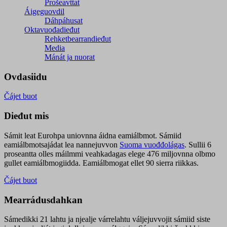
Prošeavttat
Áigeguovdil
Dáhpáhusat
Oktavuođadieđut
Rehketbearrandieđut
Media
Mánát ja nuorat
Ovdasiidu
Čájet buot
Dieđut mis
Sámit leat Eurohpa uniovnna áidna eamiálbmot. Sámiid
eamiálbmotsajádat lea nannejuvvon
Suoma vuođđolágas
. Sullii 6
proseantta olles máilmmi veahkadagas elege 476 miljovnna olbmo
gullet eamiálbmogiidda. Eamiálbmogat ellet 90 sierra riikkas.
Čájet buot
Mearrádusdahkan
Sámedikki 21 lahtu ja njealje várrelahtu váljejuvvojit sámiid siste