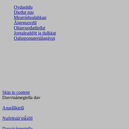
Ovdasiidu
Dieđut mis
Mearrádusdahkan
Áigeguovdil
Oktavuođadieđut
Jorgaleaddjit ja dulkkat
Oahppomateriálagávpi
Skip to content
Davvisámegiella
dav
Anarâškielâ
Nuõrttsääʹmǩiõll
Davvisámegiella