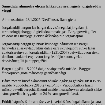
Sámediggi almmuha ohcan láhkai davvisámegiela jorgaleaddji
virggi
Almmustahtton 28.1.2025
Dieđáhusat, Sámegiella
Jorgaleaddji bargun lea bargat davvisámegielat jorgalan- ja
terminologiijabargguid gielladoaimmahagas. Bargogovvii gullet
váldooasis Ohcejoga gieldda áššebáhpiriid jorgaleapmi.
Jorgaleaddji barggu gelbbolašvuođagáibádussan lea bargui
heivvolaš allaskuvladutkkus dahje eará skuvlejupmi sihke lágas
auktoriserejuvvon jorgaleaddjiin (1231/2007) oaivvilduvvon riekti
doaibmat auktoriserejuvvon jorgaleaddjin suomagielas
davvisámegillii ja nuppegežiid.
Bargu álggášii 1.5.2025 dahje soahpamuša mielde.. Barggus
čuvvojuvvo guđa mánotbaji geahččalanáigi.
Bálká mearrašuvvá Sámedikki bálkávuogádaga gáibádusdási IV/IV
mielde (vuođđobálká 2810,27 euro/mb). Vuođđobálkká lassin
máksojuvvojit bargohárjánumi mielde mearrašuvvan ahkelasit sihke
sámeguovllus barggadettiin 24 % sámeguovllu lassi.
Friddjahápmásaš ohcamušreivve ja vejolaš ánsologahallama ja eará