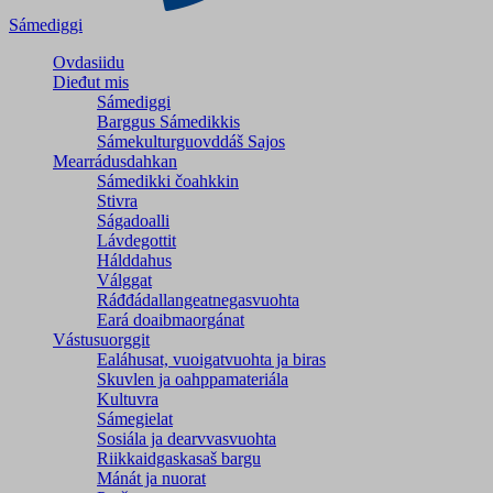
Sámediggi
Ovdasiidu
Dieđut mis
Sámediggi
Barggus Sámedikkis
Sámekulturguovddáš Sajos
Mearrádusdahkan
Sámedikki čoahkkin
Stivra
Ságadoalli
Lávdegottit
Hálddahus
Válggat
Ráđđádallangeatnegas­vuohta
Eará doaibmaorgánat
Vástusuorggit
Ealáhusat, vuoigatvuohta ja biras
Skuvlen ja oahppamateriála
Kultuvra
Sámegielat
Sosiála ja dearvvasvuohta
Riikkaidgaskasaš bargu
Mánát ja nuorat