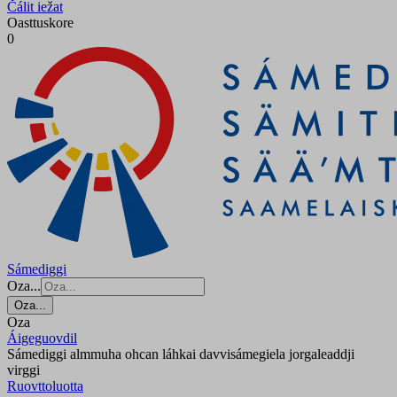
Čálit iežat
Oasttuskore
0
Sámediggi
Oza...
Oza...
Oza
Áigeguovdil
Sámediggi almmuha ohcan láhkai davvisámegiela jorgaleaddji
virggi
Ruovttoluotta