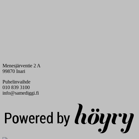
Menesjärventie 2 A
99870 Inari
Puhelinvaihde
010 839 3100
info@samediggi.fi
Digi- ja mainostoimisto Höyry Rovaniemi ja Oulu