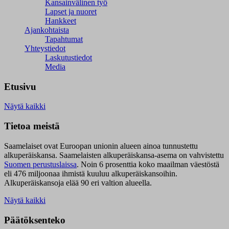
Kansainvälinen työ
Lapset ja nuoret
Hankkeet
Ajankohtaista
Tapahtumat
Yhteystiedot
Laskutustiedot
Media
Etusivu
Näytä kaikki
Tietoa meistä
Saamelaiset ovat Euroopan unionin alueen ainoa tunnustettu
alkuperäiskansa. Saamelaisten alkuperäiskansa-asema on vahvistettu
Suomen perustuslaissa
.
Noin 6 prosenttia koko maailman väestöstä
eli 476 miljoonaa ihmistä kuuluu alkuperäiskansoihin.
Alkuperäiskansoja elää 90 eri valtion alueella.
Näytä kaikki
Päätöksenteko