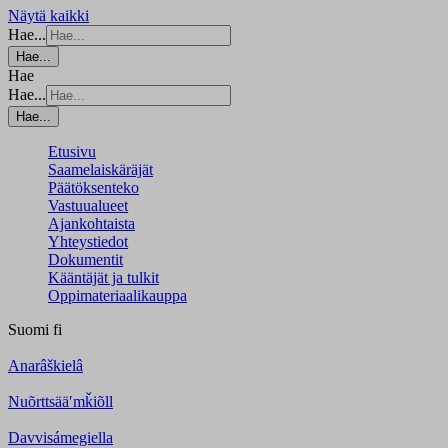
Näytä kaikki
Hae...
Hae...
Hae
Hae...
Hae...
Etusivu
Saamelaiskäräjät
Päätöksenteko
Vastuualueet
Ajankohtaista
Yhteystiedot
Dokumentit
Kääntäjät ja tulkit
Oppimateriaalikauppa
Suomi
fi
Anarâškielâ
Nuõrttsääʹmǩiõll
Davvisámegiella