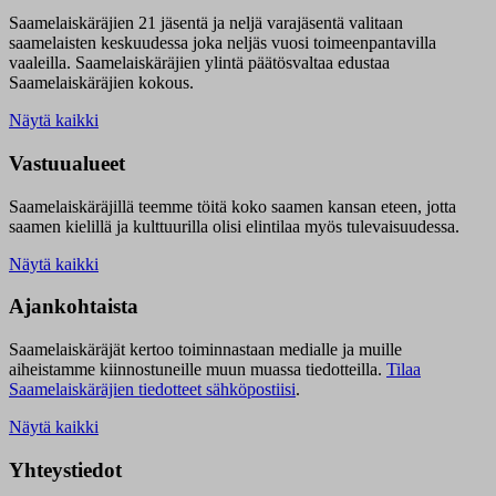
Saamelaiskäräjien 21 jäsentä ja neljä varajäsentä valitaan
saamelaisten keskuudessa joka neljäs vuosi toimeenpantavilla
vaaleilla. Saamelaiskäräjien ylintä päätösvaltaa edustaa
Saamelaiskäräjien kokous.
Näytä kaikki
Vastuualueet
Saamelaiskäräjillä t
eemme töitä koko saamen kansan eteen, jotta
saamen kielillä ja kulttuurilla olisi elintilaa myös tulevaisuudessa.
Näytä kaikki
Ajankohtaista
Saamelaiskäräjät kertoo toiminnastaan medialle ja muille
aiheistamme kiinnostuneille muun muassa tiedotteilla.
Tilaa
Saamelaiskäräjien tiedotteet sähköpostiisi
.
Näytä kaikki
Yhteystiedot