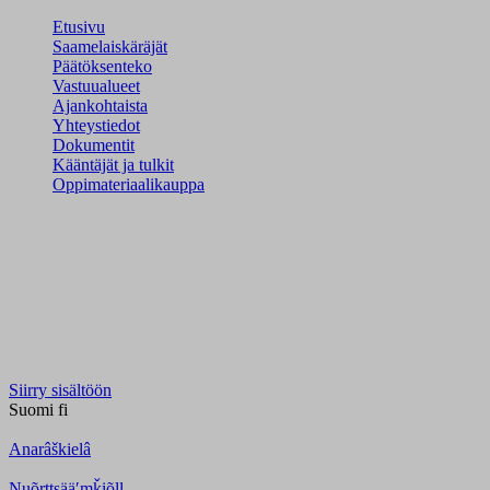
Etusivu
Saamelaiskäräjät
Päätöksenteko
Vastuualueet
Ajankohtaista
Yhteystiedot
Dokumentit
Kääntäjät ja tulkit
Oppimateriaalikauppa
Siirry sisältöön
Suomi
fi
Anarâškielâ
Nuõrttsääʹmǩiõll