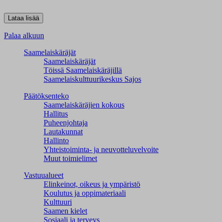
Palaa alkuun
Saamelaiskäräjät
Saamelaiskäräjät
Töissä Saamelaiskäräjillä
Saamelaiskulttuuri­keskus Sajos
Päätöksenteko
Saamelaiskäräjien kokous
Hallitus
Puheenjohtaja
Lautakunnat
Hallinto
Yhteistoiminta- ja neuvotteluvelvoite
Muut toimielimet
Vastuualueet
Elinkeinot, oikeus ja ympäristö
Koulutus ja oppimateriaali
Kulttuuri
Saamen kielet
Sosiaali ja terveys