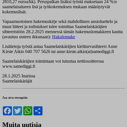
2810,27 euroa/kk). Peruspalkan lisäksi työstä maksetaan 24 %:n
saamelaisalueen lisä ja työkokemuksen mukaan määräytyvät
kokemuslisät.
Vapaamuotoinen hakemuskirje sekä mahdollinen ansioluettelo ja
muut liitteet ja todistukset tulee toimittaa Saamelaiskäräjien
sihteeristöön 28.2.2025 mennessä tämän hakemuslomakkeen kautta
(avautuu uuteen ikkunaan):
Hakulomake
Lisätietoja työstä antaa Saamelaiskäräjien kieliturvasihteeri Anne
Kirste Aikio 040 707 5626 tai anne-kirste.aikio(at)samediggi.fi
Saamelaiskäräjien toimintaan voi tutustua nettiosoitteessa
www.samediggi.fi
28.1.2025 Inarissa
Saamelaiskäräjät
Jaa sivu eteenpäin
Facebook
Twitter
WhatsApp
Share
Muita uutisia