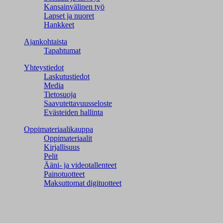
Kansainvälinen työ
Lapset ja nuoret
Hankkeet
Ajankohtaista
Tapahtumat
Yhteystiedot
Laskutustiedot
Media
Tietosuoja
Saavutettavuusseloste
Evästeiden hallinta
Oppimateriaalikauppa
Oppimateriaalit
Kirjallisuus
Pelit
Ääni- ja videotallenteet
Painotuotteet
Maksuttomat digituotteet