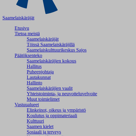
Saamelaiskäräjät
Etusivu
Tietoa meistä
Saamelaiskäräjät
Töissä Saamelaiskäräjillä
Saamelaiskulttuuri­keskus Sajos
Päätöksenteko
Saamelaiskäräjien kokous
Hallitus
Puheenjohtaja
Lautakunnat
Hallinto
Saamelaiskäräjien vaalit
Yhteistoiminta- ja neuvotteluvelvoite
Muut toimielimet
Vastuualueet
Elinkeinot, oikeus ja ympäristö
Koulutus ja oppimateriaali
Kulttuuri
Saamen kielet
Sosiaali ja terveys