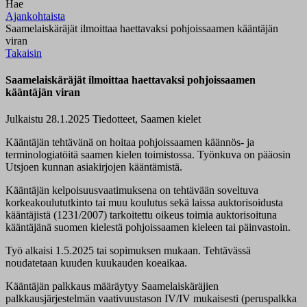
Hae
Ajankohtaista
Saamelaiskäräjät ilmoittaa haettavaksi pohjoissaamen kääntäjän
viran
Takaisin
Saamelaiskäräjät ilmoittaa haettavaksi pohjoissaamen
kääntäjän viran
Julkaistu 28.1.2025
Tiedotteet, Saamen kielet
Kääntäjän tehtävänä on hoitaa pohjoissaamen käännös- ja
terminologiatöitä saamen kielen toimistossa. Työnkuva on pääosin
Utsjoen kunnan asiakirjojen kääntämistä.
Kääntäjän kelpoisuusvaatimuksena on tehtävään soveltuva
korkeakoulututkinto tai muu koulutus sekä laissa auktorisoidusta
kääntäjistä (1231/2007) tarkoitettu oikeus toimia auktorisoituna
kääntäjänä suomen kielestä pohjoissaamen kieleen tai päinvastoin.
Työ alkaisi 1.5.2025 tai sopimuksen mukaan. Tehtävässä
noudatetaan kuuden kuukauden koeaikaa.
Kääntäjän palkkaus määräytyy Saamelaiskäräjien
palkkausjärjestelmän vaativuustason IV/IV mukaisesti (peruspalkka