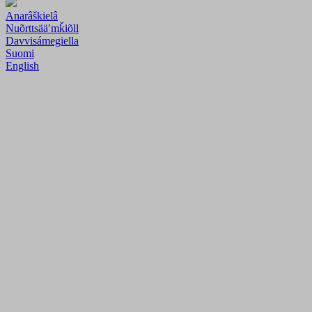
Anarâškielâ
Nuõrttsääʹmǩiõll
Davvisámegiella
Suomi
English