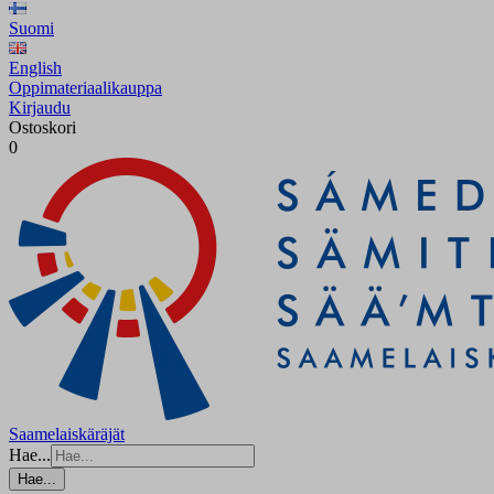
Suomi
English
Oppimateriaalikauppa
Kirjaudu
Ostoskori
0
Saamelaiskäräjät
Hae...
Hae...