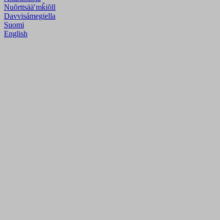
Nuõrttsääʹmǩiõll
Davvisámegiella
Suomi
English