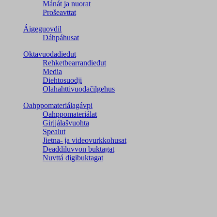
Mánát ja nuorat
Prošeavttat
Áigeguovdil
Dáhpáhusat
Oktavuođadieđut
Rehketbearrandieđut
Media
Diehtosuodji
Olahahttivuođačilgehus
Oahppomateriálagávpi
Oahppomateriálat
Girjjálašvuohta
Spealut
Jietna- ja videovurkkohusat
Deaddiluvvon buktagat
Nuvttá digibuktagat