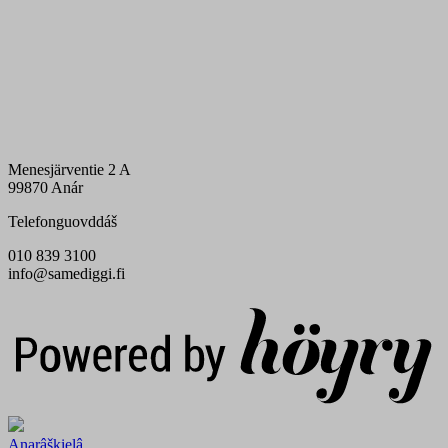
Menesjärventie 2 A
99870 Anár
Telefonguovddáš
010 839 3100
info@samediggi.fi
Digi- ja mainostoimisto Höyry Rovaniemi ja Oulu
Anarâškielâ