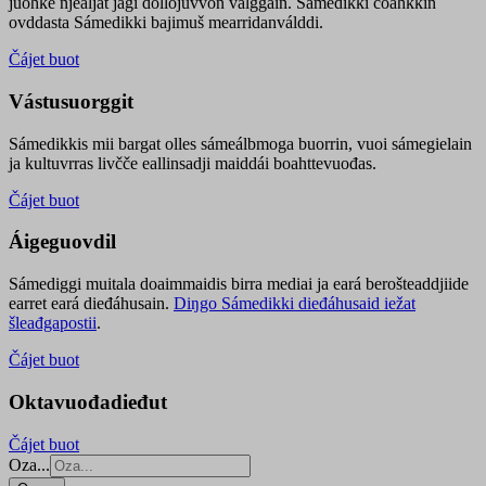
juohke njealját jagi dollojuvvon válggain. Sámedikki čoahkkin
ovddasta Sámedikki bajimuš mearridanválddi.
Čájet buot
Vástusuorggit
Sámedikkis mii bargat olles sámeálbmoga buorrin, vuoi sámegielain
ja kultuvrras livčče eallinsadji maiddái boahttevuođas.
Čájet buot
Áigeguovdil
Sámediggi muitala doaimmaidis birra mediai ja eará berošteaddjiide
earret eará dieđáhusain.
Diŋgo Sámedikki dieđáhusaid iežat
šleađgapostii
.
Čájet buot
Oktavuođadieđut
Čájet buot
Oza...