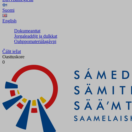
Suomi
English
Dokumeanttat
Jorgaleaddjit ja dulkkat
Oahppomateriálagávpi
Čálit iežat
Oasttuskore
0