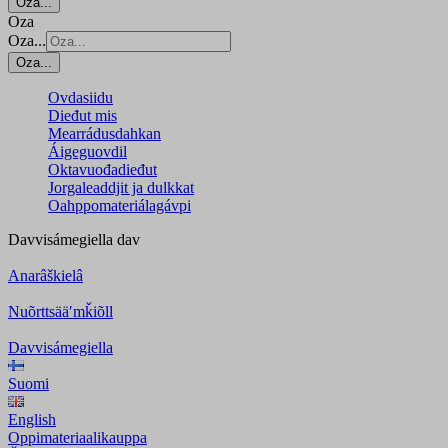
Oza...
Oza
Oza...
Oza...
Ovdasiidu
Dieđut mis
Mearrádusdahkan
Áigeguovdil
Oktavuođadieđut
Jorgaleaddjit ja dulkkat
Oahppomateriálagávpi
Davvisámegiella
dav
Anarâškielâ
Nuõrttsääʹmǩiõll
Davvisámegiella
Suomi
English
Oppimateriaalikauppa