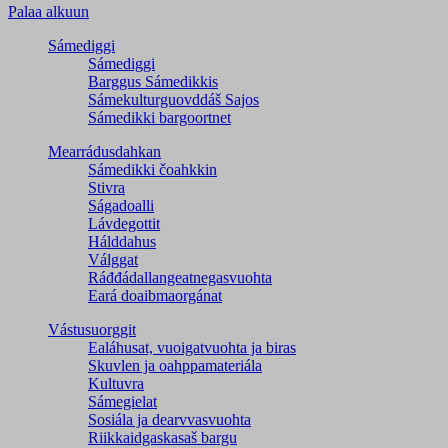
Palaa alkuun
Sámediggi
Sámediggi
Barggus Sámedikkis
Sámekulturguovddáš Sajos
Sámedikki bargoortnet
Mearrádusdahkan
Sámedikki čoahkkin
Stivra
Ságadoalli
Lávdegottit
Hálddahus
Válggat
Ráđđádallangeatnegas­vuohta
Eará doaibmaorgánat
Vástusuorggit
Ealáhusat, vuoigatvuohta ja biras
Skuvlen ja oahppamateriála
Kultuvra
Sámegielat
Sosiála ja dearvvasvuohta
Riikkaidgaskasaš bargu