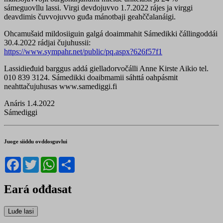
sámeguovllu lassi. Virgi devdojuvvo 1.7.2022 rájes ja virggi
deavdimis čuvvojuvvo guđa mánotbaji geahččalanáigi.
Ohcamušaid mildosiiguin galgá doaimmahit Sámedikki čállingoddái
30.4.2022 rádjai čujuhussii:
https://www.sympahr.net/public/pq.aspx?626f57f1
Lassidieđuid barggus addá gielladorvočálli Anne Kirste Aikio tel.
010 839 3124. Sámedikki doaibmamii sáhttá oahpásmit
neahttačujuhusas www.samediggi.fi
Anáris 1.4.2022
Sámediggi
Juoge siiddu ovddosguvlui
Facebook
Twitter
WhatsApp
Share
Eará ođđasat