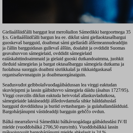
Giellaáššiidčálli barggut leat meroštallon Sámedikki bargoortnega 35
§:s. Giellaáššiidčálli bargun lea ee. dikšut sámi giellaoktasašbargui
guoskevaš bargguid, doaibmat sámi giellaráđi áššemeannudeaddjin
ja čállin bargguidasas gullevaš áššiin, doalahit ja ovddidit Suomas
geavahuvvon sámegielaid, ovddidit sámegielaid
ealáskahttindoaimmaid ja gielaid guoski dutkandoaimma, juohkit
dieđuid sámegielas ja bargat oktasašbarggu sámegiela dutkama ja
fuolahusa suorggis doaibmi sisriikkalaš ja riikkaidgaskasaš
organisašuvnnaiguin ja doaibmaorgánaiguin.
Seađusvuđot gelbbolašvuođagáibádussan lea virggi eaktudan
skuvlejupmi ja lassin gáibiduvvo sámegiela dáidu (ásahus 1727/95).
Virggi ceavzilis dikšun eaktuda heivvolaš allaskuvladutkosa,
sámegielaide laktáseaddji áššedovdamuša sihke hálddahuslaš
bargguid dovddiidusa ja buriid ovttasbargan- ja gulahallandáidduid.
Bargohárjánupmi vástideaddji bargguin gehččo ovdun.
Bálká mearrašuvvá Sámedikki bálkávuogádaga gáibádusdási IV/II
mielde (vuođđobálká 2706,50 euro/mb). Vuođđobálkká lassin
máksojuvvojit bargohárjánumi mielde ahkelasit ja 24 %