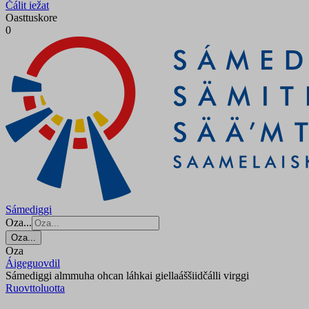
Čálit iežat
Oasttuskore
0
Sámediggi
Oza...
Oza...
Oza
Áigeguovdil
Sámediggi almmuha ohcan láhkai giellaáššiidčálli virggi
Ruovttoluotta