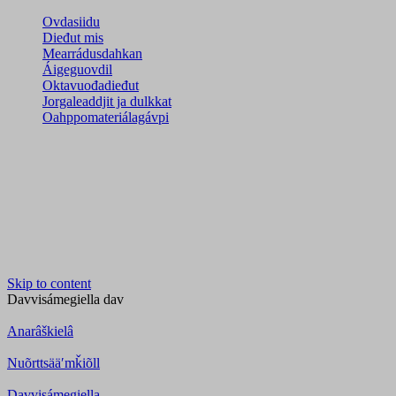
Ovdasiidu
Dieđut mis
Mearrádusdahkan
Áigeguovdil
Oktavuođadieđut
Jorgaleaddjit ja dulkkat
Oahppomateriálagávpi
Skip to content
Davvisámegiella
dav
Anarâškielâ
Nuõrttsääʹmǩiõll
Davvisámegiella