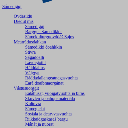
Sámediggi
Ovdasiidu
Dieđut mis
Sámediggi
Barggus Sámedikkis
Sámekulturguovddáš Sajos
Mearrádusdahkan
Sámedikki čoahkkin
Stivra
Ságadoalli
Lávdegottit
Hálddahus
Válggat
Ráđđádallangeatnegas­vuohta
Eará doaibmaorgánat
Vástusuorggit
Ealáhusat, vuoigatvuohta ja biras
Skuvlen ja oahppamateriála
Kultuvra
Sámegielat
Sosiála ja dearvvasvuohta
Riikkaidgaskasaš bargu
Mánát ja nuorat