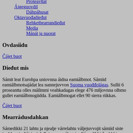
Prošeavttat
Áigeguovdil
Dáhpáhusat
Oktavuođadieđut
Rehketbearrandieđut
Media
Mánát ja nuorat
Ovdasiidu
Čájet buot
Dieđut mis
Sámit leat Eurohpa uniovnna áidna eamiálbmot. Sámiid
eamiálbmotsajádat lea nannejuvvon
Suoma vuođđolágas
. Sullii 6
proseantta olles máilmmi veahkadagas elege 476 miljovnna olbmo
gullet eamiálbmogiidda. Eamiálbmogat ellet 90 sierra riikkas.
Čájet buot
Mearrádusdahkan
Sámedikki 21 lahtu ja njealje várrelahtu váljejuvvojit sámiid siste