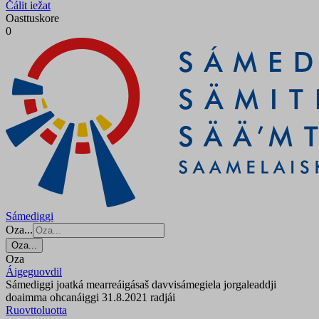
Čálit iežat
Oasttuskore
0
Sámediggi
Oza...
Oza...
Oza
Áigeguovdil
Sámediggi joatká mearreáigásaš davvisámegiela jorgaleaddji
doaimma ohcanáiggi 31.8.2021 radjái
Ruovttoluotta