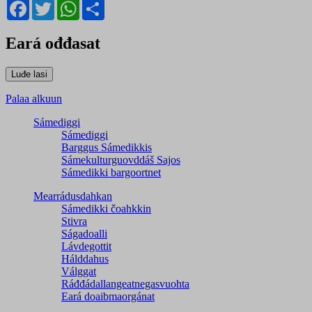
Facebook
Twitter
WhatsApp
Share
Eará ođđasat
Palaa alkuun
Sámediggi
Sámediggi
Barggus Sámedikkis
Sámekulturguovddáš Sajos
Sámedikki bargoortnet
Mearrádusdahkan
Sámedikki čoahkkin
Stivra
Ságadoalli
Lávdegottit
Hálddahus
Válggat
Ráđđádallangeatnegas­vuohta
Eará doaibmaorgánat