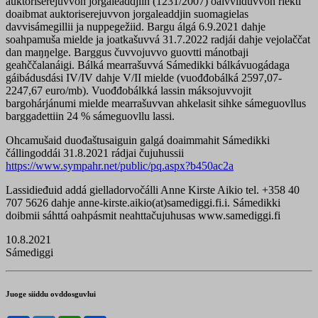
auktoriserejuvvon jorgaleaddjiin (1231/2007) oaivvilduvvon riekti
doaibmat auktoriserejuvvon jorgaleaddjin suomagielas
davvisámegillii ja nuppegežiid. Bargu álgá 6.9.2021 dahje
soahpamuša mielde ja joatkašuvvá 31.7.2022 radjái dahje vejolaččat
dan maŋŋelge. Barggus čuvvojuvvo guovtti mánotbaji
geahččalanáigi. Bálká mearrašuvvá Sámedikki bálkávuogádaga
gáibádusdási IV/IV dahje V/II mielde (vuođđobálká 2597,07-
2247,67 euro/mb). Vuođđobálkká lassin máksojuvvojit
bargohárjánumi mielde mearrašuvvan ahkelasit sihke sámeguovllus
barggadettiin 24 % sámeguovllu lassi.
Ohcamušaid duođaštusaiguin galgá doaimmahit Sámedikki
čállingoddái 31.8.2021 rádjai čujuhussii
https://www.sympahr.net/public/pq.aspx?b450ac2a
Lassidieđuid addá gielladorvočálli Anne Kirste Aikio tel. +358 40
707 5626 dahje anne-kirste.aikio(at)samediggi.fi.i. Sámedikki
doibmii sáhttá oahpásmit neahttačujuhusas www.samediggi.fi
10.8.2021
Sámediggi
Juoge siiddu ovddosguvlui