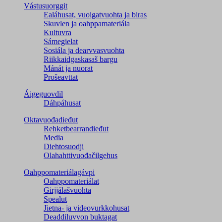
Vástusuorggit
Ealáhusat, vuoigatvuohta ja biras
Skuvlen ja oahppamateriála
Kultuvra
Sámegielat
Sosiála ja dearvvasvuohta
Riikkaidgaskasaš bargu
Mánát ja nuorat
Prošeavttat
Áigeguovdil
Dáhpáhusat
Oktavuođadieđut
Rehketbearrandieđut
Media
Diehtosuodji
Olahahttivuođačilgehus
Oahppomateriálagávpi
Oahppomateriálat
Girjjálašvuohta
Spealut
Jietna- ja videovurkkohusat
Deaddiluvvon buktagat