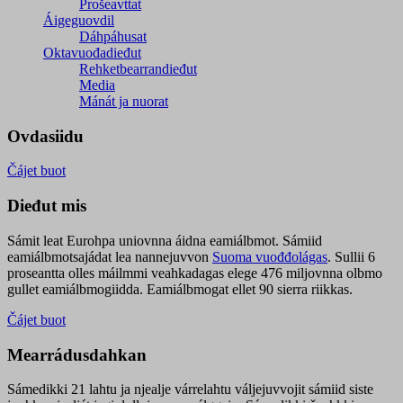
Prošeavttat
Áigeguovdil
Dáhpáhusat
Oktavuođadieđut
Rehketbearrandieđut
Media
Mánát ja nuorat
Ovdasiidu
Čájet buot
Dieđut mis
Sámit leat Eurohpa uniovnna áidna eamiálbmot. Sámiid
eamiálbmotsajádat lea nannejuvvon
Suoma vuođđolágas
. Sullii 6
proseantta olles máilmmi veahkadagas elege 476 miljovnna olbmo
gullet eamiálbmogiidda. Eamiálbmogat ellet 90 sierra riikkas.
Čájet buot
Mearrádusdahkan
Sámedikki 21 lahtu ja njealje várrelahtu váljejuvvojit sámiid siste