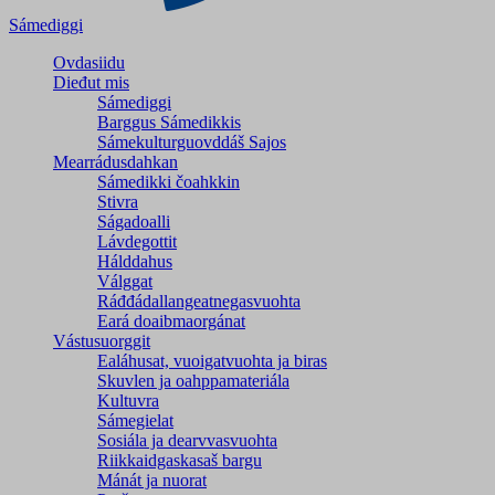
Sámediggi
Ovdasiidu
Dieđut mis
Sámediggi
Barggus Sámedikkis
Sámekulturguovddáš Sajos
Mearrádusdahkan
Sámedikki čoahkkin
Stivra
Ságadoalli
Lávdegottit
Hálddahus
Válggat
Ráđđádallangeatnegas­vuohta
Eará doaibmaorgánat
Vástusuorggit
Ealáhusat, vuoigatvuohta ja biras
Skuvlen ja oahppamateriála
Kultuvra
Sámegielat
Sosiála ja dearvvasvuohta
Riikkaidgaskasaš bargu
Mánát ja nuorat