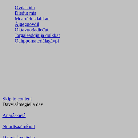
Ovdasiidu
Dieđut mis
Mearrádusdahkan
Áigeguovdil
Oktavuođadieđut
Jorgaleaddjit ja dulkkat
Oahppomateriálagávpi
Skip to content
Davvisámegiella
dav
Anarâškielâ
Nuõrttsääʹmǩiõll
Davvisámegiella