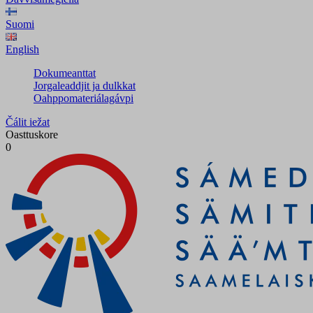
Suomi
English
Dokumeanttat
Jorgaleaddjit ja dulkkat
Oahppomateriálagávpi
Čálit iežat
Oasttuskore
0