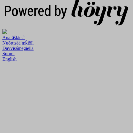
Anarâškielâ
Nuõrttsääʹmǩiõll
Davvisámegiella
Suomi
English