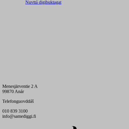
Nuvttá digibuktagat
Menesjärventie 2 A
99870 Anár
Telefonguovddáš
010 839 3100
info@samediggi.fi
Digi- ja mainostoimisto Höyry Rovaniemi ja Oulu