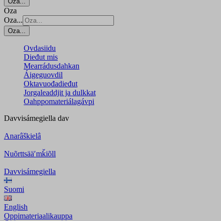
Oza...
Oza
Oza...
Oza...
Ovdasiidu
Dieđut mis
Mearrádusdahkan
Áigeguovdil
Oktavuođadieđut
Jorgaleaddjit ja dulkkat
Oahppomateriálagávpi
Davvisámegiella
dav
Anarâškielâ
Nuõrttsääʹmǩiõll
Davvisámegiella
Suomi
English
Oppimateriaalikauppa