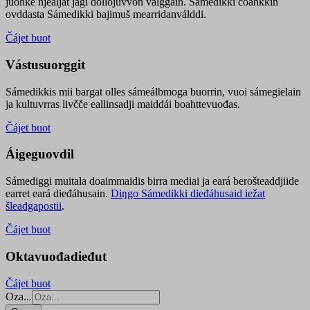
juohke njealját jagi dollojuvvon válggain. Sámedikki čoahkkin
ovddasta Sámedikki bajimuš mearridanválddi.
Čájet buot
Vástusuorggit
Sámedikkis mii bargat olles sámeálbmoga buorrin, vuoi sámegielain
ja kultuvrras livčče eallinsadji maiddái boahttevuođas.
Čájet buot
Áigeguovdil
Sámediggi muitala doaimmaidis birra mediai ja eará berošteaddjiide
earret eará dieđáhusain.
Diŋgo Sámedikki dieđáhusaid iežat
šleađgapostii
.
Čájet buot
Oktavuođadieđut
Čájet buot
Oza...