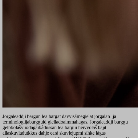
Jorgaleaddji bargun lea bargat davvisámegielat jorgalan- ja
terminologiijabargguid gielladoaimmahagas. Jorgaleaddji barggu
gelbbolašvuođagáibádussan lea bargui heivvolaš bajit
allaskuvladutkkus dahje eará skuvlejupmi sihke lágas