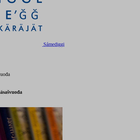
Sámediggi
vuođa
jásašvuođa