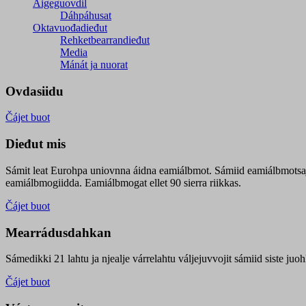
Áigeguovdil
Dáhpáhusat
Oktavuođadieđut
Rehketbearrandieđut
Media
Mánát ja nuorat
Ovdasiidu
Čájet buot
Dieđut mis
Sámit leat Eurohpa uniovnna áidna eamiálbmot. Sámiid eamiálbmotsa
eamiálbmogiidda. Eamiálbmogat ellet 90 sierra riikkas.
Čájet buot
Mearrádusdahkan
Sámedikki 21 lahtu ja njealje várrelahtu váljejuvvojit sámiid siste j
Čájet buot