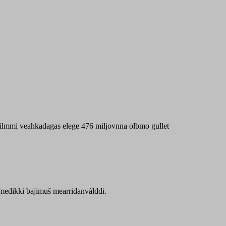
 máilmmi veahkadagas elege 476 miljovnna olbmo gullet
Sámedikki bajimuš mearridanválddi.