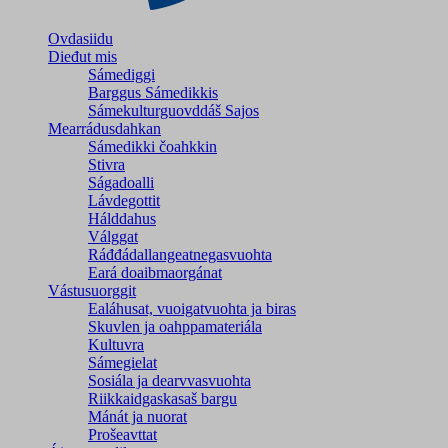
Ovdasiidu
Dieđut mis
Sámediggi
Barggus Sámedikkis
Sámekulturguovddáš Sajos
Mearrádusdahkan
Sámedikki čoahkkin
Stivra
Ságadoalli
Lávdegottit
Hálddahus
Válggat
Ráđđádallangeatnegas­vuohta
Eará doaibmaorgánat
Vástusuorggit
Ealáhusat, vuoigatvuohta ja biras
Skuvlen ja oahppamateriála
Kultuvra
Sámegielat
Sosiála ja dearvvasvuohta
Riikkaidgaskasaš bargu
Mánát ja nuorat
Prošeavttat