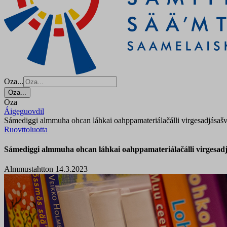
Oza...
Oza...
Oza
Áigeguovdil
Sámediggi almmuha ohcan láhkai oahppamateriálačálli virgesadjásaš
Ruovttoluotta
Sámediggi almmuha ohcan láhkai oahppamateriálačálli virgesad
Almmustahtton 14.3.2023