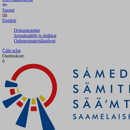
Suomi
English
Dokumeanttat
Jorgaleaddjit ja dulkkat
Oahppomateriálagávpi
Čálit iežat
Oasttuskore
0