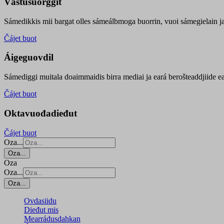
Vástusuorggit
Sámedikkis mii bargat olles sámeálbmoga buorrin, vuoi sámegielain ja 
Čájet buot
Áigeguovdil
Sámediggi muitala doaimmaidis birra mediai ja eará berošteaddjiide ea
Čájet buot
Oktavuođadieđut
Čájet buot
Oza...
Oza...
Oza
Oza...
Oza...
Ovdasiidu
Dieđut mis
Mearrádusdahkan