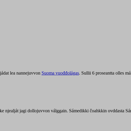
jádat lea nannejuvvon
Suoma vuođđolágas
. Sullii 6 proseantta olles
uohke njealját jagi dollojuvvon válggain. Sámedikki čoahkkin ovddasta 