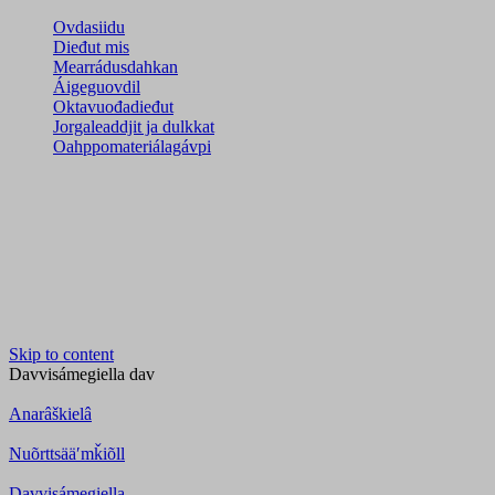
Ovdasiidu
Dieđut mis
Mearrádusdahkan
Áigeguovdil
Oktavuođadieđut
Jorgaleaddjit ja dulkkat
Oahppomateriálagávpi
Skip to content
Davvisámegiella
dav
Anarâškielâ
Nuõrttsääʹmǩiõll
Davvisámegiella