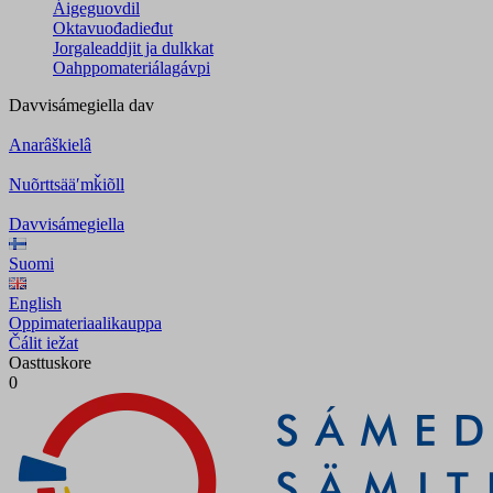
Áigeguovdil
Oktavuođadieđut
Jorgaleaddjit ja dulkkat
Oahppomateriálagávpi
Davvisámegiella
dav
Anarâškielâ
Nuõrttsääʹmǩiõll
Davvisámegiella
Suomi
English
Oppimateriaalikauppa
Čálit iežat
Oasttuskore
0