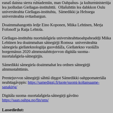
eanaš dainna sierra ruhtademiin, man Oahpahus- ja kulturministeriija
lea juolludan Giellagas-instituhttii. Ollašuhttin lea dahkkon Oulu
universiteahta Giellagas-instituhta, Sámedikki ja Helssega
universiteahta ovttasbargun.
Doaimmahangottis ledje Eino Koponen, Miika Lehtinen, Merja
Fofonoff ja Raija Lehtola.
Giellagas-instituhta nuortalašgiela universiteahttaoahpaheaddji Miika
Lehtinen lea doaimmahan sátnegirjji Romssa universiteahta
sámegiela giellateknologiija guovddáža, Giellatekno vuolážis
borgemánus 2020 almmustahttojuvvon digitála suoma–
nuortalašgiela-sátnegirjjis.
Sámedikki sámegiela doaimmahat lea ordnen sátnegirjji
almmustahttimis.
Prentejuvvon sátnegirjji sáhttá diŋgot Sámedikki oahppomateriála
neahttagávppis:
https://samediggi.fi/tuote/suomi-koltansaame-
sanakirja/
Digitála suoma–nuortalašgiela-sátnegirji gávdno
https://saan.oahpa.no/fin/sms/
Lassedieđut: