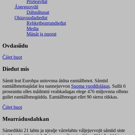
Prošeavttat
Áigeguovdil
Dáhpáhusat
Oktavuođadieđut
Rehketbearrandieđut
Media
Mánát ja nuorat
Ovdasiidu
Čájet buot
Dieđut mis
Sámit leat Eurohpa uniovnna áidna eamiálbmot. Sámiid
eamiálbmotsajádat lea nannejuvvon
Suoma vuođđolágas
. Sullii 6
proseantta olles máilmmi veahkadagas elege 476 miljovnna olbmo
gullet eamiálbmogiidda. Eamiálbmogat ellet 90 sierra riikkas.
Čájet buot
Mearrádusdahkan
Sámedikki 21 lahtu ja njealje várrelahtu váljejuvvojit sámiid siste