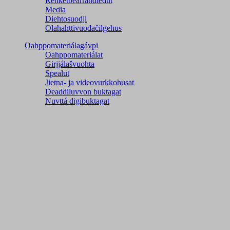
Rehketbearrandieđut
Media
Diehtosuodji
Olahahttivuođačilgehus
Oahppomateriálagávpi
Oahppomateriálat
Girjjálašvuohta
Spealut
Jietna- ja videovurkkohusat
Deaddiluvvon buktagat
Nuvttá digibuktagat