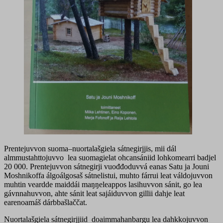
Prentejuvvon suoma–nuortalašgiela sátnegirjjis, mii dál
almmustahttojuvvo lea suomagielat ohcansániid lohkomearri badjel
20 000. Prentejuvvon sátnegirji vuođđoduvvá eanas Satu ja Jouni
Moshnikoffa álgoálgosaš sátnelistui, muhto fárrui leat váldojuvvon
muhtin veardde maiddái maŋŋeleappos lasihuvvon sánit, go lea
gávnnahuvvon, ahte sánit leat sajáiduvvon gillii dahje leat
earenoamáš dárbbašlaččat.
Nuortalašgiela sátnegirjjiid doaimmahanbargu lea dahkkojuvvon