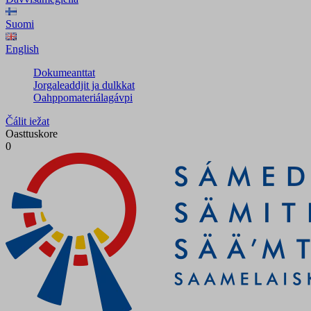
Suomi
English
Dokumeanttat
Jorgaleaddjit ja dulkkat
Oahppomateriálagávpi
Čálit iežat
Oasttuskore
0