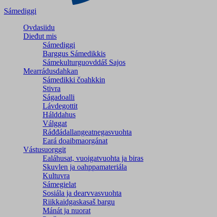
Sámediggi
Ovdasiidu
Dieđut mis
Sámediggi
Barggus Sámedikkis
Sámekulturguovddáš Sajos
Mearrádusdahkan
Sámedikki čoahkkin
Stivra
Ságadoalli
Lávdegottit
Hálddahus
Válggat
Ráđđádallangeatnegas­vuohta
Eará doaibmaorgánat
Vástusuorggit
Ealáhusat, vuoigatvuohta ja biras
Skuvlen ja oahppamateriála
Kultuvra
Sámegielat
Sosiála ja dearvvasvuohta
Riikkaidgaskasaš bargu
Mánát ja nuorat