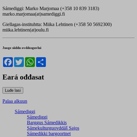
Sámediggi: Marko Marjomaa (+358 10 839 3183)
marko.marjomaa(at)samediggi.fi
Giellagas-instituhtta: Miika Lehtinen (+358 50 5692300)
miika.lehtinen(at)oulu.fi
Juoge siiddu ovddosguvlui
Facebook
Twitter
WhatsApp
Share
Eará ođđasat
Palaa alkuun
Sámediggi
Sámediggi
Barggus Sámedikkis
Sámekulturguovddáš Sajos
Sámedikki bargoortnet