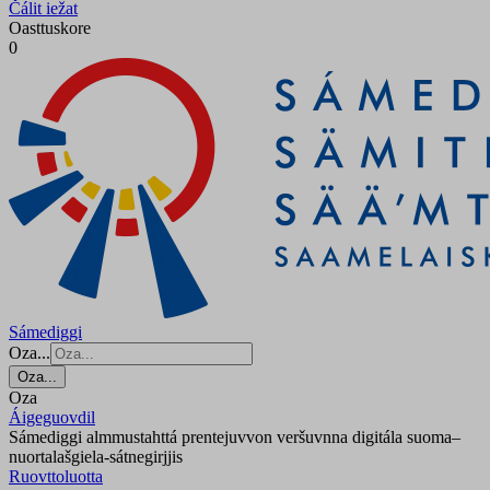
Čálit iežat
Oasttuskore
0
Sámediggi
Oza...
Oza...
Oza
Áigeguovdil
Sámediggi almmustahttá prentejuvvon veršuvnna digitála suoma–
nuortalašgiela-sátnegirjjis
Ruovttoluotta