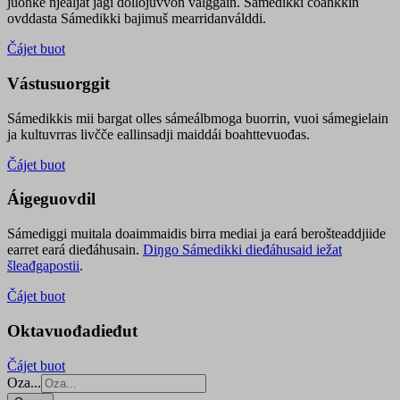
juohke njealját jagi dollojuvvon válggain. Sámedikki čoahkkin
ovddasta Sámedikki bajimuš mearridanválddi.
Čájet buot
Vástusuorggit
Sámedikkis mii bargat olles sámeálbmoga buorrin, vuoi sámegielain
ja kultuvrras livčče eallinsadji maiddái boahttevuođas.
Čájet buot
Áigeguovdil
Sámediggi muitala doaimmaidis birra mediai ja eará berošteaddjiide
earret eará dieđáhusain.
Diŋgo Sámedikki dieđáhusaid iežat
šleađgapostii
.
Čájet buot
Oktavuođadieđut
Čájet buot
Oza...