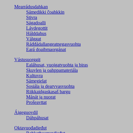
Mearrádusdahkan
Sámedikki čoahkkin
Stivra
Ságadoalli
Lávdegottit
Hálddahus
Válggat
Ráđđádallangeatnegas­vuohta
Eará doaibmaorgánat
Vástusuorggit
Ealáhusat, vuoigatvuohta ja biras
Skuvlen ja oahppamateriála
Kultuvra
Sámegielat
Sosiála ja dearvvasvuohta
Riikkaidgaskasaš bargu
Mánát ja nuorat
Prošeavttat
Áigeguovdil
Dáhpáhusat
Oktavuođadieđut