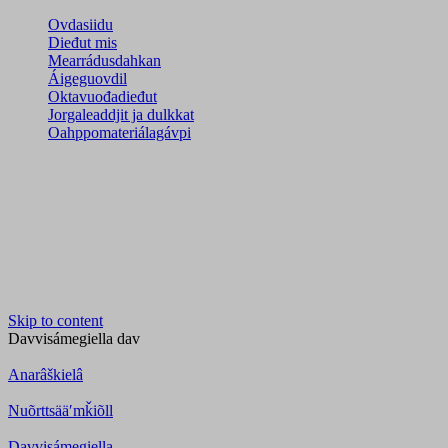
Ovdasiidu
Dieđut mis
Mearrádusdahkan
Áigeguovdil
Oktavuođadieđut
Jorgaleaddjit ja dulkkat
Oahppomateriálagávpi
Skip to content
Davvisámegiella
dav
Anarâškielâ
Nuõrttsääʹmǩiõll
Davvisámegiella