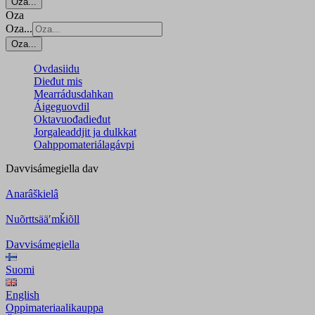
Oza...
Oza
Oza...
Oza...
Ovdasiidu
Dieđut mis
Mearrádusdahkan
Áigeguovdil
Oktavuođadieđut
Jorgaleaddjit ja dulkkat
Oahppomateriálagávpi
Davvisámegiella
dav
Anarâškielâ
Nuõrttsääʹmǩiõll
Davvisámegiella
Suomi
English
Oppimateriaalikauppa