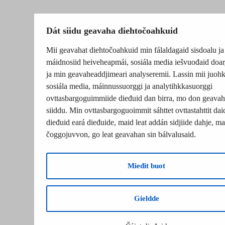
Dát siidu geavaha diehtočoahkuid
Mii geavahat diehtočoahkuid min fálaldagaid sisdoalu ja
máidnosiid heiveheapmái, sosiála media iešvuođaid doar
ja min geavaheaddjimeari analyseremii. Lassin mii juohk
sosiála media, máinnussuorggi ja analytihkkasuorggi
ovttasbargoguimmiide dieđuid dan birra, mo don geavah
siiddu. Min ovttasbargoguoimmit sáhttet ovttastahttit dai
dieđuid eará dieđuide, maid leat addán sidjiide dahje, mat
čoggojuvvon, go leat geavahan sin bálvalusaid.
Mieđit buot
Gieldde