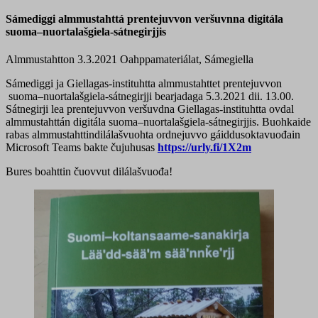
Sámediggi almmustahttá prentejuvvon veršuvnna digitála
suoma–nuortalašgiela-sátnegirjjis
Almmustahtton 3.3.2021
Oahppamateriálat, Sámegiella
Sámediggi ja Giellagas-instituhtta almmustahttet prentejuvvon
suoma–nuortalašgiela-sátnegirjji bearjadaga 5.3.2021 dii. 13.00.
Sátnegirji lea prentejuvvon veršuvdna Giellagas-instituhtta ovdal
almmustahttán digitála suoma–nuortalašgiela-sátnegirjjis. Buohkaide
rabas almmustahttindilálašvuohta ordnejuvvo gáiddusoktavuođain
Microsoft Teams bakte čujuhusas
https://urly.fi/1X2m
Bures boahttin čuovvut dilálašvuođa!