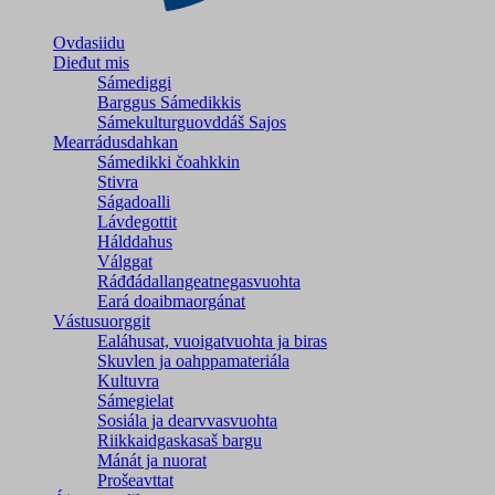
Ovdasiidu
Dieđut mis
Sámediggi
Barggus Sámedikkis
Sámekulturguovddáš Sajos
Mearrádusdahkan
Sámedikki čoahkkin
Stivra
Ságadoalli
Lávdegottit
Hálddahus
Válggat
Ráđđádallangeatnegas­vuohta
Eará doaibmaorgánat
Vástusuorggit
Ealáhusat, vuoigatvuohta ja biras
Skuvlen ja oahppamateriála
Kultuvra
Sámegielat
Sosiála ja dearvvasvuohta
Riikkaidgaskasaš bargu
Mánát ja nuorat
Prošeavttat