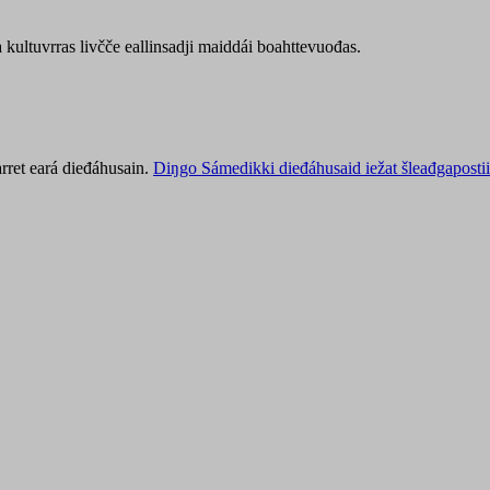
kultuvrras livčče eallinsadji maiddái boahttevuođas.
rret eará dieđáhusain.
Diŋgo Sámedikki dieđáhusaid iežat šleađgapostii