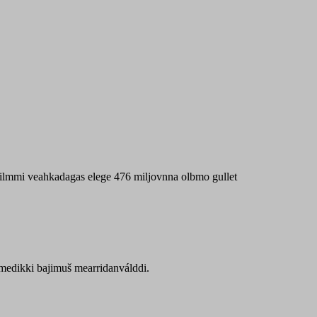
 máilmmi veahkadagas elege 476 miljovnna olbmo gullet
Sámedikki bajimuš mearridanválddi.