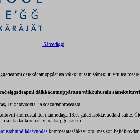
Sámediggi
ggadeapmi dálkkádatnuppástusa váikkuhusain sámekultuvrii lea mearkk
ačielggadeapmi dálkkádatnuppástusa váikkuhusain sámekultuvrii
iras, Duohtavuohta- ja soabadanproseassa
tuvrii almmustahttui mánnodaga 16.9. gáiddusoktavuođaid bakte. Čie
a- ja soabadankommišuvnna barggu oassin.
mmustahttindilálašvuođas
kommeantasáhkavuoru, mas son bajidii ovdan 