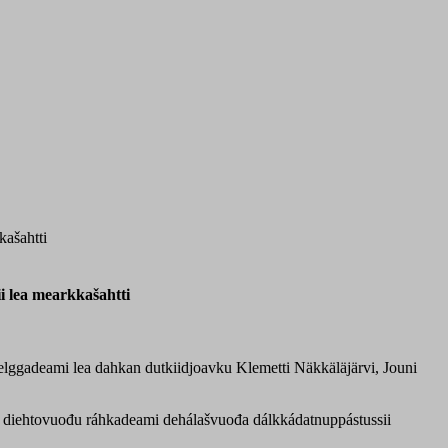
ašahtti
 lea mearkkašahtti
lggadeami lea dahkan dutkiidjoavku Klemetti Näkkäläjärvi, Jouni
diehtovuođu ráhkadeami dehálašvuođa dálkkádatnuppástussii