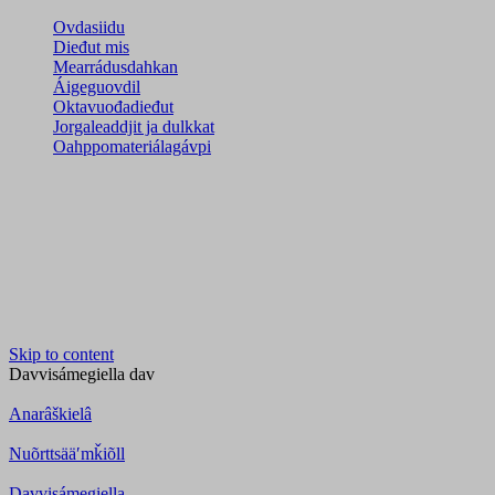
Ovdasiidu
Dieđut mis
Mearrádusdahkan
Áigeguovdil
Oktavuođadieđut
Jorgaleaddjit ja dulkkat
Oahppomateriálagávpi
Skip to content
Davvisámegiella
dav
Anarâškielâ
Nuõrttsääʹmǩiõll
Davvisámegiella