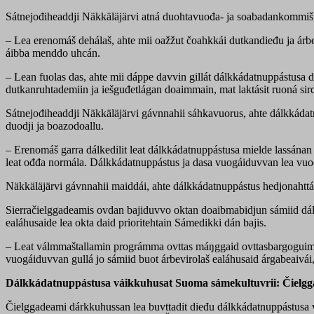
Sátnejođiheaddji Näkkäläjärvi atná duohtavuođa- ja soabadankommiš
– Lea erenomáš dehálaš, ahte mii oažžut čoahkkái dutkandieđu ja árbe
áibba menddo uhcán.
– Lean fuolas das, ahte mii dáppe davvin gillát dálkkádatnuppástusa
dutkanruhtademiin ja iešguđetlágan doaimmain, mat laktásit ruoná si
Sátnejođiheaddji Näkkäläjärvi gávnnahii sáhkavuorus, ahte dálkkádatn
duodji ja boazodoallu.
– Erenomáš garra dálkedilit leat dálkkádatnuppástusa mielde lassána
leat ođđa normála. Dálkkádatnuppástus ja dasa vuogáiduvvan lea vuo
Näkkäläjärvi gávnnahii maiddái, ahte dálkkádatnuppástus hedjonahttá b
Sierračielggadeamis ovdan bajiduvvo oktan doaibmabidjun sámiid d
ealáhusaide lea okta daid prioritehtain Sámedikki dán bajis.
– Leat válmmaštallamin prográmma ovttas máŋggaid ovttasbargoguimmi
vuogáiduvvan gullá jo sámiid buot árbevirolaš ealáhusaid árgabeaivái
Dálkkádatnuppástusa váikkuhusat Suoma sámekultuvrii: Čielg
Čielggadeami dárkkuhussan lea buvttadit dieđu dálkkádatnuppástusa v