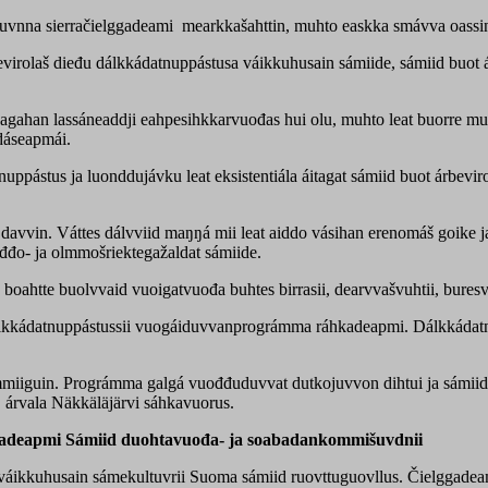
uvnna sierračielggadeami mearkkašahttin, muhto easkka smávva oassi
virolaš dieđu dálkkádatnuppástusa váikkuhusain sámiide, sámiid buot ár
 dagahan lassáneaddji eahpesihkkarvuođas hui olu, muhto leat buorre 
rdáseapmái.
uppástus ja luonddujávku leat eksistentiála áitagat sámiid buot árbevir
n davvin. Váttes dálvviid maŋŋá mii leat aiddo vásihan erenomáš goike
đđo- ja olmmošriektegažaldat sámiide.
oahtte buolvvaid vuoigatvuođa buhtes birrasii, dearvvašvuhtii, buresvea
álkkádatnuppástussii vuogáiduvvanprográmma ráhkadeapmi. Dálkkádatn
iguin. Prográmma galgá vuođđuduvvat dutkojuvvon dihtui ja sámiid ár
, árvala Näkkäläjärvi sáhkavuorus.
gadeapmi Sámiid duohtavuođa- ja soabadankommišuvdnii
áikkuhusain sámekultuvrii Suoma sámiid ruovttuguovllus. Čielggadeami