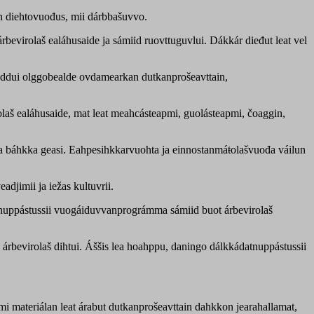
n diehtovuođus, mii dárbbašuvvo.
bevirolaš ealáhusaide ja sámiid ruovttuguvlui. Dákkár dieđut leat vel
muddui olggobealde ovdamearkan dutkanprošeavttain,
olaš ealáhusaide, mat leat meahcásteapmi, guolásteapmi, čoaggin,
 ja báhkka geasi. Eahpesihkkarvuohta ja einnostanmáŧolašvuođa váilun
djimii ja iežas kultuvrii.
uppástussii vuogáiduvvanprográmma sámiid buot árbevirolaš
bevirolaš dihtui. Áššis lea hoahppu, daningo dálkkádatnuppástussii
 materiálan leat árabut dutkanprošeavttain dahkkon jearahallamat,