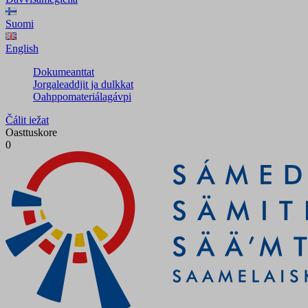
Suomi
English
Dokumeanttat
Jorgaleaddjit ja dulkkat
Oahppomateriálagávpi
Čálit iežat
Oasttuskore
0