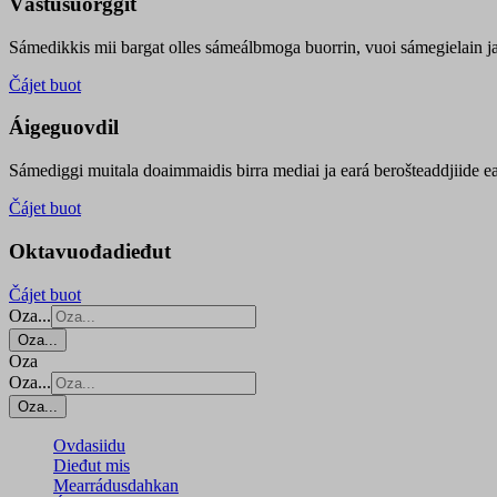
Vástusuorggit
Sámedikkis mii bargat olles sámeálbmoga buorrin, vuoi sámegielain ja 
Čájet buot
Áigeguovdil
Sámediggi muitala doaimmaidis birra mediai ja eará berošteaddjiide ea
Čájet buot
Oktavuođadieđut
Čájet buot
Oza...
Oza...
Oza
Oza...
Oza...
Ovdasiidu
Dieđut mis
Mearrádusdahkan