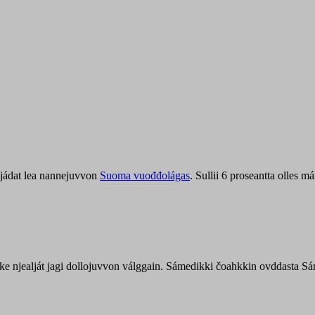
jádat lea nannejuvvon
Suoma vuođđolágas
. Sullii 6 proseantta olles
uohke njealját jagi dollojuvvon válggain. Sámedikki čoahkkin ovddasta 