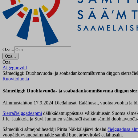
Oza...
Oza...
Oza
Áigeguovdil
Sámediggi: Duohtavuođa- ja soabadankommišuvnna diŋgon sierračiel
Ruovttoluotta
Sámediggi: Duohtavuođa- ja soabadankommišuvnna diŋgon sierr
Almmustahtton 17.9.2024
Dieđáhusat, Ealáhusat, vuoigatvuohta ja b
Sierračielggadeapmi
dálkkádatnuppástusa váikkuhusain Suoma sámekul
J.K. Jaakkola ja Suvi Juntunen stáhtaráđi ásahan sámiid duohtavuođ
Sámedikki sátnejođiheaddji Pirita Näkkäläjärvi doalai
čielggadusa al
vuogáiduvvandoaimmaide sámiid buot árbevirolaš ealáhusain.