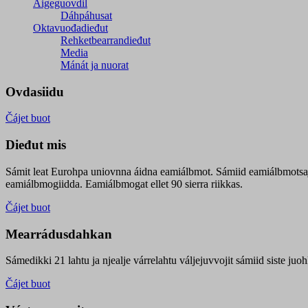
Áigeguovdil
Dáhpáhusat
Oktavuođadieđut
Rehketbearrandieđut
Media
Mánát ja nuorat
Ovdasiidu
Čájet buot
Dieđut mis
Sámit leat Eurohpa uniovnna áidna eamiálbmot. Sámiid eamiálbmotsa
eamiálbmogiidda. Eamiálbmogat ellet 90 sierra riikkas.
Čájet buot
Mearrádusdahkan
Sámedikki 21 lahtu ja njealje várrelahtu váljejuvvojit sámiid siste j
Čájet buot