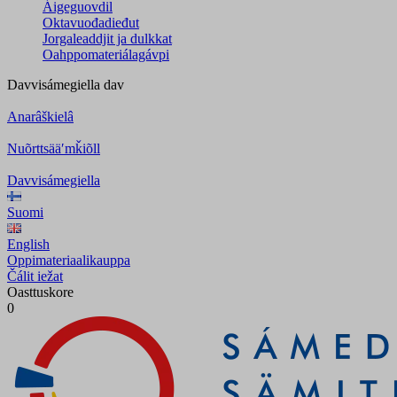
Áigeguovdil
Oktavuođadieđut
Jorgaleaddjit ja dulkkat
Oahppomateriálagávpi
Davvisámegiella
dav
Anarâškielâ
Nuõrttsääʹmǩiõll
Davvisámegiella
Suomi
English
Oppimateriaalikauppa
Čálit iežat
Oasttuskore
0