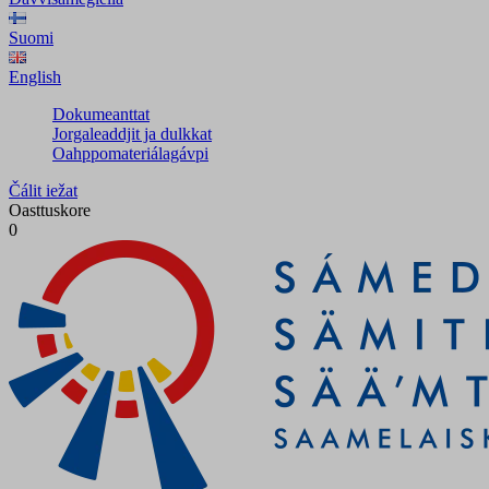
Suomi
English
Dokumeanttat
Jorgaleaddjit ja dulkkat
Oahppomateriálagávpi
Čálit iežat
Oasttuskore
0