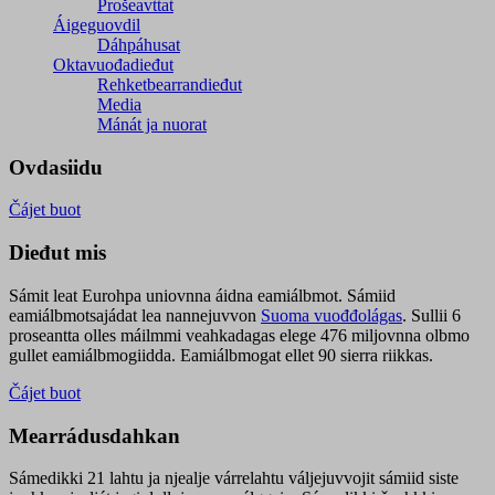
Prošeavttat
Áigeguovdil
Dáhpáhusat
Oktavuođadieđut
Rehketbearrandieđut
Media
Mánát ja nuorat
Ovdasiidu
Čájet buot
Dieđut mis
Sámit leat Eurohpa uniovnna áidna eamiálbmot. Sámiid
eamiálbmotsajádat lea nannejuvvon
Suoma vuođđolágas
. Sullii 6
proseantta olles máilmmi veahkadagas elege 476 miljovnna olbmo
gullet eamiálbmogiidda. Eamiálbmogat ellet 90 sierra riikkas.
Čájet buot
Mearrádusdahkan
Sámedikki 21 lahtu ja njealje várrelahtu váljejuvvojit sámiid siste