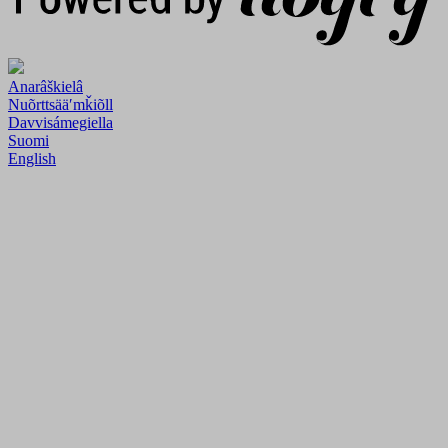
Anarâškielâ
Nuõrttsääʹmǩiõll
Davvisámegiella
Suomi
English