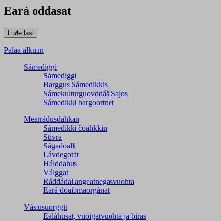
Eará ođđasat
Palaa alkuun
Sámediggi
Sámediggi
Barggus Sámedikkis
Sámekulturguovddáš Sajos
Sámedikki bargoortnet
Mearrádusdahkan
Sámedikki čoahkkin
Stivra
Ságadoalli
Lávdegottit
Hálddahus
Válggat
Ráđđádallangeatnegas­vuohta
Eará doaibmaorgánat
Vástusuorggit
Ealáhusat, vuoigatvuohta ja biras