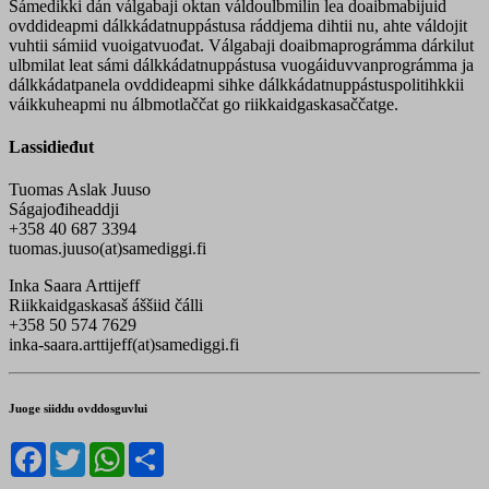
Sámedikki dán válgabaji oktan váldoulbmilin lea doaibmabijuid
ovddideapmi dálkkádatnuppástusa ráddjema dihtii nu, ahte váldojit
vuhtii sámiid vuoigatvuođat. Válgabaji doaibmaprográmma dárkilut
ulbmilat leat sámi dálkkádatnuppástusa vuogáiduvvanprográmma ja
dálkkádatpanela ovddideapmi sihke dálkkádatnuppástuspolitihkkii
váikkuheapmi nu álbmotlaččat go riikkaidgaskasaččatge.
Lassidieđut
Tuomas Aslak Juuso
Ságajođiheaddji
+358 40 687 3394
tuomas.juuso(at)samediggi.fi
Inka Saara Arttijeff
Riikkaidgaskasaš áššiid čálli
+358 50 574 7629
inka-saara.arttijeff(at)samediggi.fi
Juoge siiddu ovddosguvlui
Facebook
Twitter
WhatsApp
Share