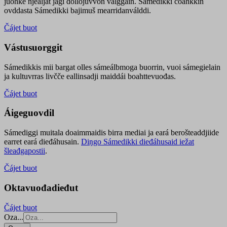
juohke njealját jagi dollojuvvon válggain. Sámedikki čoahkkin
ovddasta Sámedikki bajimuš mearridanválddi.
Čájet buot
Vástusuorggit
Sámedikkis mii bargat olles sámeálbmoga buorrin, vuoi sámegielain
ja kultuvrras livčče eallinsadji maiddái boahttevuođas.
Čájet buot
Áigeguovdil
Sámediggi muitala doaimmaidis birra mediai ja eará berošteaddjiide
earret eará dieđáhusain.
Diŋgo Sámedikki dieđáhusaid iežat
šleađgapostii
.
Čájet buot
Oktavuođadieđut
Čájet buot
Oza...