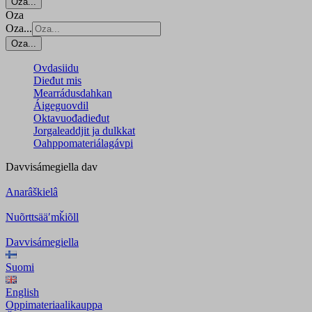
Oza...
Oza
Oza...
Oza...
Ovdasiidu
Dieđut mis
Mearrádusdahkan
Áigeguovdil
Oktavuođadieđut
Jorgaleaddjit ja dulkkat
Oahppomateriálagávpi
Davvisámegiella
dav
Anarâškielâ
Nuõrttsääʹmǩiõll
Davvisámegiella
Suomi
English
Oppimateriaalikauppa