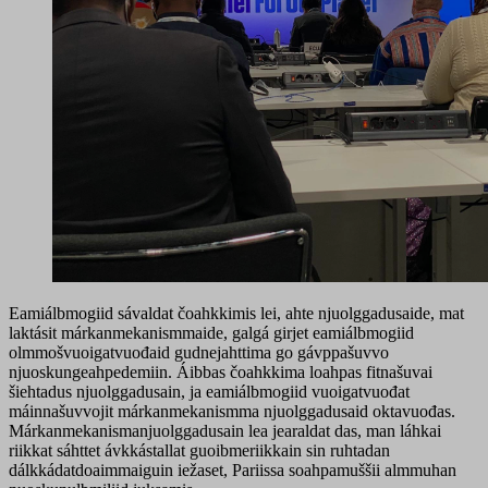
Eamiálbmogiid sávaldat čoahkkimis lei, ahte njuolggadusaide, mat
laktásit márkanmekanismmaide, galgá girjet eamiálbmogiid
olmmošvuoigatvuođaid gudnejahttima go gávppašuvvo
njuoskungeahpedemiin. Áibbas čoahkkima loahpas fitnašuvai
šiehtadus njuolggadusain, ja eamiálbmogiid vuoigatvuođat
máinnašuvvojit márkanmekanismma njuolggadusaid oktavuođas.
Márkanmekanismanjuolggadusain lea jearaldat das, man láhkai
riikkat sáhttet ávkkástallat guoibmeriikkain sin ruhtadan
dálkkádatdoaimmaiguin iežaset, Pariissa soahpamuššii almmuhan