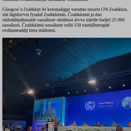
Glasgow’a čoahkkin lei koronaáigge vuosttas stuorra ON-čoahkkin,
mii lágiduvvui fysalaš čoahkkimin. Čoahkkimii ja dan
siidodáhpáhusaide oassálaste oktiibuot árvvu mielde badjel 25 000
oassálasti. Čoahkkimii oassálaste sullii 150 eamiálbmogiid
ovddasteaddji birra máilmmi.