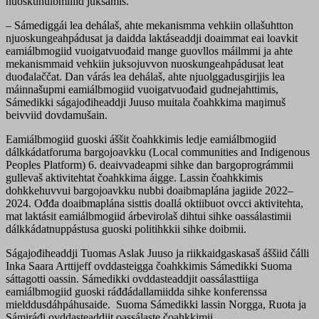
nuoskunulbmiliid juksamis.
– Sámediggái lea dehálaš, ahte mekanismma vehkiin ollašuhtton
njuoskungeahpádusat ja daidda laktáseaddji doaimmat eai loavkit
eamiálbmogiid vuoigatvuođaid mange guovllos máilmmi ja ahte
mekanismmaid vehkiin juksojuvvon nuoskungeahpádusat leat
duođalaččat. Dan várás lea dehálaš, ahte njuolggadusgirjjis lea
máinnašupmi eamiálbmogiid vuoigatvuođaid gudnejahttimis,
Sámedikki ságajođiheaddji Juuso muitala čoahkkima maŋimuš
beivviid dovdamušain.
Eamiálbmogiid guoski áššit čoahkkimis ledje eamiálbmogiid
dálkkádatforuma bargojoavkku (Local communities and Indigenous
Peoples Platform) 6. deaivvadeapmi sihke dan bargoprográmmii
gullevaš aktivitehtat čoahkkima áigge. Lassin čoahkkimis
dohkkehuvvui bargojoavkku nubbi doaibmaplána jagiide 2022–
2024. Ođđa doaibmaplána sisttis doallá oktiibuot ovcci aktivitehta,
mat laktásit eamiálbmogiid árbevirolaš dihtui sihke oassálastimii
dálkkádatnuppástusa guoski politihkkii sihke doibmii.
Ságajođiheaddji Tuomas Aslak Juuso ja riikkaidgaskasaš áššiid čálli
Inka Saara Arttijeff ovddasteigga čoahkkimis Sámedikki Suoma
sáttagotti oassin. Sámedikki ovddasteaddjit oassálasttiiga
eamiálbmogiid guoski ráđđádallamiidda sihke konferenssa
mielddusdáhpáhusaide. Suoma Sámedikki lassin Norgga, Ruoŧa ja
Sámiráđi ovddasteaddjit oassálaste čoahkkimii.