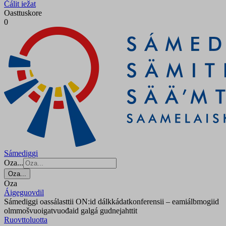
Čálit iežat
Oasttuskore
0
Sámediggi
Oza...
Oza...
Oza
Áigeguovdil
Sámediggi oassálasttii ON:id dálkkádatkonferensii – eamiálbmogiid
olmmošvuoigatvuođaid galgá gudnejahttit
Ruovttoluotta