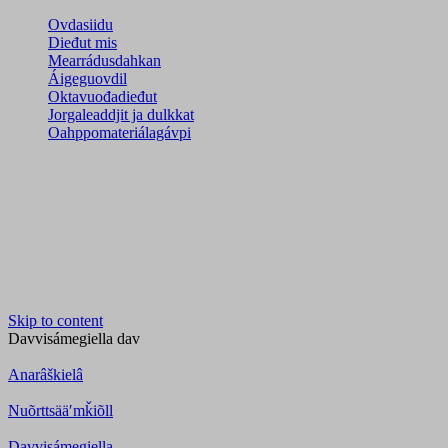
Ovdasiidu
Dieđut mis
Mearrádusdahkan
Áigeguovdil
Oktavuođadieđut
Jorgaleaddjit ja dulkkat
Oahppomateriálagávpi
Skip to content
Davvisámegiella
dav
Anarâškielâ
Nuõrttsääʹmǩiõll
Davvisámegiella