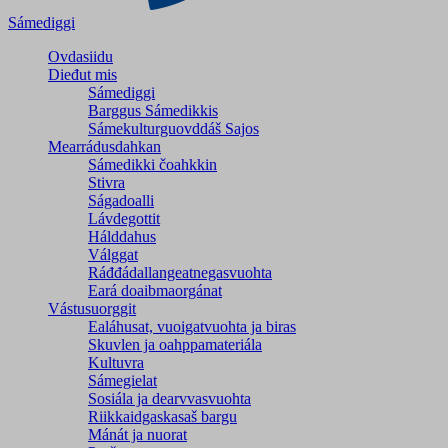
Sámediggi
Ovdasiidu
Dieđut mis
Sámediggi
Barggus Sámedikkis
Sámekulturguovddáš Sajos
Mearrádusdahkan
Sámedikki čoahkkin
Stivra
Ságadoalli
Lávdegottit
Hálddahus
Válggat
Ráđđádallangeatnegas­vuohta
Eará doaibmaorgánat
Vástusuorggit
Ealáhusat, vuoigatvuohta ja biras
Skuvlen ja oahppamateriála
Kultuvra
Sámegielat
Sosiála ja dearvvasvuohta
Riikkaidgaskasaš bargu
Mánát ja nuorat