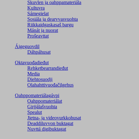
Skuvlen ja oahppamateriála
Kultuvra
Sámegielat
Sosiála ja dearvvasvuohta
Riikkaidgaskasaš bargu
Mánát ja nuorat
Prošeavttat
Áigeguovdil
Dáhpáhusat
Oktavuođadieđut
Rehketbearrandieđut
Media
Diehtosuodji
Olahahttivuođačilgehus
Oahppomateriálagávpi
Oahppomateriálat
Girjjálašvuohta
Spealut
Jietna- ja videovurkkohusat
Deaddiluvvon buktagat
Nuvttá digibuktagat