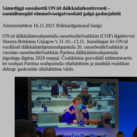
Sámediggi oassálasttii ON:id dálkkádatkonferensii –
eamiálbmogiid olmmošvuoigatvuođaid galgá gudnejahttit
Almmustahtton 16.11.2021
Riikkaidgaskasaš bargu
ON:id dálkkádatsoahpamuša oassebeallečoahkkin (COP) lágiduvvui
Stuorra-Británnia Glasgow’s 31.10.–13.11. Jearaldagas lei ON:id
vuollásaš dálkkádatrápmasoahpamuša 26. oassebeallečoahkkin ja
vuosttas oassebeallečoahkkin Pariissa dálkkádatsoahpamuša
áigodaga álgima 2020 maŋŋá. Čoahkkima guovddáš mihttomearrin
lei soahpat Pariissa soahpamuša ollašuhttimis ja maiddái reaidduin
dehege gaskomiin ollašuhttima várás.