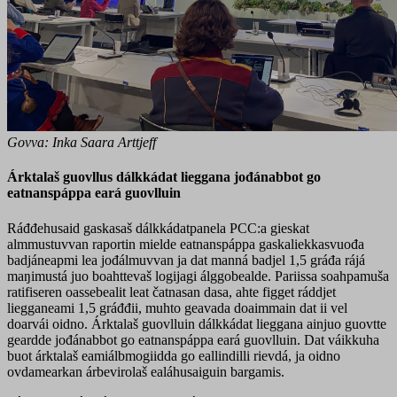
Govva: Inka Saara Arttjeff
Árktalaš guovllus dálkkádat lieggana jođánabbot go
eatnanspáppa eará guovlluin
Ráđđehusaid gaskasaš dálkkádatpanela PCC:a gieskat
almmustuvvan raportin mielde eatnanspáppa gaskaliekkasvuođa
badjáneapmi lea jođálmuvvan ja dat manná badjel 1,5 gráđa rájá
maŋimustá juo boahttevaš logijagi álggobealde. Pariissa soahpamuša
ratifiseren oassebealit leat čatnasan dasa, ahte figget ráddjet
liegganeami 1,5 gráđđii, muhto geavada doaimmain dat ii vel
doarvái oidno. Árktalaš guovlluin dálkkádat lieggana ainjuo guovtte
geardde jođánabbot go eatnanspáppa eará guovlluin. Dat váikkuha
buot árktalaš eamiálbmogiidda go eallindilli rievdá, ja oidno
ovdamearkan árbevirolaš ealáhusaiguin bargamis.