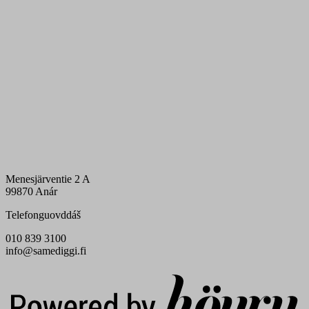
Menesjärventie 2 A
99870 Anár
Telefonguovddáš
010 839 3100
info@samediggi.fi
Digi- ja mainostoimisto Höyry Rovaniemi ja Oulu