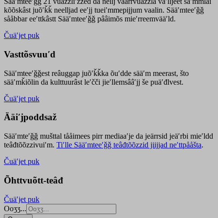
Sääʹmteeʹǧǧ 21 vuäzzliʹžžed da nellj väärrvuäzzla vaʹlljeet säʹmmlai
kõõskâst juõʹǩǩ neelljad eeʹjj tueiʹmmepijjum vaalin. Sääʹmteeʹǧǧ
sååbbar eeʹttkâstt Sääʹmteeʹǧǧ pââimõs mieʹrreemvääʹld.
Čuäʹjet puk
Vasttõsvuuʹd
Sääʹmteeʹǧǧest
reâuggap
juõʹǩǩka
õuʹdde
sääʹm meer
ast
, što
sääʹmǩiõlin da kulttuurâst leʹčči jieʹllemsââʹjj še puäʹđlvest.
Čuäʹjet puk
Ääiʹjpoddsaž
Sääʹmteʹǧǧ mušttal tååimees pirr mediaaʹje da jeärrsid jeäʹrbi mieʹldd
teâđtõõzzivuiʹm.
Tiʹlle Sääʹmteeʹǧǧ teâđtõõzzid jiijjad neʹttpååšta
.
Čuäʹjet puk
Õhttvuõtt-teâđ
Čuäʹjet puk
Ooʒʒ...