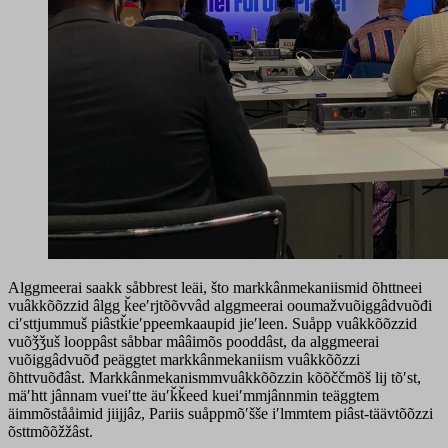
Alggmeerai saakk såbbrest leäi, što markkânmekaniismid õhttneei
vuâkkõõzzid âlgg ǩeeʹrjtõõvvâd alggmeerai ooumažvuõiggâdvuõđi
ciʹsttjummuš piâstǩieʹppeemkaaupid jieʹleen. Suåpp vuâkkõõzzid
vuõǯǯuš looppâst såbbar mââimõs pooddâst, da alggmeerai
vuõiggâdvuõđ peäggtet markkânmekaniism vuâkkõõzzi
õhttvuõđâst. Markkânmekanismmvuâkkõõzzin kõõččmõš lij tõʹst,
mäʹhtt jânnam vueiʹtte äuʹǩǩeed kueiʹmmjânnmin teäggtem
äimmõstååimid jiijjâz, Pariis suåppmõʹšše iʹlmmtem piâst-täävtõõzzi
õsttmõõžžâst.