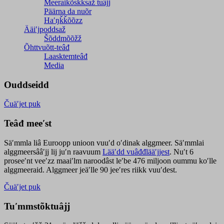
Meeraikõskksaž tuâjj
Päärna da nuõr
Haʹŋǩǩõõzz
Ääiʹjpoddsaž
Šõddmõõžž
Õhttvuõtt-teâđ
Laasktemteâđ
Media
Ouddseidd
Čuäʹjet puk
Teâđ meeʹst
Säʹmmla liâ Euroopp unioon vuuʹd oʹdinak alggmeer. Säʹmmlai
alggmeersââʹjj lij juʹn raavuum
Lääʹdd vuâđđlääʹjjest
. Nuʹt 6
proseeʹnt veeʹzz maaiʹlm naroodâst leʹbe 476 miljoon oummu koʹlle
alggmeeraid. Alggmeer jeäʹlle 90 jeeʹres riikk vuuʹdest.
Čuäʹjet puk
Tuʹmmstõktuâjj