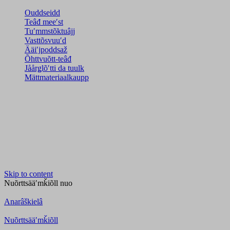
Ouddseidd
Teâđ meeʹst
Tuʹmmstõktuâjj
Vasttõsvuuʹd
Ääiʹjpoddsaž
Õhttvuõtt-teâđ
Jåårǥlõʹtti da tuulk
Mättmateriaalkaupp
Skip to content
Nuõrttsääʹmǩiõll
nuo
Anarâškielâ
Nuõrttsääʹmǩiõll