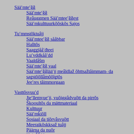
Sääʹmteʹǧǧ
Sääʹmteʹǧǧ
Reâuggmen Sääʹmteeʹǧǧest
Sääʹmkulttuurkõõskõs Sajos
Tuʹmmstõktuâjj
Sääʹmteeʹǧǧ sååbbar
Halltõs
Saaǥǥjååʹđteei
Luʹvddkååʹdd
Vaaldâšm
Sääʹmteʹǧǧ vaal
Sääʹmteʹǧǧlääʹjj meâldlaž õhttsažtåimmam- da
saǥstõõllâmõõlǥtõs
Jeeʹres tåimmorgaan
Vasttõsvuuʹd
Jieʹllemvueʹjj, vuõiggâdvuõtt da pirrõs
Škooultõs da mättmateriaal
Kulttuur
Sääʹmǩiõll
Sosiaal da tiõrvâsvuõtt
Meeraikõskksaž tuâjj
Päärna da nuõr