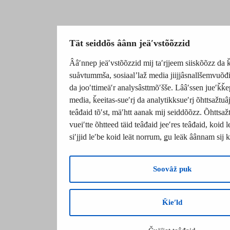
Tät seiddõs âânn jeäʹvstõõzzid
Ââʹnnep jeäʹvstõõzzid mij taʹrjjeem siiskõõzz da ǩ
suåvtummša, sosiaalʼlaž media jiijjâsnallšemvuõđ
da jooʹttimeäʹr analysâsttmõʹšše. Lââʹssen jueʹǩǩe
media, ǩeeitas-sueʹrj da analytikksueʹrj õhttsažtuâ
teâđaid tõʹst, mäʹhtt aanak mij seiddõõzz. Õhttsaž
vueiʹtte õhtteed täid teâđaid jeeʹres teâđaid, koid
siʹjjid leʹbe koid leät norrum, ǥu leäk âânnam sij
Soovâž puk
Ǩieʹld