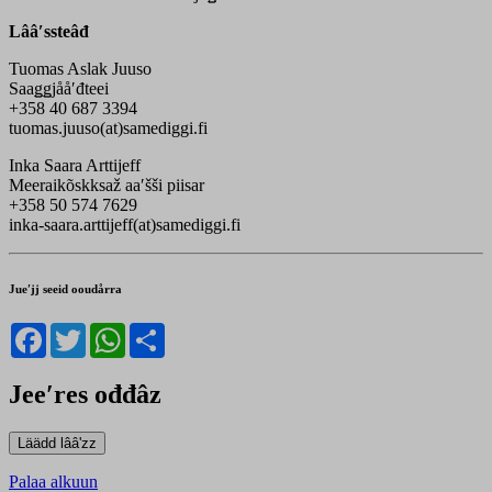
Lââʹssteâđ
Tuomas Aslak Juuso
Saaǥǥjååʹđteei
+358 40 687 3394
tuomas.juuso(at)samediggi.fi
Inka Saara Arttijeff
Meeraikõskksaž aaʹšši piisar
+358 50 574 7629
inka-saara.arttijeff(at)samediggi.fi
Jueʹjj seeid ooudårra
Facebook
Twitter
WhatsApp
Share
Jeeʹres ođđâz
Palaa alkuun