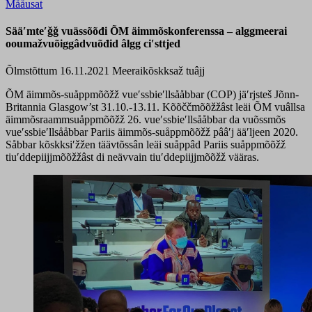
Mååusat
Sääʹmteʹǧǧ vuässõõđi ÕM äimmõskonferenssa – alggmeerai
ooumažvuõiggâdvuõđid âlgg ciʹsttjed
Õlmstõttum 16.11.2021
Meeraikõskksaž tuâjj
ÕM äimmõs-suåppmõõžž vueʹssbieʹllsååbbar (COP) jäʹrjsteš Jõnn-
Britannia Glasgow’st 31.10.-13.11. Kõõččmõõžžâst leäi ÕM vuâllsa
äimmõsraammsuåppmõõžž 26. vueʹssbieʹllsååbbar da vuõssmõs
vueʹssbieʹllsååbbar Pariis äimmõs-suåppmõõžž pââʹj ääʹljeen 2020.
Såbbar kõskksiʹžžen täävtõssân leäi suåppâd Pariis suåppmõõžž
tiuʹddepiijjmõõžžâst di neävvain tiuʹddepiijjmõõžž vääras.