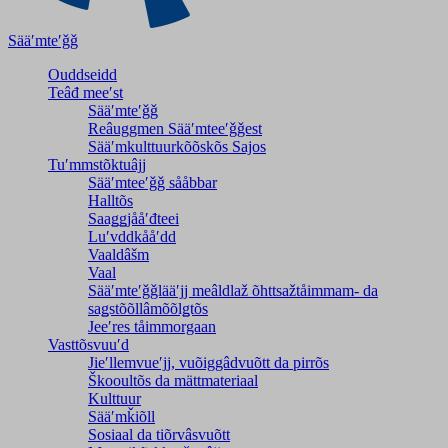
Sääʹmteʹǧǧ
Ouddseidd
Teâđ meeʹst
Sääʹmteʹǧǧ
Reâuggmen Sääʹmteeʹǧǧest
Sääʹmkulttuurkõõskõs Sajos
Tuʹmmstõktuâjj
Sääʹmteeʹǧǧ sååbbar
Halltõs
Saaǥǥjååʹđteei
Luʹvddkååʹdd
Vaaldâšm
Vaal
Sääʹmteʹǧǧlääʹjj meâldlaž õhttsažtåimmam- da
saǥstõõllâmõõlǥtõs
Jeeʹres tåimmorgaan
Vasttõsvuuʹd
Jieʹllemvueʹjj, vuõiggâdvuõtt da pirrõs
Škooultõs da mättmateriaal
Kulttuur
Sääʹmǩiõll
Sosiaal da tiõrvâsvuõtt