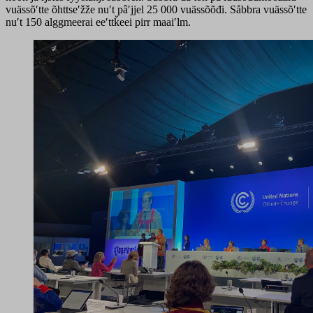
vuässõʹtte õhttseʹžže nuʹt pâʹjjel 25 000 vuässõõđi. Såbbra vuässõʹtte
nuʹt 150 alggmeerai eeʹttǩeei pirr maaiʹlm.