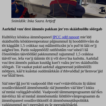
Snimldõk: Inka Saara Arttjeff
Aarktlaž vuuʹdest äimmõs pakkan jeeʹres skääđsuõllu sõõrǥab
Halltõõzz kõskksa äimmõspaneel
IPCC ođđ rapoort
mieʹldd
skääđsuõllu kõskkteemperatuur pâjjnummuš lij hooddõõvvâm da
tõt käggââtt 1,5 ceäkkaz raaj mââimõõzzâst juʹn puõʹtti lååi eeʹjj
aalǥbeäʹlnn. Pariis suåppmõõžž ratifiõsttâm vueʹssbeäʹl liâ
čõnnõõttâm täävtõõllâd pakknummuž rajjummuž 1,5 ceäkksa
täävtõʹsse, leša vueʹjj tååimin tõt ij võl dovoʹlna kuõsttu. Aarktlaž
vuuʹdest äimmõs pakkan kuuitâǥ kueiʹt vuâra jeeʹres skääđsuõllu
sõõrǥab. Tät vaaikat pukid aarktlaž alggmeeraid jeällmõõžži
mõttjeen, kååʹtt kuâsttai ouddmiârkkân äʹrbbvuõđlaž jieʹllemvueʹjjid
vueʹǩǩââʹtteen.
Sääʹmteeʹǧǧ jooʹtti vaalpoodd õhtt vueiʹvvtäävtõõzzin lij tååimi
ooudâsviikkmõš äimmõsmuttâz rääʹjtummšen vääʹldeeʹl lokku
säʹmmlai vuõiggâdvuõđid. Vaalpoodd tåimmamprograamm tääʹrǩes
täävtõõzz liâ säʹmmlaž äimmõsmuttâz šiõttlõõvvâmprograamm da
äimmõspaneel ooudâsviikkmõš di äimmõsmuuttâspolitiikk
vaikktummuš nuʹt meersânji ǥu še meeraikõõsǩeld.