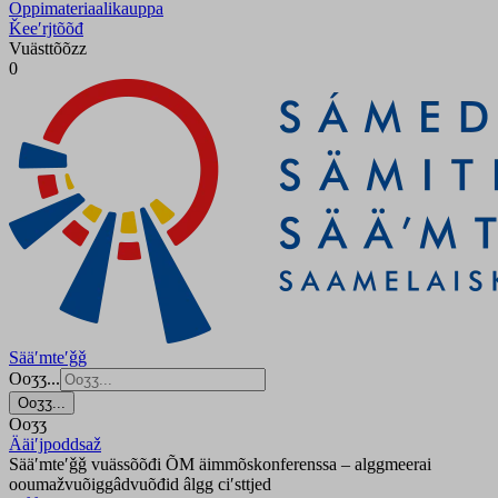
Oppimateriaalikauppa
Ǩeeʹrjtõõđ
Vuästtõõzz
0
Sääʹmteʹǧǧ
Ooʒʒ...
Ooʒʒ...
Ooʒʒ
Ääiʹjpoddsaž
Sääʹmteʹǧǧ vuässõõđi ÕM äimmõskonferenssa – alggmeerai
ooumažvuõiggâdvuõđid âlgg ciʹsttjed