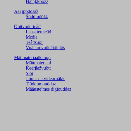
Haʹŋǩǩõõzz
Ääiʹjpoddsaž
Šõddmõõžž
Õhttvuõtt-teâđ
Laasktemteâđ
Media
Teâttsuõjj
Vuällamvuõttčiõlǥtõs
Mättmateriaalkaupp
Mättmateriaal
Ǩeerjlažvuõtt
Siõr
Jiõnn- da videoruâkk
Tiõddumouddaz
Määusteʹmes digiouddaz