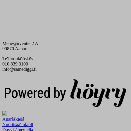
Menesjärventie 2 A
99870 Aanar
Teʹlfoonkõõskõs
010 839 3100
info@samediggi.fi
Digi- ja mainostoimisto Höyry Rovaniemi ja Oulu
Anarâškielâ
Nuõrttsääʹmǩiõll
Davvisámegiella