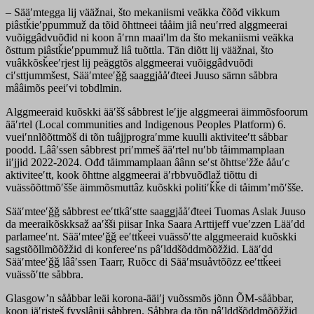
– Sääʹmtegga lij vääžnai, što mekaniismi veäkka čõõđ vikkum
piâstǩieʹppummuž da tõid õhttneei tååim jiâ neuʹrred alggmeerai
vuõiggâdvuõđid ni koon åʹrnn maaiʹlm da što mekaniismi veäkka
õsttum piâstǩieʹppummuž liâ tuõttla. Tän diõtt lij vääžnai, što
vuâkkõsǩeeʹrjest lij peäggtõs alggmeerai vuõiggâdvuõđi
ciʹsttjummšest, Sääʹmteeʹǧǧ saaǥǥjååʹđteei Juuso särnn såbbra
mââimõs peeiʹvi tobdlmin.
Alggmeeraid kuõskki ääʹšš såbbrest leʹjje alggmeerai äimmõsfoorum
ääʹrtel (Local communities and Indigenous Peoples Platform) 6.
vueiʹnnlõõttmõš di tõn tuâjjprograʹmme kuulli aktiviteeʹtt såbbar
poodd. Lââʹssen såbbrest priʹmmeš ääʹrtel nuʹbb tåimmamplaan
iiʹjjid 2022-2024. Ođđ tåimmamplaan âânn seʹst õhttseʹžže ååuʹc
aktiviteeʹtt, kook õhttne alggmeerai äʹrbbvuõđlaž tiõttu di
vuässõõttmõʹšše äimmõsmuttâz kuõskki politiʹǩǩe di tåimmʼmõʹšše.
Sääʹmteeʹǧǧ såbbrest eeʹttkâʹstte saaǥǥjååʹđteei Tuomas Aslak Juuso
da meeraikõskksaž aaʹšši piisar Inka Saara Arttijeff vueʹzzen Lääʹdd
parlameeʹnt. Sääʹmteeʹǧǧ eeʹttǩeei vuässõʹtte alggmeeraid kuõskki
saǥstõõllmõõžžid di konfereeʹns pâʹlddšõddmõõžžid. Lääʹdd
Sääʹmteeʹǧǧ lââʹssen Taarr, Ruõcc di Sääʹmsuåvtõõzz eeʹttǩeei
vuässõʹtte såbbra.
Glasgow’n sååbbar leäi korona-ääiʹj vuõssmõs jõnn ÕM-sååbbar,
koon jäʹrjsteš fyyslânji såbbren. Såbbra da tõn pâʹlddšõddmõõžžid