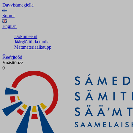
Davvisámegiella
Suomi
English
Dokumeeʹnt
Jåårǥlõʹtti da tuulk
Mättmateriaalkaupp
Ǩeeʹrjtõõđ
Vuästtõõzz
0