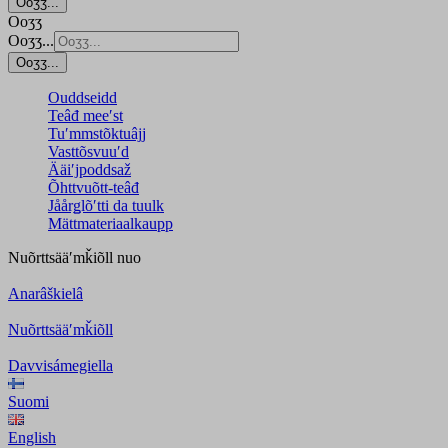
Ooʒʒ...
Ooʒʒ
Ooʒʒ...
Ooʒʒ...
Ouddseidd
Teâđ meeʹst
Tuʹmmstõktuâjj
Vasttõsvuuʹd
Ääiʹjpoddsaž
Õhttvuõtt-teâđ
Jåårǥlõʹtti da tuulk
Mättmateriaalkaupp
Nuõrttsääʹmǩiõll
nuo
Anarâškielâ
Nuõrttsääʹmǩiõll
Davvisámegiella
Suomi
English