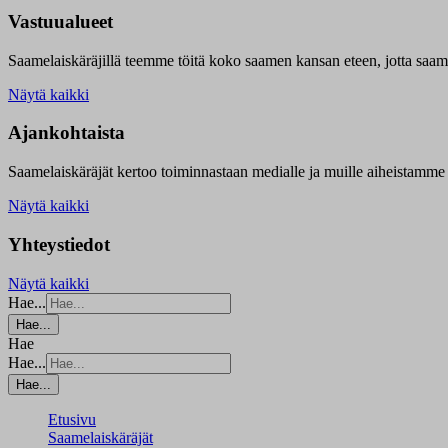
Vastuualueet
Saamelaiskäräjillä t
eemme töitä koko saamen kansan eteen, jotta saamen 
Näytä kaikki
Ajankohtaista
Saamelaiskäräjät kertoo toiminnastaan medialle ja muille aiheistamme 
Näytä kaikki
Yhteystiedot
Näytä kaikki
Hae...
Hae...
Hae
Hae...
Hae...
Etusivu
Saamelaiskäräjät