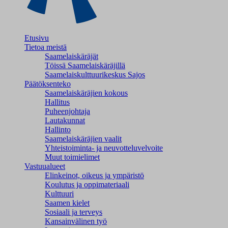
Etusivu
Tietoa meistä
Saamelaiskäräjät
Töissä Saamelaiskäräjillä
Saamelaiskulttuuri­keskus Sajos
Päätöksenteko
Saamelaiskäräjien kokous
Hallitus
Puheenjohtaja
Lautakunnat
Hallinto
Saamelaiskäräjien vaalit
Yhteistoiminta- ja neuvotteluvelvoite
Muut toimielimet
Vastuualueet
Elinkeinot, oikeus ja ympäristö
Koulutus ja oppimateriaali
Kulttuuri
Saamen kielet
Sosiaali ja terveys
Kansainvälinen työ