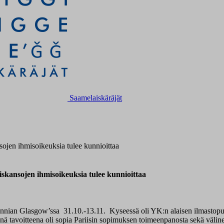
Saamelaiskäräjät
sojen ihmisoikeuksia tulee kunnioittaa
iskansojen ihmisoikeuksia tulee kunnioittaa
tannian Glasgow’ssa 31.10.-13.11. Kyseessä oli YK:n alaisen ilmasto
ä tavoitteena oli sopia Pariisin sopimuksen toimeenpanosta sekä väline