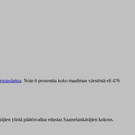
ustuslaissa
.
Noin 6 prosenttia koko maailman väestöstä eli 476
äräjien ylintä päätösvaltaa edustaa Saamelaiskäräjien kokous.