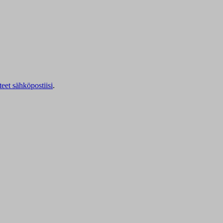
teet sähköpostiisi
.