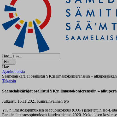
Hae...
Hae...
Hae
Ajankohtaista
Saamelaiskäräjät osallistui YK:n ilmastokonferenssiin – alkuperäiskan
Takaisin
Saamelaiskäräjät osallistui YK:n ilmastokonferenssiin – alkuperä
Julkaistu 16.11.2021
Kansainvälinen työ
YK:n ilmastosopimuksen osapuolikokous (COP) järjestettiin Iso-Bri
Pariisin ilmastosopimuksen kauden alettua 2020. Kokouksen keskeisen