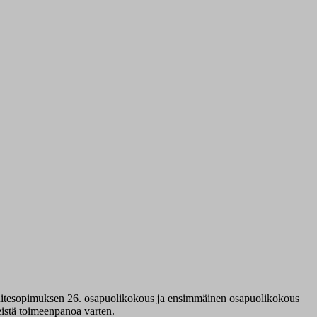
puitesopimuksen 26. osapuolikokous ja ensimmäinen osapuolikokous
istä toimeenpanoa varten.