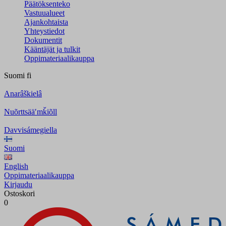
Päätöksenteko
Vastuualueet
Ajankohtaista
Yhteystiedot
Dokumentit
Kääntäjät ja tulkit
Oppimateriaalikauppa
Suomi
fi
Anarâškielâ
Nuõrttsääʹmǩiõll
Davvisámegiella
Suomi
English
Oppimateriaalikauppa
Kirjaudu
Ostoskori
0