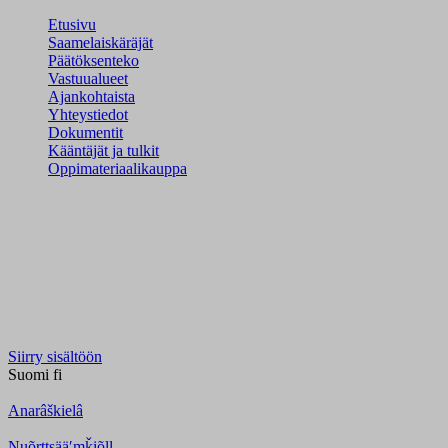
Etusivu
Saamelaiskäräjät
Päätöksenteko
Vastuualueet
Ajankohtaista
Yhteystiedot
Dokumentit
Kääntäjät ja tulkit
Oppimateriaalikauppa
Siirry sisältöön
Suomi
fi
Anarâškielâ
Nuõrttsääʹmǩiõll