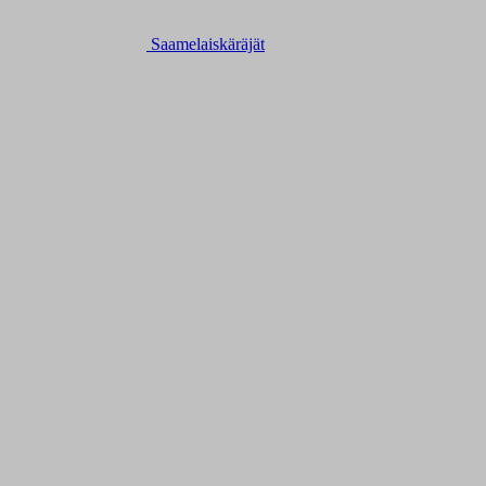
Saamelaiskäräjät