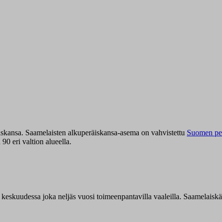
iskansa. Saamelaisten alkuperäiskansa-asema on vahvistettu
Suomen per
0 eri valtion alueella.
n keskuudessa joka neljäs vuosi toimeenpantavilla vaaleilla. Saamelaisk