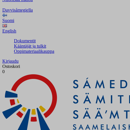
Davvisámegiella
Suomi
English
Dokumentit
Kääntäjät ja tulkit
Oppimateriaalikauppa
Kirjaudu
Ostoskori
0