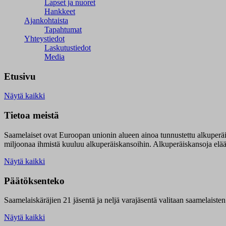
Lapset ja nuoret
Hankkeet
Ajankohtaista
Tapahtumat
Yhteystiedot
Laskutustiedot
Media
Etusivu
Näytä kaikki
Tietoa meistä
Saamelaiset ovat Euroopan unionin alueen ainoa tunnustettu alkuperä
miljoonaa ihmistä kuuluu alkuperäiskansoihin. Alkuperäiskansoja elää 9
Näytä kaikki
Päätöksenteko
Saamelaiskäräjien 21 jäsentä ja neljä varajäsentä valitaan saamelaiste
Näytä kaikki