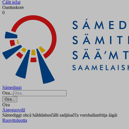
Čálit iežat
Oasttuskore
0
Sámediggi
Oza...
Oza...
Oza
Áigeguovdil
Sámediggi ohcá hálddahusčálli sadjásačča vurohallanfriija áigái
Ruovttoluotta