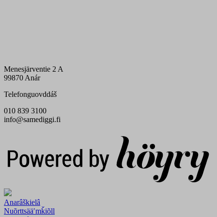
Menesjärventie 2 A
99870 Anár
Telefonguovddáš
010 839 3100
info@samediggi.fi
Digi- ja mainostoimisto Höyry Rovaniemi ja Oulu
Anarâškielâ
Nuõrttsääʹmǩiõll