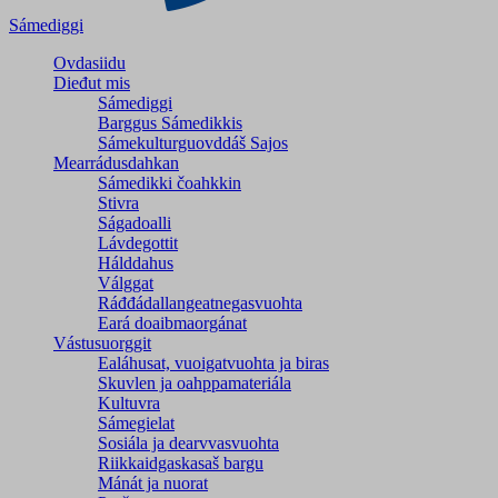
Sámediggi
Ovdasiidu
Dieđut mis
Sámediggi
Barggus Sámedikkis
Sámekulturguovddáš Sajos
Mearrádusdahkan
Sámedikki čoahkkin
Stivra
Ságadoalli
Lávdegottit
Hálddahus
Válggat
Ráđđádallangeatnegas­vuohta
Eará doaibmaorgánat
Vástusuorggit
Ealáhusat, vuoigatvuohta ja biras
Skuvlen ja oahppamateriála
Kultuvra
Sámegielat
Sosiála ja dearvvasvuohta
Riikkaidgaskasaš bargu
Mánát ja nuorat