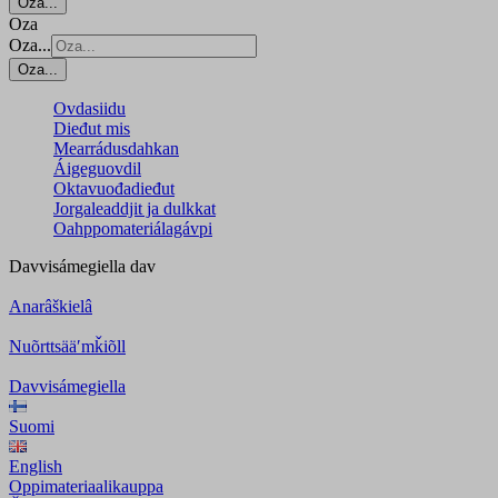
Oza...
Oza
Oza...
Oza...
Ovdasiidu
Dieđut mis
Mearrádusdahkan
Áigeguovdil
Oktavuođadieđut
Jorgaleaddjit ja dulkkat
Oahppomateriálagávpi
Davvisámegiella
dav
Anarâškielâ
Nuõrttsääʹmǩiõll
Davvisámegiella
Suomi
English
Oppimateriaalikauppa