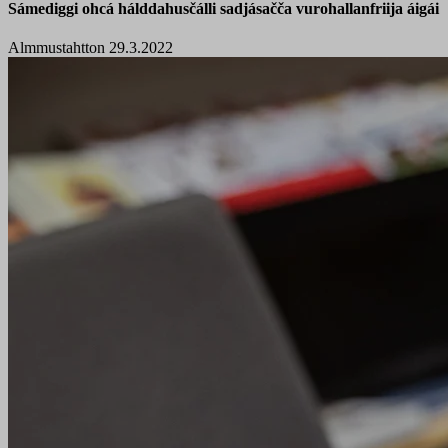
Sámediggi ohcá hálddahusčálli sadjásačča vurohallanfriija áigái
Almmustahtton 29.3.2022