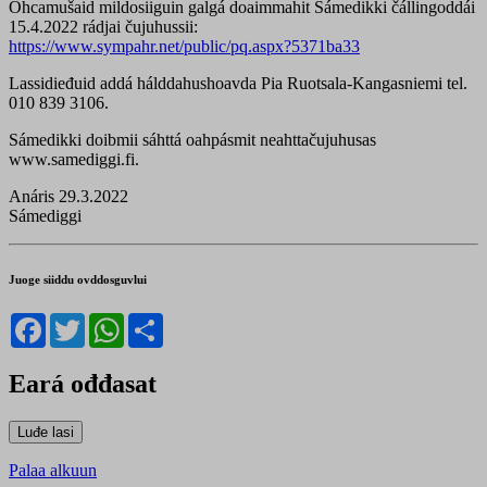
Ohcamušaid mildosiiguin galgá doaimmahit Sámedikki čállingoddái
15.4.2022 rádjai čujuhussii:
https://www.sympahr.net/public/pq.aspx?5371ba33
Lassidieđuid addá hálddahushoavda Pia Ruotsala-Kangasniemi tel.
010 839 3106.
Sámedikki doibmii sáhttá oahpásmit neahttačujuhusas
www.samediggi.fi.
Anáris 29.3.2022
Sámediggi
Juoge siiddu ovddosguvlui
Facebook
Twitter
WhatsApp
Share
Eará ođđasat
Palaa alkuun