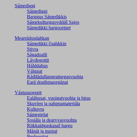
Sámediggi
Sámediggi
Barggus Sámedikkis
Sámekulturguovddáš Sajos
Sámedikki bargoortnet
Mearrádusdahkan
Sámedikki čoahkkin
Stivra
Ságadoalli
Lávdegottit
Hálddahus
Válggat
Ráđđádallangeatnegas­vuohta
Eará doaibmaorgánat
Vástusuorggit
Ealáhusat, vuoigatvuohta ja biras
Skuvlen ja oahppamateriála
Kultuvra
Sámegielat
Sosiála ja dearvvasvuohta
Riikkaidgaskasaš bargu
Mánát ja nuorat
Prošeavttat