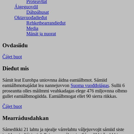
Prošeavttat
Áigeguovdil
Dáhpáhusat
Oktavuođadieđut
Rehketbearrandieđut
Media
Mánát ja nuorat
Ovdasiidu
Čájet buot
Dieđut mis
Sámit leat Eurohpa uniovnna áidna eamiálbmot. Sámiid
eamiálbmotsajádat lea nannejuvvon
Suoma vuođđolágas
. Sullii 6
proseantta olles máilmmi veahkadagas elege 476 miljovnna olbmo
gullet eamiálbmogiidda. Eamiálbmogat ellet 90 sierra riikkas.
Čájet buot
Mearrádusdahkan
Sámedikki 21 lahtu ja njealje várrelahtu váljejuvvojit sámiid siste