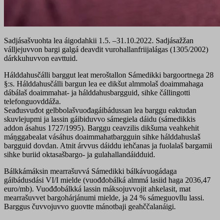
Sadjásašvuohta lea áigodahkii 1.5. –31.10.2022. Sadjásažžan
válljejuvvon bargi galgá deavdit vurohallanfriijalágas (1305/2002)
dárkkuhuvvon eavttuid.
Hálddahusčálli barggut leat meroštallon Sámedikki bargoortnega 28
§:s. Hálddahusčálli bargun lea ee dikšut almmolaš doaimmahaga
dábálaš doaimmahat- ja hálddahusbargguid, sihke čállingotti
telefonguovddáža.
Seađusvuđot gelbbolašvuođagáibádussan lea barggu eaktudan
skuvlejupmi ja lassin gáibiduvvo sámegiela dáidu (sámedikkis
addon ásahus 1727/1995). Barggu ceavzilis dikšuma veahkehit
máŋggabealat vásáhus doaimmahatbargguin sihke hálddahuslaš
bargguid dovdan. Atnit árvvus dáiddu iehčanas ja fuolalaš bargamii
sihke buriid oktasašbargo- ja gulahallandáidduid.
Bálkkámáksin mearrašuvvá Sámedikki bálkávuogádaga
gáibádusdási VI/I mielde (vuođđobálká almmá lasiid haga 2036,47
euro/mb). Vuođđobálkká lassin máksojuvvojit ahkelasit, mat
mearrašuvvet bargohárjánumi mielde, ja 24 % sámeguovllu lassi.
Barggus čuvvojuvvo guovtte mánotbaji geahččalanáigi.