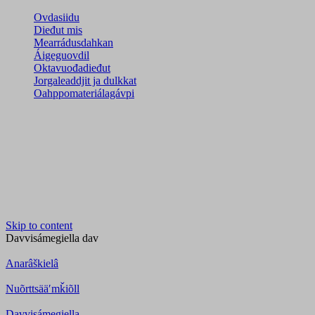
Ovdasiidu
Dieđut mis
Mearrádusdahkan
Áigeguovdil
Oktavuođadieđut
Jorgaleaddjit ja dulkkat
Oahppomateriálagávpi
Skip to content
Davvisámegiella
dav
Anarâškielâ
Nuõrttsääʹmǩiõll
Davvisámegiella