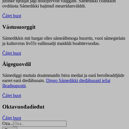
juohke njealját jagi dollojuvvon válggain. Sámedikki čoahkkin
ovddasta Sámedikki bajimuš mearridanválddi.
Čájet buot
Vástusuorggit
Sámedikkis mii bargat olles sámeálbmoga buorrin, vuoi sámegielain
ja kultuvrras livčče eallinsadji maiddái boahttevuođas.
Čájet buot
Áigeguovdil
Sámediggi muitala doaimmaidis birra mediai ja eará berošteaddjiide
earret eará dieđáhusain.
Diŋgo Sámedikki dieđáhusaid iežat
šleađgapostii
.
Čájet buot
Oktavuođadieđut
Čájet buot
Oza...