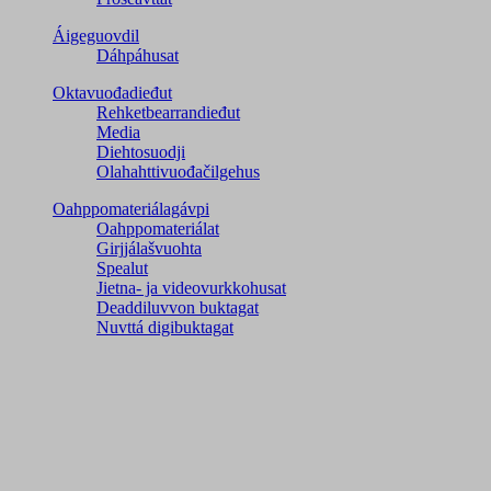
Áigeguovdil
Dáhpáhusat
Oktavuođadieđut
Rehketbearrandieđut
Media
Diehtosuodji
Olahahttivuođačilgehus
Oahppomateriálagávpi
Oahppomateriálat
Girjjálašvuohta
Spealut
Jietna- ja videovurkkohusat
Deaddiluvvon buktagat
Nuvttá digibuktagat