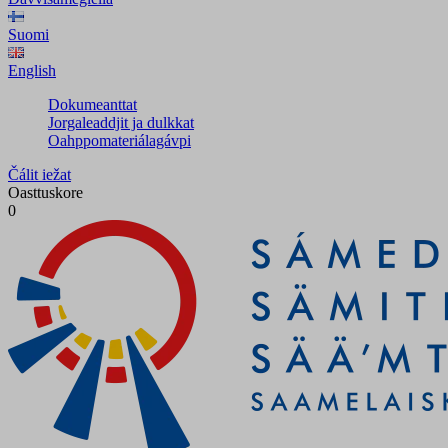
Suomi
English
Dokumeanttat
Jorgaleaddjit ja dulkkat
Oahppomateriálagávpi
Čálit iežat
Oasttuskore
0