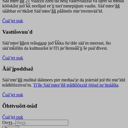
Sääʹmteeʹǧǧ 21 vuäzzliʹžžed da nellj väärrvuäzzla vaʹlljeet säʹmmlai
kõõskâst juõʹǩǩ neelljad eeʹjj tueiʹmmepijjum vaalin. Sääʹmteeʹǧǧ
sååbbar eeʹttkâstt Sääʹmteeʹǧǧ pââimõs mieʹrreemvääʹld.
Čuäʹjet puk
Vasttõsvuuʹd
Sääʹmteeʹǧǧest
reâuggap
juõʹǩǩka
õuʹdde
sääʹm meer
ast
, što
sääʹmǩiõlin da kulttuurâst leʹčči jieʹllemsââʹjj še puäʹđlvest.
Čuäʹjet puk
Ääiʹjpoddsaž
Sääʹmteʹǧǧ mušttal tååimees pirr mediaaʹje da jeärrsid jeäʹrbi mieʹldd
teâđtõõzzivuiʹm.
Tiʹlle Sääʹmteeʹǧǧ teâđtõõzzid jiijjad neʹttpååšta
.
Čuäʹjet puk
Õhttvuõtt-teâđ
Čuäʹjet puk
Ooʒʒ...