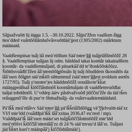
Sâjjsažvuõtt lij äigga 1.5. –30.10.2022. Sâjjsiʹžžen vaalšum âlgg
tieuʹdded vuârtõõllâmluõvâsvuõttlääʹjjest (1305/2002) miârktum
määinaid.
Vaaldšempiisar tuâj liâ meäʹrtõllum Sääʹmteeʹǧǧ tuâjjriâššmõõžž 28
§. Vaaldšempiisar tuâjjan lij odm. håiddad takai konttâr takainallšem
koontâr- da vaaldšemtuâjaid, di piisarkååʹdd teʹlfonkõõskõõzz.
Šiõttõsvuâđliʹžžen ââʹntemõõlǥtõssân lij tuâj õõudldem škooultõs da
lââʹssen õõlǥtet sääʹmǩiõl silttummuž (sääʹmteeʹǧǧest uvddum asetõs
1727/95). Tuâj oʹnnsteeʹjes håiddmõõžž ooudâsvieʹǩǩat
määŋgpeällsaž ǩiõččlâsttmõš koontârtuâjain di vaaldšemvuõđlai
tuâjai tobddmõš. Uʹvddep äärv pâstlvažvuõđ jiõččniʹžže da tääʹrǩes
reâuggmõʹšše di pueʹrr õhttsažtuâjj- da vuârrvaaiktemtääidaid.
Päʹlǩǩ meäʹrtââvv Sääʹmteeʹǧǧ päʹlǩǩriâžldõõǥǥ väʹǯǯelvuõtt-tääʹzz
VI/I mieʹldd (vuâđđpäʹlǩǩ lââʹzzitaa 2036,47 euʹrred / mp).
Vuâđđpääʹlǩ lââʹssen määuʹset tuâjjǩiõččlâsttmõõžž mieʹldd
meäʹrtõõvi ǩiõččlâʹsttemlââʹzz di 24 % sääʹmvuuʹd lââʹss. Tuâjast
jääʹǩǩtet kueiʹt määnpââʹj ǩiččlõddâmääiʹj.