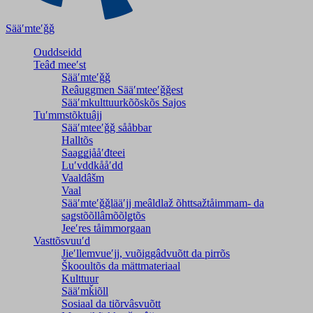
Sääʹmteʹǧǧ
Ouddseidd
Teâđ meeʹst
Sääʹmteʹǧǧ
Reâuggmen Sääʹmteeʹǧǧest
Sääʹmkulttuurkõõskõs Sajos
Tuʹmmstõktuâjj
Sääʹmteeʹǧǧ sååbbar
Halltõs
Saaǥǥjååʹđteei
Luʹvddkååʹdd
Vaaldâšm
Vaal
Sääʹmteʹǧǧlääʹjj meâldlaž õhttsažtåimmam- da
saǥstõõllâmõõlǥtõs
Jeeʹres tåimmorgaan
Vasttõsvuuʹd
Jieʹllemvueʹjj, vuõiggâdvuõtt da pirrõs
Škooultõs da mättmateriaal
Kulttuur
Sääʹmǩiõll
Sosiaal da tiõrvâsvuõtt