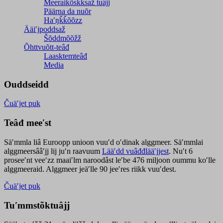
Meeraikõskksaž tuâjj
Päärna da nuõr
Haʹŋǩǩõõzz
Ääiʹjpoddsaž
Šõddmõõžž
Õhttvuõtt-teâđ
Laasktemteâđ
Media
Ouddseidd
Čuäʹjet puk
Teâđ meeʹst
Säʹmmla liâ Euroopp unioon vuuʹd oʹdinak alggmeer. Säʹmmlai
alggmeersââʹjj lij juʹn raavuum
Lääʹdd vuâđđlääʹjjest
. Nuʹt 6
proseeʹnt veeʹzz maaiʹlm naroodâst leʹbe 476 miljoon oummu koʹlle
alggmeeraid. Alggmeer jeäʹlle 90 jeeʹres riikk vuuʹdest.
Čuäʹjet puk
Tuʹmmstõktuâjj