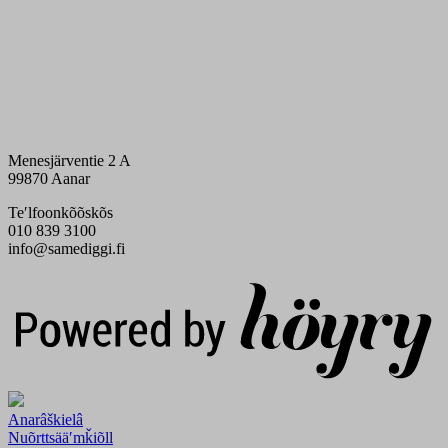
Menesjärventie 2 A
99870 Aanar
Teʹlfoonkõõskõs
010 839 3100
info@samediggi.fi
Digi- ja mainostoimisto Höyry Rovaniemi ja Oulu
Anarâškielâ
Nuõrttsääʹmǩiõll