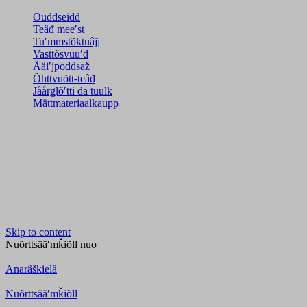
Ouddseidd
Teâđ meeʹst
Tuʹmmstõktuâjj
Vasttõsvuuʹd
Ääiʹjpoddsaž
Õhttvuõtt-teâđ
Jåårǥlõʹtti da tuulk
Mättmateriaalkaupp
Skip to content
Nuõrttsääʹmǩiõll
nuo
Anarâškielâ
Nuõrttsääʹmǩiõll