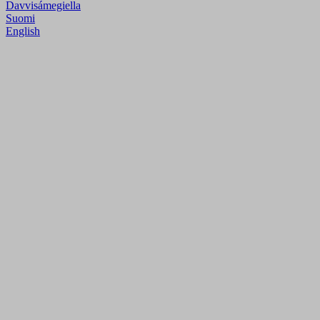
Davvisámegiella
Suomi
English