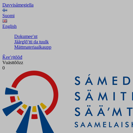
Davvisámegiella
Suomi
English
Dokumeeʹnt
Jåårǥlõʹtti da tuulk
Mättmateriaalkaupp
Ǩeeʹrjtõõđ
Vuästtõõzz
0