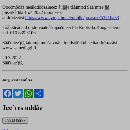
Ooccmõõžž meâlddõõzzineez âʹlǧǧe tååimted Sääʹmteeʹǧǧ
piisarkådda 15.4.2022 mõõneeʹst
addrõõzzâst:
https://www.sympahr.net/public/pq.aspx?5371ba33
Lââʹssteâđaid oudd vaaldâšmjååʹđteei Pia Ruotsala-Kangasniemi
teʹl. 010 839 3106.
Sääʹmteeʹǧǧ tåimmjummša vuäitt tobdstõõttâd neʹttaddrõõzzâst
www.samediggi.fi
29.3.2022
Sääʹmteʹǧǧ
Jueʹjj seeid ooudårra
Facebook
Twitter
WhatsApp
Share
Jeeʹres ođđâz