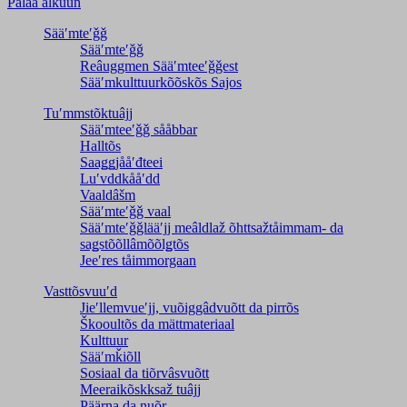
Palaa alkuun
Sääʹmteʹǧǧ
Sääʹmteʹǧǧ
Reâuggmen Sääʹmteeʹǧǧest
Sääʹmkulttuurkõõskõs Sajos
Tuʹmmstõktuâjj
Sääʹmteeʹǧǧ sååbbar
Halltõs
Saaǥǥjååʹđteei
Luʹvddkååʹdd
Vaaldâšm
Sääʹmteʹǧǧ vaal
Sääʹmteʹǧǧlääʹjj meâldlaž õhttsažtåimmam- da
saǥstõõllâmõõlǥtõs
Jeeʹres tåimmorgaan
Vasttõsvuuʹd
Jieʹllemvueʹjj, vuõiggâdvuõtt da pirrõs
Škooultõs da mättmateriaal
Kulttuur
Sääʹmǩiõll
Sosiaal da tiõrvâsvuõtt
Meeraikõskksaž tuâjj
Päärna da nuõr