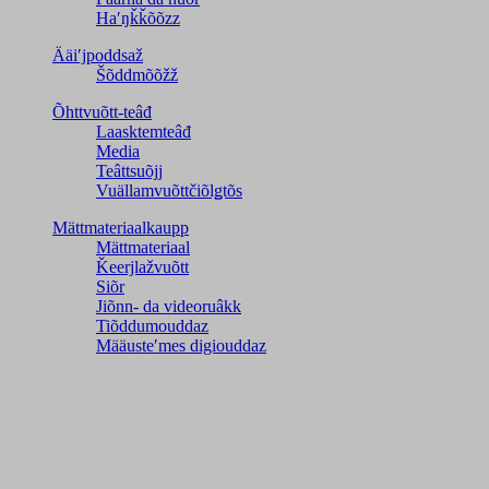
Haʹŋǩǩõõzz
Ääiʹjpoddsaž
Šõddmõõžž
Õhttvuõtt-teâđ
Laasktemteâđ
Media
Teâttsuõjj
Vuällamvuõttčiõlǥtõs
Mättmateriaalkaupp
Mättmateriaal
Ǩeerjlažvuõtt
Siõr
Jiõnn- da videoruâkk
Tiõddumouddaz
Määusteʹmes digiouddaz