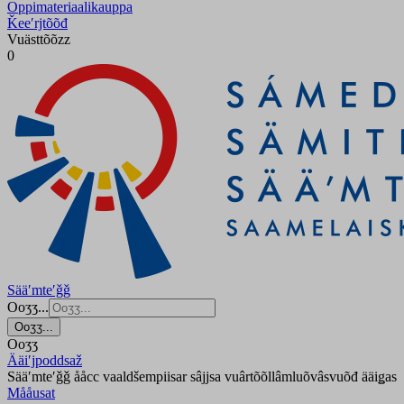
Oppimateriaalikauppa
Ǩeeʹrjtõõđ
Vuästtõõzz
0
Sääʹmteʹǧǧ
Ooʒʒ...
Ooʒʒ...
Ooʒʒ
Ääiʹjpoddsaž
Sääʹmteʹǧǧ ååcc vaaldšempiisar sâjjsa vuârtõõllâmluõvâsvuõđ ääiǥas
Mååusat