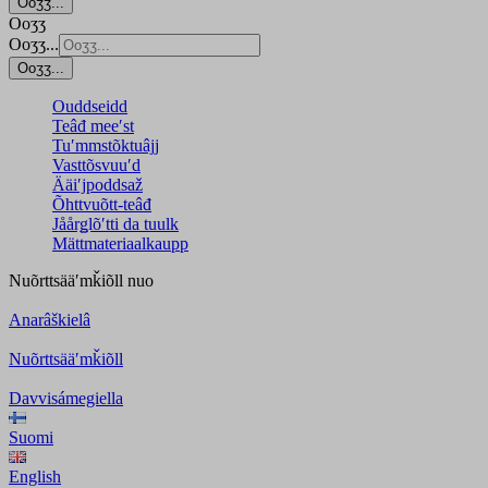
Ooʒʒ...
Ooʒʒ
Ooʒʒ...
Ooʒʒ...
Ouddseidd
Teâđ meeʹst
Tuʹmmstõktuâjj
Vasttõsvuuʹd
Ääiʹjpoddsaž
Õhttvuõtt-teâđ
Jåårǥlõʹtti da tuulk
Mättmateriaalkaupp
Nuõrttsääʹmǩiõll
nuo
Anarâškielâ
Nuõrttsääʹmǩiõll
Davvisámegiella
Suomi
English