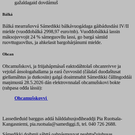
gažaldagaid dovdámuš
Bálká
Bálká mearrašuvvá Sámedikki bálkávuogádaga gáibádusdási IV/II
mielde (vuođđobálká 2998,97 euro/mb). Vuođđobálkká lassin
máksojuvvojit 24 % sámeguovllu lassi, go bargá sámiid
ruovttuguovllus, ja ahkelasit bargohárjánumi mielde.
Ohcan
Ohcamušskovi, ja friijahápmásaš eaktodáhtolaš ohcanreivve ja
vejolaš ánsologahallama ja eará čuvvosiid (čálalaš duođaštusat
giellamáhtus ja dutkosiin) galgá doaimmahit Sámedikki čállingoddái
maŋimustá 28.5.2026 dán elektrovnnalaš ohcamušskovi bokte
(rahpasa ođđa lássii):
Ohcamušskovvi
Lassedieđuid barggus addá hálddahusjođiheaddji Pia Ruotsala-
Kangasniemi, pia.ruotsala@samediggi.fi, tel. 040 726 2688.
Sámedikki doibmii sáhttá oahpásmuvvat neahttačujuhusas