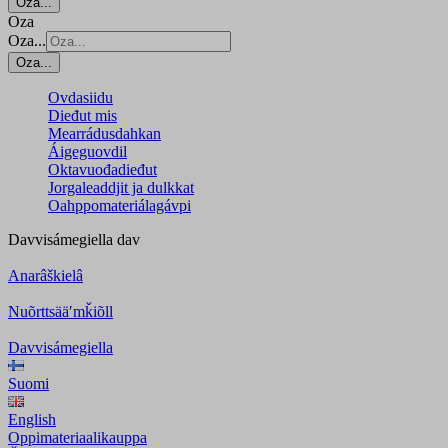
Oza...
Oza
Oza...
Oza...
Ovdasiidu
Dieđut mis
Mearrádusdahkan
Áigeguovdil
Oktavuođadieđut
Jorgaleaddjit ja dulkkat
Oahppomateriálagávpi
Davvisámegiella
dav
Anarâškielâ
Nuõrttsääʹmǩiõll
Davvisámegiella
Suomi
English
Oppimateriaalikauppa