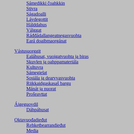
Sámedikki čoahkkin
Stivra
Ságadoalli
Lávdegottit
Hálddahus
Válggat
Ráđđádallangeatnegas­vuohta
Eará doaibmaorgánat
Vástusuorggit
Ealáhusat, vuoigatvuohta ja biras
Skuvlen ja oahppamateriála
Kultuvra
Sámegielat
Sosiála ja dearvvasvuohta
Riikkaidgaskasaš bargu
Mánát ja nuorat
Prošeavttat
Áigeguovdil
Dáhpáhusat
Oktavuođadieđut
Rehketbearrandieđut
Media