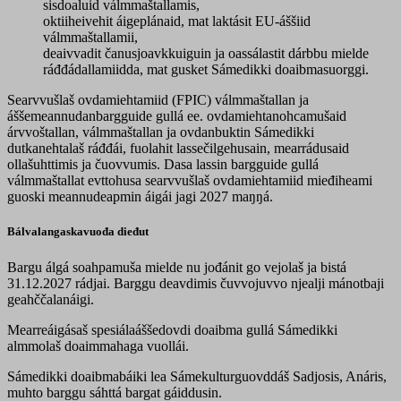
sisdoaluid válmmaštallamis,
oktiiheivehit áigeplánaid, mat laktásit EU-áššiid
válmmaštallamii,
deaivvadit čanusjoavkkuiguin ja oassálastit dárbbu mielde
ráđđádallamiidda, mat gusket Sámedikki doaibmasuorggi.
Searvvušlaš ovdamiehtamiid (FPIC) válmmaštallan ja
áššemeannudanbargguide gullá ee. ovdamiehtanohcamušaid
árvvoštallan, válmmaštallan ja ovdanbuktin Sámedikki
dutkanehtalaš ráđđái, fuolahit lassečilgehusain, mearrádusaid
ollašuhttimis ja čuovvumis. Dasa lassin bargguide gullá
válmmaštallat evttohusa searvvušlaš ovdamiehtamiid mieđiheami
guoski meannudeapmin áigái jagi 2027 maŋŋá.
Bálvalangaskavuođa dieđut
Bargu álgá soahpamuša mielde nu jođánit go vejolaš ja bistá
31.12.2027 rádjai. Barggu deavdimis čuvvojuvvo njealji mánotbaji
geahččalanáigi.
Mearreáigásaš spesiálaáššedovdi doaibma gullá Sámedikki
almmolaš doaimmahaga vuollái.
Sámedikki doaibmabáiki lea Sámekulturguovddáš Sadjosis, Anáris,
muhto barggu sáhttá bargat gáiddusin.