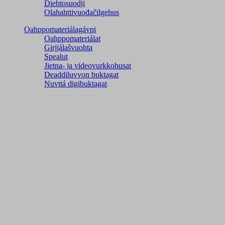
Diehtosuodji
Olahahttivuođačilgehus
Oahppomateriálagávpi
Oahppomateriálat
Girjjálašvuohta
Spealut
Jietna- ja videovurkkohusat
Deaddiluvvon buktagat
Nuvttá digibuktagat