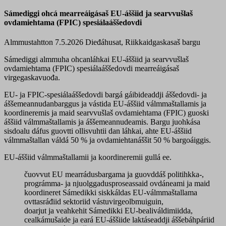
Sámediggi ohcá mearreáigásaš EU-áššiid ja searvvušlaš
ovdamiehtama (FPIC) spesiálaáššedovdi
Almmustahtton 7.5.2026
Dieđáhusat, Riikkaidgaskasaš bargu
Sámediggi almmuha ohcanláhkai EU-áššiid ja searvvušlaš
ovdamiehtama (FPIC) spesiálaáššedovdi mearreáigásaš
virgegaskavuođa.
EU- ja FPIC-spesiálaáššedovdi bargá gáibideaddji áššedovdi- ja
áššemeannudanbarggus ja vástida EU-áššiid válmmaštallamis ja
koordineremis ja maid searvvušlaš ovdamiehtama (FPIC) guoski
áššiid válmmaštallamis ja áššemeannudeamis. Bargu juohkása
sisdoalu dáfus guovtti ollisvuhtii dan láhkai, ahte EU-áššiid
válmmaštallan váldá 50 % ja ovdamiehtanáššit 50 % bargoáiggis.
EU-áššiid válmmaštallamii ja koordineremii gullá ee.
čuovvut EU mearrádusbargama ja guovddáš politihkka-,
prográmma- ja njuolggadusproseassaid ovdáneami ja maid
koordineret Sámedikki siskkáldas EU-válmmaštallama
ovttasráđiid sektoriid vástuvirgeolbmuiguin,
doarjut ja veahkehit Sámedikki EU-bealiváldimiidda,
cealkámušaide ja eará EU-áššiide laktáseaddji áššebáhpáriid