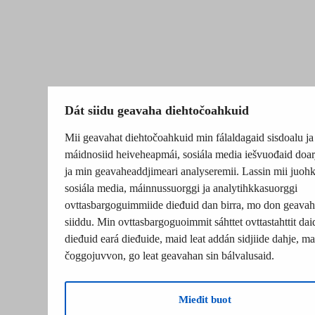
Dát siidu geavaha diehtočoahkuid
Mii geavahat diehtočoahkuid min fálaldagaid sisdoalu ja
máidnosiid heiveheapmái, sosiála media iešvuođaid doar
ja min geavaheaddjimeari analyseremii. Lassin mii juohk
sosiála media, máinnussuorggi ja analytihkkasuorggi
ovttasbargoguimmiide dieđuid dan birra, mo don geavah
siiddu. Min ovttasbargoguoimmit sáhttet ovttastahttit dai
dieđuid eará dieđuide, maid leat addán sidjiide dahje, mat
čoggojuvvon, go leat geavahan sin bálvalusaid.
Mieđit buot