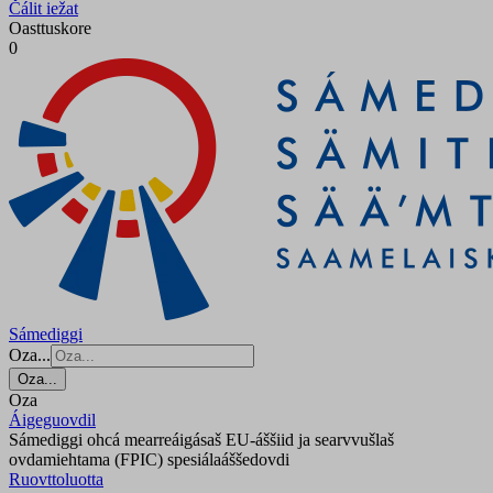
Čálit iežat
Oasttuskore
0
Sámediggi
Oza...
Oza...
Oza
Áigeguovdil
Sámediggi ohcá mearreáigásaš EU-áššiid ja searvvušlaš
ovdamiehtama (FPIC) spesiálaáššedovdi
Ruovttoluotta