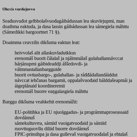
Ohccis vurdojuvvo
Seađusvuđot gelbbolašvuođagáibádussan lea skuvlejupmi, man
doaibma eaktuda, ja dasa lassin gáibádussan lea sámegiela máhttu
(Sámedikki bargoortnet 71 §).
Doaimma ceavzilis dikšuma eaktun leat:
heivvolaš alit allaskuvladutkkus
erenomáš buorit čálalaš ja njálmmálaš gulahallannávccat
hárjánupmi gáibideaddji áššedovdi- ja
válmmastallanbargguide
buorit ovttasbargo-, gulahallan- ja ráđđádallandáiddut
návccat iehčanas bargamii, oppalašvuođaid hálddašeapmái ja
áigeplánaid koordineremii
erenomáš buorre eaŋgalasgiela máhttu
Barggu dikšuma veahkehit erenomážit:
EU-politihka ja EU njuolggadus- ja prográmmaproseassaid
dovdámuš
sámekultuvrra, sámiid vuoigatvuođaid ja sámiid
ruovttuguovllu diliid buorre dovdámuš
FPIC-prinsihpa ja dasa gullevaš vuoigatvuođalaš ja ehtalaš