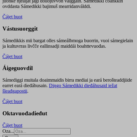
juohke njealját jagi dollojuvvon válggain. Sámedikki čoahkkin
ovddasta Sámedikki bajimuš mearridanválddi.
Čájet buot
Vástusuorggit
Sámedikkis mii bargat olles sámeálbmoga buorrin, vuoi sámegielain
ja kultuvrras livčče eallinsadji maiddái boahttevuođas.
Čájet buot
Áigeguovdil
Sámediggi muitala doaimmaidis birra mediai ja eará berošteaddjiide
earret eará dieđáhusain.
Diŋgo Sámedikki dieđáhusaid iežat
šleađgapostii
.
Čájet buot
Oktavuođadieđut
Čájet buot
Oza...