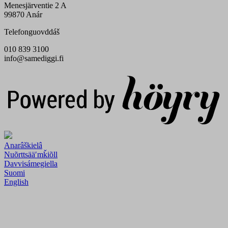
Menesjärventie 2 A
99870 Anár
Telefonguovddáš
010 839 3100
info@samediggi.fi
Digi- ja mainostoimisto Höyry Rovaniemi ja Oulu
Anarâškielâ
Nuõrttsääʹmǩiõll
Davvisámegiella
Suomi
English