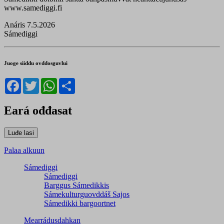
www.samediggi.fi
Anáris 7.5.2026
Sámediggi
Juoge siiddu ovddosguvlui
Facebook
Twitter
WhatsApp
Share
Eará ođđasat
Palaa alkuun
Sámediggi
Sámediggi
Barggus Sámedikkis
Sámekulturguovddáš Sajos
Sámedikki bargoortnet
Mearrádusdahkan