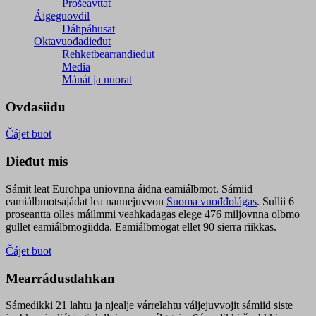
Prošeavttat
Áigeguovdil
Dáhpáhusat
Oktavuođadieđut
Rehketbearrandieđut
Media
Mánát ja nuorat
Ovdasiidu
Čájet buot
Dieđut mis
Sámit leat Eurohpa uniovnna áidna eamiálbmot. Sámiid
eamiálbmotsajádat lea nannejuvvon
Suoma vuođđolágas
. Sullii 6
proseantta olles máilmmi veahkadagas elege 476 miljovnna olbmo
gullet eamiálbmogiidda. Eamiálbmogat ellet 90 sierra riikkas.
Čájet buot
Mearrádusdahkan
Sámedikki 21 lahtu ja njealje várrelahtu váljejuvvojit sámiid siste