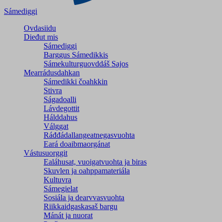
Sámediggi
Ovdasiidu
Dieđut mis
Sámediggi
Barggus Sámedikkis
Sámekulturguovddáš Sajos
Mearrádusdahkan
Sámedikki čoahkkin
Stivra
Ságadoalli
Lávdegottit
Hálddahus
Válggat
Ráđđádallangeatnegas­vuohta
Eará doaibmaorgánat
Vástusuorggit
Ealáhusat, vuoigatvuohta ja biras
Skuvlen ja oahppamateriála
Kultuvra
Sámegielat
Sosiála ja dearvvasvuohta
Riikkaidgaskasaš bargu
Mánát ja nuorat