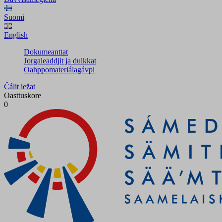
Suomi
English
Dokumeanttat
Jorgaleaddjit ja dulkkat
Oahppomateriálagávpi
Čálit iežat
Oasttuskore
0