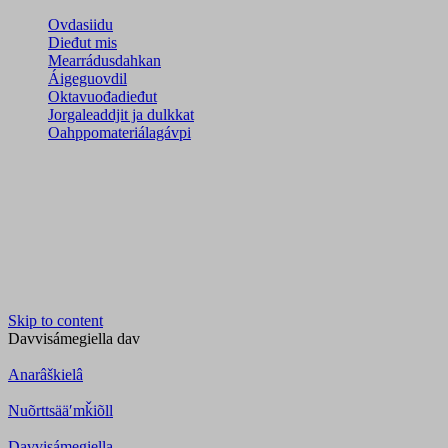
Ovdasiidu
Dieđut mis
Mearrádusdahkan
Áigeguovdil
Oktavuođadieđut
Jorgaleaddjit ja dulkkat
Oahppomateriálagávpi
Skip to content
Davvisámegiella
dav
Anarâškielâ
Nuõrttsääʹmǩiõll
Davvisámegiella