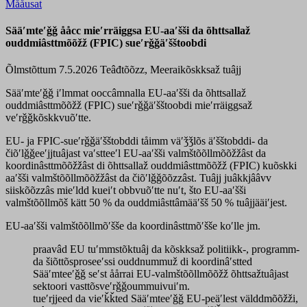
Mååusat
Sääʹmteʹǧǧ ååcc mieʹrräiggsa EU-aaʹšši da õhttsallaž
ouddmiâsttmõõžž (FPIC) sueʹrǧǧäʹšštoobdi
Õlmstõttum 7.5.2026
Teâđtõõzz, Meeraikõskksaž tuâjj
Sääʹmteʹǧǧ iʹlmmat ooccâmnalla EU-aaʹšši da õhttsallaž
ouddmiâsttmõõžž (FPIC) sueʹrǧǧäʹšštoobdi mieʹrräiggsaž
veʹrǧǧkõskkvuõʹtte.
EU- ja FPIC-sueʹrǧǧäʹšštobddi tåimm väʹǯǯlõs äʹšštobddi- da
čiõʹlǧǧeeʹjjtuâjast vaʹstteeʹl EU-aaʹšši valmštõõllmõõžžâst da
koordinâsttmõõžžâst di õhttsallaž ouddmiâsttmõõžž (FPIC) kuõskki
aaʹšši valmštõõllmõõžžâst da čiõʹlǧǧõõzzâst. Tuâjj juâkkjââvv
siiskõõzzâs mieʹldd kueiʹt obbvuõʹtte nuʹt, što EU-aaʹšši
valmštõõllmõš kätt 50 % da ouddmiâsttâmääʹšš 50 % tuâjjääiʹjest.
EU-aaʹšši valmštõõllmõʹšše da koordinâsttmõʹšše koʹlle jm.
praavâd EU tuʹmmstõktuâj da kõskksaž politiikk-, programm-
da šiõttõsproseeʹssi ouddnummuž di koordinâʹstted
Sääʹmteeʹǧǧ seʹst åårrai EU-valmštõõllmõõžž õhttsažtuâjast
sektoori vasttõsveʹrǧǧoummuivuiʹm.
tueʹrjjeed da vieʹǩǩted Sääʹmteeʹǧǧ EU-peäʹlest välddmõõžži,