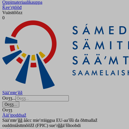
Oppimateriaalikauppa
Ǩeeʹrjtõõđ
Vuästtõõzz
0
Sääʹmteʹǧǧ
Ooʒʒ...
Ooʒʒ...
Ooʒʒ
Ääiʹjpoddsaž
Sääʹmteʹǧǧ ååcc mieʹrräiggsa EU-aaʹšši da õhttsallaž
ouddmiâsttmõõžž (FPIC) sueʹrǧǧäʹšštoobdi