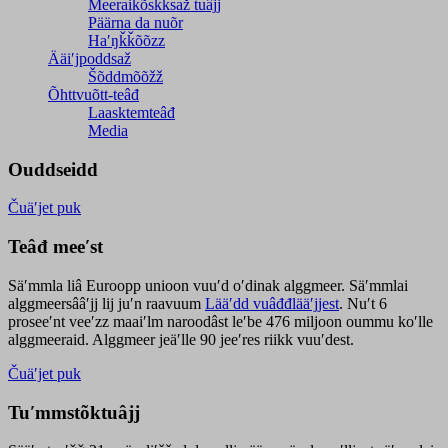
Meeraikõskksaž tuâjj
Päärna da nuõr
Haʹŋǩǩõõzz
Ääiʹjpoddsaž
Šõddmõõžž
Õhttvuõtt-teâđ
Laasktemteâđ
Media
Ouddseidd
Čuäʹjet puk
Teâđ meeʹst
Säʹmmla liâ Euroopp unioon vuuʹd oʹdinak alggmeer. Säʹmmlai
alggmeersââʹjj lij juʹn raavuum
Lääʹdd vuâđđlääʹjjest
. Nuʹt 6
proseeʹnt veeʹzz maaiʹlm naroodâst leʹbe 476 miljoon oummu koʹlle
alggmeeraid. Alggmeer jeäʹlle 90 jeeʹres riikk vuuʹdest.
Čuäʹjet puk
Tuʹmmstõktuâjj