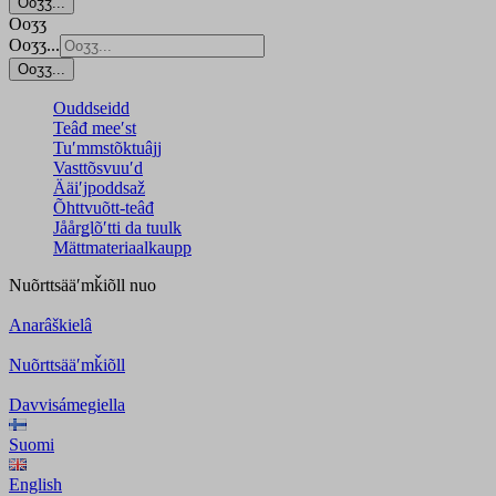
Ooʒʒ...
Ooʒʒ
Ooʒʒ...
Ooʒʒ...
Ouddseidd
Teâđ meeʹst
Tuʹmmstõktuâjj
Vasttõsvuuʹd
Ääiʹjpoddsaž
Õhttvuõtt-teâđ
Jåårǥlõʹtti da tuulk
Mättmateriaalkaupp
Nuõrttsääʹmǩiõll
nuo
Anarâškielâ
Nuõrttsääʹmǩiõll
Davvisámegiella
Suomi
English