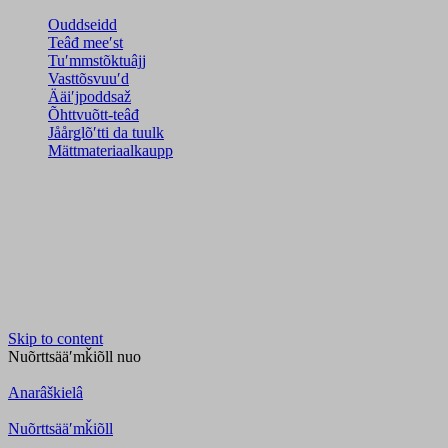
Ouddseidd
Teâđ meeʹst
Tuʹmmstõktuâjj
Vasttõsvuuʹd
Ääiʹjpoddsaž
Õhttvuõtt-teâđ
Jåårǥlõʹtti da tuulk
Mättmateriaalkaupp
Skip to content
Nuõrttsääʹmǩiõll
nuo
Anarâškielâ
Nuõrttsääʹmǩiõll