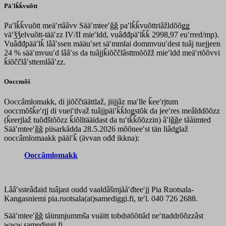
Päʹlǩǩvuõtt
Paʹlǩǩvuõtt meäʹrtââvv Sääʹmteeʹǧǧ paʹlǩǩvuõttriâžldõõǥǥ
väʹǯǯelvuõtt-tääʹzz IV/II mieʹldd, vuâđđpäʹlǩǩ 2998,97 euʹrred/mp).
Vuâđđpääʹlǩ lââʹssen määuʹset säʹmmlai dommvuuʹdest tuâj tuejjeen
24 % sääʹmvuuʹd lââʹss da tuâjjǩiõččlâsttmõõžž mieʹldd meäʹrtõõvvi
ǩiõččlâʹsttemlââʹzz.
Ooccmõš
Ooccâmlomakk, di jiõččtäättlaž, jiijjâz maʹlle ǩeeʹrjtum
ooccmõšǩeʹrjj di vueiʹtlvaž tuâjjpäiʹǩǩloǥstõk da jeeʹres meâlddõõzz
(ǩeerjlaž tuõđštõõzz ǩiõlltääidast da tuʹtǩǩõõzzin) âʹlǧǧe tååimted
Sääʹmteeʹǧǧ piisarkådda 28.5.2026 mõõneeʹst tän liâdǥlaž
ooccâmlomaakk pääiʹǩ (ävvan ođđ ikkna):
Ooccâmlomakk
Lââʹssteâđaid tuâjast oudd vaaldâšmjååʹđteeʹjj Pia Ruotsala-
Kangasniemi pia.ruotsala(at)samediggi.fi, teʹl. 040 726 2688.
Sääʹmteeʹǧǧ tåimmjummša vuäitt tobdstõõttâd neʹttaddrõõzzâst
www.samediggi.fi