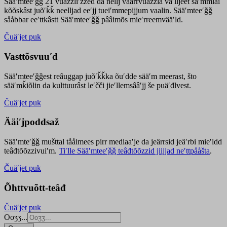
Sääʹmteeʹǧǧ 21 vuäzzliʹžžed da nellj väärrvuäzzla vaʹlljeet säʹmmlai
kõõskâst juõʹǩǩ neelljad eeʹjj tueiʹmmepijjum vaalin. Sääʹmteeʹǧǧ
sååbbar eeʹttkâstt Sääʹmteeʹǧǧ pââimõs mieʹrreemvääʹld.
Čuäʹjet puk
Vasttõsvuuʹd
Sääʹmteeʹǧǧest
reâuggap
juõʹǩǩka
õuʹdde
sääʹm meer
ast
, što
sääʹmǩiõlin da kulttuurâst leʹčči jieʹllemsââʹjj še puäʹđlvest.
Čuäʹjet puk
Ääiʹjpoddsaž
Sääʹmteʹǧǧ mušttal tååimees pirr mediaaʹje da jeärrsid jeäʹrbi mieʹldd
teâđtõõzzivuiʹm.
Tiʹlle Sääʹmteeʹǧǧ teâđtõõzzid jiijjad neʹttpååšta
.
Čuäʹjet puk
Õhttvuõtt-teâđ
Čuäʹjet puk
Ooʒʒ...