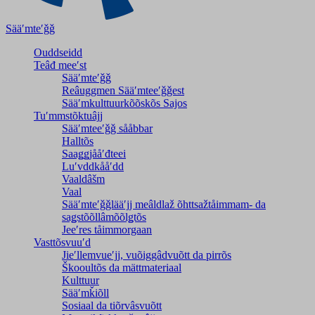
Sääʹmteʹǧǧ
Ouddseidd
Teâđ meeʹst
Sääʹmteʹǧǧ
Reâuggmen Sääʹmteeʹǧǧest
Sääʹmkulttuurkõõskõs Sajos
Tuʹmmstõktuâjj
Sääʹmteeʹǧǧ sååbbar
Halltõs
Saaǥǥjååʹđteei
Luʹvddkååʹdd
Vaaldâšm
Vaal
Sääʹmteʹǧǧlääʹjj meâldlaž õhttsažtåimmam- da
saǥstõõllâmõõlǥtõs
Jeeʹres tåimmorgaan
Vasttõsvuuʹd
Jieʹllemvueʹjj, vuõiggâdvuõtt da pirrõs
Škooultõs da mättmateriaal
Kulttuur
Sääʹmǩiõll
Sosiaal da tiõrvâsvuõtt