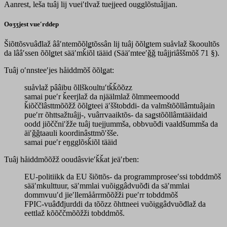
Aanrest, leša tuâj lij vueiʹtlvaž tuejjeed ougglõstuâjjan.
Ooʒʒjest vueʹrddep
Šiõttõsvuâđlaž ââʹntemõõlǥtõssân lij tuâj õõlǥtem suåvlaž škooultõs
da lââʹssen õõlǥtet sääʹmǩiõl tääid (Sääʹmteeʹǧǧ tuâjjriâššmõš 71 §).
Tuâj oʹnnsteeʹjes håiddmõš õõlǥat:
suåvlaž pââibu õllškoultuʹtǩǩõõzz
samai pueʹr ǩeerjlaž da njäälmlaž õlmmeemoodd
ǩiõččlâsttmõõžž õõlǥteei äʹšštobddi- da valmštõõllâmtuâjain
pueʹrr õhttsažtuâjj-, vuârrvaaiktõs- da saǥstõõllâmtääidaid
oodd jiõččniʹžže tuâj tuejjummša, obbvuõđi vaaldšummša da
äiʹǧǧtaauli koordinâsttmõʹšše.
samai pueʹr eŋgglõsǩiõl tääid
Tuâj håiddmõõžž ooudâsvieʹǩǩat jeäʹrben:
EU-politiikk da EU šiõttõs- da programmproseeʹssi tobddmõš
sääʹmkulttuur, säʹmmlai vuõiggâdvuõđi da säʹmmlai
dommvuuʹd jieʹllemåårrmõõžži pueʹrr tobddmõš
FPIC-vuâđđjurddi da tõõzz õhttneei vuõiggâdvuõđlaž da
eettlaž kõõččmõõžži tobddmõš.