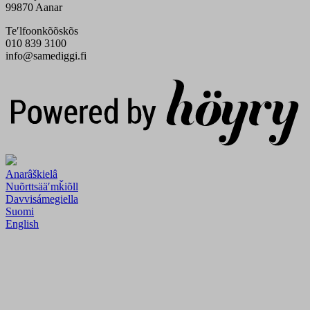
99870 Aanar
Teʹlfoonkõõskõs
010 839 3100
info@samediggi.fi
Digi- ja mainostoimisto Höyry Rovaniemi ja Oulu
Anarâškielâ
Nuõrttsääʹmǩiõll
Davvisámegiella
Suomi
English