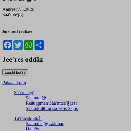
Aanrest 7.5.2026
Sääʹmteʹǧǧ
Jueʹjj seeid ooudårra
Facebook
Twitter
WhatsApp
Share
Jeeʹres ođđâz
Palaa alkuun
Sääʹmteʹǧǧ
Sääʹmteʹǧǧ
Reâuggmen Sääʹmteeʹǧǧest
Sääʹmkulttuurkõõskõs Sajos
Tuʹmmstõktuâjj
Sääʹmteeʹǧǧ sååbbar
Halltõs