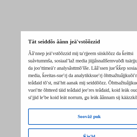
Tät seiddõs âânn jeäʹvstõõzzid
Ââʹnnep jeäʹvstõõzzid mij taʹrjjeem siiskõõzz da ǩeittsi
suåvtummša, sosiaalʼlaž media jiijjâsnallšemvuõđi tuärj
da jooʹttimeäʹr analysâsttmõʹšše. Lââʹssen jueʹǩǩep sosia
media, ǩeeitas-sueʹrj da analytikksueʹrj õhttsažtuâjjkuõiʹ
teâđaid tõʹst, mäʹhtt aanak mij seiddõõzz. Õhttsažtuâjjku
vueiʹtte õhtteed täid teâđaid jeeʹres teâđaid, koid leäk o
siʹjjid leʹbe koid leät norrum, ǥu leäk âânnam sij kääzzk
Soovâž puk
Ǩieʹld