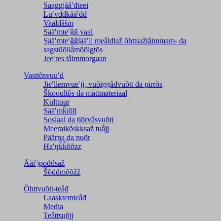
Saaǥǥjååʹđteei
Luʹvddkååʹdd
Vaaldâšm
Sääʹmteʹǧǧ vaal
Sääʹmteʹǧǧlääʹjj meâldlaž õhttsažtåimmam- da
saǥstõõllâmõõlǥtõs
Jeeʹres tåimmorgaan
Vasttõsvuuʹd
Jieʹllemvueʹjj, vuõiggâdvuõtt da pirrõs
Škooultõs da mättmateriaal
Kulttuur
Sääʹmǩiõll
Sosiaal da tiõrvâsvuõtt
Meeraikõskksaž tuâjj
Päärna da nuõr
Haʹŋǩǩõõzz
Ääiʹjpoddsaž
Šõddmõõžž
Õhttvuõtt-teâđ
Laasktemteâđ
Media
Teâttsuõjj