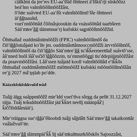
ciâlklmi da jeeʹres EU-aaʹššid õhttneei äʹššǩiiʹrji siiskõõzz
beäʹlnn valmštõõllmõõžžâst,
õʹhtte suåvted EU-aaʹšši valmštõõllmõʹšše õhttneei
äiʹǧǧtaaulid,
vueiʹnnlõõttâd čõõnâsjooukin da vuässõõttâd taarbšeen
Sääʹmteeʹǧǧ tåimmsueʹrj kuõskki saǥstõõllmõõžžid.
Õhttsallaž ouddmiâsttmõõžži (FPIC) valmštõõllmõš da
čiõʹlǧǧõstuâjaid koʹlle jm. ouddmiâsttâmooccmõõžži ärvvtõõllmõš,
valmštõõllmõš da čiõʹlǧǧõs Sääʹmteeʹǧǧ tuʹtǩǩeemeettlaž suåvtõʹsse,
ââʹnned huõl lââʹssčiõʹlǧǧõõzzin, tuʹmmstõõǥǥi tiuʹddepiijjmõõžžâst
da praavmõõžžâst. Lââʹssen tuâjaid kooll valmštõõllâd eʹtǩǩõs
õhttsallaž ouddmiâsttmõõžž miõttmõõžž kuõskki mõõntõõllmõššân
eeʹjj 2027 mâʹŋŋlab poʹdde.
Kääzzkõskõskkvuõđ teâđ
Tuâjj älgg suåppmõõžž mieʹldd vueiʹtlva sõrgg da peštt 31.12.2027
räjja. Tuâj teâuddmõõžžâst jääʹǩǩtet neellj määnpââʹj
ǩiččlõddâmääiʹj.
Mieʹrräiggsa sueʹrǧǧäʹšštoobdi tuâjj sâjjdâtt Sääʹmteeʹǧǧ takaikonttâr
vuâlažvuõʹtte.
Sääʹmteeʹǧǧ tåimmpäiʹǩǩ lij sääʹmkulttuurkõõskõs Sajoozzâst,