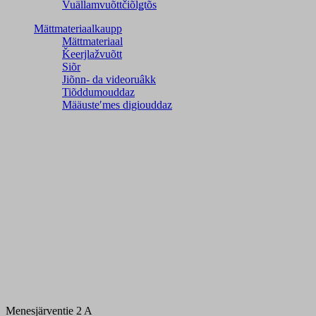
Vuällamvuõttčiõlǥtõs
Mättmateriaalkaupp
Mättmateriaal
Ǩeerjlažvuõtt
Siõr
Jiõnn- da videoruâkk
Tiõddumouddaz
Määusteʹmes digiouddaz
Menesjärventie 2 A