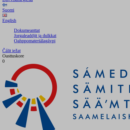
Suomi
English
Dokumeanttat
Jorgaleaddjit ja dulkkat
Oahppomateriálagávpi
Čálit iežat
Oasttuskore
0