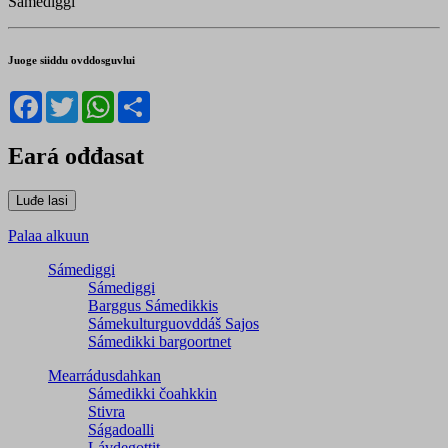
Sámediggi
Juoge siiddu ovddosguvlui
Facebook
Twitter
WhatsApp
Share
Eará ođđasat
Palaa alkuun
Sámediggi
Sámediggi
Barggus Sámedikkis
Sámekulturguovddáš Sajos
Sámedikki bargoortnet
Mearrádusdahkan
Sámedikki čoahkkin
Stivra
Ságadoalli
Lávdegottit