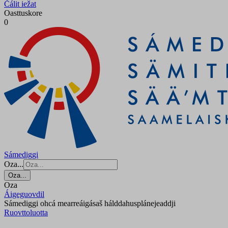
Čálit iežat
Oasttuskore
0
Sámediggi
Oza...
Oza...
Oza
Áigeguovdil
Sámediggi ohcá mearreáigásaš hálddahusplánejeaddji
Ruovttoluotta