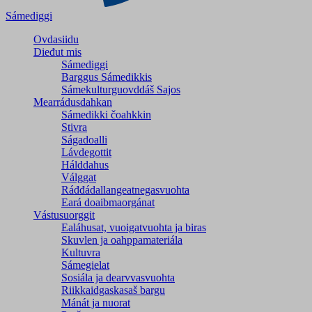
Sámediggi
Ovdasiidu
Dieđut mis
Sámediggi
Barggus Sámedikkis
Sámekulturguovddáš Sajos
Mearrádusdahkan
Sámedikki čoahkkin
Stivra
Ságadoalli
Lávdegottit
Hálddahus
Válggat
Ráđđádallangeatnegas­vuohta
Eará doaibmaorgánat
Vástusuorggit
Ealáhusat, vuoigatvuohta ja biras
Skuvlen ja oahppamateriála
Kultuvra
Sámegielat
Sosiála ja dearvvasvuohta
Riikkaidgaskasaš bargu
Mánát ja nuorat