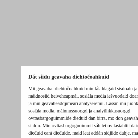
Dát siidu geavaha diehtočoahkuid
Mii geavahat diehtočoahkuid min fálaldagaid sisdoalu ja
máidnosiid heiveheapmái, sosiála media iešvuođaid doar
ja min geavaheaddjimeari analyseremii. Lassin mii juohk
sosiála media, máinnussuorggi ja analytihkkasuorggi
ovttasbargoguimmiide dieđuid dan birra, mo don geavah
siiddu. Min ovttasbargoguoimmit sáhttet ovttastahttit dai
dieđuid eará dieđuide, maid leat addán sidjiide dahje, mat