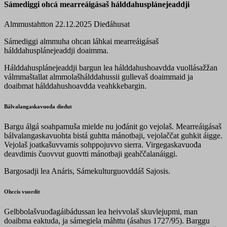
Sámediggi ohcá mearreáigásaš hálddahusplánejeaddji
Almmustahtton 22.12.2025
Dieđáhusat
Sámediggi almmuha ohcan láhkai mearreáigásaš
hálddahusplánejeaddji doaimma.
Hálddahusplánejeaddji bargun lea hálddahushoavdda vuollásažžan
válmmaštallat almmolašhálddahussii gullevaš doaimmaid ja
doaibmat hálddahushoavdda veahkkebargin.
Bálvalangaskavuođa dieđut
Bargu álgá soahpamuša mielde nu jođánit go vejolaš. Mearreáigásaš
bálvalangaskavuohta bistá guhtta mánotbaji, vejolaččat guhkit áigge.
Vejolaš joatkašuvvamis sohppojuvvo sierra. Virgegaskavuođa
deavdimis čuovvut guovtti mánotbaji geahččalanáiggi.
Bargosadji lea Anáris, Sámekulturguovddáš Sajosis.
Ohccis vuordit
Gelbbolašvuođagáibádussan lea heivvolaš skuvlejupmi, man
doaibma eaktuda, ja sámegiela máhttu (ásahus 1727/95). Barggu