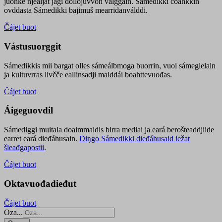
juohke njealját jagi dollojuvvon válggain. Sámedikki čoahkkin
ovddasta Sámedikki bajimuš mearridanválddi.
Čájet buot
Vástusuorggit
Sámedikkis mii bargat olles sámeálbmoga buorrin, vuoi sámegielain
ja kultuvrras livčče eallinsadji maiddái boahttevuođas.
Čájet buot
Áigeguovdil
Sámediggi muitala doaimmaidis birra mediai ja eará berošteaddjiide
earret eará dieđáhusain.
Diŋgo Sámedikki dieđáhusaid iežat
šleađgapostii
.
Čájet buot
Oktavuođadieđut
Čájet buot
Oza...