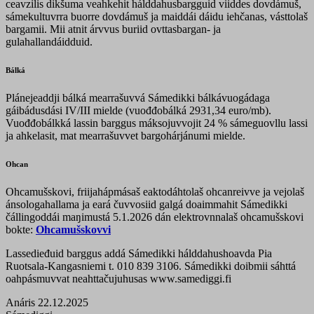
ceavzilis dikšuma veahkehit hálddahusbargguid viiddes dovdámuš,
sámekultuvrra buorre dovdámuš ja maiddái dáidu iehčanas, vásttolaš
bargamii. Mii atnit árvvus buriid ovttasbargan- ja
gulahallandáidduid.
Bálká
Plánejeaddji bálká mearrašuvvá Sámedikki bálkávuogádaga
gáibádusdási IV/III mielde (vuođđobálká 2931,34 euro/mb).
Vuođđobálkká lassin barggus máksojuvvojit 24 % sámeguovllu lassi
ja ahkelasit, mat mearrašuvvet bargohárjánumi mielde.
Ohcan
Ohcamušskovi, friijahápmásaš eaktodáhtolaš ohcanreivve ja vejolaš
ánsologahallama ja eará čuvvosiid galgá doaimmahit Sámedikki
čállingoddái maŋimustá 5.1.2026 dán elektrovnnalaš ohcamušskovi
bokte:
Ohcamušskovvi
Lassedieđuid barggus addá Sámedikki hálddahushoavda Pia
Ruotsala-Kangasniemi t. 010 839 3106. Sámedikki doibmii sáhttá
oahpásmuvvat neahttačujuhusas www.samediggi.fi
Anáris 22.12.2025