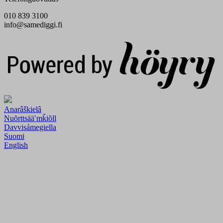
010 839 3100
info@samediggi.fi
Digi- ja mainostoimisto Höyry Rovaniemi ja Oulu
Anarâškielâ
Nuõrttsääʹmǩiõll
Davvisámegiella
Suomi
English