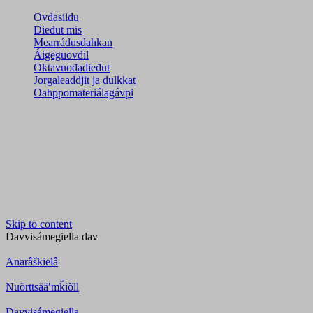
Ovdasiidu
Dieđut mis
Mearrádusdahkan
Áigeguovdil
Oktavuođadieđut
Jorgaleaddjit ja dulkkat
Oahppomateriálagávpi
Skip to content
Davvisámegiella
dav
Anarâškielâ
Nuõrttsääʹmǩiõll
Davvisámegiella