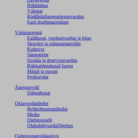
Hálddahus
Válggat
Ráđđádallangeatnegas­vuohta
Eará doaibmaorgánat
Vástusuorggit
Ealáhusat, vuoigatvuohta ja biras
Skuvlen ja oahppamateriála
Kultuvra
Sámegielat
Sosiála ja dearvvasvuohta
Riikkaidgaskasaš bargu
Mánát ja nuorat
Prošeavttat
Áigeguovdil
Dáhpáhusat
Oktavuođadieđut
Rehketbearrandieđut
Media
Diehtosuodji
Olahahttivuođačilgehus
Oahppomateriálagávpi