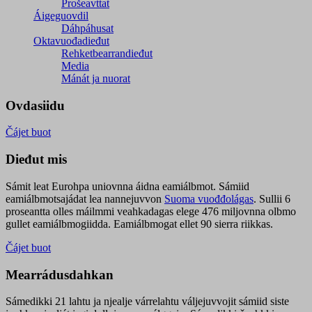
Prošeavttat
Áigeguovdil
Dáhpáhusat
Oktavuođadieđut
Rehketbearrandieđut
Media
Mánát ja nuorat
Ovdasiidu
Čájet buot
Dieđut mis
Sámit leat Eurohpa uniovnna áidna eamiálbmot. Sámiid
eamiálbmotsajádat lea nannejuvvon
Suoma vuođđolágas
. Sullii 6
proseantta olles máilmmi veahkadagas elege 476 miljovnna olbmo
gullet eamiálbmogiidda. Eamiálbmogat ellet 90 sierra riikkas.
Čájet buot
Mearrádusdahkan
Sámedikki 21 lahtu ja njealje várrelahtu váljejuvvojit sámiid siste