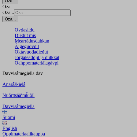
Oza...
Oza
Oza...
Oza...
Ovdasiidu
Dieđut mis
Mearrádusdahkan
Áigeguovdil
Oktavuođadieđut
Jorgaleaddjit ja dulkkat
Oahppomateriálagávpi
Davvisámegiella
dav
Anarâškielâ
Nuõrttsääʹmǩiõll
Davvisámegiella
Suomi
English
Oppimateriaalikauppa