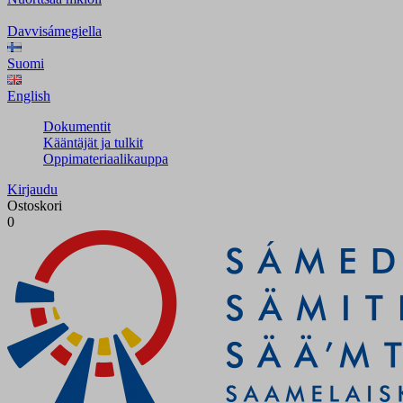
Davvisámegiella
Suomi
English
Dokumentit
Kääntäjät ja tulkit
Oppimateriaalikauppa
Kirjaudu
Ostoskori
0