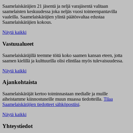
Saamelaiskäräjien 21 jäsentä ja neljä varajäsentä valitaan
saamelaisten keskuudessa joka neljäs vuosi toimeenpantavilla
vaaleilla. Saamelaiskäräjien ylintä päätösvaltaa edustaa
Saamelaiskäräjien kokous.
Näytä kaikki
Vastuualueet
Saamelaiskäräjillä t
eemme töitä koko saamen kansan eteen, jotta
saamen kielillä ja kulttuurilla olisi elintilaa myös tulevaisuudessa.
Näytä kaikki
Ajankohtaista
Saamelaiskäräjät kertoo toiminnastaan medialle ja muille
aiheistamme kiinnostuneille muun muassa tiedotteilla.
Tilaa
Saamelaiskäräjien tiedotteet sähköpostiisi
.
Näytä kaikki
Yhteystiedot