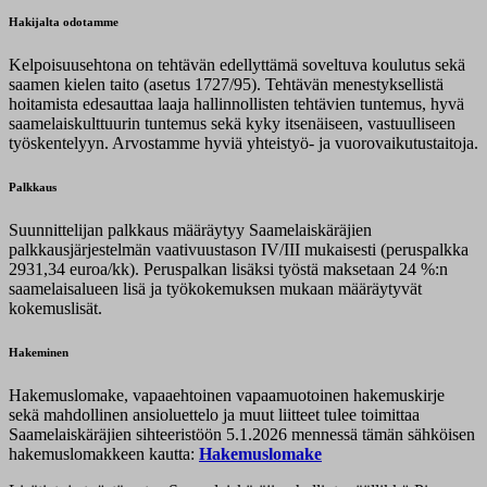
Hakijalta odotamme
Kelpoisuusehtona on tehtävän edellyttämä soveltuva koulutus sekä
saamen kielen taito (asetus 1727/95). Tehtävän menestyksellistä
hoitamista edesauttaa laaja hallinnollisten tehtävien tuntemus, hyvä
saamelaiskulttuurin tuntemus sekä kyky itsenäiseen, vastuulliseen
työskentelyyn. Arvostamme hyviä yhteistyö- ja vuorovaikutustaitoja.
Palkkaus
Suunnittelijan palkkaus määräytyy Saamelaiskäräjien
palkkausjärjestelmän vaativuustason IV/III mukaisesti (peruspalkka
2931,34 euroa/kk). Peruspalkan lisäksi työstä maksetaan 24 %:n
saamelaisalueen lisä ja työkokemuksen mukaan määräytyvät
kokemuslisät.
Hakeminen
Hakemuslomake, vapaaehtoinen vapaamuotoinen hakemuskirje
sekä mahdollinen ansioluettelo ja muut liitteet tulee toimittaa
Saamelaiskäräjien sihteeristöön 5.1.2026 mennessä tämän sähköisen
hakemuslomakkeen kautta:
Hakemuslomake