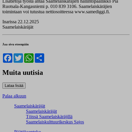
Lisätietoja työstä antaa Saamelaiskäräjien hallintopäällikkö Pia
Ruotsala-Kangasniemi p. 010 839 3106. Saamelaiskäräjien
toimintaan voi tutustua nettiosoitteessa www.samediggi.fi.
Inarissa 22.12.2025
Saamelaiskäräjät
Jaa sivu eteenpäin
Facebook
Twitter
WhatsApp
Share
Muita uutisia
Palaa alkuun
Saamelaiskäräjät
Saamelaiskäräjät
Töissä Saamelaiskäräjillä
Saamelaiskulttuuri­keskus Sajos
Päätöksenteko