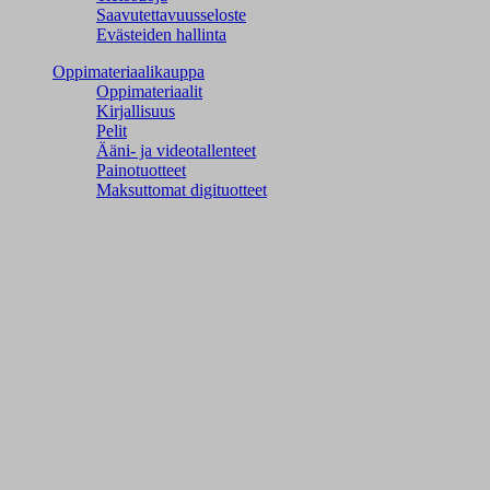
Saavutettavuusseloste
Evästeiden hallinta
Oppimateriaalikauppa
Oppimateriaalit
Kirjallisuus
Pelit
Ääni- ja videotallenteet
Painotuotteet
Maksuttomat digituotteet