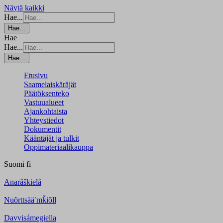
Näytä kaikki
Hae...
Hae...
Hae
Hae...
Hae...
Etusivu
Saamelaiskäräjät
Päätöksenteko
Vastuualueet
Ajankohtaista
Yhteystiedot
Dokumentit
Kääntäjät ja tulkit
Oppimateriaalikauppa
Suomi
fi
Anarâškielâ
Nuõrttsääʹmǩiõll
Davvisámegiella