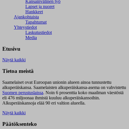
Kansainvälinen työ
Lapset ja nuoret
Hankkeet
Ajankohtaista
Tapahtumat
Yhteystiedot
Laskutustiedot
Media
Etusivu
Näytä kaikki
Tietoa meistä
Saamelaiset ovat Euroopan unionin alueen ainoa tunnustettu
alkuperäiskansa. Saamelaisten alkuperäiskansa-asema on vahvistettu
Suomen perustuslaissa
.
Noin 6 prosenttia koko maailman väestöstä
eli 476 miljoonaa ihmistä kuuluu alkuperäiskansoihin.
Alkuperäiskansoja elää 90 eri valtion alueella.
Näytä kaikki
Päätöksenteko