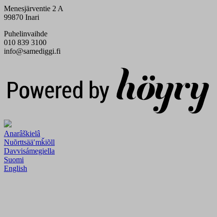
Menesjärventie 2 A
99870 Inari
Puhelinvaihde
010 839 3100
info@samediggi.fi
Digi- ja mainostoimisto Höyry Rovaniemi ja Oulu
Anarâškielâ
Nuõrttsääʹmǩiõll
Davvisámegiella
Suomi
English