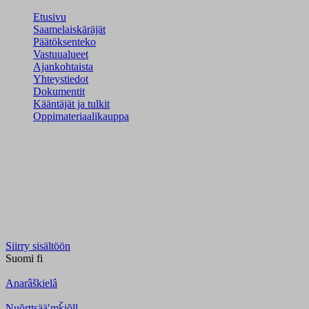
Etusivu
Saamelaiskäräjät
Päätöksenteko
Vastuualueet
Ajankohtaista
Yhteystiedot
Dokumentit
Kääntäjät ja tulkit
Oppimateriaalikauppa
Siirry sisältöön
Suomi
fi
Anarâškielâ
Nuõrttsääʹmǩiõll