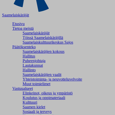
Saamelaiskäräjät
Etusivu
Tietoa meistä
Saamelaiskäräjät
Töissä Saamelaiskäräjillä
Saamelaiskulttuuri­keskus Sajos
Päätöksenteko
Saamelaiskäräjien kokous
Hallitus
Puheenjohtaja
Lautakunnat
Hallinto
Saamelaiskäräjien vaalit
Yhteistoiminta- ja neuvotteluvelvoite
Muut toimielimet
Vastuualueet
Elinkeinot, oikeus ja ympäristö
Koulutus ja oppimateriaali
Kulttuuri
Saamen kielet
Sosiaali ja terveys