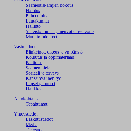
Saamelaiskäräjien kokous
Hallitus
Puheenjohtaja
Lautakunnat
Hallinto
Yhteistoiminta- ja neuvotteluvelvoite
Muut toimielimet
Vastuualueet
Elinkeinot, oikeus ja ympäristö
Koulutus ja oppimateriaali
Kulttuuri
Saamen kielet
Sosiaali ja terveys
Kansainvälinen työ
Lapset ja nuoret
Hankkeet
Ajankohtaista
Tapahtumat
Yhteystiedot
Laskutustiedot
Media
Tietosuoja