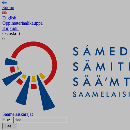
Suomi
English
Oppimateriaalikauppa
Kirjaudu
Ostoskori
0
Saamelaiskäräjät
Hae...
Hae...