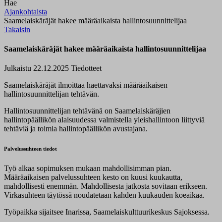
Hae
Ajankohtaista
Saamelaiskäräjät hakee määräaikaista hallintosuunnittelijaa
Takaisin
Saamelaiskäräjät hakee määräaikaista hallintosuunnittelijaa
Julkaistu 22.12.2025
Tiedotteet
Saamelaiskäräjät ilmoittaa haettavaksi määräaikaisen
hallintosuunnittelijan tehtävän.
Hallintosuunnittelijan tehtävänä on Saamelaiskäräjien
hallintopäällikön alaisuudessa valmistella yleishallintoon liittyviä
tehtäviä ja toimia hallintopäällikön avustajana.
Palvelussuhteen tiedot
Työ alkaa sopimuksen mukaan mahdollisimman pian.
Määräaikaisen palvelussuhteen kesto on kuusi kuukautta,
mahdollisesti enemmän. Mahdollisesta jatkosta sovitaan erikseen.
Virkasuhteen täytössä noudatetaan kahden kuukauden koeaikaa.
Työpaikka sijaitsee Inarissa, Saamelaiskulttuurikeskus Sajoksessa.