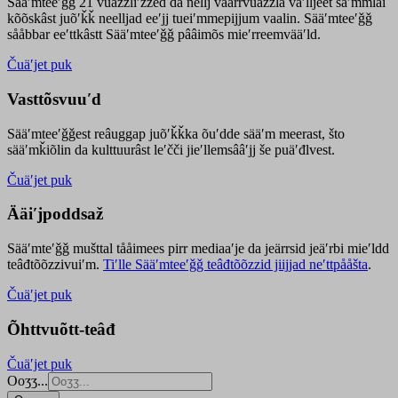
Sääʹmteeʹǧǧ 21 vuäzzliʹžžed da nellj väärrvuäzzla vaʹlljeet säʹmmlai
kõõskâst juõʹǩǩ neelljad eeʹjj tueiʹmmepijjum vaalin. Sääʹmteeʹǧǧ
sååbbar eeʹttkâstt Sääʹmteeʹǧǧ pââimõs mieʹrreemvääʹld.
Čuäʹjet puk
Vasttõsvuuʹd
Sääʹmteeʹǧǧest
reâuggap
juõʹǩǩka
õuʹdde
sääʹm meer
ast
, što
sääʹmǩiõlin da kulttuurâst leʹčči jieʹllemsââʹjj še puäʹđlvest.
Čuäʹjet puk
Ääiʹjpoddsaž
Sääʹmteʹǧǧ mušttal tååimees pirr mediaaʹje da jeärrsid jeäʹrbi mieʹldd
teâđtõõzzivuiʹm.
Tiʹlle Sääʹmteeʹǧǧ teâđtõõzzid jiijjad neʹttpååšta
.
Čuäʹjet puk
Õhttvuõtt-teâđ
Čuäʹjet puk
Ooʒʒ...