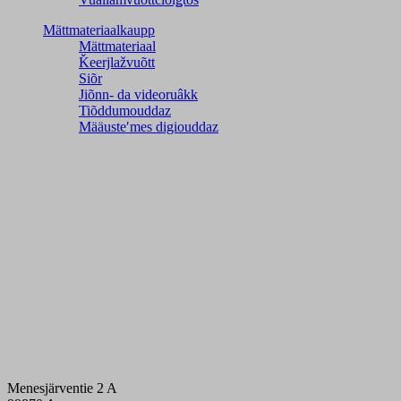
Mättmateriaalkaupp
Mättmateriaal
Ǩeerjlažvuõtt
Siõr
Jiõnn- da videoruâkk
Tiõddumouddaz
Määusteʹmes digiouddaz
Menesjärventie 2 A