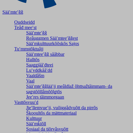
Sääʹmteʹǧǧ
Ouddseidd
Teâđ meeʹst
Sääʹmteʹǧǧ
Reâuggmen Sääʹmteeʹǧǧest
Sääʹmkulttuurkõõskõs Sajos
Tuʹmmstõktuâjj
Sääʹmteeʹǧǧ sååbbar
Halltõs
Saaǥǥjååʹđteei
Luʹvddkååʹdd
Vaaldâšm
Vaal
Sääʹmteʹǧǧlääʹjj meâldlaž õhttsažtåimmam- da
saǥstõõllâmõõlǥtõs
Jeeʹres tåimmorgaan
Vasttõsvuuʹd
Jieʹllemvueʹjj, vuõiggâdvuõtt da pirrõs
Škooultõs da mättmateriaal
Kulttuur
Sääʹmǩiõll
Sosiaal da tiõrvâsvuõtt