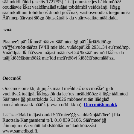
sääʹmǩiõlltäidd (asetõs 1727/95). Tuâj oʹnnsteeʹjes håiddmõõžž
ooudâsvieʹǩǩat vaaldšmallaš tuâjai tobddmõš veiddsânji, šiõǥǥ
sääʹmkulttuur tobddmõš di odd jiõččnaž, vasttõsvuõđlaž tuejjummša.
Ââʹnnep äärvast šiõǥǥ õhttsažtuâjj- da vuârrvaaiktemtääidaid.
Päʹlǩǩ
Plaaneeʹj päʹlǩǩ meäʹrtââvv Sääʹmteeʹǧǧ päʹlǩǩriâžldõõǥǥ
väʹǯǯelvuõtt-tääʹzz IV/III mieʹldd, vuâđđpäʹlǩǩ 2931,34 euʹrred/mp.
Vuâđđpääʹlǩ lââʹssen tuâjast määuʹset 24 % sääʹmvuuʹd lââʹss da
tuâjjǩiõččlâsttmõõžž mieʹldd meäʹrtõõvi ǩiõččlâʹsttemlââʹzz.
Ooccmõš
Ooccmõšlomakk, di jiijjâs maall meâldlaž ooccmõšǩeʹrjj di
vueiʹtlvaž tuâjjpäiʹǩǩloǥstõk da jeeʹres meâlddõõzz âʹlǧǧe tååimted
Sääʹmteeʹǧǧ piisarkådda 5.1.2026 mõõneeʹst tän liâdǥlaž
ooccâmlomaakk pääiʹǩ (ävvan ođđ ikkna).
Ooccmõšlomakk
Lââʹssteâđaid tuâjast oudd Sääʹmteeʹǧǧ vaaldâšmjååʹđteeʹjj Pia
Ruotsala-Kangasniemi teʹl. 010 839 3106. Sääʹmteeʹǧǧ
tåimmjummša vuäitt tobdstõõttâd neʹttaddrõõzzâst
www.samediggi.fi.