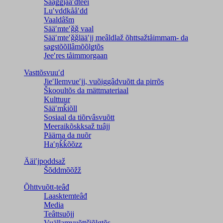
Saaǥǥjååʹđteei
Luʹvddkååʹdd
Vaaldâšm
Sääʹmteʹǧǧ vaal
Sääʹmteʹǧǧlääʹjj meâldlaž õhttsažtåimmam- da
saǥstõõllâmõõlǥtõs
Jeeʹres tåimmorgaan
Vasttõsvuuʹd
Jieʹllemvueʹjj, vuõiggâdvuõtt da pirrõs
Škooultõs da mättmateriaal
Kulttuur
Sääʹmǩiõll
Sosiaal da tiõrvâsvuõtt
Meeraikõskksaž tuâjj
Päärna da nuõr
Haʹŋǩǩõõzz
Ääiʹjpoddsaž
Šõddmõõžž
Õhttvuõtt-teâđ
Laasktemteâđ
Media
Teâttsuõjj
Vuällamvuõttčiõlǥtõs