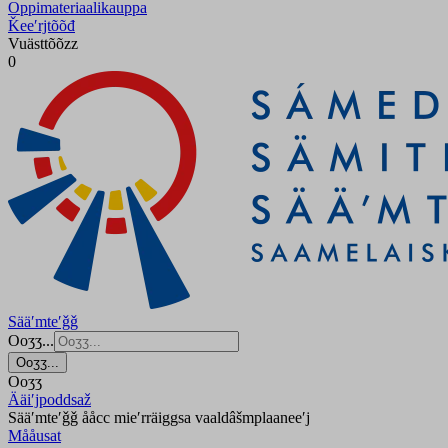
Oppimateriaalikauppa
Ǩeeʹrjtõõđ
Vuästtõõzz
0
Sääʹmteʹǧǧ
Ooʒʒ...
Ooʒʒ...
Ooʒʒ
Ääiʹjpoddsaž
Sääʹmteʹǧǧ ååcc mieʹrräiggsa vaaldâšmplaaneeʹj
Mååusat