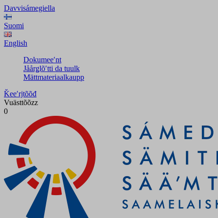
Davvisámegiella
Suomi
English
Dokumeeʹnt
Jåårǥlõʹtti da tuulk
Mättmateriaalkaupp
Ǩeeʹrjtõõđ
Vuästtõõzz
0