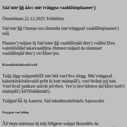
Sääʹmteʹǧǧ ååcc mieʹrräiggsa vaaldâšmplaaneeʹj
Õlmstõttum 22.12.2025
Teâđtõõzz
Sääʹmteʹǧǧ iʹlmmat ooccâmnalla mieʹrräiggsaž vaaldâšmplaaneeʹj
tuâj.
Plaaneeʹj tuâjjan lij Sääʹmteeʹǧǧ vaaldâšmjååʹđteeʹj vuâllsiʹžžen
valmštõõllâd takaivaaldšma õhttneei tuâjaid da tåimmad
vaaldâšmjååʹđteeʹj vieʹǩǩteeʹjen.
Kääzzkõskõskkvuõđ teâđ
Tuâjj älgg suåppmõõžž mieʹldd vueiʹtlva sõrgg. Mieʹrräiggsaž
kääzzkõskõskkvuõđ peštt lij kutt määnpââʹj, vueiʹtlvânji jeäʹnab.
Vueiʹtlvaž juätkast suåvât jeäʹrben. Veeʹrj tieuʹddmest jääʹǩǩtet kuõiʹt
määnpââʹj ǩiččlõddâmääiʹj.
Tuâjjpäiʹǩǩ lij Aanrest, Sääʹmkulttuurkõõskõs Sajoozzâst.
Ooʒʒjest vueʹrddep
Ââʹntem-mäinnan lij tuâj õõlǥtem suåppi škooultõs da