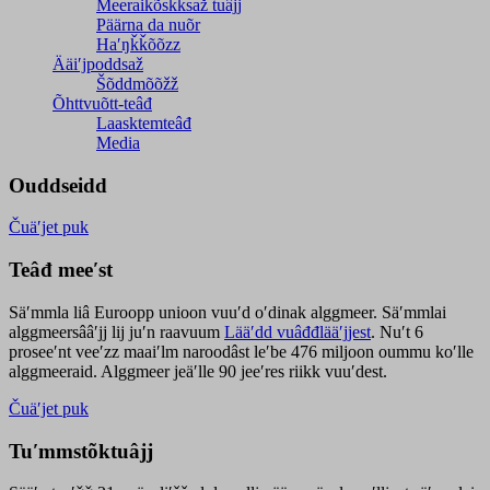
Meeraikõskksaž tuâjj
Päärna da nuõr
Haʹŋǩǩõõzz
Ääiʹjpoddsaž
Šõddmõõžž
Õhttvuõtt-teâđ
Laasktemteâđ
Media
Ouddseidd
Čuäʹjet puk
Teâđ meeʹst
Säʹmmla liâ Euroopp unioon vuuʹd oʹdinak alggmeer. Säʹmmlai
alggmeersââʹjj lij juʹn raavuum
Lääʹdd vuâđđlääʹjjest
. Nuʹt 6
proseeʹnt veeʹzz maaiʹlm naroodâst leʹbe 476 miljoon oummu koʹlle
alggmeeraid. Alggmeer jeäʹlle 90 jeeʹres riikk vuuʹdest.
Čuäʹjet puk
Tuʹmmstõktuâjj