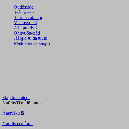
Ouddseidd
Teâđ meeʹst
Tuʹmmstõktuâjj
Vasttõsvuuʹd
Ääiʹjpoddsaž
Õhttvuõtt-teâđ
Jåårǥlõʹtti da tuulk
Mättmateriaalkaupp
Skip to content
Nuõrttsääʹmǩiõll
nuo
Anarâškielâ
Nuõrttsääʹmǩiõll