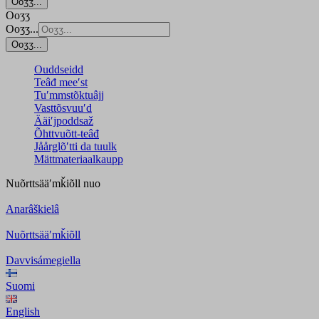
Ooʒʒ...
Ooʒʒ
Ooʒʒ...
Ooʒʒ...
Ouddseidd
Teâđ meeʹst
Tuʹmmstõktuâjj
Vasttõsvuuʹd
Ääiʹjpoddsaž
Õhttvuõtt-teâđ
Jåårǥlõʹtti da tuulk
Mättmateriaalkaupp
Nuõrttsääʹmǩiõll
nuo
Anarâškielâ
Nuõrttsääʹmǩiõll
Davvisámegiella
Suomi
English