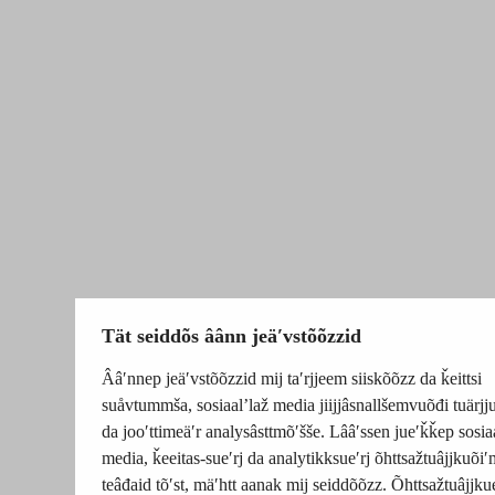
Tät seiddõs âânn jeäʹvstõõzzid
Ââʹnnep jeäʹvstõõzzid mij taʹrjjeem siiskõõzz da ǩeittsi
suåvtummša, sosiaalʼlaž media jiijjâsnallšemvuõđi tuärj
da jooʹttimeäʹr analysâsttmõʹšše. Lââʹssen jueʹǩǩep sosia
media, ǩeeitas-sueʹrj da analytikksueʹrj õhttsažtuâjjkuõiʹ
teâđaid tõʹst, mäʹhtt aanak mij seiddõõzz. Õhttsažtuâjjku