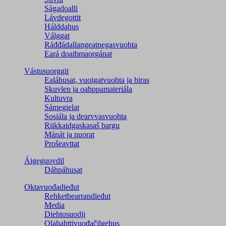
Ságadoalli
Lávdegottit
Hálddahus
Válggat
Ráđđádallangeatnegas­vuohta
Eará doaibmaorgánat
Vástusuorggit
Ealáhusat, vuoigatvuohta ja biras
Skuvlen ja oahppamateriála
Kultuvra
Sámegielat
Sosiála ja dearvvasvuohta
Riikkaidgaskasaš bargu
Mánát ja nuorat
Prošeavttat
Áigeguovdil
Dáhpáhusat
Oktavuođadieđut
Rehketbearrandieđut
Media
Diehtosuodji
Olahahttivuođačilgehus