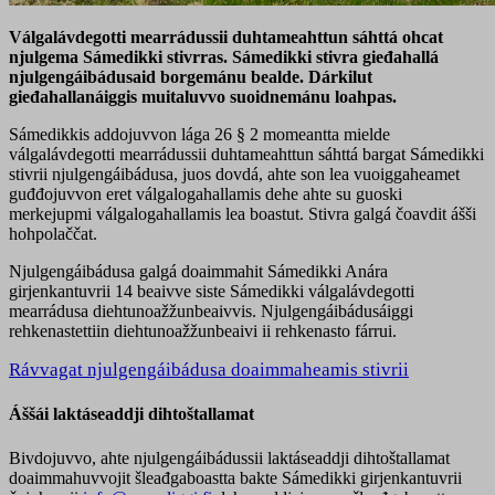
Válgalávdegotti mearrádussii duhtameahttun sáhttá ohcat
njulgema Sámedikki stivrras. Sámedikki stivra gieđahallá
njulgengáibádusaid borgemánu bealde. Dárkilut
gieđahallanáiggis muitaluvvo suoidnemánu loahpas.
Sámedikkis addojuvvon lága 26 § 2 momeantta mielde
válgalávdegotti mearrádussii duhtameahttun sáhttá bargat Sámedikki
stivrii njulgengáibádusa, juos dovdá, ahte son lea vuoiggaheamet
guđđojuvvon eret válgalogahallamis dehe ahte su guoski
merkejupmi válgalogahallamis lea boastut. Stivra galgá čoavdit ášši
hohpolaččat.
Njulgengáibádusa galgá doaimmahit Sámedikki Anára
girjenkantuvrii 14 beaivve siste Sámedikki válgalávdegotti
mearrádusa diehtunoažžunbeaivvis. Njulgengáibádusáiggi
rehkenastettiin diehtunoažžunbeaivi ii rehkenasto fárrui.
Rávvagat njulgengáibádusa doaimmaheamis stivrii
Áššái laktáseaddji dihtoštallamat
Bivdojuvvo, ahte njulgengáibádussii laktáseaddji dihtoštallamat
doaimmahuvvojit šleađgaboastta bakte Sámedikki girjenkantuvrii