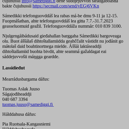
čujuhussii
info@samediggi.fi
dehe suddjejuvvon šleađgaboastta
bakte čujuhussii
https://secmail.com/send/vEGj6VKn
Sámedikki telefonguovddáš lea rabas má-be dmu 9-11 ja 12-15.
Fuopmášathan, ahte telefonguovddáš lea gitta 7.7.-31.7.2023
geasseluomuid geažil. Telefonguovddáža nummár: 010 839 3100.
Njulgengáibádusaid gieđahallan barggaha Sámedikki bargoveaga
olu. Buot áššálaš dihtoštallamiidda geahččalit vástidit nu jođánit go
máŧolaš daid boahtinortnega mielde. Áššái laktáseaddji
dihtoštallamiid buohta bivdit, ahte seammá gažaldagat eai
sáddejuvvošii máŋgga geardde.
Lassidieđut
Mearrádusbargama dáfus:
Tuomas Aslak Juuso
Ságajođiheaddji
040 687 3394
tuomas.juuso@samediggi.fi
Hálddahusa dáfus:
Pia Ruotsala-Kangasniemi