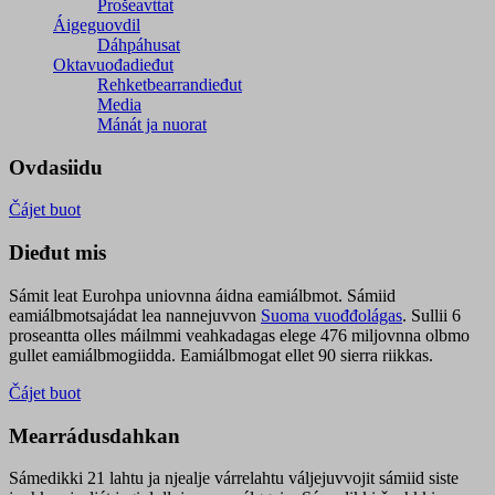
Prošeavttat
Áigeguovdil
Dáhpáhusat
Oktavuođadieđut
Rehketbearrandieđut
Media
Mánát ja nuorat
Ovdasiidu
Čájet buot
Dieđut mis
Sámit leat Eurohpa uniovnna áidna eamiálbmot. Sámiid
eamiálbmotsajádat lea nannejuvvon
Suoma vuođđolágas
. Sullii 6
proseantta olles máilmmi veahkadagas elege 476 miljovnna olbmo
gullet eamiálbmogiidda. Eamiálbmogat ellet 90 sierra riikkas.
Čájet buot
Mearrádusdahkan
Sámedikki 21 lahtu ja njealje várrelahtu váljejuvvojit sámiid siste