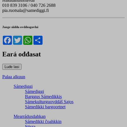
Hálddahushoavda
010 839 3106 / 040 726 2688
pia.ruotsala@samediggi.fi
Juoge siiddu ovddosguvlui
Facebook
Twitter
WhatsApp
Share
Eará ođđasat
Palaa alkuun
Sámediggi
Sámediggi
Barggus Sámedikkis
Sámekulturguovddáš Sajos
Sámedikki bargoortnet
Mearrádusdahkan
Sámedikki čoahkkin
Stivra