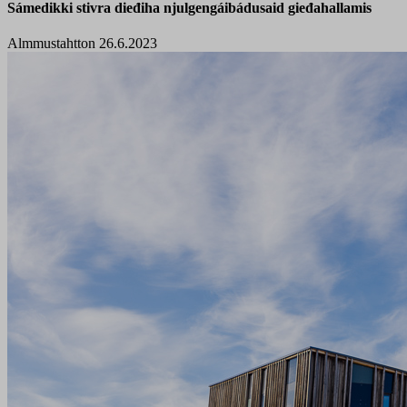
Sámedikki stivra dieđiha njulgengáibádusaid gieđahallamis
Almmustahtton 26.6.2023