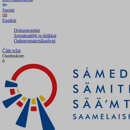
Suomi
English
Dokumeanttat
Jorgaleaddjit ja dulkkat
Oahppomateriálagávpi
Čálit iežat
Oasttuskore
0