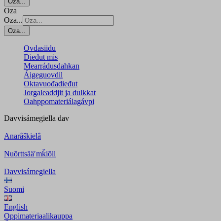
Oza...
Oza
Oza...
Oza...
Ovdasiidu
Dieđut mis
Mearrádusdahkan
Áigeguovdil
Oktavuođadieđut
Jorgaleaddjit ja dulkkat
Oahppomateriálagávpi
Davvisámegiella
dav
Anarâškielâ
Nuõrttsääʹmǩiõll
Davvisámegiella
Suomi
English
Oppimateriaalikauppa