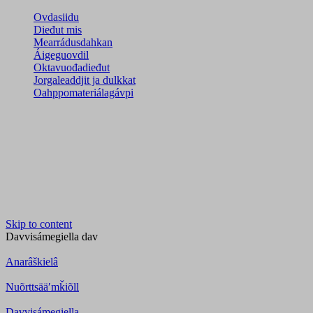
Ovdasiidu
Dieđut mis
Mearrádusdahkan
Áigeguovdil
Oktavuođadieđut
Jorgaleaddjit ja dulkkat
Oahppomateriálagávpi
Skip to content
Davvisámegiella
dav
Anarâškielâ
Nuõrttsääʹmǩiõll
Davvisámegiella