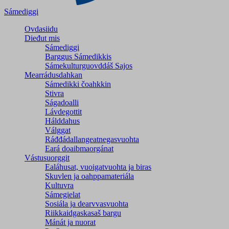
Sámediggi
Ovdasiidu
Dieđut mis
Sámediggi
Barggus Sámedikkis
Sámekulturguovddáš Sajos
Mearrádusdahkan
Sámedikki čoahkkin
Stivra
Ságadoalli
Lávdegottit
Hálddahus
Válggat
Ráđđádallangeatnegas­vuohta
Eará doaibmaorgánat
Vástusuorggit
Ealáhusat, vuoigatvuohta ja biras
Skuvlen ja oahppamateriála
Kultuvra
Sámegielat
Sosiála ja dearvvasvuohta
Riikkaidgaskasaš bargu
Mánát ja nuorat