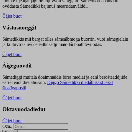
juohke njealját jagi dollojuvvon válggain. Sámedikki čoahkkin
ovddasta Sámedikki bajimuš mearridanválddi.
Čájet buot
Vástusuorggit
Sámedikkis mii bargat olles sámeálbmoga buorrin, vuoi sámegielain
ja kultuvrras livčče eallinsadji maiddái boahttevuođas.
Čájet buot
Áigeguovdil
Sámediggi muitala doaimmaidis birra mediai ja eará berošteaddjiide
earret eará dieđáhusain.
Diŋgo Sámedikki dieđáhusaid iežat
šleađgapostii
.
Čájet buot
Oktavuođadieđut
Čájet buot
Oza...