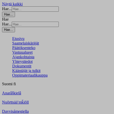
Näytä kaikki
Hae...
Hae...
Hae
Hae...
Hae...
Etusivu
Saamelaiskäräjät
Päätöksenteko
Vastuualueet
Ajankohtaista
Yhteystiedot
Dokumentit
Kääntäjät ja tulkit
Oppimateriaalikauppa
Suomi
fi
Anarâškielâ
Nuõrttsääʹmǩiõll
Davvisámegiella