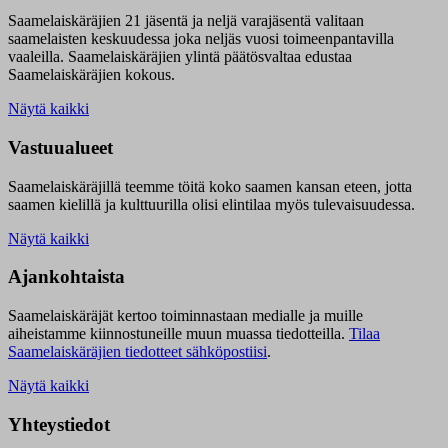
Saamelaiskäräjien 21 jäsentä ja neljä varajäsentä valitaan
saamelaisten keskuudessa joka neljäs vuosi toimeenpantavilla
vaaleilla. Saamelaiskäräjien ylintä päätösvaltaa edustaa
Saamelaiskäräjien kokous.
Näytä kaikki
Vastuualueet
Saamelaiskäräjillä t
eemme töitä koko saamen kansan eteen, jotta
saamen kielillä ja kulttuurilla olisi elintilaa myös tulevaisuudessa.
Näytä kaikki
Ajankohtaista
Saamelaiskäräjät kertoo toiminnastaan medialle ja muille
aiheistamme kiinnostuneille muun muassa tiedotteilla.
Tilaa
Saamelaiskäräjien tiedotteet sähköpostiisi
.
Näytä kaikki
Yhteystiedot