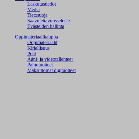
Laskutustiedot
Media
Tietosuoja
Saavutettavuusseloste
Evästeiden hallinta
Oppimateriaalikauppa
Oppimateriaalit
Kirjallisuus
Pelit
Ääni- ja videotallenteet
Painotuotteet
Maksuttomat digituotteet