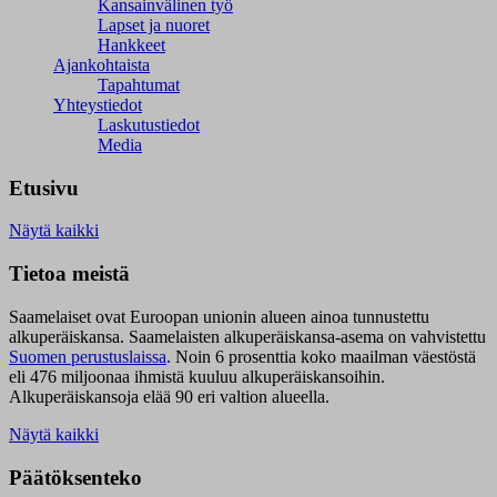
Kansainvälinen työ
Lapset ja nuoret
Hankkeet
Ajankohtaista
Tapahtumat
Yhteystiedot
Laskutustiedot
Media
Etusivu
Näytä kaikki
Tietoa meistä
Saamelaiset ovat Euroopan unionin alueen ainoa tunnustettu
alkuperäiskansa. Saamelaisten alkuperäiskansa-asema on vahvistettu
Suomen perustuslaissa
.
Noin 6 prosenttia koko maailman väestöstä
eli 476 miljoonaa ihmistä kuuluu alkuperäiskansoihin.
Alkuperäiskansoja elää 90 eri valtion alueella.
Näytä kaikki
Päätöksenteko