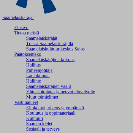
Saamelaiskäräjät
Etusivu
Tietoa meistä
Saamelaiskäräjät
Töissä Saamelaiskäräjillä
Saamelaiskulttuuri­keskus Sajos
Päätöksenteko
Saamelaiskäräjien kokous
Hallitus
Puheenjohtaja
Lautakunnat
Hallinto
Saamelaiskäräjien vaalit
Yhteistoiminta- ja neuvotteluvelvoite
Muut toimielimet
Vastuualueet
Elinkeinot, oikeus ja ympäristö
Koulutus ja oppimateriaali
Kulttuuri
Saamen kielet
Sosiaali ja terveys