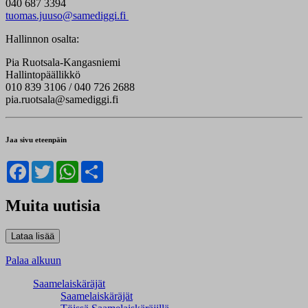
040 687 3394
tuomas.juuso@samediggi.fi
Hallinnon osalta:
Pia Ruotsala-Kangasniemi
Hallintopäällikkö
010 839 3106 / 040 726 2688
pia.ruotsala@samediggi.fi
Jaa sivu eteenpäin
Facebook
Twitter
WhatsApp
Share
Muita uutisia
Palaa alkuun
Saamelaiskäräjät
Saamelaiskäräjät