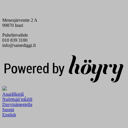
Menesjärventie 2 A
99870 Inari
Puhelinvaihde
010 839 3100
info@samediggi.fi
Digi- ja mainostoimisto Höyry Rovaniemi ja Oulu
Anarâškielâ
Nuõrttsääʹmǩiõll
Davvisámegiella
Suomi
English