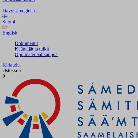
Davvisámegiella
Suomi
English
Dokumentit
Kääntäjät ja tulkit
Oppimateriaalikauppa
Kirjaudu
Ostoskori
0