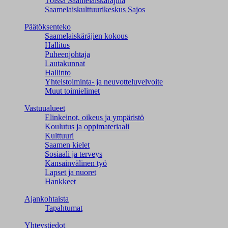
Töissä Saamelaiskäräjillä
Saamelaiskulttuuri­keskus Sajos
Päätöksenteko
Saamelaiskäräjien kokous
Hallitus
Puheenjohtaja
Lautakunnat
Hallinto
Yhteistoiminta- ja neuvotteluvelvoite
Muut toimielimet
Vastuualueet
Elinkeinot, oikeus ja ympäristö
Koulutus ja oppimateriaali
Kulttuuri
Saamen kielet
Sosiaali ja terveys
Kansainvälinen työ
Lapset ja nuoret
Hankkeet
Ajankohtaista
Tapahtumat
Yhteystiedot