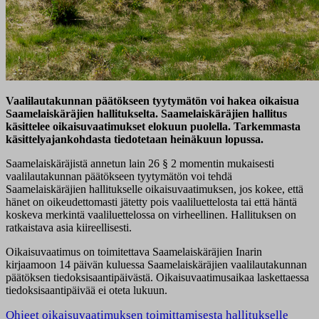
Vaalilautakunnan päätökseen tyytymätön voi hakea oikaisua
Saamelaiskäräjien hallitukselta. Saamelaiskäräjien hallitus
käsittelee oikaisuvaatimukset elokuun puolella. Tarkemmasta
käsittelyajankohdasta tiedotetaan heinäkuun lopussa.
Saamelaiskäräjistä annetun lain 26 § 2 momentin mukaisesti
vaalilautakunnan päätökseen tyytymätön voi tehdä
Saamelaiskäräjien hallitukselle oikaisuvaatimuksen, jos kokee, että
hänet on oikeudettomasti jätetty pois vaaliluettelosta tai että häntä
koskeva merkintä vaaliluettelossa on virheellinen. Hallituksen on
ratkaistava asia kiireellisesti.
Oikaisuvaatimus on toimitettava Saamelaiskäräjien Inarin
kirjaamoon 14 päivän kuluessa Saamelaiskäräjien vaalilautakunnan
päätöksen tiedoksisaantipäivästä. Oikaisuvaatimusaikaa laskettaessa
tiedoksisaantipäivää ei oteta lukuun.
Ohjeet oikaisuvaatimuksen toimittamisesta hallitukselle