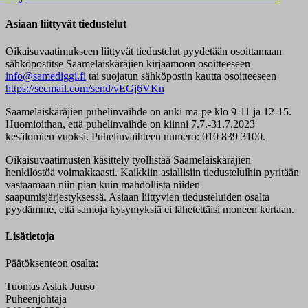
Asiaan liittyvät tiedustelut
Oikaisuvaatimukseen liittyvät tiedustelut pyydetään osoittamaan
sähköpostitse Saamelaiskäräjien kirjaamoon osoitteeseen
info@samediggi.fi
tai suojatun sähköpostin kautta osoitteeseen
https://secmail.com/send/vEGj6VKn
Saamelaiskäräjien puhelinvaihde on auki ma-pe klo 9-11 ja 12-15.
Huomioithan, että puhelinvaihde on kiinni 7.7.-31.7.2023
kesälomien vuoksi. Puhelinvaihteen numero: 010 839 3100.
Oikaisuvaatimusten käsittely työllistää Saamelaiskäräjien
henkilöstöä voimakkaasti. Kaikkiin asiallisiin tiedusteluihin pyritään
vastaamaan niin pian kuin mahdollista niiden
saapumisjärjestyksessä. Asiaan liittyvien tiedusteluiden osalta
pyydämme, että samoja kysymyksiä ei lähetettäisi moneen kertaan.
Lisätietoja
Päätöksenteon osalta:
Tuomas Aslak Juuso
Puheenjohtaja