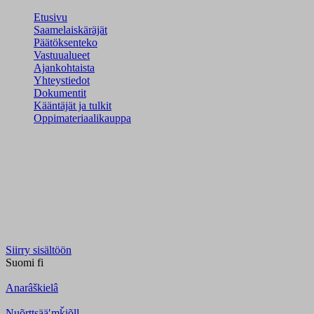
Etusivu
Saamelaiskäräjät
Päätöksenteko
Vastuualueet
Ajankohtaista
Yhteystiedot
Dokumentit
Kääntäjät ja tulkit
Oppimateriaalikauppa
Siirry sisältöön
Suomi
fi
Anarâškielâ
Nuõrttsääʹmǩiõll