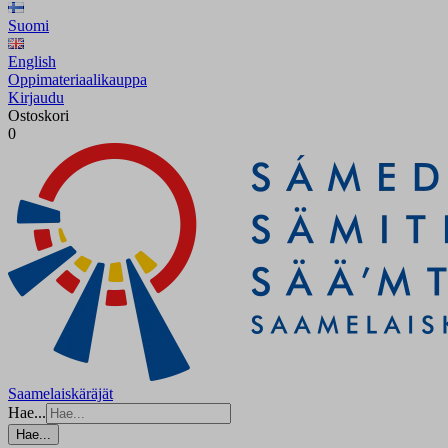
Suomi
English
Oppimateriaalikauppa
Kirjaudu
Ostoskori
0
Saamelaiskäräjät
Hae...
Hae...