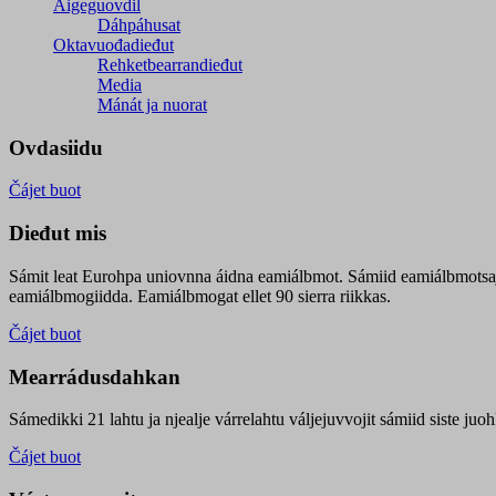
Áigeguovdil
Dáhpáhusat
Oktavuođadieđut
Rehketbearrandieđut
Media
Mánát ja nuorat
Ovdasiidu
Čájet buot
Dieđut mis
Sámit leat Eurohpa uniovnna áidna eamiálbmot. Sámiid eamiálbmotsa
eamiálbmogiidda. Eamiálbmogat ellet 90 sierra riikkas.
Čájet buot
Mearrádusdahkan
Sámedikki 21 lahtu ja njealje várrelahtu váljejuvvojit sámiid siste j
Čájet buot