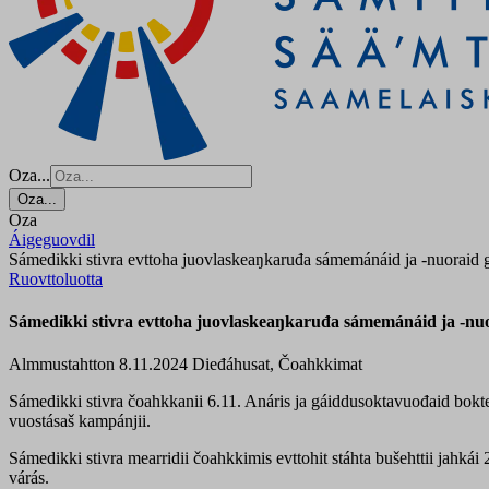
Oza...
Oza...
Oza
Áigeguovdil
Sámedikki stivra evttoha juovlaskeaŋkaruđa sámemánáid ja -nuoraid g
Ruovttoluotta
Sámedikki stivra evttoha juovlaskeaŋkaruđa sámemánáid ja -nuo
Almmustahtton 8.11.2024
Dieđáhusat, Čoahkkimat
Sámedikki stivra čoahkkanii 6.11. Anáris ja gáiddusoktavuođaid bokte.
vuostásaš kampánjii.
Sámedikki stivra mearridii čoahkkimis evttohit stáhta bušehttii jahk
várás.