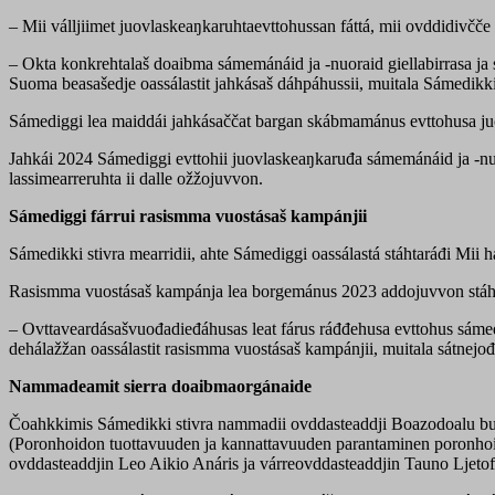
– Mii válljiimet juovlaskeaŋkaruhtaevttohussan fáttá, mii ovddidivč
– Okta konkrehtalaš doaibma sámemánáid ja -nuoraid giellabirrasa 
Suoma beasašedje oassálastit jahkásaš dáhpáhussii, muitala Sámedikki 
Sámediggi lea maiddái jahkásaččat bargan skábmamánus evttohusa ju
Jahkái 2024 Sámediggi evttohii juovlaskeaŋkaruđa sámemánáid ja -
lassimearreruhta ii dalle ožžojuvvon.
Sámediggi fárrui rasismma vuostásaš kampánjii
Sámedikki stivra mearridii, ahte Sámediggi oassálastá stáhtaráđi Mii
Rasismma vuostásaš kampánja lea borgemánus 2023 addojuvvon stáht
– Ovttaveardásašvuođadieđáhusas leat fárus ráđđehusa evttohus sámed
dehálažžan oassálastit rasismma vuostásaš kampánjii, muitala sátnejođ
Nammadeamit sierra doaibmaorgánaide
Čoahkkimis Sámedikki stivra nammadii ovddasteaddji Boazodoalu bu
(Poronhoidon tuottavuuden ja kannattavuuden parantaminen poronhoitom
ovddasteaddjin Leo Aikio Anáris ja várreovddasteaddjin Tauno Ljetof