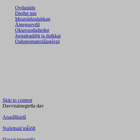
Ovdasiidu
Dieđut mis
Mearrádusdahkan
Áigeguovdil
Oktavuođadieđut
Jorgaleaddjit ja dulkkat
Oahppomateriálagávpi
Skip to content
Davvisámegiella
dav
Anarâškielâ
Nuõrttsääʹmǩiõll
Davvisámegiella