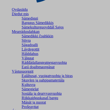
Ovdasiidu
Dieđut mis
Sámediggi
Barggus Sámedikkis
Sámekulturguovddáš Sajos
Mearrádusdahkan
Sámedikki čoahkkin
Stivra
Ságadoalli
Lávdegottit
Hálddahus
Válggat
Ráđđádallangeatnegas­vuohta
Eará doaibmaorgánat
Vástusuorggit
Ealáhusat, vuoigatvuohta ja biras
Skuvlen ja oahppamateriála
Kultuvra
Sámegielat
Sosiála ja dearvvasvuohta
Riikkaidgaskasaš bargu
Mánát ja nuorat
Prošeavttat