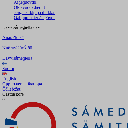
Áigeguovdil
Oktavuođadieđut
Jorgaleaddjit ja dulkkat
Oahppomateriálagávpi
Davvisámegiella
dav
Anarâškielâ
Nuõrttsääʹmǩiõll
Davvisámegiella
Suomi
English
Oppimateriaalikauppa
Čálit iežat
Oasttuskore
0