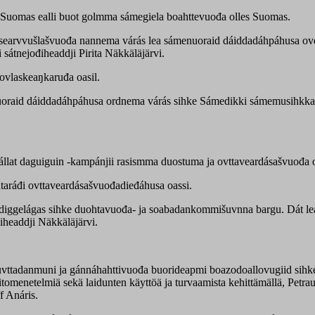
če Suomas ealli buot golmma sámegiela boahttevuođa olles Suomas.
ja searvvušlašvuođa nannema várás lea sámenuoraid dáiddadáhpáhusa o
sátnejođiheaddji Pirita Näkkäläjärvi.
ovlaskeaŋkaruđa oasil.
nuoraid dáiddadáhpáhusa ordnema várás sihke Sámedikki sámemusihkka
 hállat daguiguin -kampánjii rasismma duostuma ja ovttaveardásašvuođa
aráđi ovttaveardásašvuođadieđáhusa oassi.
iggelágas sihke duohtavuođa- ja soabadankommišuvnna bargu. Dát leat 
iheaddji Näkkäläjärvi.
vttadanmuni ja gánnáhahttivuođa buorideapmi boazodoallovugiid sihk
enetelmiä sekä laidunten käyttöä ja turvaamista kehittämällä, Petraus
f Anáris.