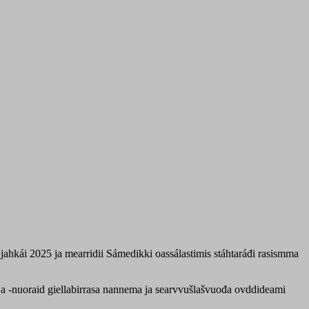
 jahkái 2025 ja mearridii Sámedikki oassálastimis stáhtaráđi rasismma
 ja -nuoraid giellabirrasa nannema ja searvvušlašvuođa ovddideami