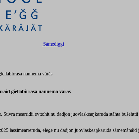
Sámediggi
iellabirrasa nannema várás
raid giellabirrasa nannema várás
 Stivra mearridii evttohit nu dadjon juovlaskeaŋkaruđa stáhta bušehttii
ái 2025 lassimearreruđa, elege nu dadjon juovlaskeaŋkaruđa sámemánáid