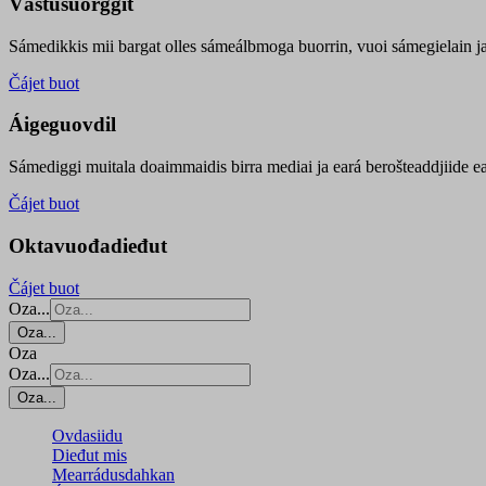
Vástusuorggit
Sámedikkis mii bargat olles sámeálbmoga buorrin, vuoi sámegielain ja 
Čájet buot
Áigeguovdil
Sámediggi muitala doaimmaidis birra mediai ja eará berošteaddjiide ea
Čájet buot
Oktavuođadieđut
Čájet buot
Oza...
Oza...
Oza
Oza...
Oza...
Ovdasiidu
Dieđut mis
Mearrádusdahkan