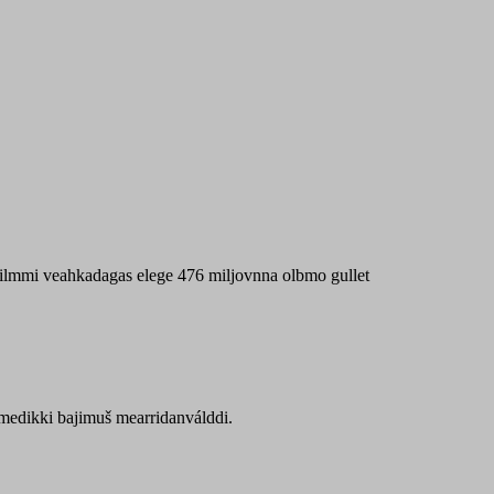
 máilmmi veahkadagas elege 476 miljovnna olbmo gullet
Sámedikki bajimuš mearridanválddi.