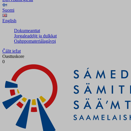
Suomi
English
Dokumeanttat
Jorgaleaddjit ja dulkkat
Oahppomateriálagávpi
Čálit iežat
Oasttuskore
0