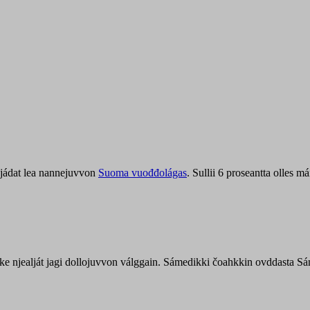
jádat lea nannejuvvon
Suoma vuođđolágas
. Sullii 6 proseantta olles
uohke njealját jagi dollojuvvon válggain. Sámedikki čoahkkin ovddasta 