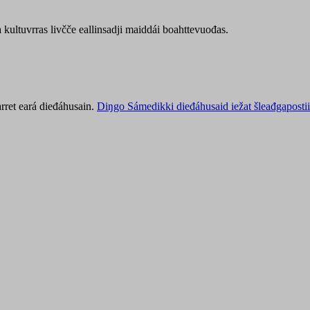
kultuvrras livčče eallinsadji maiddái boahttevuođas.
rret eará dieđáhusain.
Diŋgo Sámedikki dieđáhusaid iežat šleađgapostii