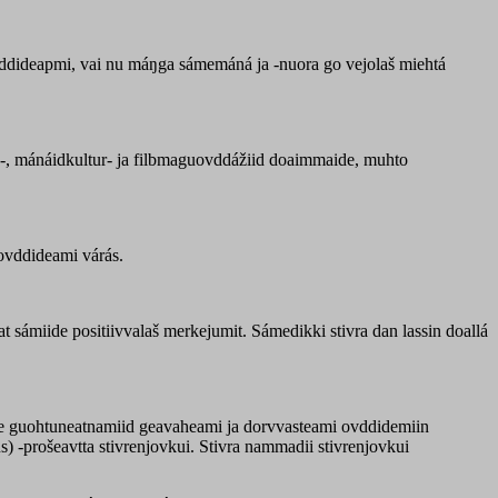
vddideapmi, vai nu máŋga sámemáná ja -nuora go vejolaš miehtá
-, mánáidkultur- ja filbmaguovddážiid doaimmaide, muhto
 ovddideami várás.
sámiide positiivvalaš merkejumit. Sámedikki stivra dan lassin doallá
e guohtuneatnamiid geavaheami ja dorvvasteami ovddidemiin
) -prošeavtta stivrenjovkui. Stivra nammadii stivrenjovkui