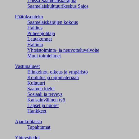
Töissä Saamelaiskäräjillä
Saamelaiskulttuuri­keskus Sajos
Päätöksenteko
Saamelaiskäräjien kokous
Hallitus
Puheenjohtaja
Lautakunnat
Hallinto
Yhteistoiminta- ja neuvotteluvelvoite
Muut toimielimet
Vastuualueet
Elinkeinot, oikeus ja ympäristö
Koulutus ja oppimateriaali
Kulttuuri
Saamen kielet
Sosiaali ja terveys
Kansainvälinen työ
Lapset ja nuoret
Hankkeet
Ajankohtaista
Tapahtumat
Yhteystiedot