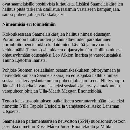
ovat saamelaisille positiivisia kirjauksia. Lisäksi Saamelaiskäräjien
hallitus pitää tärkeänä osallistua rasismin vastaiseen kampanjaan,
sanoo puheenjohtaja Näkkäläjärvi.
Nimeämisiä eri toimielimiin
Kokouksessaan Saamelaiskäräjien hallitus nimesi edustajan
Poronhoidon tuottavuuden ja kannattavuuden parantaminen
poronhoitomenetelmiä sekä laidunten käyttöä ja turvaamista
kehittämällä (Petraus)
–
hankkeen ohjausryhmään. Hallitus nimesi
ohjausryhmään edustajaksi Leo Aikion Inarista ja varaedustajaksi
Tauno Ljetoffin Inarista.
Pohjois-Suomen sosiaalialan osaamiskeskuksen johtoryhmään ja
neuvottelukuntaan Saamelaiskäräjien edustajaksi hallitus nimesi
sosiaali- ja terveyslautakunnan puheenjohtajan Leena Niittyvuopio-
Jämsän Utsjoelta ja varajäseneksi sosiaali- ja terveyslautakunnan
varapuheenjohtajan Ulla-Maarit Maggan Enontekiöltä.
Tenon kalastussopimuksen paikalliseen seurantaryhmään jäseneksi
nimettiin Nilla Tapiola Utsjoelta ja varajäseneksi Asko Länsman
Utsjoelta.
Saamelaisen parlamentaarisen neuvoston (SPN) nuorisoneuvostoon
jäseniksi nimettiin Rosa-Máren Juuso Enontekiöltä ja Mihku