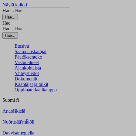
Näytä kaikki
Hae...
Hae...
Hae
Hae...
Hae...
Etusivu
Saamelaiskäräjät
Päätöksenteko
Vastuualueet
Ajankohtaista
Yhteystiedot
Dokumentit
Kääntäjät ja tulkit
Oppimateriaalikauppa
Suomi
fi
Anarâškielâ
Nuõrttsääʹmǩiõll
Davvisámegiella