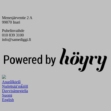
Menesjärventie 2 A
99870 Inari
Puhelinvaihde
010 839 3100
info@samediggi.fi
Digi- ja mainostoimisto Höyry Rovaniemi ja Oulu
Anarâškielâ
Nuõrttsääʹmǩiõll
Davvisámegiella
Suomi
English