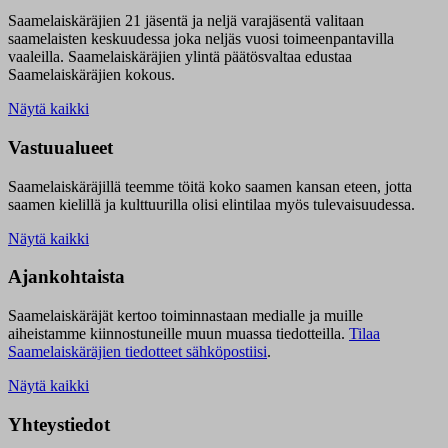
Saamelaiskäräjien 21 jäsentä ja neljä varajäsentä valitaan
saamelaisten keskuudessa joka neljäs vuosi toimeenpantavilla
vaaleilla. Saamelaiskäräjien ylintä päätösvaltaa edustaa
Saamelaiskäräjien kokous.
Näytä kaikki
Vastuualueet
Saamelaiskäräjillä t
eemme töitä koko saamen kansan eteen, jotta
saamen kielillä ja kulttuurilla olisi elintilaa myös tulevaisuudessa.
Näytä kaikki
Ajankohtaista
Saamelaiskäräjät kertoo toiminnastaan medialle ja muille
aiheistamme kiinnostuneille muun muassa tiedotteilla.
Tilaa
Saamelaiskäräjien tiedotteet sähköpostiisi
.
Näytä kaikki
Yhteystiedot