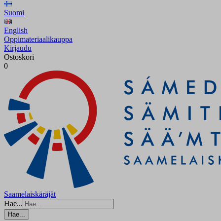
Suomi
English
Oppimateriaalikauppa
Kirjaudu
Ostoskori
0
Saamelaiskäräjät
Hae...
Hae...