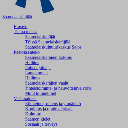
Saamelaiskäräjät
Etusivu
Tietoa meistä
Saamelaiskäräjät
Töissä Saamelaiskäräjillä
Saamelaiskulttuuri­keskus Sajos
Päätöksenteko
Saamelaiskäräjien kokous
Hallitus
Puheenjohtaja
Lautakunnat
Hallinto
Saamelaiskäräjien vaalit
Yhteistoiminta- ja neuvotteluvelvoite
Muut toimielimet
Vastuualueet
Elinkeinot, oikeus ja ympäristö
Koulutus ja oppimateriaali
Kulttuuri
Saamen kielet
Sosiaali ja terveys