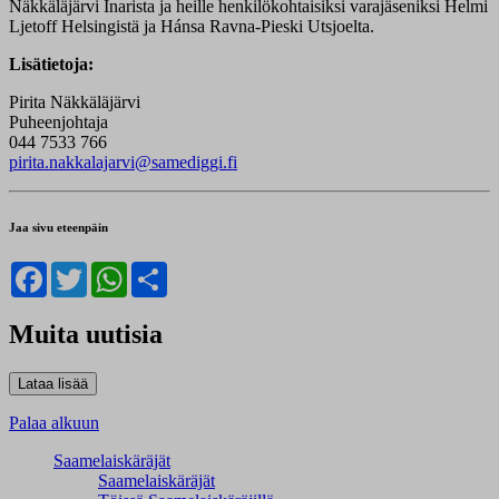
Näkkäläjärvi Inarista ja heille henkilökohtaisiksi varajäseniksi Helmi
Ljetoff Helsingistä ja Hánsa Ravna-Pieski Utsjoelta.
Lisätietoja:
Pirita Näkkäläjärvi
Puheenjohtaja
044 7533 766
pirita.nakkalajarvi@samediggi.fi
Jaa sivu eteenpäin
Facebook
Twitter
WhatsApp
Share
Muita uutisia
Palaa alkuun
Saamelaiskäräjät
Saamelaiskäräjät