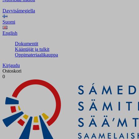
Davvisámegiella
Suomi
English
Dokumentit
Kääntäjät ja tulkit
Oppimateriaalikauppa
Kirjaudu
Ostoskori
0