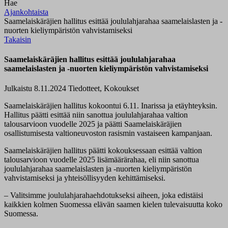
Hae
Ajankohtaista
Saamelaiskäräjien hallitus esittää joululahjarahaa saamelaislasten ja -
nuorten kieliympäristön vahvistamiseksi
Takaisin
Saamelaiskäräjien hallitus esittää joululahjarahaa
saamelaislasten ja -nuorten kieliympäristön vahvistamiseksi
Julkaistu 8.11.2024
Tiedotteet, Kokoukset
Saamelaiskäräjien hallitus kokoontui 6.11. Inarissa ja etäyhteyksin.
Hallitus päätti esittää niin sanottua joululahjarahaa valtion
talousarvioon vuodelle 2025 ja päätti Saamelaiskäräjien
osallistumisesta valtioneuvoston rasismin vastaiseen kampanjaan.
Saamelaiskäräjien hallitus päätti kokouksessaan esittää valtion
talousarvioon vuodelle 2025 lisämäärärahaa, eli niin sanottua
joululahjarahaa saamelaislasten ja -nuorten kieliympäristön
vahvistamiseksi ja yhteisöllisyyden kehittämiseksi.
– Valitsimme joululahjarahaehdotukseksi aiheen, joka edistäisi
kaikkien kolmen Suomessa elävän saamen kielen tulevaisuutta koko
Suomessa.