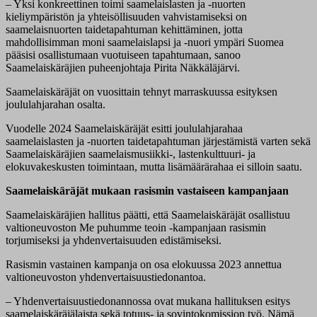
– Yksi konkreettinen toimi saamelaislasten ja -nuorten
kieliympäristön ja yhteisöllisuuden vahvistamiseksi on
saamelaisnuorten taidetapahtuman kehittäminen, jotta
mahdollisimman moni saamelaislapsi ja -nuori ympäri Suomea
pääsisi osallistumaan vuotuiseen tapahtumaan, sanoo
Saamelaiskäräjien puheenjohtaja Pirita Näkkäläjärvi.
Saamelaiskäräjät on vuosittain tehnyt marraskuussa esityksen
joululahjarahan osalta.
Vuodelle 2024 Saamelaiskäräjät esitti joululahjarahaa
saamelaislasten ja -nuorten taidetapahtuman järjestämistä varten sekä
Saamelaiskäräjien saamelaismusiikki-, lastenkulttuuri- ja
elokuvakeskusten toimintaan, mutta lisämäärärahaa ei silloin saatu.
Saamelaiskäräjät mukaan rasismin vastaiseen kampanjaan
Saamelaiskäräjien hallitus päätti, että Saamelaiskäräjät osallistuu
valtioneuvoston Me puhumme teoin -kampanjaan rasismin
torjumiseksi ja yhdenvertaisuuden edistämiseksi.
Rasismin vastainen kampanja on osa elokuussa 2023 annettua
valtioneuvoston yhdenvertaisuustiedonantoa.
– Yhdenvertaisuustiedonannossa ovat mukana hallituksen esitys
saamelaiskäräjälaista sekä totuus- ja sovintokomission työ. Nämä