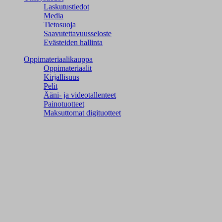
Laskutustiedot
Media
Tietosuoja
Saavutettavuusseloste
Evästeiden hallinta
Oppimateriaalikauppa
Oppimateriaalit
Kirjallisuus
Pelit
Ääni- ja videotallenteet
Painotuotteet
Maksuttomat digituotteet