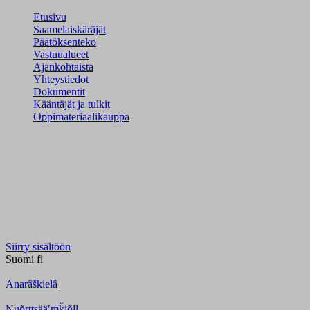
Etusivu
Saamelaiskäräjät
Päätöksenteko
Vastuualueet
Ajankohtaista
Yhteystiedot
Dokumentit
Kääntäjät ja tulkit
Oppimateriaalikauppa
Siirry sisältöön
Suomi
fi
Anarâškielâ
Nuõrttsääʹmǩiõll