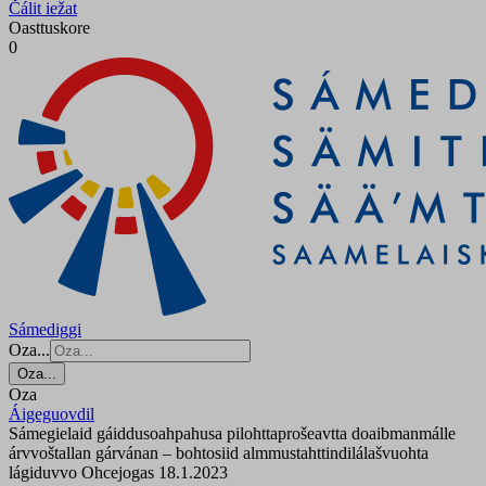
Čálit iežat
Oasttuskore
0
Sámediggi
Oza...
Oza...
Oza
Áigeguovdil
Sámegielaid gáiddusoahpahusa pilohttaprošeavtta doaibmanmálle
árvvoštallan gárvánan – bohtosiid almmustahttindilálašvuohta
lágiduvvo Ohcejogas 18.1.2023