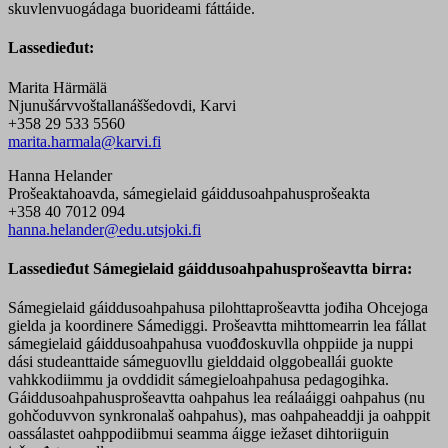
skuvlenvuogádaga buorideami fáttáide.
Lassedieđut:
Marita Härmälä
Njunušárvvoštallanáššedovdi, Karvi
+358 29 533 5560
marita.harmala@karvi.fi
Hanna Helander
Prošeaktahoavda, sámegielaid gáiddusoahpahusprošeakta
+358 40 7012 094
hanna.helander@edu.utsjoki.fi
Lassedieđut Sámegielaid gáiddusoahpahusprošeavtta birra:
Sámegielaid gáiddusoahpahusa pilohttaprošeavtta jođiha Ohcejoga
gielda ja koordinere Sámediggi. Prošeavtta mihttomearrin lea fállat
sámegielaid gáiddusoahpahusa vuođđoskuvlla ohppiide ja nuppi
dási studeanttaide sámeguovllu gielddaid olggobeallái guokte
vahkkodiimmu ja ovddidit sámegieloahpahusa pedagogihka.
Gáiddusoahpahusprošeavtta oahpahus lea reálaáiggi oahpahus (nu
gohčoduvvon synkronalaš oahpahus), mas oahpaheaddji ja oahppit
oassálastet oahppodiibmui seamma áigge iežaset dihtoriiguin