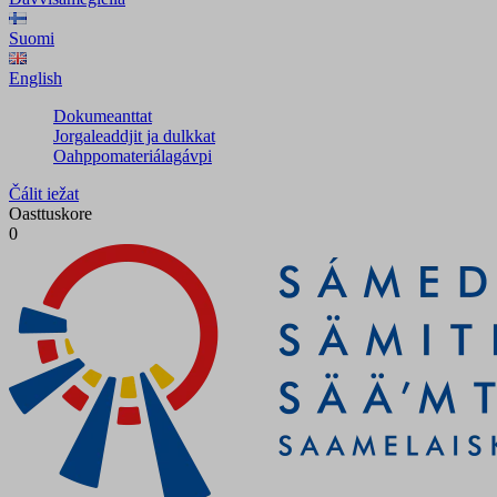
Suomi
English
Dokumeanttat
Jorgaleaddjit ja dulkkat
Oahppomateriálagávpi
Čálit iežat
Oasttuskore
0