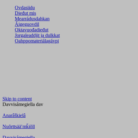
Ovdasiidu
Dieđut mis
Mearrádusdahkan
Áigeguovdil
Oktavuođadieđut
Jorgaleaddjit ja dulkkat
Oahppomateriálagávpi
Skip to content
Davvisámegiella
dav
Anarâškielâ
Nuõrttsääʹmǩiõll
Davvisámegiella