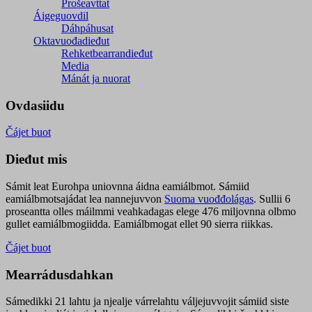
Prošeavttat
Áigeguovdil
Dáhpáhusat
Oktavuođadieđut
Rehketbearrandieđut
Media
Mánát ja nuorat
Ovdasiidu
Čájet buot
Dieđut mis
Sámit leat Eurohpa uniovnna áidna eamiálbmot. Sámiid
eamiálbmotsajádat lea nannejuvvon
Suoma vuođđolágas
. Sullii 6
proseantta olles máilmmi veahkadagas elege 476 miljovnna olbmo
gullet eamiálbmogiidda. Eamiálbmogat ellet 90 sierra riikkas.
Čájet buot
Mearrádusdahkan
Sámedikki 21 lahtu ja njealje várrelahtu váljejuvvojit sámiid siste