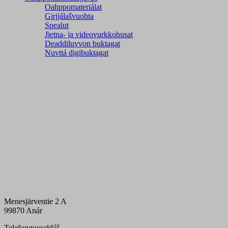
Oahppomateriálat
Girjjálašvuohta
Spealut
Jietna- ja videovurkkohusat
Deaddiluvvon buktagat
Nuvttá digibuktagat
Menesjärventie 2 A
99870 Anár
Telefonguovddáš