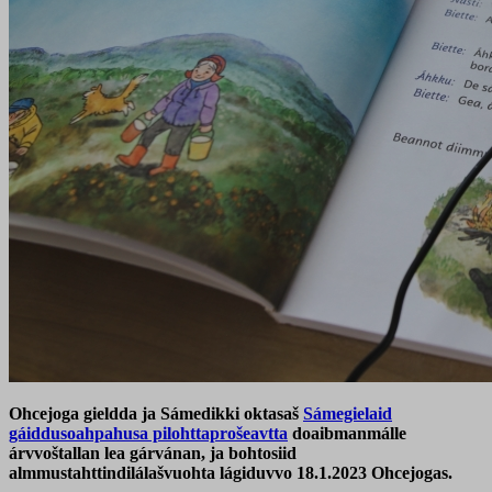
Ohcejoga gieldda ja Sámedikki oktasaš
Sámegielaid
gáiddusoahpahusa pilohttaprošeavtta
doaibmanmálle
árvvoštallan lea gárvánan, ja bohtosiid
almmustahttindilálašvuohta lágiduvvo 18.1.2023 Ohcejogas.