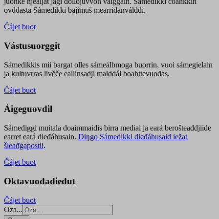
juohke njealját jagi dollojuvvon válggain. Sámedikki čoahkkin
ovddasta Sámedikki bajimuš mearridanválddi.
Čájet buot
Vástusuorggit
Sámedikkis mii bargat olles sámeálbmoga buorrin, vuoi sámegielain
ja kultuvrras livčče eallinsadji maiddái boahttevuođas.
Čájet buot
Áigeguovdil
Sámediggi muitala doaimmaidis birra mediai ja eará berošteaddjiide
earret eará dieđáhusain.
Diŋgo Sámedikki dieđáhusaid iežat
šleađgapostii
.
Čájet buot
Oktavuođadieđut
Čájet buot
Oza...