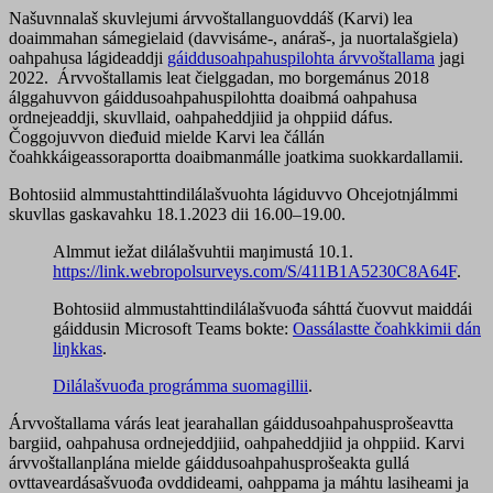
Našuvnnalaš skuvlejumi árvvoštallanguovddáš (Karvi) lea
doaimmahan sámegielaid (davvisáme-, anáraš-, ja nuortalašgiela)
oahpahusa lágideaddji
gáiddusoahpahuspilohta árvvoštallama
jagi
2022. Árvvoštallamis leat čielggadan, mo borgemánus 2018
álggahuvvon gáiddusoahpahuspilohtta doaibmá oahpahusa
ordnejeaddji, skuvllaid, oahpaheddjiid ja ohppiid dáfus.
Čoggojuvvon dieđuid mielde Karvi lea čállán
čoahkkáigeassoraportta doaibmanmálle joatkima suokkardallamii.
Bohtosiid almmustahttindilálašvuohta lágiduvvo Ohcejotnjálmmi
skuvllas gaskavahku 18.1.2023 dii 16.00–19.00.
Almmut iežat dilálašvuhtii maŋimustá 10.1.
https://link.webropolsurveys.com/S/411B1A5230C8A64F
.
Bohtosiid almmustahttindilálašvuođa sáhttá čuovvut maiddái
gáiddusin Microsoft Teams bokte:
Oassálastte čoahkkimii dán
liŋkkas
.
Dilálašvuođa prográmma suomagillii
.
Árvvoštallama várás leat jearahallan gáiddusoahpahusprošeavtta
bargiid, oahpahusa ordnejeddjiid, oahpaheddjiid ja ohppiid. Karvi
árvvoštallanplána mielde gáiddusoahpahusprošeakta gullá
ovttaveardásašvuođa ovddideami, oahppama ja máhtu lasiheami ja