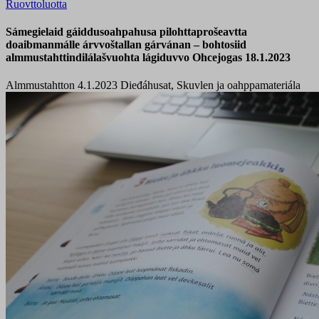
Ruovttoluotta
Sámegielaid gáiddusoahpahusa pilohttaprošeavtta
doaibmanmálle árvvoštallan gárvánan – bohtosiid
almmustahttindilálašvuohta lágiduvvo Ohcejogas 18.1.2023
Almmustahtton 4.1.2023
Dieđáhusat, Skuvlen ja oahppamateriála