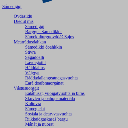
Sámediggi
Ovdasiidu
Dieđut mis
Sámediggi
Barggus Sámedikkis
Sámekulturguovddáš Sajos
Mearrádusdahkan
Sámedikki čoahkkin
Stivra
Ságadoalli
Lávdegottit
Hálddahus
Válggat
Ráđđádallangeatnegas­vuohta
Eará doaibmaorgánat
Vástusuorggit
Ealáhusat, vuoigatvuohta ja biras
Skuvlen ja oahppamateriála
Kultuvra
Sámegielat
Sosiála ja dearvvasvuohta
Riikkaidgaskasaš bargu
Mánát ja nuorat