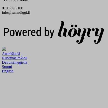
010 839 3100
info@samediggi.fi
Digi- ja mainostoimisto Höyry Rovaniemi ja Oulu
Anarâškielâ
Nuõrttsääʹmǩiõll
Davvisámegiella
Suomi
English