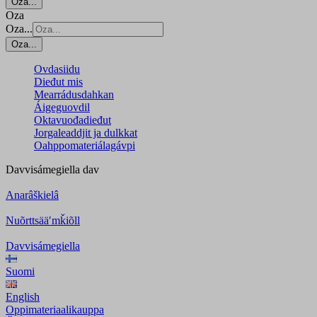
Oza...
Oza
Oza...
Oza...
Ovdasiidu
Dieđut mis
Mearrádusdahkan
Áigeguovdil
Oktavuođadieđut
Jorgaleaddjit ja dulkkat
Oahppomateriálagávpi
Davvisámegiella
dav
Anarâškielâ
Nuõrttsääʹmǩiõll
Davvisámegiella
Suomi
English
Oppimateriaalikauppa