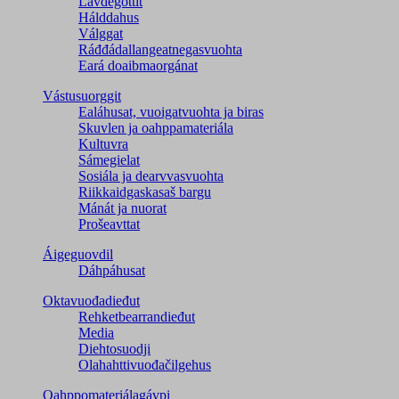
Lávdegottit
Hálddahus
Válggat
Ráđđádallangeatnegas­vuohta
Eará doaibmaorgánat
Vástusuorggit
Ealáhusat, vuoigatvuohta ja biras
Skuvlen ja oahppamateriála
Kultuvra
Sámegielat
Sosiála ja dearvvasvuohta
Riikkaidgaskasaš bargu
Mánát ja nuorat
Prošeavttat
Áigeguovdil
Dáhpáhusat
Oktavuođadieđut
Rehketbearrandieđut
Media
Diehtosuodji
Olahahttivuođačilgehus
Oahppomateriálagávpi