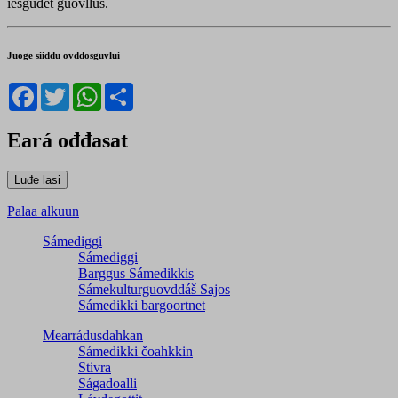
iešguđet guovllus.
Juoge siiddu ovddosguvlui
Facebook
Twitter
WhatsApp
Share
Eará ođđasat
Palaa alkuun
Sámediggi
Sámediggi
Barggus Sámedikkis
Sámekulturguovddáš Sajos
Sámedikki bargoortnet
Mearrádusdahkan
Sámedikki čoahkkin
Stivra
Ságadoalli