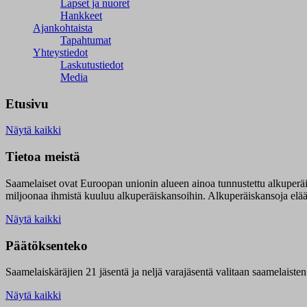
Lapset ja nuoret
Hankkeet
Ajankohtaista
Tapahtumat
Yhteystiedot
Laskutustiedot
Media
Etusivu
Näytä kaikki
Tietoa meistä
Saamelaiset ovat Euroopan unionin alueen ainoa tunnustettu alkuperä
miljoonaa ihmistä kuuluu alkuperäiskansoihin. Alkuperäiskansoja elää 9
Näytä kaikki
Päätöksenteko
Saamelaiskäräjien 21 jäsentä ja neljä varajäsentä valitaan saamelaiste
Näytä kaikki