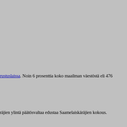
ustuslaissa
.
Noin 6 prosenttia koko maailman väestöstä eli 476
äräjien ylintä päätösvaltaa edustaa Saamelaiskäräjien kokous.