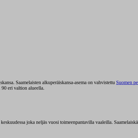
iskansa. Saamelaisten alkuperäiskansa-asema on vahvistettu
Suomen per
0 eri valtion alueella.
n keskuudessa joka neljäs vuosi toimeenpantavilla vaaleilla. Saamelaisk