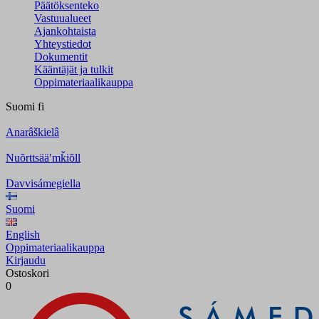
Päätöksenteko
Vastuualueet
Ajankohtaista
Yhteystiedot
Dokumentit
Kääntäjät ja tulkit
Oppimateriaalikauppa
Suomi
fi
Anarâškielâ
Nuõrttsääʹmǩiõll
Davvisámegiella
Suomi
English
Oppimateriaalikauppa
Kirjaudu
Ostoskori
0