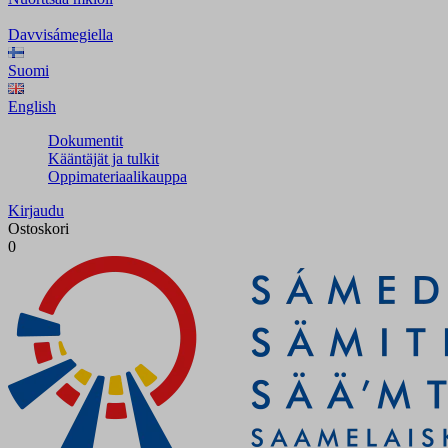
Davvisámegiella
Suomi
English
Dokumentit
Kääntäjät ja tulkit
Oppimateriaalikauppa
Kirjaudu
Ostoskori
0