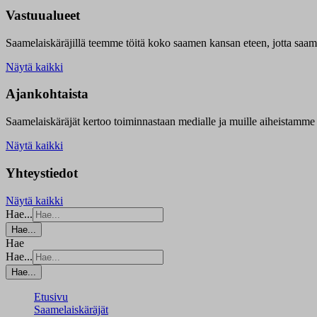
Vastuualueet
Saamelaiskäräjillä t
eemme töitä koko saamen kansan eteen, jotta saamen 
Näytä kaikki
Ajankohtaista
Saamelaiskäräjät kertoo toiminnastaan medialle ja muille aiheistamme 
Näytä kaikki
Yhteystiedot
Näytä kaikki
Hae...
Hae...
Hae
Hae...
Hae...
Etusivu
Saamelaiskäräjät