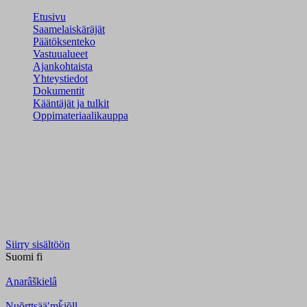
Etusivu
Saamelaiskäräjät
Päätöksenteko
Vastuualueet
Ajankohtaista
Yhteystiedot
Dokumentit
Kääntäjät ja tulkit
Oppimateriaalikauppa
Siirry sisältöön
Suomi
fi
Anarâškielâ
Nuõrttsääʹmǩiõll