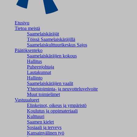
Etusivu
Tietoa meistä
Saamelaiskäräjät
Töissä Saamelaiskäräjillä
Saamelaiskulttuuri­keskus Sajos
Päätöksenteko
Saamelaiskäräjien kokous
Hallitus
Puheenjohtaja
Lautakunnat
Hallinto
Saamelaiskäräjien vaalit
Yhteistoiminta- ja neuvotteluvelvoite
Muut toimielimet
Vastuualueet
Elinkeinot, oikeus ja ympäristö
Koulutus ja oppimateriaali
Kulttuuri
Saamen kielet
Sosiaali ja terveys
Kansainvälinen työ