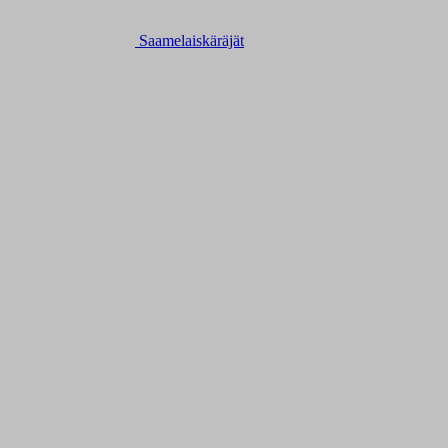
Saamelaiskäräjät