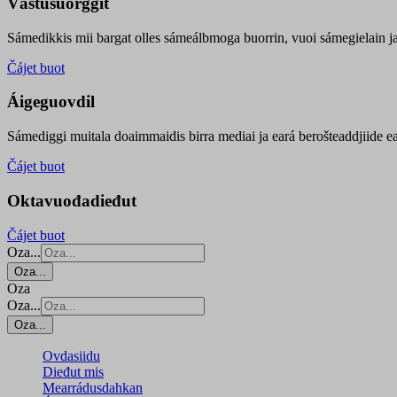
Vástusuorggit
Sámedikkis mii bargat olles sámeálbmoga buorrin, vuoi sámegielain ja 
Čájet buot
Áigeguovdil
Sámediggi muitala doaimmaidis birra mediai ja eará berošteaddjiide ea
Čájet buot
Oktavuođadieđut
Čájet buot
Oza...
Oza...
Oza
Oza...
Oza...
Ovdasiidu
Dieđut mis
Mearrádusdahkan