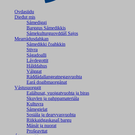
Ovdasiidu
Dieđut mis
Sámediggi
Barggus Sámedikkis
Sámekulturguovddáš Sajos
Mearrádusdahkan
Sámedikki čoahkkin
Stivra
Ságadoalli
Lávdegottit
Hálddahus
Válggat
Ráđđádallangeatnegas­vuohta
Eará doaibmaorgánat
Vástusuorggit
Ealáhusat, vuoigatvuohta ja biras
Skuvlen ja oahppamateriála
Kultuvra
Sámegielat
Sosiála ja dearvvasvuohta
Riikkaidgaskasaš bargu
Mánát ja nuorat
Prošeavttat