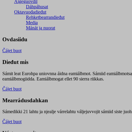
Áigeguovdil
Dáhpáhusat
Oktavuođadieđut
Rehketbearrandieđut
Media
Mánát ja nuorat
Ovdasiidu
Čájet buot
Dieđut mis
Sámit leat Eurohpa uniovnna áidna eamiálbmot. Sámiid eamiálbmotsa
eamiálbmogiidda. Eamiálbmogat ellet 90 sierra riikkas.
Čájet buot
Mearrádusdahkan
Sámedikki 21 lahtu ja njealje várrelahtu váljejuvvojit sámiid siste j
Čájet buot