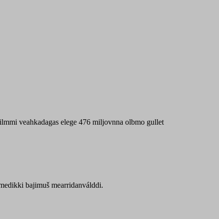
 máilmmi veahkadagas elege 476 miljovnna olbmo gullet
Sámedikki bajimuš mearridanválddi.