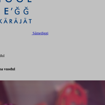
Sámediggi
đul
ma vuođul