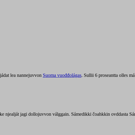
jádat lea nannejuvvon
Suoma vuođđolágas
. Sullii 6 proseantta olles
uohke njealját jagi dollojuvvon válggain. Sámedikki čoahkkin ovddasta 