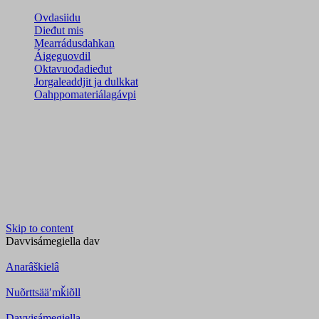
Ovdasiidu
Dieđut mis
Mearrádusdahkan
Áigeguovdil
Oktavuođadieđut
Jorgaleaddjit ja dulkkat
Oahppomateriálagávpi
Skip to content
Davvisámegiella
dav
Anarâškielâ
Nuõrttsääʹmǩiõll
Davvisámegiella