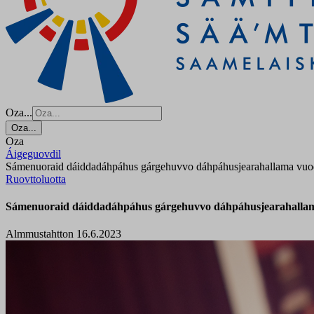
Oza...
Oza...
Oza
Áigeguovdil
Sámenuoraid dáiddadáhpáhus gárgehuvvo dáhpáhusjearahallama vuo
Ruovttoluotta
Sámenuoraid dáiddadáhpáhus gárgehuvvo dáhpáhusjearahalla
Almmustahtton 16.6.2023