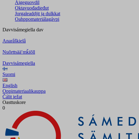
Áigeguovdil
Oktavuođadieđut
Jorgaleaddjit ja dulkkat
Oahppomateriálagávpi
Davvisámegiella
dav
Anarâškielâ
Nuõrttsääʹmǩiõll
Davvisámegiella
Suomi
English
Oppimateriaalikauppa
Čálit iežat
Oasttuskore
0