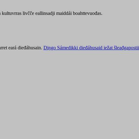
kultuvrras livčče eallinsadji maiddái boahttevuođas.
rret eará dieđáhusain.
Diŋgo Sámedikki dieđáhusaid iežat šleađgapostii