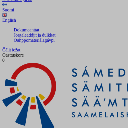
Suomi
English
Dokumeanttat
Jorgaleaddjit ja dulkkat
Oahppomateriálagávpi
Čálit iežat
Oasttuskore
0