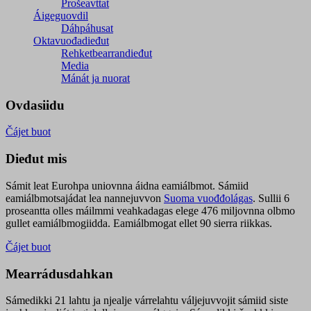
Prošeavttat
Áigeguovdil
Dáhpáhusat
Oktavuođadieđut
Rehketbearrandieđut
Media
Mánát ja nuorat
Ovdasiidu
Čájet buot
Dieđut mis
Sámit leat Eurohpa uniovnna áidna eamiálbmot. Sámiid
eamiálbmotsajádat lea nannejuvvon
Suoma vuođđolágas
. Sullii 6
proseantta olles máilmmi veahkadagas elege 476 miljovnna olbmo
gullet eamiálbmogiidda. Eamiálbmogat ellet 90 sierra riikkas.
Čájet buot
Mearrádusdahkan
Sámedikki 21 lahtu ja njealje várrelahtu váljejuvvojit sámiid siste