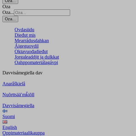
Oza...
Oza
Oza...
Oza...
Ovdasiidu
Dieđut mis
Mearrádusdahkan
Áigeguovdil
Oktavuođadieđut
Jorgaleaddjit ja dulkkat
Oahppomateriálagávpi
Davvisámegiella
dav
Anarâškielâ
Nuõrttsääʹmǩiõll
Davvisámegiella
Suomi
English
Oppimateriaalikauppa