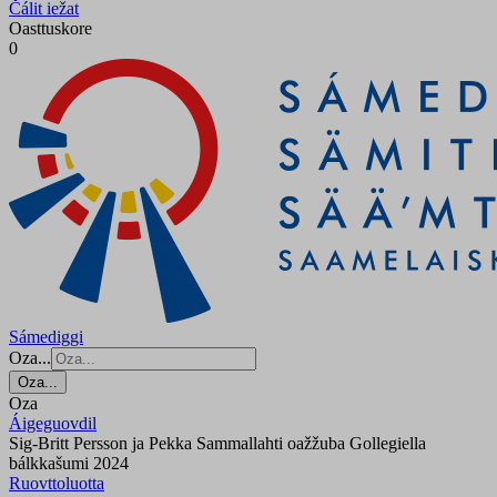
Čálit iežat
Oasttuskore
0
Sámediggi
Oza...
Oza...
Oza
Áigeguovdil
Sig-Britt Persson ja Pekka Sammallahti oažžuba Gollegiella
bálkkašumi 2024
Ruovttoluotta