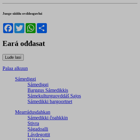
Juoge siiddu ovddosguvlui
Facebook
Twitter
WhatsApp
Share
Eará ođđasat
Palaa alkuun
Sámediggi
Sámediggi
Barggus Sámedikkis
Sámekulturguovddáš Sajos
Sámedikki bargoortnet
Mearrádusdahkan
Sámedikki čoahkkin
Stivra
Ságadoalli
Lávdegottit