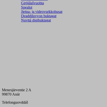
Girjjálašvuohta
Spealut
Jietna- ja videovurkkohusat
Deaddiluvvon buktagat
Nuvttá digibuktagat
Menesjärventie 2 A
99870 Anár
Telefonguovddáš