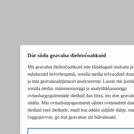
Dát siidu geavaha diehtočoahkuid
Mii geavahat diehtočoahkuid min fálaldagaid sisdoalu ja
máidnosiid heiveheapmái, sosiála media iešvuođaid doar
ja min geavaheaddjimeari analyseremii. Lassin mii juohk
sosiála media, máinnussuorggi ja analytihkkasuorggi
ovttasbargoguimmiide dieđuid dan birra, mo don geavah
siiddu. Min ovttasbargoguoimmit sáhttet ovttastahttit dai
dieđuid eará dieđuide, maid leat addán sidjiide dahje, mat
čoggojuvvon, go leat geavahan sin bálvalusaid.