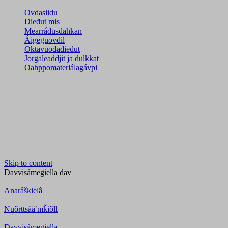
Ovdasiidu
Dieđut mis
Mearrádusdahkan
Áigeguovdil
Oktavuođadieđut
Jorgaleaddjit ja dulkkat
Oahppomateriálagávpi
Skip to content
Davvisámegiella
dav
Anarâškielâ
Nuõrttsääʹmǩiõll
Davvisámegiella