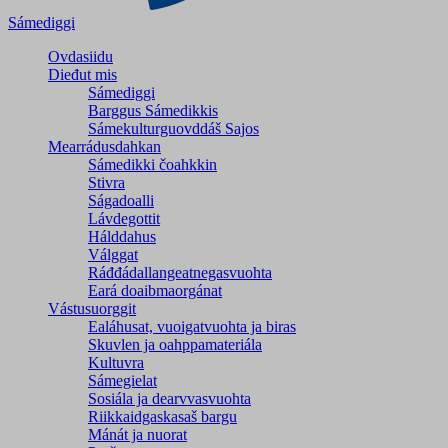
Sámediggi
Ovdasiidu
Dieđut mis
Sámediggi
Barggus Sámedikkis
Sámekulturguovddáš Sajos
Mearrádusdahkan
Sámedikki čoahkkin
Stivra
Ságadoalli
Lávdegottit
Hálddahus
Válggat
Ráđđádallangeatnegas­vuohta
Eará doaibmaorgánat
Vástusuorggit
Ealáhusat, vuoigatvuohta ja biras
Skuvlen ja oahppamateriála
Kultuvra
Sámegielat
Sosiála ja dearvvasvuohta
Riikkaidgaskasaš bargu
Mánát ja nuorat