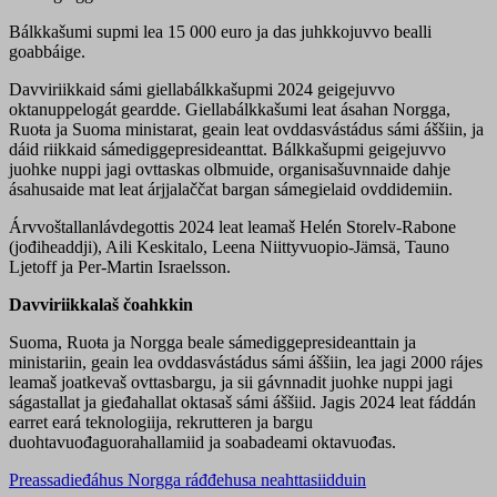
Bálkkašumi supmi lea 15 000 euro ja das juhkkojuvvo bealli
goabbáige.
Davviriikkaid sámi giellabálkkašupmi 2024 geigejuvvo
oktanuppelogát geardde. Giellabálkkašumi leat ásahan Norgga,
Ruoŧa ja Suoma ministarat, geain leat ovddasvástádus sámi áššiin, ja
dáid riikkaid sámediggepresideanttat. Bálkkašupmi geigejuvvo
juohke nuppi jagi ovttaskas olbmuide, organisašuvnnaide dahje
ásahusaide mat leat árjjalaččat bargan sámegielaid ovddidemiin.
Árvvoštallanlávdegottis 2024 leat leamaš Helén Storelv-Rabone
(jođiheaddji), Aili Keskitalo, Leena Niittyvuopio-Jämsä, Tauno
Ljetoff ja Per-Martin Israelsson.
Davviriikkalaš čoahkkin
Suoma, Ruoŧa ja Norgga beale sámediggepresideanttain ja
ministariin, geain lea ovddasvástádus sámi áššiin, lea jagi 2000 rájes
leamaš joatkevaš ovttasbargu, ja sii gávnnadit juohke nuppi jagi
ságastallat ja gieđahallat oktasaš sámi áššiid. Jagis 2024 leat fáddán
earret eará teknologiija, rekrutteren ja bargu
duohtavuođaguorahallamiid ja soabadeami oktavuođas.
Preassadieđáhus Norgga ráđđehusa neahttasiidduin