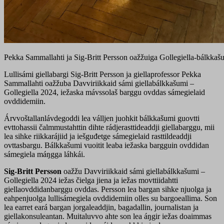
Pekka Sammallahti ja Sig-Britt Persson oažžuiga Gollegiella-bálkkaš
Lullisámi giellabargi Sig-Britt Persson ja giellaprofessor Pekka
Sammallahti oažžuba Davviriikkaid sámi giellabálkkašumi –
Gollegiella 2024, iežaska mávssolaš barggu ovddas sámegielaid
ovddidemiin.
Árvvoštallanlávdegoddi lea válljen juohkit bálkkašumi guovtti
evttohassii čalmmustahttin dihte rádjerasttideaddji giellabarggu, mii
lea sihke riikkarájiid ja iešguđetge sámegielaid rasttildeaddji
ovttasbargu. Bálkkašumi vuoitit leaba iežaska bargguin ovddidan
sámegiela máŋgga láhkái.
Sig-Britt Persson
oažžu Davviriikkaid sámi giellabálkkašumi –
Gollegiella 2024 iežas čielga jiena ja iežas movttiidahtti
giellaovddidanbarggu ovddas. Persson lea bargan sihke njuolga ja
eahpenjuolga lullisámegiela ovddidemiin olles su bargoeallima. Son
lea earret eará bargan jorgaleaddjin, bagadallin, journalistan ja
giellakonsuleantan. Muitaluvvo ahte son lea áŋgir iežas doaimmas