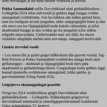
sámi servodagas ja lea maid earáide veahkkin ja dorvun.
Pekka Sammallahti
oažžu Davviriikkaid sámi giellabálkkašumi –
Gollegiella 2024 iežas mávssolaš ja guhkes áiggi barggu ovddas
sámegielaid ovddidemiin. Son lea háhkan alla máhtu gielaid birra,
man lea earáiguin árvasit juogadan, sihke oahppogirjjiid bokte ja dan
olis movt son lea čáppagirjjálašvuođa buktán olámuddui, ja iežas
akademalaš barggu ja dan ovddas go lea juogadan iežas máhtu
iešguđet oktavuođain. Giellaveahkki man son fállá, lea stuora
veahkkin ollugiidda miehtá sámi servodaga, máŋggaid buolvvaide.
Guokte árvvolaš vuoiti
– Lea stuora illu ja gudni geiget bálkkašumi dán guovtti vuoitái. Sig-
Britt Persson ja Pekka Sammallahti ovddideaba máŋga beali sámi
giellabarggus – dáiddalaš ja čáppagirjjálaš beali rájes gitta
akademalaš ja gielladiehtaga dássái. Goappašagat leaba guhkes áiggi
leamaš njunnošis ovddideame sámegielaid, lohká gielda- ja
guovloministtar Erling Sande (Gb).
Geigejuvvo oktanuppelogát geardde
Norga lea 2024 verdderiikkan geiget Davviriikkaid sámi
giellabálkkašumi – Gollegiella. Bálkkašupmi geigejuvvui
davviriikkaid ministariid ja sámediggepresideanttaid čoahkkimis
Oslos golggotmánu 22. beaivvi.