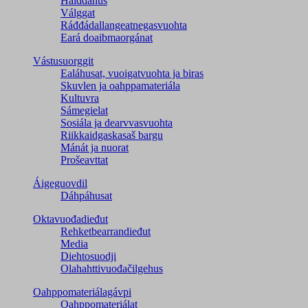
Hálddahus
Válggat
Ráđđádallangeatnegas­vuohta
Eará doaibmaorgánat
Vástusuorggit
Ealáhusat, vuoigatvuohta ja biras
Skuvlen ja oahppamateriála
Kultuvra
Sámegielat
Sosiála ja dearvvasvuohta
Riikkaidgaskasaš bargu
Mánát ja nuorat
Prošeavttat
Áigeguovdil
Dáhpáhusat
Oktavuođadieđut
Rehketbearrandieđut
Media
Diehtosuodji
Olahahttivuođačilgehus
Oahppomateriálagávpi
Oahppomateriálat