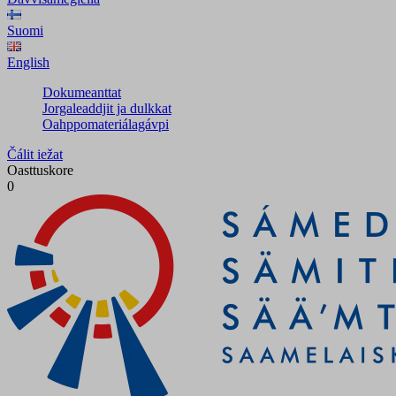
Suomi
English
Dokumeanttat
Jorgaleaddjit ja dulkkat
Oahppomateriálagávpi
Čálit iežat
Oasttuskore
0