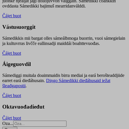
juohke njealját jagi dollojuvvon válggain. Sámedikki čoahkkin
ovddasta Sámedikki bajimuš mearridanválddi.
Čájet buot
Vástusuorggit
Sámedikkis mii bargat olles sámeálbmoga buorrin, vuoi sámegielain
ja kultuvrras livčče eallinsadji maiddái boahttevuođas.
Čájet buot
Áigeguovdil
Sámediggi muitala doaimmaidis birra mediai ja eará berošteaddjiide
earret eará dieđáhusain.
Diŋgo Sámedikki dieđáhusaid iežat
šleađgapostii
.
Čájet buot
Oktavuođadieđut
Čájet buot
Oza...