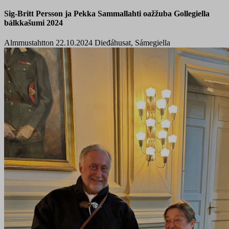
Sig-Britt Persson ja Pekka Sammallahti oažžuba Gollegiella
bálkkašumi 2024
Almmustahtton 22.10.2024
Dieđáhusat, Sámegiella