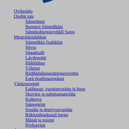
Ovdasiidu
Dieđut mis
Sámediggi
Barggus Sámedikkis
Sámekulturguovddáš Sajos
Mearrádusdahkan
Sámedikki čoahkkin
Stivra
Ságadoalli
Lávdegottit
Hálddahus
Válggat
Ráđđádallangeatnegas­vuohta
Eará doaibmaorgánat
Vástusuorggit
Ealáhusat, vuoigatvuohta ja biras
Skuvlen ja oahppamateriála
Kultuvra
Sámegielat
Sosiála ja dearvvasvuohta
Riikkaidgaskasaš bargu
Mánát ja nuorat
Prošeavttat