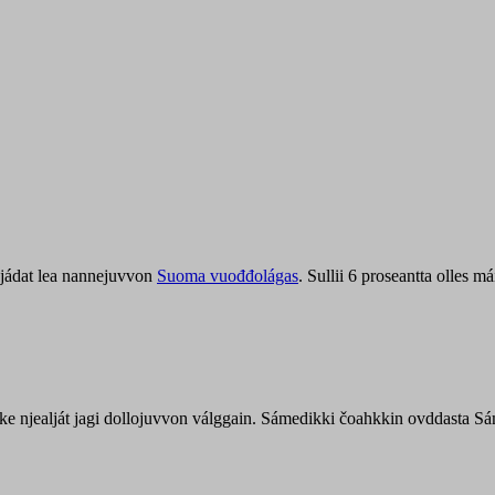
jádat lea nannejuvvon
Suoma vuođđolágas
. Sullii 6 proseantta olles
uohke njealját jagi dollojuvvon válggain. Sámedikki čoahkkin ovddasta 