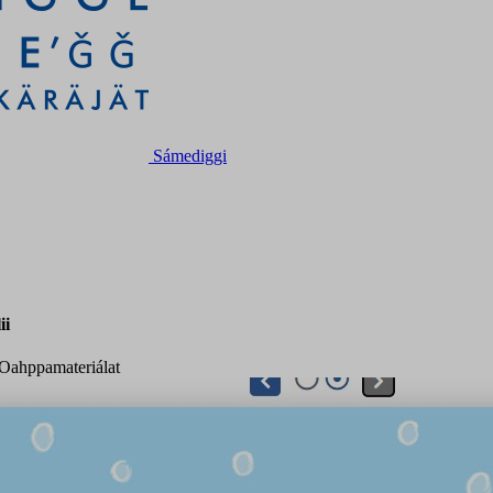
Sámediggi
ii
 Oahppamateriálat