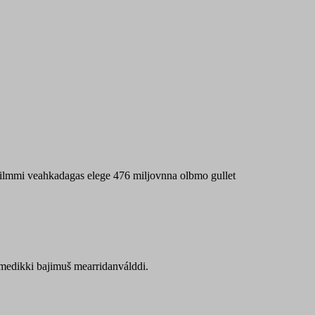
 máilmmi veahkadagas elege 476 miljovnna olbmo gullet
Sámedikki bajimuš mearridanválddi.