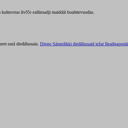
kultuvrras livčče eallinsadji maiddái boahttevuođas.
rret eará dieđáhusain.
Diŋgo Sámedikki dieđáhusaid iežat šleađgapostii