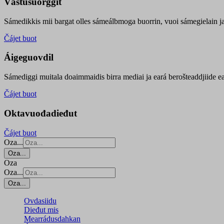
Vástusuorggit
Sámedikkis mii bargat olles sámeálbmoga buorrin, vuoi sámegielain ja 
Čájet buot
Áigeguovdil
Sámediggi muitala doaimmaidis birra mediai ja eará berošteaddjiide ea
Čájet buot
Oktavuođadieđut
Čájet buot
Oza...
Oza...
Oza
Oza...
Oza...
Ovdasiidu
Dieđut mis
Mearrádusdahkan