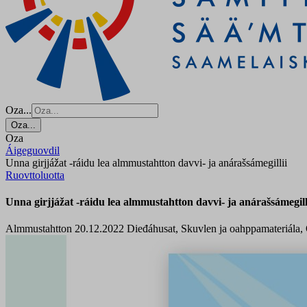
Oza...
Oza...
Oza
Áigeguovdil
Unna girjjážat -ráidu lea almmustahtton davvi- ja anárašsámegillii
Ruovttoluotta
Unna girjjážat -ráidu lea almmustahtton davvi- ja anárašsámegill
Almmustahtton 20.12.2022
Dieđáhusat, Skuvlen ja oahppamateriála,