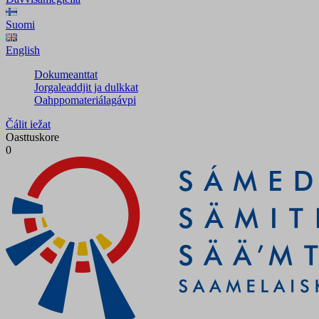
Suomi
English
Dokumeanttat
Jorgaleaddjit ja dulkkat
Oahppomateriálagávpi
Čálit iežat
Oasttuskore
0