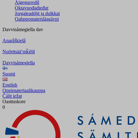
Áigeguovdil
Oktavuođadieđut
Jorgaleaddjit ja dulkkat
Oahppomateriálagávpi
Davvisámegiella
dav
Anarâškielâ
Nuõrttsääʹmǩiõll
Davvisámegiella
Suomi
English
Oppimateriaalikauppa
Čálit iežat
Oasttuskore
0