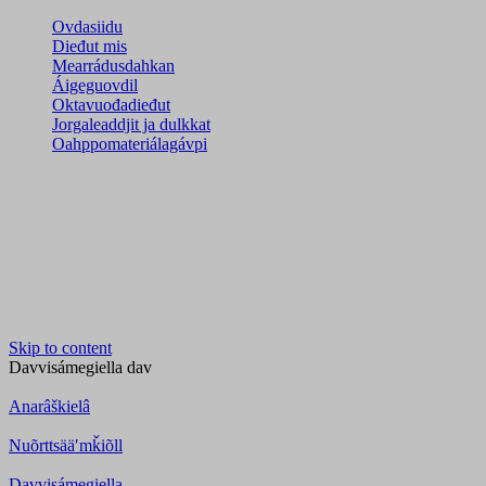
Ovdasiidu
Dieđut mis
Mearrádusdahkan
Áigeguovdil
Oktavuođadieđut
Jorgaleaddjit ja dulkkat
Oahppomateriálagávpi
Skip to content
Davvisámegiella
dav
Anarâškielâ
Nuõrttsääʹmǩiõll
Davvisámegiella