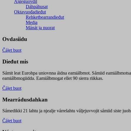
Áigeguovdil
Dáhpáhusat
Oktavuođadieđut
Rehketbearrandieđut
Media
Mánát ja nuorat
Ovdasiidu
Čájet buot
Dieđut mis
Sámit leat Eurohpa uniovnna áidna eamiálbmot. Sámiid eamiálbmotsa
eamiálbmogiidda. Eamiálbmogat ellet 90 sierra riikkas.
Čájet buot
Mearrádusdahkan
Sámedikki 21 lahtu ja njealje várrelahtu váljejuvvojit sámiid siste j
Čájet buot