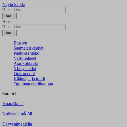
Näytä kaikki
Hae...
Hae...
Hae
Hae...
Hae...
Etusivu
Saamelaiskäräjät
Päätöksenteko
Vastuualueet
Ajankohtaista
Yhteystiedot
Dokumentit
Kääntäjät ja tulkit
Oppimateriaalikauppa
Suomi
fi
Anarâškielâ
Nuõrttsääʹmǩiõll
Davvisámegiella