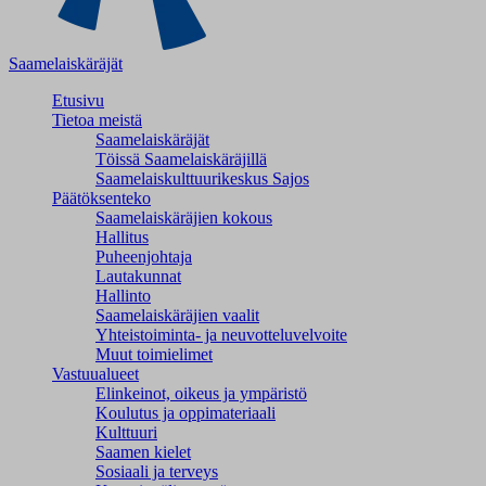
Saamelaiskäräjät
Etusivu
Tietoa meistä
Saamelaiskäräjät
Töissä Saamelaiskäräjillä
Saamelaiskulttuuri­keskus Sajos
Päätöksenteko
Saamelaiskäräjien kokous
Hallitus
Puheenjohtaja
Lautakunnat
Hallinto
Saamelaiskäräjien vaalit
Yhteistoiminta- ja neuvotteluvelvoite
Muut toimielimet
Vastuualueet
Elinkeinot, oikeus ja ympäristö
Koulutus ja oppimateriaali
Kulttuuri
Saamen kielet
Sosiaali ja terveys