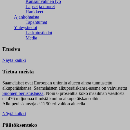
Kansainvälinen työ
Lapset ja nuoret
Hankkeet
Ajankohtaista
Tapahtumat
Yhteystiedot
Laskutustiedot
Media
Etusivu
Näytä kaikki
Tietoa meistä
Saamelaiset ovat Euroopan unionin alueen ainoa tunnustettu
alkuperäiskansa. Saamelaisten alkuperäiskansa-asema on vahvistettu
Suomen perustuslaissa
.
Noin 6 prosenttia koko maailman väestöstä
eli 476 miljoonaa ihmistä kuuluu alkuperäiskansoihin.
Alkuperäiskansoja elää 90 eri valtion alueella.
Näytä kaikki
Päätöksenteko