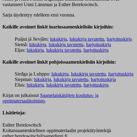
vastanneet Unni Länsman ja Esther Berelowitsch.
Sarja täydentyy edelleen ensi vuonna.
Kaikille avoimet linkit inarinsaamenkielisiin kirjoihin:
Puájui já Jievjâm:
lukukirja
,
lukukirja tavutettu
,
harjoituskirja
Siemâ:
lukukirja
,
lukukirja tavutettu
,
harjoituskirja
Eljas:
lukukirja
,
lukukirja tavutettu
,
harjoituskirja
Kaikille avoimet linkit pohjoissaamenkielisiin kirjoihin:
Sieđga ja Luhppu:
lukukirja
,
lukukirja tavutettu
,
harjoituskirja
Siepman:
lukukirja
,
lukukirja tavutettu
,
harjoituskirja
Elias:
lukukirja
,
lukukirja tavutettu
,
harjoituskirja
Kirjat on julkaissut
Saamelaiskäräjien koulutus- ja
oppimateriaalitoimisto
.
Lisätietoja:
Esther Berelowitsch
Koltansaamenkielinen oppimateriaalin projektityöntekijä
esther.berelowitsch@samediggi.fi