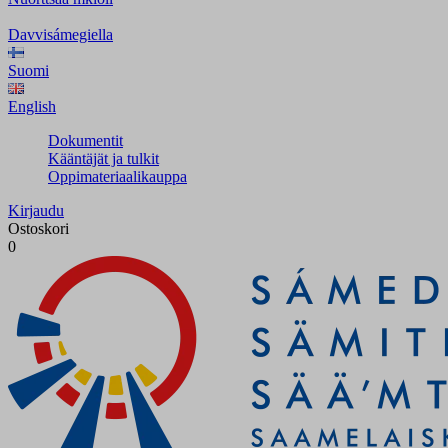
Davvisámegiella
Suomi
English
Dokumentit
Kääntäjät ja tulkit
Oppimateriaalikauppa
Kirjaudu
Ostoskori
0