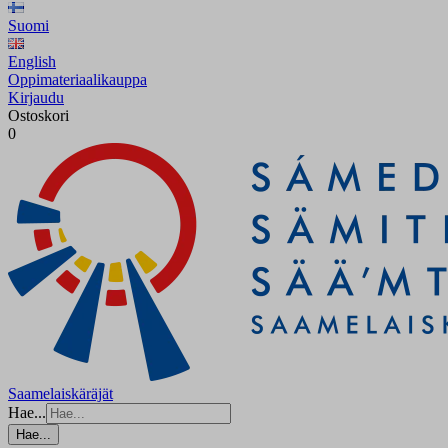
Suomi
English
Oppimateriaalikauppa
Kirjaudu
Ostoskori
0
Saamelaiskäräjät
Hae...
Hae...