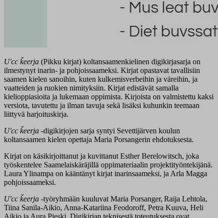
Uʹcc ǩeerja
(Pikku kirjat) koltansaamenkielinen digikirjasarja on
ilmestynyt inarin- ja pohjoissaameksi. Kirjat opastavat tavallisiin
saamen kielen sanoihin, kuten kulkemisverbeihin ja väreihin, ja
vaatteiden ja ruokien nimityksiin. Kirjat edistävät samalla
kielioppiasioita ja lukemaan oppimista. Kirjoista on valmistettu kaksi
versiota, tavutettu ja ilman tavuja sekä lisäksi kuhunkin teemaan
liittyvä harjoituskirja.
Uʹcc ǩeerja
-digikirjojen sarja syntyi Sevettijärven koulun
koltansaamen kielen opettaja Maria Porsangerin ehdotuksesta.
Kirjat on käsikirjoittanut ja kuvittanut Esther Berelowitsch, joka
työskentelee Saamelaiskäräjillä oppimateriaalin projektityöntekijänä.
Laura Ylinampa on kääntänyt kirjat inarinsaameksi, ja Arla Magga
pohjoissaameksi.
Uʹcc ǩeerja
-työryhmään kuuluvat Maria Porsanger, Raija Lehtola,
Tiina Sanila-Aikio, Anna-Katariina Feodoroff, Petra Kuuva, Heli
Aikio ja Aura Pieski. Digikirjan teknisestä toteutuksesta ovat