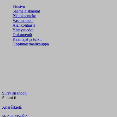
Etusivu
Saamelaiskäräjät
Päätöksenteko
Vastuualueet
Ajankohtaista
Yhteystiedot
Dokumentit
Kääntäjät ja tulkit
Oppimateriaalikauppa
Siirry sisältöön
Suomi
fi
Anarâškielâ
Nuõrttsääʹmǩiõll