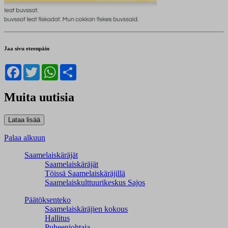
Jaa sivu eteenpäin
Facebook
Twitter
WhatsApp
Share
Muita uutisia
Palaa alkuun
Saamelaiskäräjät
Saamelaiskäräjät
Töissä Saamelaiskäräjillä
Saamelaiskulttuuri­keskus Sajos
Päätöksenteko
Saamelaiskäräjien kokous
Hallitus
Puheenjohtaja