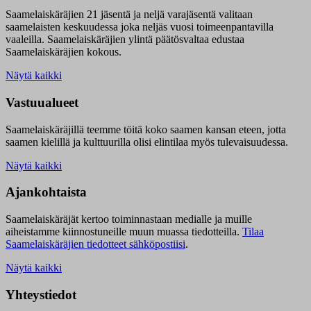
Saamelaiskäräjien 21 jäsentä ja neljä varajäsentä valitaan
saamelaisten keskuudessa joka neljäs vuosi toimeenpantavilla
vaaleilla. Saamelaiskäräjien ylintä päätösvaltaa edustaa
Saamelaiskäräjien kokous.
Näytä kaikki
Vastuualueet
Saamelaiskäräjillä t
eemme töitä koko saamen kansan eteen, jotta
saamen kielillä ja kulttuurilla olisi elintilaa myös tulevaisuudessa.
Näytä kaikki
Ajankohtaista
Saamelaiskäräjät kertoo toiminnastaan medialle ja muille
aiheistamme kiinnostuneille muun muassa tiedotteilla.
Tilaa
Saamelaiskäräjien tiedotteet sähköpostiisi
.
Näytä kaikki
Yhteystiedot