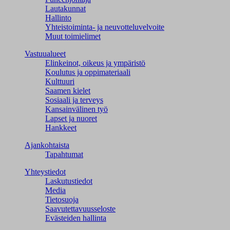
Lautakunnat
Hallinto
Yhteistoiminta- ja neuvotteluvelvoite
Muut toimielimet
Vastuualueet
Elinkeinot, oikeus ja ympäristö
Koulutus ja oppimateriaali
Kulttuuri
Saamen kielet
Sosiaali ja terveys
Kansainvälinen työ
Lapset ja nuoret
Hankkeet
Ajankohtaista
Tapahtumat
Yhteystiedot
Laskutustiedot
Media
Tietosuoja
Saavutettavuusseloste
Evästeiden hallinta