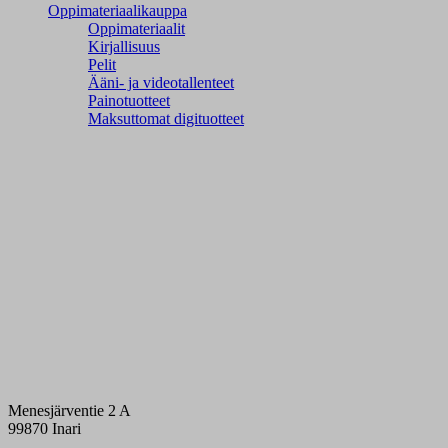
Oppimateriaalikauppa
Oppimateriaalit
Kirjallisuus
Pelit
Ääni- ja videotallenteet
Painotuotteet
Maksuttomat digituotteet
Menesjärventie 2 A
99870 Inari