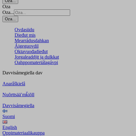
Oza...
Oza
Oza...
Oza...
Ovdasiidu
Dieđut mis
Mearrádusdahkan
Áigeguovdil
Oktavuođadieđut
Jorgaleaddjit ja dulkkat
Oahppomateriálagávpi
Davvisámegiella
dav
Anarâškielâ
Nuõrttsääʹmǩiõll
Davvisámegiella
Suomi
English
Oppimateriaalikauppa