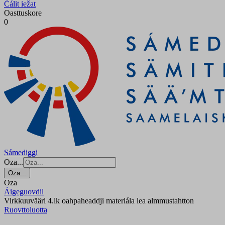
Čálit iežat
Oasttuskore
0
Sámediggi
Oza...
Oza...
Oza
Áigeguovdil
Virkkuuvääri 4.lk oahpaheaddji materiála lea almmustahtton
Ruovttoluotta