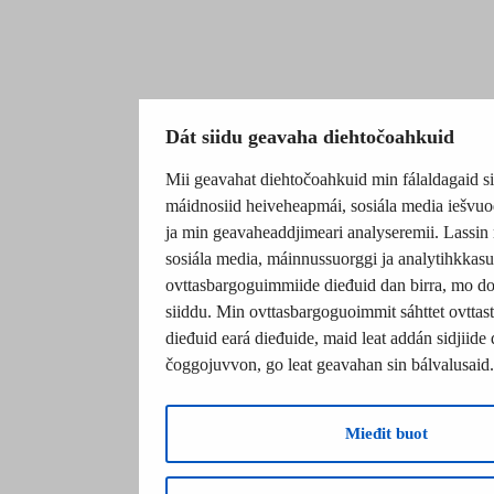
Dát siidu geavaha diehtočoahkuid
Mii geavahat diehtočoahkuid min fálaldagaid si
máidnosiid heiveheapmái, sosiála media iešvuo
ja min geavaheaddjimeari analyseremii. Lassin 
sosiála media, máinnussuorggi ja analytihkkas
ovttasbargoguimmiide dieđuid dan birra, mo d
siiddu. Min ovttasbargoguoimmit sáhttet ovttasta
dieđuid eará dieđuide, maid leat addán sidjiide 
čoggojuvvon, go leat geavahan sin bálvalusaid.
Mieđit buot