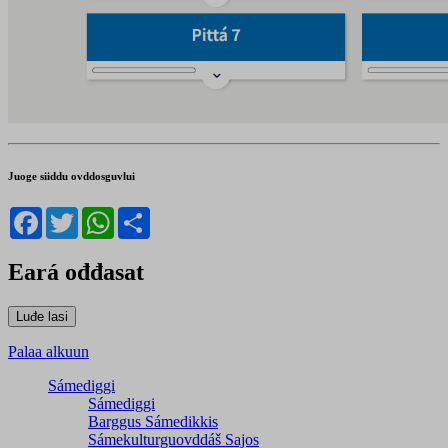
Juoge siiddu ovddosguvlui
Facebook
Twitter
WhatsApp
Share
Eará ođđasat
Palaa alkuun
Sámediggi
Sámediggi
Barggus Sámedikkis
Sámekulturguovddáš Sajos