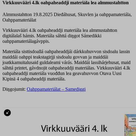
Virkkuuvääri 4.lk oahpaheaddji materiála lea almmustahtton
Almmustahtton 19.8.2025
Dieđáhusat, Skuvlen ja oahppamateriála,
Oahppamateriálat
Virkkuuvääri 4.lk oahpaheaddji materiála lea almmustahtton
digitálalaš hámis. Materiála sáhttá diŋgot Sámedikki
oahppamateriálagávppis.
Materiála sisttisdoallá oahpaheaddjái dárkkuhuvvon sisdoalu lassin
maiddái oahppi teakstagirjji sisdoalu govvan ja maiddái
joatkkamuitalusaid guldaleami várás. Maiddái lassihárjehusat, maid
sáhttá printet, gávdnojit oahpaheaddji materiálas. Virkkuuvääri 4.lk
oahpaheaddji materiála vuođđun lea geavahuvvon Otava Uusi
Kipinä 4 oahpaheaddji materiála.
Diŋgojumit:
Oahppamateriálat – Samediggi