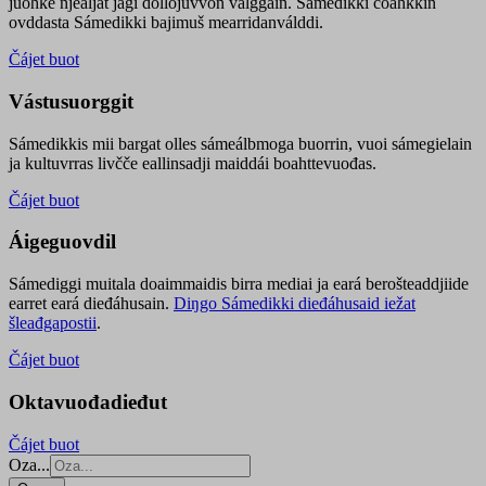
juohke njealját jagi dollojuvvon válggain. Sámedikki čoahkkin
ovddasta Sámedikki bajimuš mearridanválddi.
Čájet buot
Vástusuorggit
Sámedikkis mii bargat olles sámeálbmoga buorrin, vuoi sámegielain
ja kultuvrras livčče eallinsadji maiddái boahttevuođas.
Čájet buot
Áigeguovdil
Sámediggi muitala doaimmaidis birra mediai ja eará berošteaddjiide
earret eará dieđáhusain.
Diŋgo Sámedikki dieđáhusaid iežat
šleađgapostii
.
Čájet buot
Oktavuođadieđut
Čájet buot
Oza...