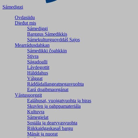
Sámediggi
Ovdasiidu
Dieđut mis
Sámediggi
Barggus Sámedikkis
Sámekulturguovddáš Sajos
Mearrádusdahkan
Sámedikki čoahkkin
Stivra
Ságadoalli
Lávdegottit
Hálddahus
Válggat
Ráđđádallangeatnegas­vuohta
Eará doaibmaorgánat
Vástusuorggit
Ealáhusat, vuoigatvuohta ja biras
Skuvlen ja oahppamateriála
Kultuvra
Sámegielat
Sosiála ja dearvvasvuohta
Riikkaidgaskasaš bargu
Mánát ja nuorat