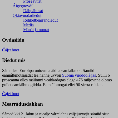
Prošeavttat
Áigeguovdil
Dáhpáhusat
Oktavuođadieđut
Rehketbearrandieđut
Media
Mánát ja nuorat
Ovdasiidu
Čájet buot
Dieđut mis
Sámit leat Eurohpa uniovnna áidna eamiálbmot. Sámiid
eamiálbmotsajádat lea nannejuvvon
Suoma vuođđolágas
. Sullii 6
proseantta olles máilmmi veahkadagas elege 476 miljovnna olbmo
gullet eamiálbmogiidda. Eamiálbmogat ellet 90 sierra riikkas.
Čájet buot
Mearrádusdahkan
Sámedikki 21 lahtu ja njealje várrelahtu váljejuvvojit sámiid siste