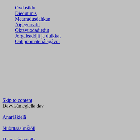
Ovdasiidu
Dieđut mis
Mearrádusdahkan
Áigeguovdil
Oktavuođadieđut
Jorgaleaddjit ja dulkkat
Oahppomateriálagávpi
Skip to content
Davvisámegiella
dav
Anarâškielâ
Nuõrttsääʹmǩiõll
Davvisámegiella