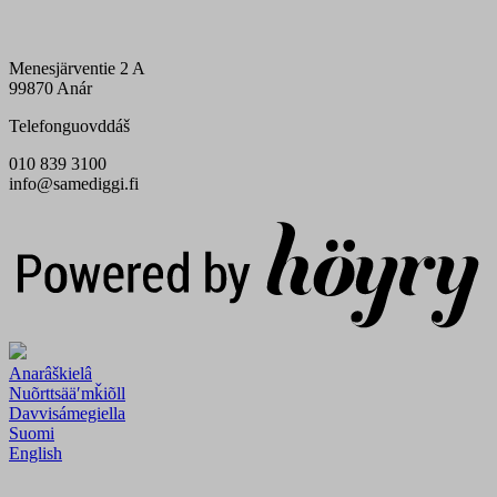
Menesjärventie 2 A
99870 Anár
Telefonguovddáš
010 839 3100
info@samediggi.fi
Digi- ja mainostoimisto Höyry Rovaniemi ja Oulu
Anarâškielâ
Nuõrttsääʹmǩiõll
Davvisámegiella
Suomi
English