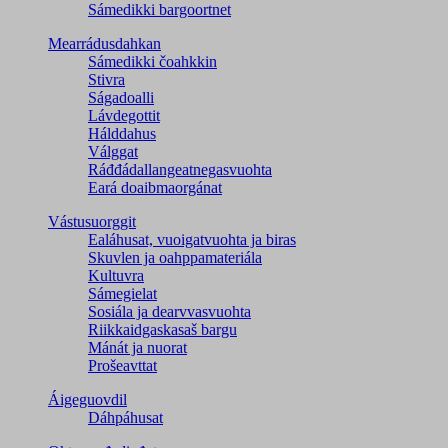
Sámedikki bargoortnet
Mearrádusdahkan
Sámedikki čoahkkin
Stivra
Ságadoalli
Lávdegottit
Hálddahus
Válggat
Ráđđádallangeatnegas­vuohta
Eará doaibmaorgánat
Vástusuorggit
Ealáhusat, vuoigatvuohta ja biras
Skuvlen ja oahppamateriála
Kultuvra
Sámegielat
Sosiála ja dearvvasvuohta
Riikkaidgaskasaš bargu
Mánát ja nuorat
Prošeavttat
Áigeguovdil
Dáhpáhusat