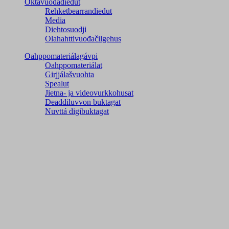
Oktavuođadieđut
Rehketbearrandieđut
Media
Diehtosuodji
Olahahttivuođačilgehus
Oahppomateriálagávpi
Oahppomateriálat
Girjjálašvuohta
Spealut
Jietna- ja videovurkkohusat
Deaddiluvvon buktagat
Nuvttá digibuktagat