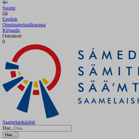
Suomi
English
Oppimateriaalikauppa
Kirjaudu
Ostoskori
0
Saamelaiskäräjät
Hae...
Hae...