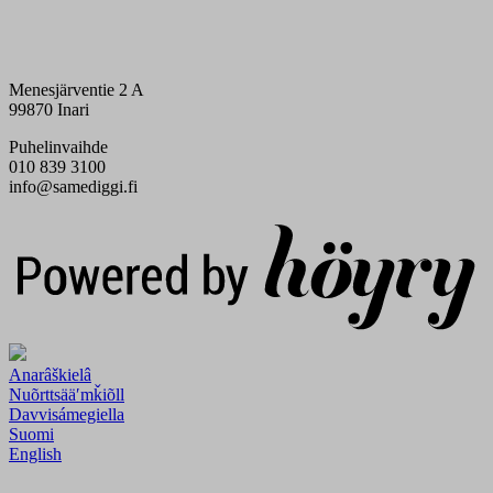
Menesjärventie 2 A
99870 Inari
Puhelinvaihde
010 839 3100
info@samediggi.fi
Digi- ja mainostoimisto Höyry Rovaniemi ja Oulu
Anarâškielâ
Nuõrttsääʹmǩiõll
Davvisámegiella
Suomi
English