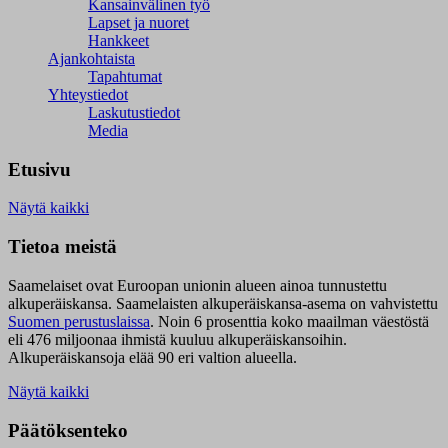
Kansainvälinen työ
Lapset ja nuoret
Hankkeet
Ajankohtaista
Tapahtumat
Yhteystiedot
Laskutustiedot
Media
Etusivu
Näytä kaikki
Tietoa meistä
Saamelaiset ovat Euroopan unionin alueen ainoa tunnustettu
alkuperäiskansa. Saamelaisten alkuperäiskansa-asema on vahvistettu
Suomen perustuslaissa
.
Noin 6 prosenttia koko maailman väestöstä
eli 476 miljoonaa ihmistä kuuluu alkuperäiskansoihin.
Alkuperäiskansoja elää 90 eri valtion alueella.
Näytä kaikki
Päätöksenteko