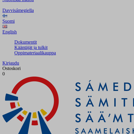
Davvisámegiella
Suomi
English
Dokumentit
Kääntäjät ja tulkit
Oppimateriaalikauppa
Kirjaudu
Ostoskori
0