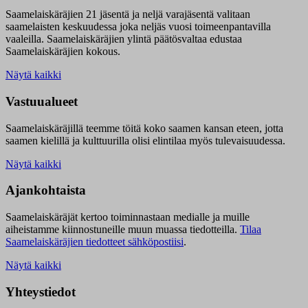
Saamelaiskäräjien 21 jäsentä ja neljä varajäsentä valitaan
saamelaisten keskuudessa joka neljäs vuosi toimeenpantavilla
vaaleilla. Saamelaiskäräjien ylintä päätösvaltaa edustaa
Saamelaiskäräjien kokous.
Näytä kaikki
Vastuualueet
Saamelaiskäräjillä t
eemme töitä koko saamen kansan eteen, jotta
saamen kielillä ja kulttuurilla olisi elintilaa myös tulevaisuudessa.
Näytä kaikki
Ajankohtaista
Saamelaiskäräjät kertoo toiminnastaan medialle ja muille
aiheistamme kiinnostuneille muun muassa tiedotteilla.
Tilaa
Saamelaiskäräjien tiedotteet sähköpostiisi
.
Näytä kaikki
Yhteystiedot