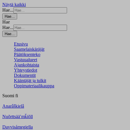
Näytä kaikki
Hae...
Hae...
Hae
Hae...
Hae...
Etusivu
Saamelaiskäräjät
Päätöksenteko
Vastuualueet
Ajankohtaista
Yhteystiedot
Dokumentit
Kääntäjät ja tulkit
Oppimateriaalikauppa
Suomi
fi
Anarâškielâ
Nuõrttsääʹmǩiõll
Davvisámegiella