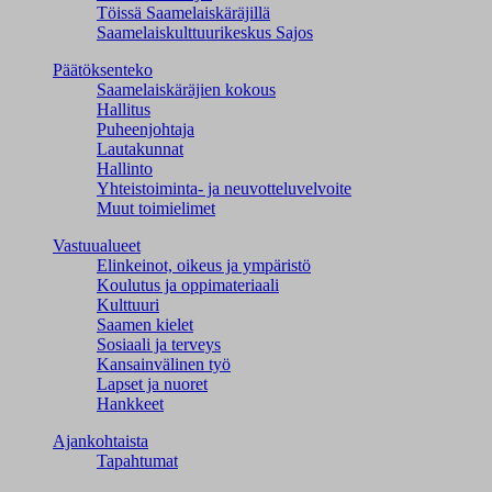
Töissä Saamelaiskäräjillä
Saamelaiskulttuuri­keskus Sajos
Päätöksenteko
Saamelaiskäräjien kokous
Hallitus
Puheenjohtaja
Lautakunnat
Hallinto
Yhteistoiminta- ja neuvotteluvelvoite
Muut toimielimet
Vastuualueet
Elinkeinot, oikeus ja ympäristö
Koulutus ja oppimateriaali
Kulttuuri
Saamen kielet
Sosiaali ja terveys
Kansainvälinen työ
Lapset ja nuoret
Hankkeet
Ajankohtaista
Tapahtumat