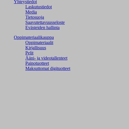
Yhteystiedot
Laskutustiedot
Media
Tietosuoja
Saavutettavuusseloste
Evästeiden hallinta
Oppimateriaalikauppa
Oppimateriaalit
Kirjallisuus
Pelit
Ääni- ja videotallenteet
Painotuotteet
Maksuttomat digituotteet