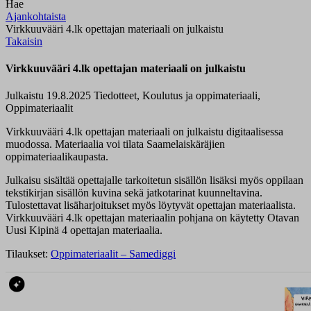
Hae
Ajankohtaista
Virkkuuvääri 4.lk opettajan materiaali on julkaistu
Takaisin
Virkkuuvääri 4.lk opettajan materiaali on julkaistu
Julkaistu 19.8.2025
Tiedotteet, Koulutus ja oppimateriaali,
Oppimateriaalit
Virkkuuvääri 4.lk opettajan materiaali on julkaistu digitaalisessa
muodossa. Materiaalia voi tilata Saamelaiskäräjien
oppimateriaalikaupasta.
Julkaisu sisältää opettajalle tarkoitetun sisällön lisäksi myös oppilaan
tekstikirjan sisällön kuvina sekä jatkotarinat kuunneltavina.
Tulostettavat lisäharjoitukset myös löytyvät opettajan materiaalista.
Virkkuuvääri 4.lk opettajan materiaalin pohjana on käytetty Otavan
Uusi Kipinä 4 opettajan materiaalia.
Tilaukset:
Oppimateriaalit – Samediggi