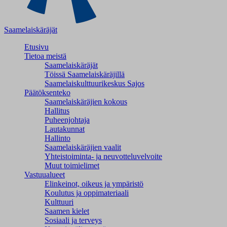
Saamelaiskäräjät
Etusivu
Tietoa meistä
Saamelaiskäräjät
Töissä Saamelaiskäräjillä
Saamelaiskulttuuri­keskus Sajos
Päätöksenteko
Saamelaiskäräjien kokous
Hallitus
Puheenjohtaja
Lautakunnat
Hallinto
Saamelaiskäräjien vaalit
Yhteistoiminta- ja neuvotteluvelvoite
Muut toimielimet
Vastuualueet
Elinkeinot, oikeus ja ympäristö
Koulutus ja oppimateriaali
Kulttuuri
Saamen kielet
Sosiaali ja terveys