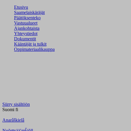
Etusivu
Saamelaiskäräjät
Päätöksenteko
Vastuualueet
Ajankohtaista
Yhteystiedot
Dokumentit
Kääntäjät ja tulkit
Oppimateriaalikauppa
Siirry sisältöön
Suomi
fi
Anarâškielâ
Nuõrttsääʹmǩiõll