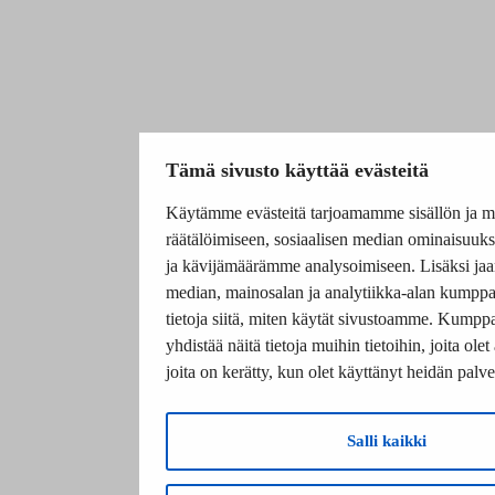
Tämä sivusto käyttää evästeitä
Käytämme evästeitä tarjoamamme sisällön ja m
räätälöimiseen, sosiaalisen median ominaisuuk
ja kävijämäärämme analysoimiseen. Lisäksi ja
median, mainosalan ja analytiikka-alan kumpp
tietoja siitä, miten käytät sivustoamme. Kump
yhdistää näitä tietoja muihin tietoihin, joita olet 
joita on kerätty, kun olet käyttänyt heidän palve
Salli kaikki