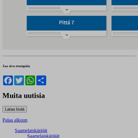
Jaa sivu eteenpäin
Facebook
Twitter
WhatsApp
Share
Muita uutisia
Palaa alkuun
Saamelaiskäräjät
Saamelaiskäräjät