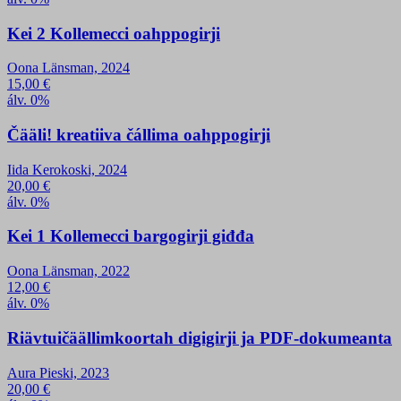
Kei 2 Kollemecci oahppogirji
Oona Länsman, 2024
15,00
€
álv. 0%
Čääli! kreatiiva čállima oahppogirji
Iida Kerokoski, 2024
20,00
€
álv. 0%
Kei 1 Kollemecci bargogirji giđđa
Oona Länsman, 2022
12,00
€
álv. 0%
Riävtuičäällim­koortah digigirji ja PDF-dokumeanta
Aura Pieski, 2023
20,00
€