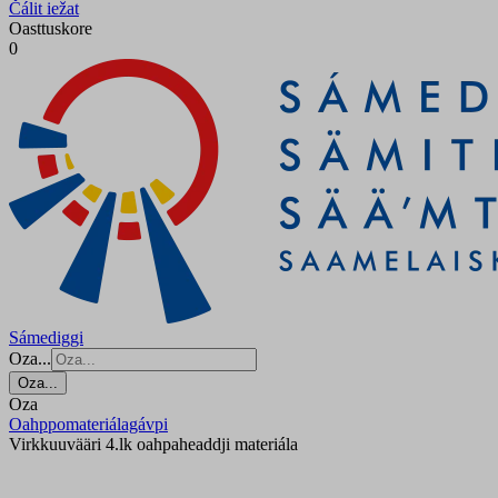
Čálit iežat
Oasttuskore
0
Sámediggi
Oza...
Oza...
Oza
Oahppomateriálagávpi
Virkkuuvääri 4.lk oahpaheaddji materiála