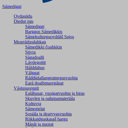
Sámediggi
Ovdasiidu
Dieđut mis
Sámediggi
Barggus Sámedikkis
Sámekulturguovddáš Sajos
Mearrádusdahkan
Sámedikki čoahkkin
Stivra
Ságadoalli
Lávdegottit
Hálddahus
Válggat
Ráđđádallangeatnegas­vuohta
Eará doaibmaorgánat
Vástusuorggit
Ealáhusat, vuoigatvuohta ja biras
Skuvlen ja oahppamateriála
Kultuvra
Sámegielat
Sosiála ja dearvvasvuohta
Riikkaidgaskasaš bargu
Mánát ja nuorat