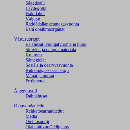
Ságadoalli
Lávdegottit
Hálddahus
Válggat
Ráđđádallangeatnegas­vuohta
Eará doaibmaorgánat
Vástusuorggit
Ealáhusat, vuoigatvuohta ja biras
Skuvlen ja oahppamateriála
Kultuvra
Sámegielat
Sosiála ja dearvvasvuohta
Riikkaidgaskasaš bargu
Mánát ja nuorat
Prošeavttat
Áigeguovdil
Dáhpáhusat
Oktavuođadieđut
Rehketbearrandieđut
Media
Diehtosuodji
Olahahttivuođačilgehus