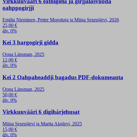
Virkkuuvääri 6 eatnigiela ja girjjálašvuođa
oahppogirjji
Emilia Nieminen, Petter Morottaja ja Miina Seurujärvi, 2026
25,00
€
álv. 0%
Kei 3 bargogirji giđđa
Oona Länsman, 2025
12,00
€
álv. 0%
Kei 2 Oahpaheaddji bagadus PDF-dokumeanta
Oona Länsman, 2025
50,00
€
álv. 0%
Virkkuuvääri 6 digihárjehusat
Miina Seurujärvi ja Martta Alajärvi, 2025
15,00
€
álv. 0%