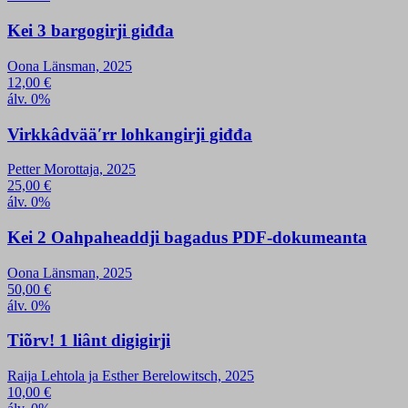
Kei 3 bargogirji giđđa
Oona Länsman, 2025
12,00
€
álv. 0%
Virkkâdvääʹrr lohkangirji giđđa
Petter Morottaja, 2025
25,00
€
álv. 0%
Kei 2 Oahpaheaddji bagadus PDF-dokumeanta
Oona Länsman, 2025
50,00
€
álv. 0%
Tiõrv! 1 liânt digigirji
Raija Lehtola ja Esther Berelowitsch, 2025
10,00
€