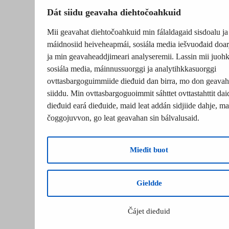
Dát siidu geavaha diehtočoahkuid
Mii geavahat diehtočoahkuid min fálaldagaid sisdoalu ja
máidnosiid heiveheapmái, sosiála media iešvuođaid doar
ja min geavaheaddjimeari analyseremii. Lassin mii juohk
sosiála media, máinnussuorggi ja analytihkkasuorggi
ovttasbargoguimmiide dieđuid dan birra, mo don geavah
siiddu. Min ovttasbargoguoimmit sáhttet ovttastahttit dai
dieđuid eará dieđuide, maid leat addán sidjiide dahje, mat
čoggojuvvon, go leat geavahan sin bálvalusaid.
Mieđit buot
Gieldde
Čájet dieđuid