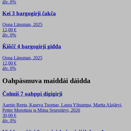
álv. 0%
Kei 3 bargogirji čakča
Oona Länsman, 2025
12,00
€
álv. 0%
Ǩiõčč 4 bargogirji giđđa
Oona Länsman, 2025
12,00
€
álv. 0%
Oahpásmuva maiddái dáidda
Čolmiš 7 oahppi digigirji
Aarnio Reeta, Kaseva Tuomas, Laura Ylinampa, Martta Alajärvi,
Petter Morottaja ja Miina Seurujärvi, 2026
30,00
€
álv. 0%