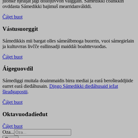
juohke njealját jagi dollojuvvon válggain. Sámedikki čoahkkin
ovddasta Sámedikki bajimuš mearridanválddi.
Čájet buot
Vástusuorggit
Sámedikkis mii bargat olles sámeálbmoga buorrin, vuoi sámegielain
ja kultuvrras livčče eallinsadji maiddái boahttevuođas.
Čájet buot
Áigeguovdil
Sámediggi muitala doaimmaidis birra mediai ja eará berošteaddjiide
earret eará dieđáhusain.
Diŋgo Sámedikki dieđáhusaid iežat
šleađgapostii
.
Čájet buot
Oktavuođadieđut
Čájet buot
Oza...