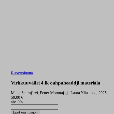
Ruovttoluotta
Virkkuuvääri 4.lk oahpaheaddji materiála
Miina Seurujärvi, Petter Morottaja ja Laura Ylinampa, 2025
50,00
€
álv. 0%
Virkkuuvääri
4.lk
Lasit oasttusgorii