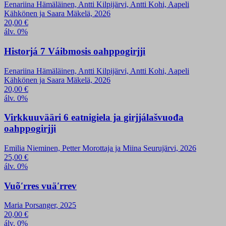
Eenariina Hämäläinen, Antti Kilpijärvi, Antti Kohi, Aapeli
Kähkönen ja Saara Mäkelä, 2026
20,00
€
álv. 0%
Historjá 7 Váibmosis oahppogirjji
Eenariina Hämäläinen, Antti Kilpijärvi, Antti Kohi, Aapeli
Kähkönen ja Saara Mäkelä, 2026
20,00
€
álv. 0%
Virkkuuvääri 6 eatnigiela ja girjjálašvuođa
oahppogirjji
Emilia Nieminen, Petter Morottaja ja Miina Seurujärvi, 2026
25,00
€
álv. 0%
Vuõʹrres vuäʹrrev
Maria Porsanger, 2025
20,00
€
álv. 0%