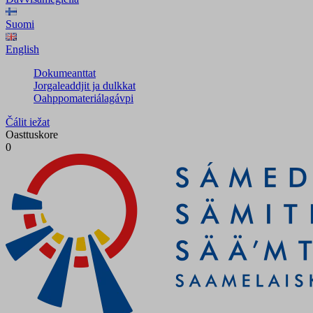
Suomi
English
Dokumeanttat
Jorgaleaddjit ja dulkkat
Oahppomateriálagávpi
Čálit iežat
Oasttuskore
0