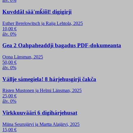
álv. 0%
Kuvddâl sääʹmǩiõl! digigirji
Esther Berelowitsch ja Raija Lehtola, 2025
10,00
€
álv. 0%
Gea 2 Oahpaheaddji bagadus PDF-dokumeanta
Oona Länsman, 2025
50,00
€
álv. 0%
Vállje sámegiela! 8 hárjehusgirji čakča
Risten Mustonen ja Helmi Länsman, 2025
25,00
€
álv. 0%
Virkkuuvääri 6 digihárjehusat
Miina Seurujärvi ja Martta Alajärvi, 2025
15,00
€