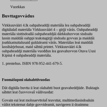
oahpaheaddji
materiála
Vuorkkas
quantity
Buvttagovvádus
Virkkuuvääri 4.lk oahpaheaddji materiála lea oahpaheaddji
digitálalaš materiála Virkkuuvääri 4 – girjji várás. Oahpaheaddji
materiála sisttisdoallá oahpaheaddjái dárkkuhuvvon sisdoalu
lassin maiddái oahppi teakstagirjji sisdoalu govvan ja maiddái
joatkkamuitalusaid guldaleami várás. Materiálas leat maiddái
lassihárjehusat, maid sáhttá printet. Virkkuuvääri 4.lk
oahpaheaddji materiála vuođđun lea geavahuvvon Otava Uusi
Kipinä 4 oahpaheaddji materiála.
1. prentehus. ISBN 978-952-441-679-5.
Fuomášupmi olahahttivuođas
Dát digitála buvtta ii leat olahahtti buot geavaheddjiide. Buktagis
sáhttet leat čuovvovaš váilivuođat:
Govain eai leat molssaevttolaš teavsttat, multimediasisdoaluin
váilot tekstemat dahje govvideamit, navigeren ii doaimma