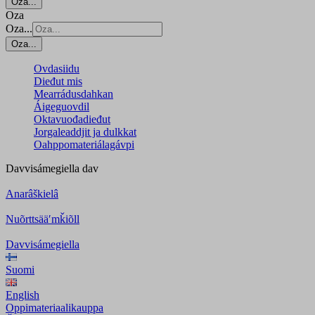
Oza...
Oza
Oza...
Oza...
Ovdasiidu
Dieđut mis
Mearrádusdahkan
Áigeguovdil
Oktavuođadieđut
Jorgaleaddjit ja dulkkat
Oahppomateriálagávpi
Davvisámegiella
dav
Anarâškielâ
Nuõrttsääʹmǩiõll
Davvisámegiella
Suomi
English
Oppimateriaalikauppa