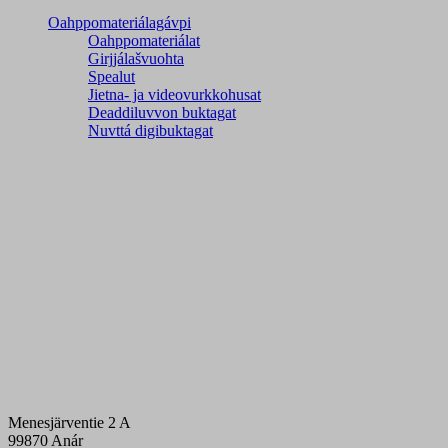
Oahppomateriálagávpi
Oahppomateriálat
Girjjálašvuohta
Spealut
Jietna- ja videovurkkohusat
Deaddiluvvon buktagat
Nuvttá digibuktagat
Menesjärventie 2 A
99870 Anár