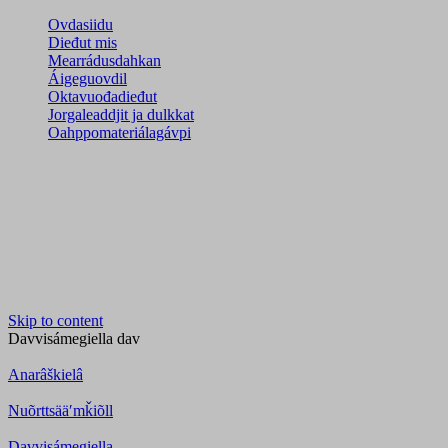
Ovdasiidu
Dieđut mis
Mearrádusdahkan
Áigeguovdil
Oktavuođadieđut
Jorgaleaddjit ja dulkkat
Oahppomateriálagávpi
Skip to content
Davvisámegiella
dav
Anarâškielâ
Nuõrttsääʹmǩiõll
Davvisámegiella