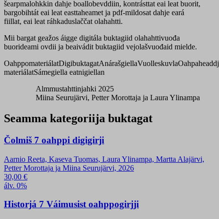
šearpmalohkkin dahje boallobevddiin, kontrásttat eai leat buorit,
bargobihtát eai leat easttaheamet ja pdf-mildosat dahje eará
fiillat, eai leat ráhkaduslaččat olahahtti.
Mii bargat geažos áigge digitála buktagiid olahahttivuođa
buorideami ovdii ja beaivádit buktagiid vejolašvuođaid mielde.
Oahppomateriálat
Digibuktagat
Anárašgiella
Vuolleskuvla
Oahpaheaddj
materiálat
Sámegiella eatnigiellan
Almmustahttinjahki 2025
Miina Seurujärvi, Petter Morottaja ja Laura Ylinampa
Seamma kategoriija buktagat
Čolmiš 7 oahppi digigirji
Aarnio Reeta, Kaseva Tuomas, Laura Ylinampa, Martta Alajärvi,
Petter Morottaja ja Miina Seurujärvi, 2026
30,00
€
álv. 0%
Historjá 7 Váimusist oahppogirjji