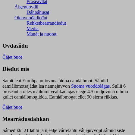
Prošeavttat
Áigeguovdil
Dáhpáhusat
Oktavuođadieđut
Rehketbearrandieđut
Media
Mánát ja nuorat
Ovdasiidu
Čájet buot
Dieđut mis
Sámit leat Eurohpa uniovnna áidna eamiálbmot. Sámiid
eamiálbmotsajádat lea nannejuvvon
Suoma vuođđolágas
. Sullii 6
proseantta olles máilmmi veahkadagas elege 476 miljovnna olbmo
gullet eamiálbmogiidda. Eamiálbmogat ellet 90 sierra riikkas.
Čájet buot
Mearrádusdahkan
Sámedikki 21 lahtu ja njealje várrelahtu váljejuvvojit sámiid siste