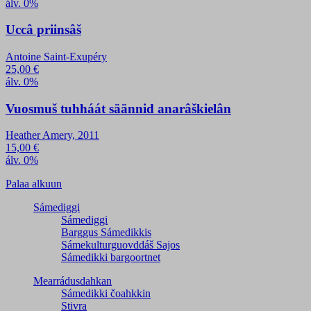
álv. 0%
Uccâ priinsâš
Antoine Saint-Exupéry
25,00
€
álv. 0%
Vuosmuš tuhháát säännid anarâškielân
Heather Amery, 2011
15,00
€
álv. 0%
Palaa alkuun
Sámediggi
Sámediggi
Barggus Sámedikkis
Sámekulturguovddáš Sajos
Sámedikki bargoortnet
Mearrádusdahkan
Sámedikki čoahkkin
Stivra