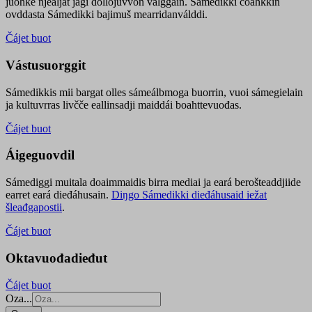
juohke njealját jagi dollojuvvon válggain. Sámedikki čoahkkin
ovddasta Sámedikki bajimuš mearridanválddi.
Čájet buot
Vástusuorggit
Sámedikkis mii bargat olles sámeálbmoga buorrin, vuoi sámegielain
ja kultuvrras livčče eallinsadji maiddái boahttevuođas.
Čájet buot
Áigeguovdil
Sámediggi muitala doaimmaidis birra mediai ja eará berošteaddjiide
earret eará dieđáhusain.
Diŋgo Sámedikki dieđáhusaid iežat
šleađgapostii
.
Čájet buot
Oktavuođadieđut
Čájet buot
Oza...