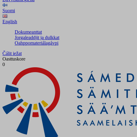
Suomi
English
Dokumeanttat
Jorgaleaddjit ja dulkkat
Oahppomateriálagávpi
Čálit iežat
Oasttuskore
0