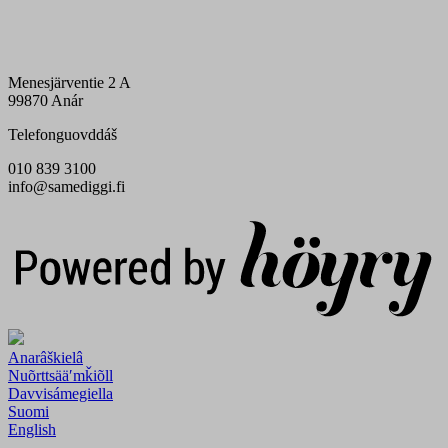
Menesjärventie 2 A
99870 Anár
Telefonguovddáš
010 839 3100
info@samediggi.fi
Digi- ja mainostoimisto Höyry Rovaniemi ja Oulu
Anarâškielâ
Nuõrttsääʹmǩiõll
Davvisámegiella
Suomi
English