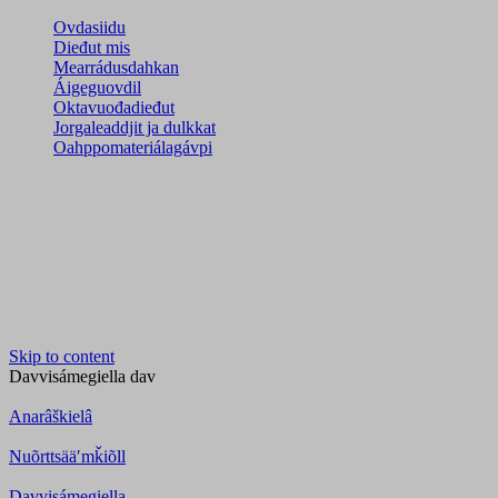
Ovdasiidu
Dieđut mis
Mearrádusdahkan
Áigeguovdil
Oktavuođadieđut
Jorgaleaddjit ja dulkkat
Oahppomateriálagávpi
Skip to content
Davvisámegiella
dav
Anarâškielâ
Nuõrttsääʹmǩiõll
Davvisámegiella