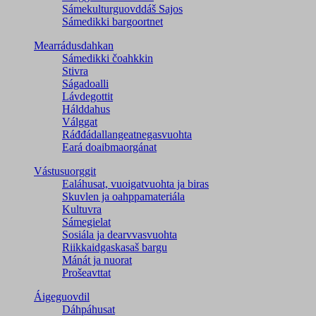
Sámekulturguovddáš Sajos
Sámedikki bargoortnet
Mearrádusdahkan
Sámedikki čoahkkin
Stivra
Ságadoalli
Lávdegottit
Hálddahus
Válggat
Ráđđádallangeatnegas­vuohta
Eará doaibmaorgánat
Vástusuorggit
Ealáhusat, vuoigatvuohta ja biras
Skuvlen ja oahppamateriála
Kultuvra
Sámegielat
Sosiála ja dearvvasvuohta
Riikkaidgaskasaš bargu
Mánát ja nuorat
Prošeavttat
Áigeguovdil
Dáhpáhusat