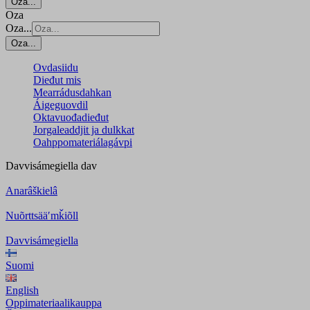
Oza...
Oza
Oza...
Oza...
Ovdasiidu
Dieđut mis
Mearrádusdahkan
Áigeguovdil
Oktavuođadieđut
Jorgaleaddjit ja dulkkat
Oahppomateriálagávpi
Davvisámegiella
dav
Anarâškielâ
Nuõrttsääʹmǩiõll
Davvisámegiella
Suomi
English
Oppimateriaalikauppa