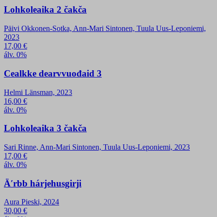
Lohkoleaika 2 čakča
Päivi Okkonen-Sotka, Ann-Mari Sintonen, Tuula Uus-Leponiemi,
2023
17,00
€
álv. 0%
Cealkke dearvvuođaid 3
Helmi Länsman, 2023
16,00
€
álv. 0%
Lohkoleaika 3 čakča
Sari Rinne, Ann-Mari Sintonen, Tuula Uus-Leponiemi, 2023
17,00
€
álv. 0%
Äʹrbb hárjehusgirji
Aura Pieski, 2024
30,00
€