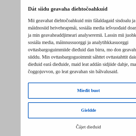
Dát siidu geavaha diehtočoahkuid
Mii geavahat diehtočoahkuid min fálaldagaid sisdoalu ja
máidnosiid heiveheapmái, sosiála media iešvuođaid doar
ja min geavaheaddjimeari analyseremii. Lassin mii juohk
sosiála media, máinnussuorggi ja analytihkkasuorggi
ovttasbargoguimmiide dieđuid dan birra, mo don geavah
siiddu. Min ovttasbargoguoimmit sáhttet ovttastahttit dai
dieđuid eará dieđuide, maid leat addán sidjiide dahje, mat
čoggojuvvon, go leat geavahan sin bálvalusaid.
Mieđit buot
Gieldde
Čájet dieđuid