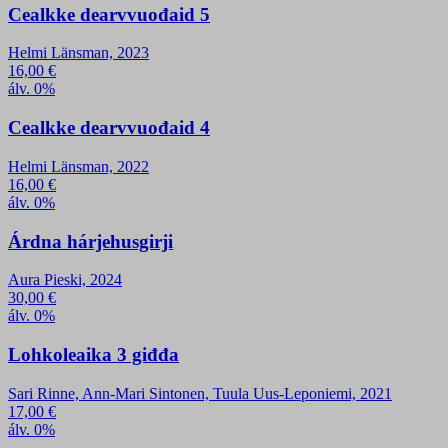
Cealkke dearvvuođaid 5
Helmi Länsman, 2023
16,00
€
álv. 0%
Cealkke dearvvuođaid 4
Helmi Länsman, 2022
16,00
€
álv. 0%
Árdna hárjehusgirji
Aura Pieski, 2024
30,00
€
álv. 0%
Lohkoleaika 3 giđđa
Sari Rinne, Ann-Mari Sintonen, Tuula Uus-Leponiemi, 2021
17,00
€
álv. 0%