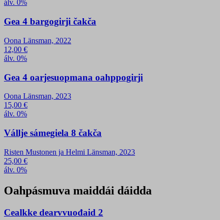
álv. 0%
Gea 4 bargogirji čakča
Oona Länsman, 2022
12,00
€
álv. 0%
Gea 4 oarjesuopmana oahppogirji
Oona Länsman, 2023
15,00
€
álv. 0%
Vállje sámegiela 8 čakča
Risten Mustonen ja Helmi Länsman, 2023
25,00
€
álv. 0%
Oahpásmuva maiddái dáidda
Cealkke dearvvuođaid 2