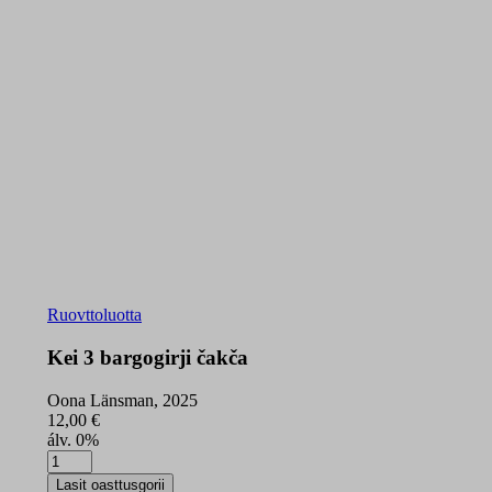
Ruovttoluotta
Kei 3 bargogirji čakča
Oona Länsman, 2025
12,00
€
álv. 0%
Kei
3
Lasit oasttusgorii