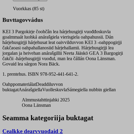
bargogirji
čakča
Vuorkkas (85 st)
quantity
Buvttagovvádus
KEI 3 Pargokirje čoohčân lea hárjehusgirji vuođđoskuvla
goalmmaát luohká anárašgiela vierisgiela oahpahussii. Dán
hárjehusgirjji hárjehusat leat oaivvilduvvon KEI 3 -oahppogirjji
čakčaoasi oahpahallanosiid hárjehallamii. Hárjehusgirjji lea
jorgalan ja heivehan anárašgillii Neeta Jääskö GEA 3 Bargogirji
čakčii -hárjehusgirjji vuođul, man lea čállán Oona Länsman.
Govaid lea sárgon Nora Bäck.
1. prentehus. ISBN 978-952-441-641-2.
Oahppomateriálat
Deaddiluvvon
buktagat
Anárašgiella
Vuolleskuvla
Sámegiella nubbin giellan
Almmustahttinjahki 2025
Oona Länsman
Seamma kategoriija buktagat
Cealkke dearvvuođaid 2