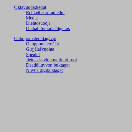
Oktavuođadieđut
Rehketbearrandieđut
Media
Diehtosuodji
Olahahttivuođačilgehus
Oahppomateriálagávpi
Oahppomateriálat
Girjjálašvuohta
Spealut
Jietna- ja videovurkkohusat
Deaddiluvvon buktagat
Nuvttá digibuktagat