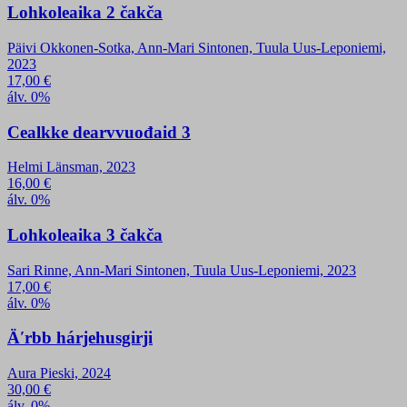
Lohkoleaika 2 čakča
Päivi Okkonen-Sotka, Ann-Mari Sintonen, Tuula Uus-Leponiemi,
2023
17,00
€
álv. 0%
Cealkke dearvvuođaid 3
Helmi Länsman, 2023
16,00
€
álv. 0%
Lohkoleaika 3 čakča
Sari Rinne, Ann-Mari Sintonen, Tuula Uus-Leponiemi, 2023
17,00
€
álv. 0%
Äʹrbb hárjehusgirji
Aura Pieski, 2024
30,00
€
álv. 0%