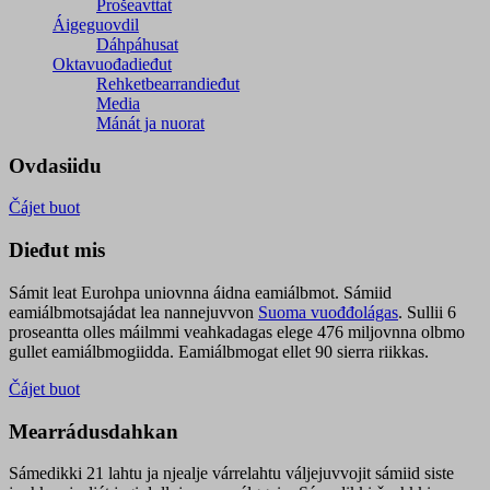
Prošeavttat
Áigeguovdil
Dáhpáhusat
Oktavuođadieđut
Rehketbearrandieđut
Media
Mánát ja nuorat
Ovdasiidu
Čájet buot
Dieđut mis
Sámit leat Eurohpa uniovnna áidna eamiálbmot. Sámiid
eamiálbmotsajádat lea nannejuvvon
Suoma vuođđolágas
. Sullii 6
proseantta olles máilmmi veahkadagas elege 476 miljovnna olbmo
gullet eamiálbmogiidda. Eamiálbmogat ellet 90 sierra riikkas.
Čájet buot
Mearrádusdahkan
Sámedikki 21 lahtu ja njealje várrelahtu váljejuvvojit sámiid siste