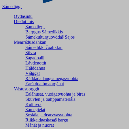
Sámediggi
Ovdasiidu
Dieđut mis
Sámediggi
Barggus Sámedikkis
Sámekulturguovddáš Sajos
Mearrádusdahkan
Sámedikki čoahkkin
Stivra
Ságadoalli
Lávdegottit
Hálddahus
Válggat
Ráđđádallangeatnegas­vuohta
Eará doaibmaorgánat
Vástusuorggit
Ealáhusat, vuoigatvuohta ja biras
Skuvlen ja oahppamateriála
Kultuvra
Sámegielat
Sosiála ja dearvvasvuohta
Riikkaidgaskasaš bargu
Mánát ja nuorat