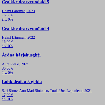
Cealkke dearvvuođaid 5
Helmi Länsman, 2023
16,00
€
álv. 0%
Cealkke dearvvuođaid 4
Helmi Länsman, 2022
16,00
€
álv. 0%
Árdna hárjehusgirji
Aura Pieski, 2024
30,00
€
álv. 0%
Lohkoleaika 3 giđđa
Sari Rinne, Ann-Mari Sintonen, Tuula Uus-Leponiemi, 2021
17,00
€
álv. 0%