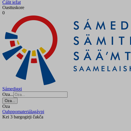
Čálit iežat
Oasttuskore
0
Sámediggi
Oza...
Oza...
Oza
Oahppomateriálagávpi
Kei 3 bargogirji čakča