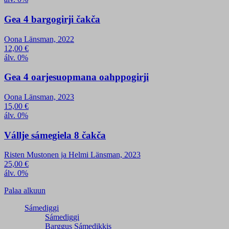
Gea 4 bargogirji čakča
Oona Länsman, 2022
12,00
€
álv. 0%
Gea 4 oarjesuopmana oahppogirji
Oona Länsman, 2023
15,00
€
álv. 0%
Vállje sámegiela 8 čakča
Risten Mustonen ja Helmi Länsman, 2023
25,00
€
álv. 0%
Palaa alkuun
Sámediggi
Sámediggi
Barggus Sámedikkis