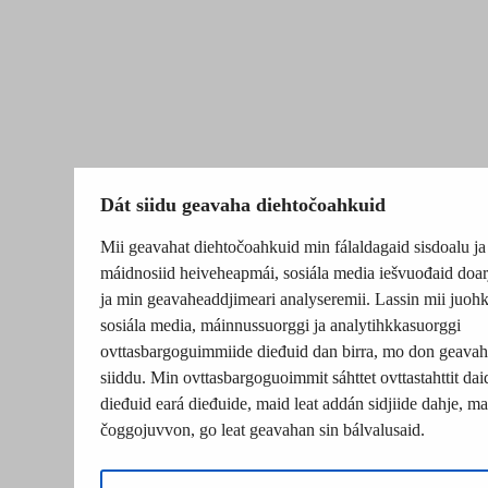
Dát siidu geavaha diehtočoahkuid
Mii geavahat diehtočoahkuid min fálaldagaid sisdoalu ja
máidnosiid heiveheapmái, sosiála media iešvuođaid doar
ja min geavaheaddjimeari analyseremii. Lassin mii juohk
sosiála media, máinnussuorggi ja analytihkkasuorggi
ovttasbargoguimmiide dieđuid dan birra, mo don geavah
siiddu. Min ovttasbargoguoimmit sáhttet ovttastahttit dai
dieđuid eará dieđuide, maid leat addán sidjiide dahje, mat
čoggojuvvon, go leat geavahan sin bálvalusaid.