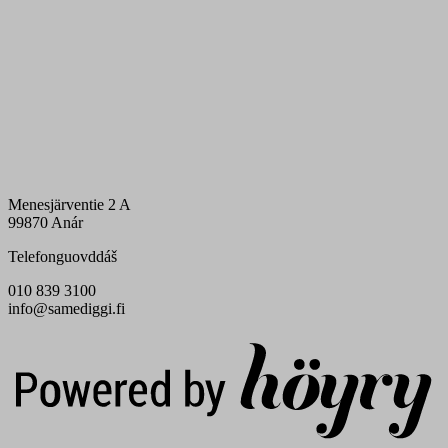
Menesjärventie 2 A
99870 Anár
Telefonguovddáš
010 839 3100
info@samediggi.fi
Digi- ja mainostoimisto Höyry Rovaniemi ja Oulu