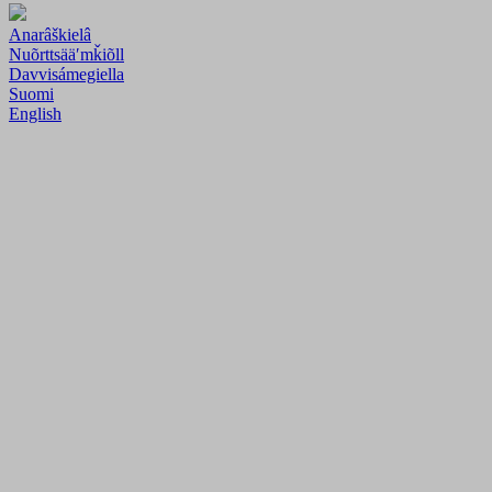
Anarâškielâ
Nuõrttsääʹmǩiõll
Davvisámegiella
Suomi
English