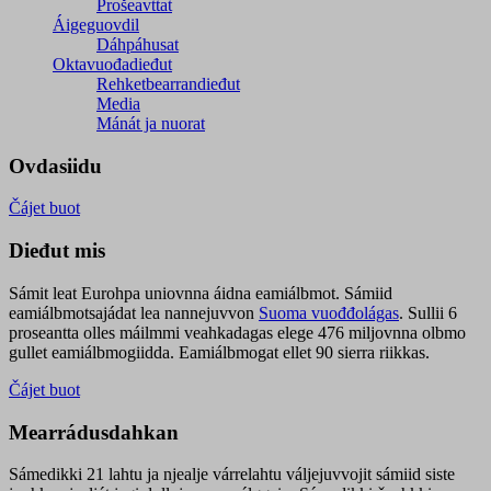
Prošeavttat
Áigeguovdil
Dáhpáhusat
Oktavuođadieđut
Rehketbearrandieđut
Media
Mánát ja nuorat
Ovdasiidu
Čájet buot
Dieđut mis
Sámit leat Eurohpa uniovnna áidna eamiálbmot. Sámiid
eamiálbmotsajádat lea nannejuvvon
Suoma vuođđolágas
. Sullii 6
proseantta olles máilmmi veahkadagas elege 476 miljovnna olbmo
gullet eamiálbmogiidda. Eamiálbmogat ellet 90 sierra riikkas.
Čájet buot
Mearrádusdahkan
Sámedikki 21 lahtu ja njealje várrelahtu váljejuvvojit sámiid siste