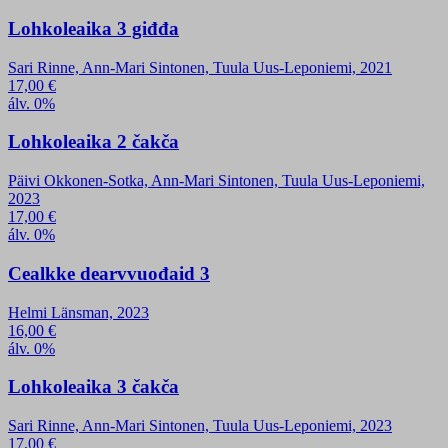
Lohkoleaika 3 giđđa
Sari Rinne, Ann-Mari Sintonen, Tuula Uus-Leponiemi, 2021
17,00
€
álv. 0%
Lohkoleaika 2 čakča
Päivi Okkonen-Sotka, Ann-Mari Sintonen, Tuula Uus-Leponiemi,
2023
17,00
€
álv. 0%
Cealkke dearvvuođaid 3
Helmi Länsman, 2023
16,00
€
álv. 0%
Lohkoleaika 3 čakča
Sari Rinne, Ann-Mari Sintonen, Tuula Uus-Leponiemi, 2023
17,00
€