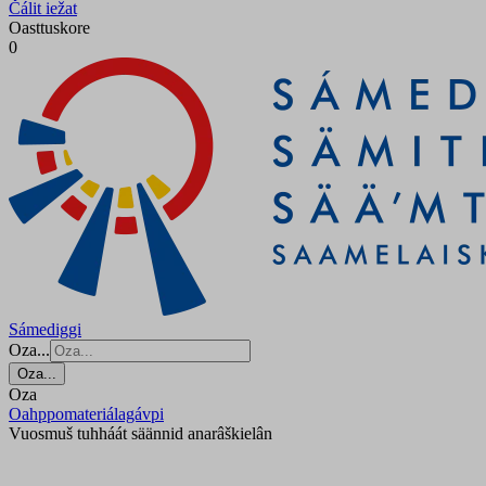
Čálit iežat
Oasttuskore
0
Sámediggi
Oza...
Oza...
Oza
Oahppomateriálagávpi
Vuosmuš tuhháát säännid anarâškielân