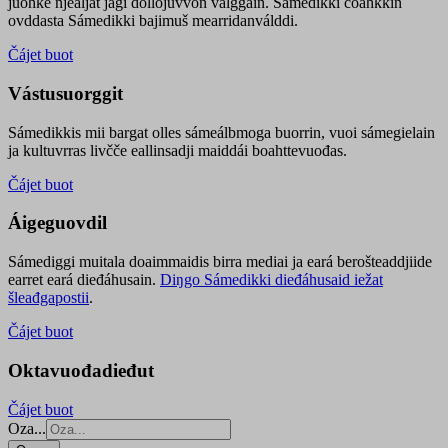
juohke njealját jagi dollojuvvon válggain. Sámedikki čoahkkin
ovddasta Sámedikki bajimuš mearridanválddi.
Čájet buot
Vástusuorggit
Sámedikkis mii bargat olles sámeálbmoga buorrin, vuoi sámegielain
ja kultuvrras livčče eallinsadji maiddái boahttevuođas.
Čájet buot
Áigeguovdil
Sámediggi muitala doaimmaidis birra mediai ja eará berošteaddjiide
earret eará dieđáhusain.
Diŋgo Sámedikki dieđáhusaid iežat
šleađgapostii
.
Čájet buot
Oktavuođadieđut
Čájet buot
Oza...