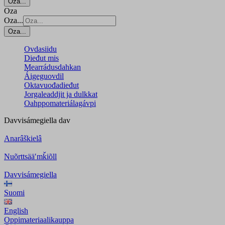
Oza...
Oza
Oza...
Oza...
Ovdasiidu
Dieđut mis
Mearrádusdahkan
Áigeguovdil
Oktavuođadieđut
Jorgaleaddjit ja dulkkat
Oahppomateriálagávpi
Davvisámegiella
dav
Anarâškielâ
Nuõrttsääʹmǩiõll
Davvisámegiella
Suomi
English
Oppimateriaalikauppa