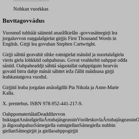
säännid
anarâškielân
Nohkan vuorkkas
quantity
Buvttagovvádus
Vuosmuš tuhháát säännid anarâškielân -govvasátnegirji lea
jorgaluvvon eaŋgalašgielat girjjis First Thousand Words in
English. Girjji lea govuhan Stephen Cartwright.
Girjji sáhttá geavahit sihke eatnigielat mánáid ja nuortalašgiela
vieris giela lohkkiid oahpahusas. Govat veahkehit oahppat ođđa
sániid. Oahpaheaddji sáhttá ságastallat oahppiiguin hearvás
govaid birra dahje mánát sáhttet ieža čállit máidnasa girjji
leahkastatgova vuođul.
Girjjiid leaba jorgalan anárašgillii Pia Nikula ja Anne-Marie
Kalla.
X. prentehus. ISBN 978-952-441-217-9.
Oahppomateriálat
Deaddiluvvon
buktagat
Anárašgiella
Árrabajásgeassin
Vuolleskuvla
Árrabajásgeassin
O
ja álgooahpahus
Sámegiella eatnigiellan
Sámegiella nubbin
giellan
Sátnegirjjit ja giellaoahppogirjjit