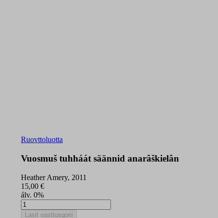
Ruovttoluotta
Vuosmuš tuhháát säännid anarâškielân
Heather Amery, 2011
15,00
€
álv. 0%
Vuosmuš
tuhháát
Lasit oasttusgorii