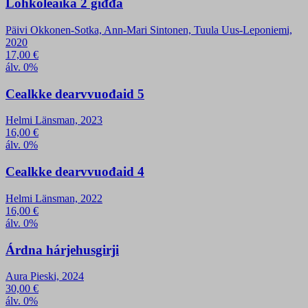
Lohkoleaika 2 giđđa
Päivi Okkonen-Sotka, Ann-Mari Sintonen, Tuula Uus-Leponiemi,
2020
17,00
€
álv. 0%
Cealkke dearvvuođaid 5
Helmi Länsman, 2023
16,00
€
álv. 0%
Cealkke dearvvuođaid 4
Helmi Länsman, 2022
16,00
€
álv. 0%
Árdna hárjehusgirji
Aura Pieski, 2024
30,00
€
álv. 0%