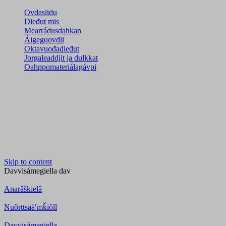
Ovdasiidu
Dieđut mis
Mearrádusdahkan
Áigeguovdil
Oktavuođadieđut
Jorgaleaddjit ja dulkkat
Oahppomateriálagávpi
Skip to content
Davvisámegiella
dav
Anarâškielâ
Nuõrttsääʹmǩiõll
Davvisámegiella