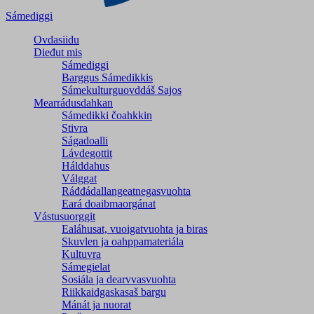
Sámediggi
Ovdasiidu
Dieđut mis
Sámediggi
Barggus Sámedikkis
Sámekulturguovddáš Sajos
Mearrádusdahkan
Sámedikki čoahkkin
Stivra
Ságadoalli
Lávdegottit
Hálddahus
Válggat
Ráđđádallangeatnegas­vuohta
Eará doaibmaorgánat
Vástusuorggit
Ealáhusat, vuoigatvuohta ja biras
Skuvlen ja oahppamateriála
Kultuvra
Sámegielat
Sosiála ja dearvvasvuohta
Riikkaidgaskasaš bargu
Mánát ja nuorat