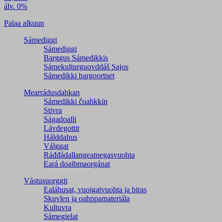
álv. 0%
Palaa alkuun
Sámediggi
Sámediggi
Barggus Sámedikkis
Sámekulturguovddáš Sajos
Sámedikki bargoortnet
Mearrádusdahkan
Sámedikki čoahkkin
Stivra
Ságadoalli
Lávdegottit
Hálddahus
Válggat
Ráđđádallangeatnegas­vuohta
Eará doaibmaorgánat
Vástusuorggit
Ealáhusat, vuoigatvuohta ja biras
Skuvlen ja oahppamateriála
Kultuvra
Sámegielat