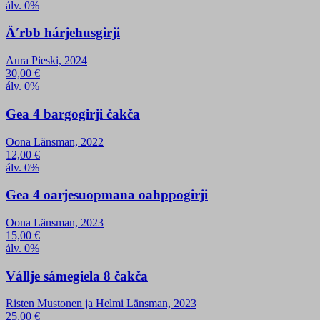
álv. 0%
Äʹrbb hárjehusgirji
Aura Pieski, 2024
30,00
€
álv. 0%
Gea 4 bargogirji čakča
Oona Länsman, 2022
12,00
€
álv. 0%
Gea 4 oarjesuopmana oahppogirji
Oona Länsman, 2023
15,00
€
álv. 0%
Vállje sámegiela 8 čakča
Risten Mustonen ja Helmi Länsman, 2023
25,00
€