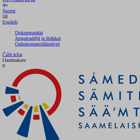
Suomi
English
Dokumeanttat
Jorgaleaddjit ja dulkkat
Oahppomateriálagávpi
Čálit iežat
Oasttuskore
0