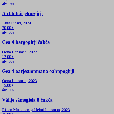
álv. 0%
Äʹrbb hárjehusgirji
Aura Pieski, 2024
30,00
€
álv. 0%
Gea 4 bargogirji čakča
Oona Länsman, 2022
12,00
€
álv. 0%
Gea 4 oarjesuopmana oahppogirji
Oona Länsman, 2023
15,00
€
álv. 0%
Vállje sámegiela 8 čakča
Risten Mustonen ja Helmi Länsman, 2023