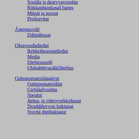
Sosiála ja dearvvasvuohta
Riikkaidgaskasaš bargu
Mánát ja nuorat
Prošeavttat
Áigeguovdil
Dáhpáhusat
Oktavuođadieđut
Rehketbearrandieđut
Media
Diehtosuodji
Olahahttivuođačilgehus
Oahppomateriálagávpi
Oahppomateriálat
Girjjálašvuohta
Spealut
Jietna- ja videovurkkohusat
Deaddiluvvon buktagat
Nuvttá digibuktagat