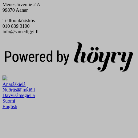
Menesjärventie 2 A
99870 Aanar
Teʹlfoonkõõskõs
010 839 3100
info@samediggi.fi
Digi- ja mainostoimisto Höyry Rovaniemi ja Oulu
Anarâškielâ
Nuõrttsääʹmǩiõll
Davvisámegiella
Suomi
English