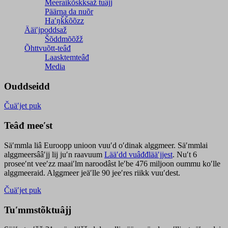
Meeraikõskksaž tuâjj
Päärna da nuõr
Haʹŋǩǩõõzz
Ääiʹjpoddsaž
Šõddmõõžž
Õhttvuõtt-teâđ
Laasktemteâđ
Media
Ouddseidd
Čuäʹjet puk
Teâđ meeʹst
Säʹmmla liâ Euroopp unioon vuuʹd oʹdinak alggmeer. Säʹmmlai
alggmeersââʹjj lij juʹn raavuum
Lääʹdd vuâđđlääʹjjest
. Nuʹt 6
proseeʹnt veeʹzz maaiʹlm naroodâst leʹbe 476 miljoon oummu koʹlle
alggmeeraid. Alggmeer jeäʹlle 90 jeeʹres riikk vuuʹdest.
Čuäʹjet puk
Tuʹmmstõktuâjj