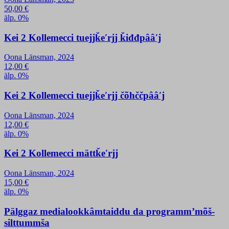
50,00
€
älp. 0%
Kei 2 Kollemecci tuejjǩeʹrjj ǩiđđpââʹj
Oona Länsman, 2024
12,00
€
älp. 0%
Kei 2 Kollemecci tuejjǩeʹrjj čõhččpââʹj
Oona Länsman, 2024
12,00
€
älp. 0%
Kei 2 Kollemecci mättǩeʹrjj
Oona Länsman, 2024
15,00
€
älp. 0%
Pälggaz medialookkâmtaiddu da programmʼmõš-
silttummša