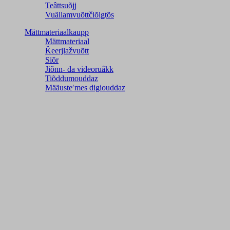
Teâttsuõjj
Vuällamvuõttčiõlǥtõs
Mättmateriaalkaupp
Mättmateriaal
Ǩeerjlažvuõtt
Siõr
Jiõnn- da videoruâkk
Tiõddumouddaz
Määusteʹmes digiouddaz