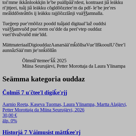
toiʹmme ikkânlookkjin leʹbe puällpååʹrdest, kontraast jiâ leäkku
riʹjttjeei, tuâj jiâ leäkku cõgldõõzzteeʹm da pdf- leʹbe jeeʹres
meâlddõsteâttõs ij leäkku rajjõõzzlânji vuäǯǯamnalla.
Tuejjeep pueʹrmõõzz poodd tuâjaid digitaalʼlaž ouddsi
vuäǯǯamvuõđ pueʹreem ouʹdde da peeiʹvtep ouddaz
vueiʹtlvažvuõđ mieʹldd.
Mättmateriaal
Digiouddaz
Aanarsääʹmǩiõllsa
Vueʹllškooul
Uʹčteeʹl
aunnâz
Sääʹmm jieʹnnǩiõllân
Õlmstâʹttemeeʹǩǩ 2025
Miina Seurujärvi, Petter Morottaja da Laura Ylinampa
Seämma kategoria ouddaz
Čolmiš 7 uʹčteeʹl digiǩeʹrjj
Aarnio Reeta, Kaseva Tuomas, Laura Ylinampa, Martta Alajärvi,
Petter Morottaja da Miina Seurujärvi, 2026
30,00
€
älp. 0%
Historjá 7 Váimusist mättǩeeʹrj