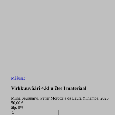
Mååusat
Virkkuuvääri 4.kl uʹčteeʹl materiaal
Miina Seurujärvi, Petter Morottaja da Laura Ylinampa, 2025
50,00
€
älp. 0%
Virkkuuvääri