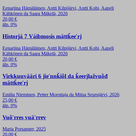
Eenariina Hämäläinen, Antti Kilpijärvi, Antti Kohi, Aapeli
Kähkönen da Saara Mäkelä, 2026
20,00
€
älp. 0%
Historjá 7 Váibmosis mättǩeeʹrj
Eenariina Hämäläinen, Antti Kilpijärvi, Antti Kohi, Aapeli
Kähkönen da Saara Mäkelä, 2026
20,00
€
älp. 0%
Virkkuuvääri 6 jieʹnnǩiõl da ǩeerjlažvuõđ
mättǩeeʹrj
Emilia Nieminen, Petter Morottaja da Miina Seurujärvi, 2026
25,00
€
älp. 0%
Vuõʹrres vuäʹrrev
Maria Porsanger, 2025
20,00
€