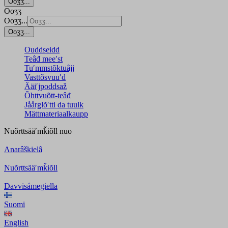
Ooʒʒ...
Ooʒʒ
Ooʒʒ...
Ooʒʒ...
Ouddseidd
Teâđ meeʹst
Tuʹmmstõktuâjj
Vasttõsvuuʹd
Ääiʹjpoddsaž
Õhttvuõtt-teâđ
Jåårǥlõʹtti da tuulk
Mättmateriaalkaupp
Nuõrttsääʹmǩiõll
nuo
Anarâškielâ
Nuõrttsääʹmǩiõll
Davvisámegiella
Suomi
English