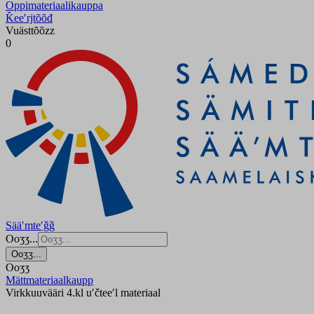
Oppimateriaalikauppa
Ǩeeʹrjtõõđ
Vuästtõõzz
0
Sääʹmteʹǧǧ
Ooʒʒ...
Ooʒʒ...
Ooʒʒ
Mättmateriaalkaupp
Virkkuuvääri 4.kl uʹčteeʹl materiaal