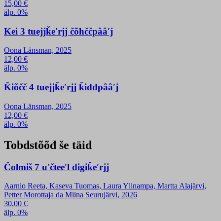
15,00
€
älp. 0%
Kei 3 tuejjǩeʹrjj čõhččpââʹj
Oona Länsman, 2025
12,00
€
älp. 0%
Ǩiõčč 4 tuejjǩeʹrjj ǩiđđpââʹj
Oona Länsman, 2025
12,00
€
älp. 0%
Tobdstõõđ še täid
Čolmiš 7 uʹčteeʹl digiǩeʹrjj
Aarnio Reeta, Kaseva Tuomas, Laura Ylinampa, Martta Alajärvi,
Petter Morottaja da Miina Seurujärvi, 2026
30,00
€
älp. 0%