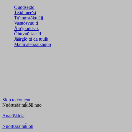
Ouddseidd
Teâđ meeʹst
Tuʹmmstõktuâjj
Vasttõsvuuʹd
Ääiʹjpoddsaž
Õhttvuõtt-teâđ
Jåårǥlõʹtti da tuulk
Mättmateriaalkaupp
Skip to content
Nuõrttsääʹmǩiõll
nuo
Anarâškielâ
Nuõrttsääʹmǩiõll