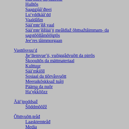
Halltõs
Saaǥǥjååʹđteei
Luʹvddkååʹdd
Vaaldâšm
Sääʹmteʹǧǧ vaal
Sääʹmteʹǧǧlääʹjj meâldlaž õhttsažtåimmam- da
saǥstõõllâmõõlǥtõs
Jeeʹres tåimmorgaan
Vasttõsvuuʹd
Jieʹllemvueʹjj, vuõiggâdvuõtt da pirrõs
Škooultõs da mättmateriaal
Kulttuur
Sääʹmǩiõll
Sosiaal da tiõrvâsvuõtt
Meeraikõskksaž tuâjj
Päärna da nuõr
Haʹŋǩǩõõzz
Ääiʹjpoddsaž
Šõddmõõžž
Õhttvuõtt-teâđ
Laasktemteâđ
Media