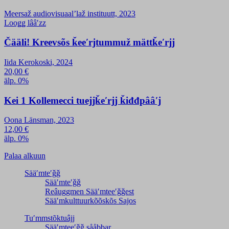
Meersaž audiovisuaalʼlaž instituutt, 2023
Looǥǥ lââʹzz
Čääli! Kreevsõs ǩeeʹrjtummuž mättǩeʹrjj
Iida Kerokoski, 2024
20,00
€
älp. 0%
Kei 1 Kollemecci tuejjǩeʹrjj ǩiđđpââʹj
Oona Länsman, 2023
12,00
€
älp. 0%
Palaa alkuun
Sääʹmteʹǧǧ
Sääʹmteʹǧǧ
Reâuggmen Sääʹmteeʹǧǧest
Sääʹmkulttuurkõõskõs Sajos
Tuʹmmstõktuâjj
Sääʹmteeʹǧǧ sååbbar