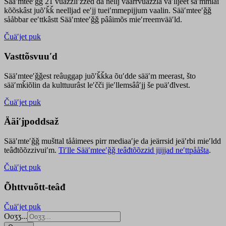
Sääʹmteeʹǧǧ 21 vuäzzliʹžžed da nellj väärrvuäzzla vaʹlljeet säʹmmlai
kõõskâst juõʹǩǩ neelljad eeʹjj tueiʹmmepijjum vaalin. Sääʹmteeʹǧǧ
sååbbar eeʹttkâstt Sääʹmteeʹǧǧ pââimõs mieʹrreemvääʹld.
Čuäʹjet puk
Vasttõsvuuʹd
Sääʹmteeʹǧǧest
reâuggap
juõʹǩǩka
õuʹdde
sääʹm meer
ast
, što
sääʹmǩiõlin da kulttuurâst leʹčči jieʹllemsââʹjj še puäʹđlvest.
Čuäʹjet puk
Ääiʹjpoddsaž
Sääʹmteʹǧǧ mušttal tååimees pirr mediaaʹje da jeärrsid jeäʹrbi mieʹldd
teâđtõõzzivuiʹm.
Tiʹlle Sääʹmteeʹǧǧ teâđtõõzzid jiijjad neʹttpååšta
.
Čuäʹjet puk
Õhttvuõtt-teâđ
Čuäʹjet puk
Ooʒʒ...