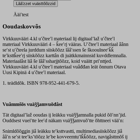
4.kl
Lââʹzzet vuästtõõzzid
uʹčteeʹl
materiaal
Ääiʹtest
quantity
Ooudaskovvõs
Virkkuuvääri 4.kl uʹčteeʹl materiaal lij digitaalʼlaž uʹčteeʹl
materiaal Virkkuuvääri 4 – ǩeeʹrj vääras. Uʹčteeʹl materiaal âânn
seʹst uʹčteela jurddum siiskõõzz lââʹssen še škooulneeʹǩǩ
teʹksttǩeeʹrj siiskõõzz karttân di juätkkmainnsid kuvddlemnalla.
Materiaalâst liâ še lââʹssharjjtõõzz, koid vuäitt priʹnttjed.
Virkkuuvääri 4.kl uʹčteeʹl materiaal vuâđđan leät õnnum Otava
Uusi Kipinä 4 uʹčteeʹl materiaal.
1. teädldõk. ISBN 978-952-441-679-5.
Vuâmmšõs vuäǯǯamvuõđâst
Tät digitaalʼlaž ooudas ij leäkku vuäǯǯamnalla pukid õõʹnnʼjid.
Ouddsest vueiʹtte leeʹd näkam vuäǯǯamvuõʹtte õhttneei vääʹn:
Snimldõõǥǥin jiâ leäkku teʹksttvastti, multimediasiiskõõzz jiâ
ââʹn seʹst teeʹksʼtõõzz leʹbe kovveemtuʹlǩǩõõzz, navigâsttmõš ij