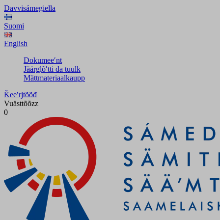
Davvisámegiella
Suomi
English
Dokumeeʹnt
Jåårǥlõʹtti da tuulk
Mättmateriaalkaupp
Ǩeeʹrjtõõđ
Vuästtõõzz
0