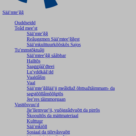
Sääʹmteʹǧǧ
Ouddseidd
Teâđ meeʹst
Sääʹmteʹǧǧ
Reâuggmen Sääʹmteeʹǧǧest
Sääʹmkulttuurkõõskõs Sajos
Tuʹmmstõktuâjj
Sääʹmteeʹǧǧ sååbbar
Halltõs
Saaǥǥjååʹđteei
Luʹvddkååʹdd
Vaaldâšm
Vaal
Sääʹmteʹǧǧlääʹjj meâldlaž õhttsažtåimmam- da
saǥstõõllâmõõlǥtõs
Jeeʹres tåimmorgaan
Vasttõsvuuʹd
Jieʹllemvueʹjj, vuõiggâdvuõtt da pirrõs
Škooultõs da mättmateriaal
Kulttuur
Sääʹmǩiõll
Sosiaal da tiõrvâsvuõtt