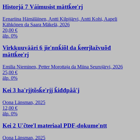
Historjá 7 Váimusist mättǩeeʹrj
Eenariina Hämäläinen, Antti Kilpijärvi, Antti Kohi, Aapeli
Kähkönen da Saara Mäkelä, 2026
20,00
€
älp. 0%
Virkkuuvääri 6 jieʹnnǩiõl da ǩeerjlažvuõđ
mättǩeeʹrj
Emilia Nieminen, Petter Morottaja da Miina Seurujärvi, 2026
25,00
€
älp. 0%
Kei 3 haʹrjjtõsǩeʹrjj ǩiđđpââʹj
Oona Länsman, 2025
12,00
€
älp. 0%
Kei 2 Uʹčteeʹl materiaal PDF-dokumeʹntt
Oona Länsman, 2025