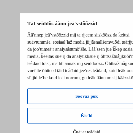
Tät seiddõs âânn jeäʹvstõõzzid
Ââʹnnep jeäʹvstõõzzid mij taʹrjjeem siiskõõzz da ǩeittsi
suåvtummša, sosiaalʼlaž media jiijjâsnallšemvuõđi tuärj
da jooʹttimeäʹr analysâsttmõʹšše. Lââʹssen jueʹǩǩep sosia
media, ǩeeitas-sueʹrj da analytikksueʹrj õhttsažtuâjjkuõiʹ
teâđaid tõʹst, mäʹhtt aanak mij seiddõõzz. Õhttsažtuâjjku
vueiʹtte õhtteed täid teâđaid jeeʹres teâđaid, koid leäk o
siʹjjid leʹbe koid leät norrum, ǥu leäk âânnam sij kääzzk
Soovâž puk
Ǩieʹld
Čuäʹjet teâđaid