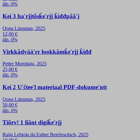
älp. 0%
Kei 3 haʹrjjtõsǩeʹrjj ǩiđđpââʹj
Oona Länsman, 2025
12,00
€
älp. 0%
Virkkâdvääʹrr lookkâmǩeʹrjj ǩiđđ
Petter Morottaja, 2025
25,00
€
älp. 0%
Kei 2 Uʹčteeʹl materiaal PDF-dokumeʹntt
Oona Länsman, 2025
50,00
€
älp. 0%
Tiõrv! 1 liânt digiǩeʹrjj
Raija Lehtola da Esther Berelowitsch, 2025