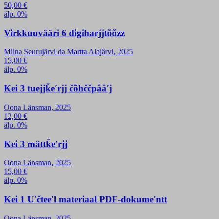
50,00
€
älp. 0%
Virkkuuvääri 6 digiharjjtõõzz
Miina Seurujärvi da Martta Alajärvi, 2025
15,00
€
älp. 0%
Kei 3 tuejjǩeʹrjj čõhččpââʹj
Oona Länsman, 2025
12,00
€
älp. 0%
Kei 3 mättǩeʹrjj
Oona Länsman, 2025
15,00
€
älp. 0%
Kei 1 Uʹčteeʹl materiaal PDF-dokumeʹntt
Oona Länsman, 2025