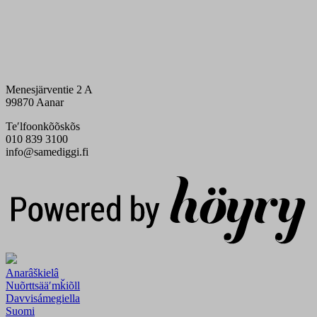
Menesjärventie 2 A
99870 Aanar
Teʹlfoonkõõskõs
010 839 3100
info@samediggi.fi
Digi- ja mainostoimisto Höyry Rovaniemi ja Oulu
Anarâškielâ
Nuõrttsääʹmǩiõll
Davvisámegiella
Suomi