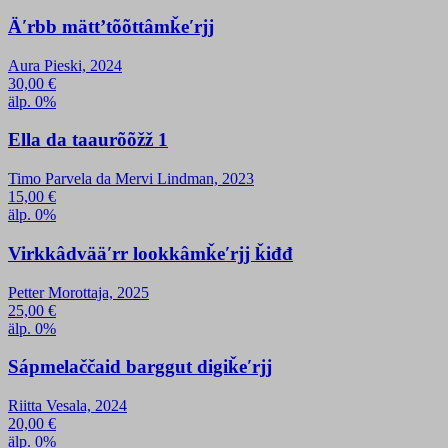
Äʹrbb mättʼtõõttâmǩeʹrjj
Aura Pieski, 2024
30,00
€
älp. 0%
Ella da taaurõõžž 1
Timo Parvela da Mervi Lindman, 2023
15,00
€
älp. 0%
Virkkâdvääʹrr lookkâmǩeʹrjj ǩiđđ
Petter Morottaja, 2025
25,00
€
älp. 0%
Sápmelaččaid barggut digiǩeʹrjj
Riitta Vesala, 2024
20,00
€
älp. 0%