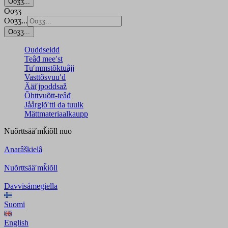
Ooʒʒ...
Ooʒʒ
Ooʒʒ...
Ooʒʒ...
Ouddseidd
Teâđ meeʹst
Tuʹmmstõktuâjj
Vasttõsvuuʹd
Ääiʹjpoddsaž
Õhttvuõtt-teâđ
Jåårǥlõʹtti da tuulk
Mättmateriaalkaupp
Nuõrttsääʹmǩiõll
nuo
Anarâškielâ
Nuõrttsääʹmǩiõll
Davvisámegiella
Suomi
English