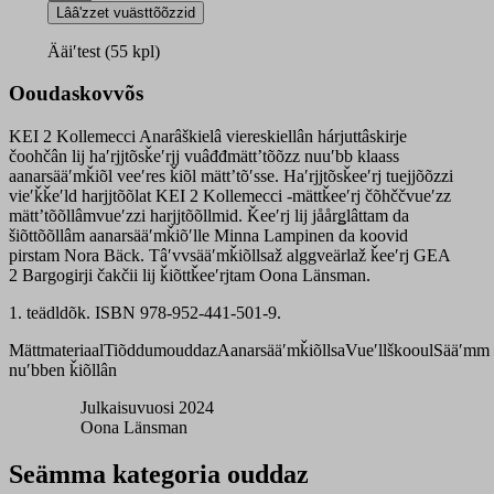
2
Lââʹzzet vuästtõõzzid
Kollemecci
tuejjǩeʹrjj
Ääiʹtest (55 kpl)
čõhččpââʹj
quantity
Ooudaskovvõs
KEI 2 Kollemecci Anarâškielâ viereskiellân hárjuttâskirje
čoohčân lij haʹrjjtõsǩeʹrjj vuâđđmättʼtõõzz nuuʹbb klaass
aanarsääʹmǩiõl veeʹres ǩiõl mättʼtõʹsse. Haʹrjjtõsǩeeʹrj tuejjõõzzi
vieʹǩǩeʹld harjjtõõlat KEI 2 Kollemecci -mättǩeeʹrj čõhččvueʹzz
mättʼtõõllâmvueʹzzi harjjtõõllmid. Ǩeeʹrj lij jåårǥlâttam da
šiõttõõllâm aanarsääʹmǩiõʹlle Minna Lampinen da koovid
pirstam Nora Bäck. Tâʹvvsääʹmǩiõllsaž alggveärlaž ǩeeʹrj GEA
2 Bargogirji čakčii lij ǩiõttǩeeʹrjtam Oona Länsman.
1. teädldõk
. ISBN 978-952-441-501-9.
Mättmateriaal
Tiõddumouddaz
Aanarsääʹmǩiõllsa
Vueʹllškooul
Sääʹmm
nuʹbben ǩiõllân
Julkaisuvuosi 2024
Oona Länsman
Seämma kategoria ouddaz