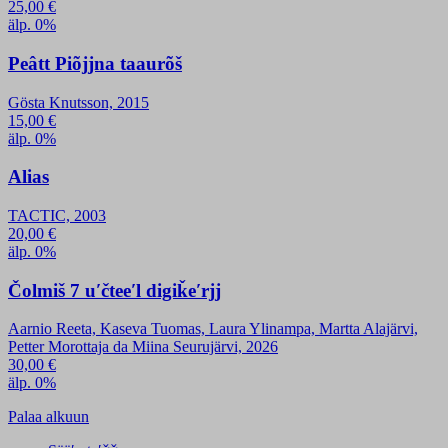
25,00
€
älp. 0%
Peâtt Piõjjna taaurõš
Gösta Knutsson, 2015
15,00
€
älp. 0%
Alias
TACTIC, 2003
20,00
€
älp. 0%
Čolmiš 7 uʹčteeʹl digiǩeʹrjj
Aarnio Reeta, Kaseva Tuomas, Laura Ylinampa, Martta Alajärvi,
Petter Morottaja da Miina Seurujärvi, 2026
30,00
€
älp. 0%
Palaa alkuun