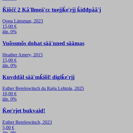
Ǩiõčč 2 Kåʹllmeäʹcc tuejjǩeʹrjj ǩiđđpââʹj
Oona Länsman, 2023
15,00
€
älp. 0%
Vuõssmõs dohat sääʹnned säämas
Heather Amery, 2015
15,00
€
älp. 0%
Kuvddâl sääʹmǩiõl! digiǩeʹrjj
Esther Berelowitsch da Raija Lehtola, 2025
10,00
€
älp. 0%
Ǩeeʹrjet bukvaid!
Esther Berelowitsch, 2023
5,00
€
älp. 0%