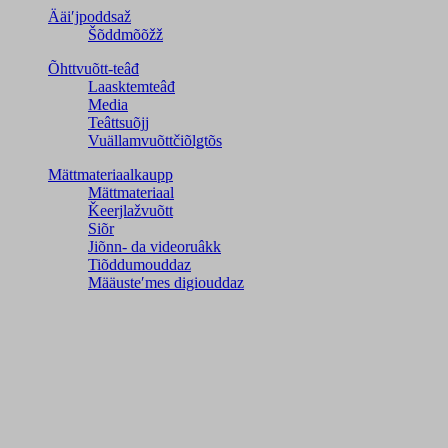
Ääiʹjpoddsaž
Šõddmõõžž
Õhttvuõtt-teâđ
Laasktemteâđ
Media
Teâttsuõjj
Vuällamvuõttčiõlǥtõs
Mättmateriaalkaupp
Mättmateriaal
Ǩeerjlažvuõtt
Siõr
Jiõnn- da videoruâkk
Tiõddumouddaz
Määusteʹmes digiouddaz