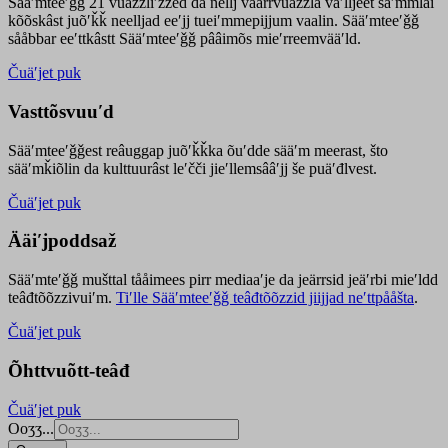
Sääʹmteeʹǧǧ 21 vuäzzliʹžžed da nellj väärrvuäzzla vaʹlljeet säʹmmlai
kõõskâst juõʹǩǩ neelljad eeʹjj tueiʹmmepijjum vaalin. Sääʹmteeʹǧǧ
sååbbar eeʹttkâstt Sääʹmteeʹǧǧ pââimõs mieʹrreemvääʹld.
Čuäʹjet puk
Vasttõsvuuʹd
Sääʹmteeʹǧǧest
reâuggap
juõʹǩǩka
õuʹdde
sääʹm meer
ast
, što
sääʹmǩiõlin da kulttuurâst leʹčči jieʹllemsââʹjj še puäʹđlvest.
Čuäʹjet puk
Ääiʹjpoddsaž
Sääʹmteʹǧǧ mušttal tååimees pirr mediaaʹje da jeärrsid jeäʹrbi mieʹldd
teâđtõõzzivuiʹm.
Tiʹlle Sääʹmteeʹǧǧ teâđtõõzzid jiijjad neʹttpååšta
.
Čuäʹjet puk
Õhttvuõtt-teâđ
Čuäʹjet puk
Ooʒʒ...