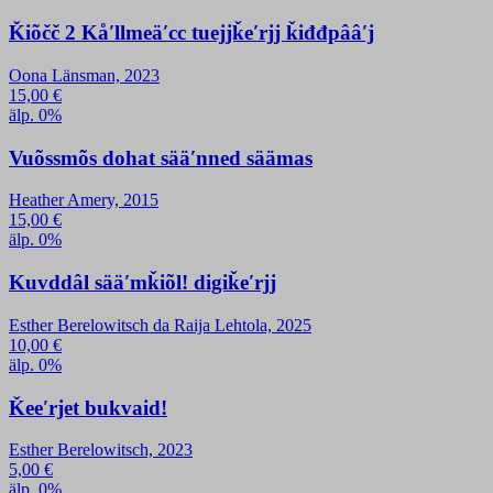
Ǩiõčč 2 Kåʹllmeäʹcc tuejjǩeʹrjj ǩiđđpââʹj
Oona Länsman, 2023
15,00
€
älp. 0%
Vuõssmõs dohat sääʹnned säämas
Heather Amery, 2015
15,00
€
älp. 0%
Kuvddâl sääʹmǩiõl! digiǩeʹrjj
Esther Berelowitsch da Raija Lehtola, 2025
10,00
€
älp. 0%
Ǩeeʹrjet bukvaid!
Esther Berelowitsch, 2023
5,00
€
älp. 0%