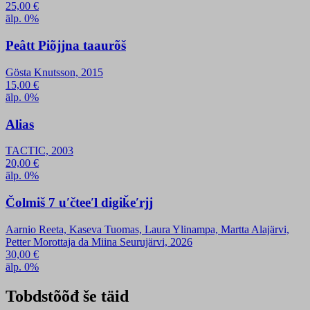
25,00
€
älp. 0%
Peâtt Piõjjna taaurõš
Gösta Knutsson, 2015
15,00
€
älp. 0%
Alias
TACTIC, 2003
20,00
€
älp. 0%
Čolmiš 7 uʹčteeʹl digiǩeʹrjj
Aarnio Reeta, Kaseva Tuomas, Laura Ylinampa, Martta Alajärvi,
Petter Morottaja da Miina Seurujärvi, 2026
30,00
€
älp. 0%
Tobdstõõđ še täid