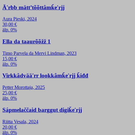
Äʹrbb mättʼtõõttâmǩeʹrjj
Aura Pieski, 2024
30,00
€
älp. 0%
Ella da taaurõõžž 1
Timo Parvela da Mervi Lindman, 2023
15,00
€
älp. 0%
Virkkâdvääʹrr lookkâmǩeʹrjj ǩiđđ
Petter Morottaja, 2025
25,00
€
älp. 0%
Sápmelaččaid barggut digiǩeʹrjj
Riitta Vesala, 2024
20,00
€
älp. 0%