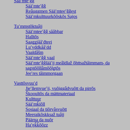
Sääʹmteʹǧǧ
Sääʹmteʹǧǧ
Reâuggmen Sääʹmteeʹǧǧest
Sääʹmkulttuurkõõskõs Sajos
Tuʹmmstõktuâjj
Sääʹmteeʹǧǧ sååbbar
Halltõs
Saaǥǥjååʹđteei
Luʹvddkååʹdd
Vaaldâšm
Sääʹmteʹǧǧ vaal
Sääʹmteʹǧǧlääʹjj meâldlaž õhttsažtåimmam- da
saǥstõõllâmõõlǥtõs
Jeeʹres tåimmorgaan
Vasttõsvuuʹd
Jieʹllemvueʹjj, vuõiggâdvuõtt da pirrõs
Škooultõs da mättmateriaal
Kulttuur
Sääʹmǩiõll
Sosiaal da tiõrvâsvuõtt
Meeraikõskksaž tuâjj
Päärna da nuõr
Haʹŋǩǩõõzz