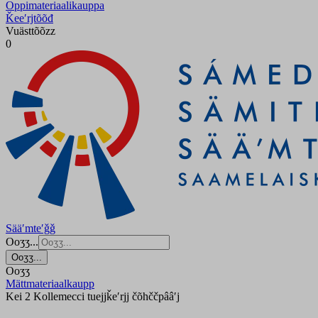
Oppimateriaalikauppa
Ǩeeʹrjtõõđ
Vuästtõõzz
0
Sääʹmteʹǧǧ
Ooʒʒ...
Ooʒʒ...
Ooʒʒ
Mättmateriaalkaupp
Kei 2 Kollemecci tuejjǩeʹrjj čõhččpââʹj