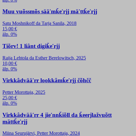
Muu vuõssmõs sääʹmǩeʹrjj mäʹttǩeʹrjj
Satu Moshnikoff da Tarja Sanila, 2018
15,00
€
älp. 0%
Tiõrv! 1 liânt digiǩeʹrjj
Raija Lehtola da Esther Berelowitsch, 2025
10,00
€
älp. 0%
Virkkâdvääʹrr lookkâmǩeʹrjj čõhčč
Petter Morottaja, 2025
25,00
€
älp. 0%
Virkkâdvääʹrr 4 jieʹnnǩiõll da ǩeerjlažvuõtt
mättǩeʹrjj
Miina Seurujärvi, Petter Morottaja, 2024