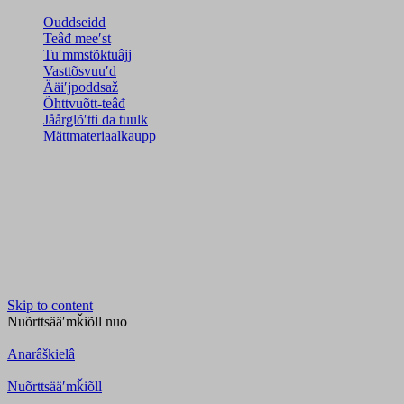
Ouddseidd
Teâđ meeʹst
Tuʹmmstõktuâjj
Vasttõsvuuʹd
Ääiʹjpoddsaž
Õhttvuõtt-teâđ
Jåårǥlõʹtti da tuulk
Mättmateriaalkaupp
Skip to content
Nuõrttsääʹmǩiõll
nuo
Anarâškielâ
Nuõrttsääʹmǩiõll