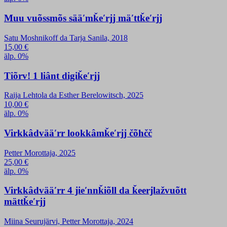
Muu vuõssmõs sääʹmǩeʹrjj mäʹttǩeʹrjj
Satu Moshnikoff da Tarja Sanila, 2018
15,00
€
älp. 0%
Tiõrv! 1 liânt digiǩeʹrjj
Raija Lehtola da Esther Berelowitsch, 2025
10,00
€
älp. 0%
Virkkâdvääʹrr lookkâmǩeʹrjj čõhčč
Petter Morottaja, 2025
25,00
€
älp. 0%
Virkkâdvääʹrr 4 jieʹnnǩiõll da ǩeerjlažvuõtt
mättǩeʹrjj
Miina Seurujärvi, Petter Morottaja, 2024