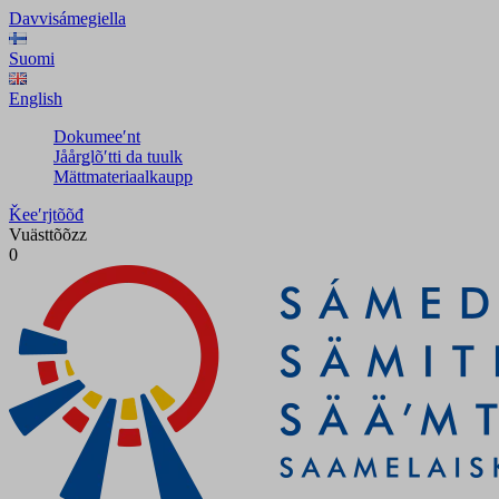
Davvisámegiella
Suomi
English
Dokumeeʹnt
Jåårǥlõʹtti da tuulk
Mättmateriaalkaupp
Ǩeeʹrjtõõđ
Vuästtõõzz
0