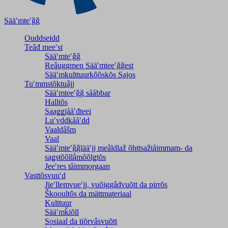
Sääʹmteʹǧǧ
Ouddseidd
Teâđ meeʹst
Sääʹmteʹǧǧ
Reâuggmen Sääʹmteeʹǧǧest
Sääʹmkulttuurkõõskõs Sajos
Tuʹmmstõktuâjj
Sääʹmteeʹǧǧ sååbbar
Halltõs
Saaǥǥjååʹđteei
Luʹvddkååʹdd
Vaaldâšm
Vaal
Sääʹmteʹǧǧlääʹjj meâldlaž õhttsažtåimmam- da
saǥstõõllâmõõlǥtõs
Jeeʹres tåimmorgaan
Vasttõsvuuʹd
Jieʹllemvueʹjj, vuõiggâdvuõtt da pirrõs
Škooultõs da mättmateriaal
Kulttuur
Sääʹmǩiõll
Sosiaal da tiõrvâsvuõtt