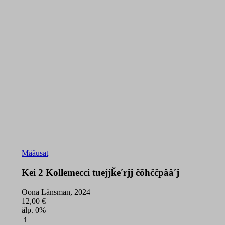
Mååusat
Kei 2 Kollemecci tuejjǩeʹrjj čõhččpââʹj
Oona Länsman, 2024
12,00
€
älp. 0%
Kei