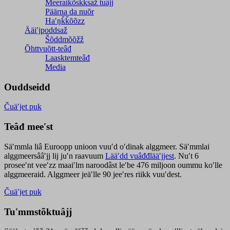
Meeraikõskksaž tuâjj
Päärna da nuõr
Haʹŋǩǩõõzz
Ääiʹjpoddsaž
Šõddmõõžž
Õhttvuõtt-teâđ
Laasktemteâđ
Media
Ouddseidd
Čuäʹjet puk
Teâđ meeʹst
Säʹmmla liâ Euroopp unioon vuuʹd oʹdinak alggmeer. Säʹmmlai
alggmeersââʹjj lij juʹn raavuum
Lääʹdd vuâđđlääʹjjest
. Nuʹt 6
proseeʹnt veeʹzz maaiʹlm naroodâst leʹbe 476 miljoon oummu koʹlle
alggmeeraid. Alggmeer jeäʹlle 90 jeeʹres riikk vuuʹdest.
Čuäʹjet puk
Tuʹmmstõktuâjj