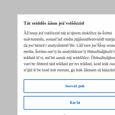
Tät seiddõs âânn jeäʹvstõõzzid
Ââʹnnep jeäʹvstõõzzid mij taʹrjjeem siiskõõzz da ǩeittsi
suåvtummša, sosiaalʼlaž media jiijjâsnallšemvuõđi tuärj
da jooʹttimeäʹr analysâsttmõʹšše. Lââʹssen jueʹǩǩep sosia
media, ǩeeitas-sueʹrj da analytikksueʹrj õhttsažtuâjjkuõiʹ
teâđaid tõʹst, mäʹhtt aanak mij seiddõõzz. Õhttsažtuâjjku
vueiʹtte õhtteed täid teâđaid jeeʹres teâđaid, koid leäk o
siʹjjid leʹbe koid leät norrum, ǥu leäk âânnam sij kääzzk
Soovâž puk
Ǩieʹld