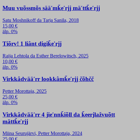
Muu vuõssmõs sääʹmǩeʹrjj mäʹttǩeʹrjj
Satu Moshnikoff da Tarja Sanila, 2018
15,00
€
älp. 0%
Tiõrv! 1 liânt digiǩeʹrjj
Raija Lehtola da Esther Berelowitsch, 2025
10,00
€
älp. 0%
Virkkâdvääʹrr lookkâmǩeʹrjj čõhčč
Petter Morottaja, 2025
25,00
€
älp. 0%
Virkkâdvääʹrr 4 jieʹnnǩiõll da ǩeerjlažvuõtt
mättǩeʹrjj
Miina Seurujärvi, Petter Morottaja, 2024
25,00
€