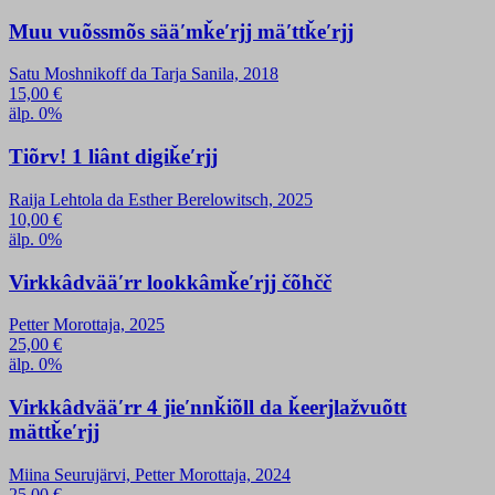
Muu vuõssmõs sääʹmǩeʹrjj mäʹttǩeʹrjj
Satu Moshnikoff da Tarja Sanila, 2018
15,00
€
älp. 0%
Tiõrv! 1 liânt digiǩeʹrjj
Raija Lehtola da Esther Berelowitsch, 2025
10,00
€
älp. 0%
Virkkâdvääʹrr lookkâmǩeʹrjj čõhčč
Petter Morottaja, 2025
25,00
€
älp. 0%
Virkkâdvääʹrr 4 jieʹnnǩiõll da ǩeerjlažvuõtt
mättǩeʹrjj
Miina Seurujärvi, Petter Morottaja, 2024
25,00
€