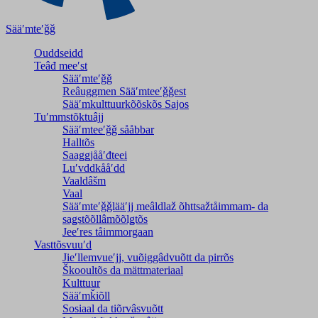
Sääʹmteʹǧǧ
Ouddseidd
Teâđ meeʹst
Sääʹmteʹǧǧ
Reâuggmen Sääʹmteeʹǧǧest
Sääʹmkulttuurkõõskõs Sajos
Tuʹmmstõktuâjj
Sääʹmteeʹǧǧ sååbbar
Halltõs
Saaǥǥjååʹđteei
Luʹvddkååʹdd
Vaaldâšm
Vaal
Sääʹmteʹǧǧlääʹjj meâldlaž õhttsažtåimmam- da
saǥstõõllâmõõlǥtõs
Jeeʹres tåimmorgaan
Vasttõsvuuʹd
Jieʹllemvueʹjj, vuõiggâdvuõtt da pirrõs
Škooultõs da mättmateriaal
Kulttuur
Sääʹmǩiõll
Sosiaal da tiõrvâsvuõtt