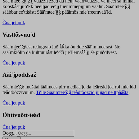
Sääʹmteeʹǧǧ 21 vuäzzliʹžžed da nellj väärrvuäzzla vaʹlljeet säʹmmlai
kõõskâst juõʹǩǩ neelljad eeʹjj tueiʹmmepijjum vaalin. Sääʹmteeʹǧǧ
sååbbar eeʹttkâstt Sääʹmteeʹǧǧ pââimõs mieʹrreemvääʹld.
Čuäʹjet puk
Vasttõsvuuʹd
Sääʹmteeʹǧǧest
reâuggap
juõʹǩǩka
õuʹdde
sääʹm meer
ast
, što
sääʹmǩiõlin da kulttuurâst leʹčči jieʹllemsââʹjj še puäʹđlvest.
Čuäʹjet puk
Ääiʹjpoddsaž
Sääʹmteʹǧǧ mušttal tååimees pirr mediaaʹje da jeärrsid jeäʹrbi mieʹldd
teâđtõõzzivuiʹm.
Tiʹlle Sääʹmteeʹǧǧ teâđtõõzzid jiijjad neʹttpååšta
.
Čuäʹjet puk
Õhttvuõtt-teâđ
Čuäʹjet puk
Ooʒʒ...