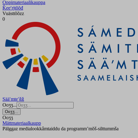
Oppimateriaalikauppa
Ǩeeʹrjtõõđ
Vuästtõõzz
0
Sääʹmteʹǧǧ
Ooʒʒ...
Ooʒʒ...
Ooʒʒ
Mättmateriaalkaupp
Pälggaz medialookkâmtaiddu da programmʼmõš-silttummša