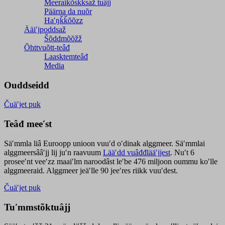
Meeraikõskksaž tuâjj
Päärna da nuõr
Haʹŋǩǩõõzz
Ääiʹjpoddsaž
Šõddmõõžž
Õhttvuõtt-teâđ
Laasktemteâđ
Media
Ouddseidd
Čuäʹjet puk
Teâđ meeʹst
Säʹmmla liâ Euroopp unioon vuuʹd oʹdinak alggmeer. Säʹmmlai
alggmeersââʹjj lij juʹn raavuum
Lääʹdd vuâđđlääʹjjest
. Nuʹt 6
proseeʹnt veeʹzz maaiʹlm naroodâst leʹbe 476 miljoon oummu koʹlle
alggmeeraid. Alggmeer jeäʹlle 90 jeeʹres riikk vuuʹdest.
Čuäʹjet puk
Tuʹmmstõktuâjj