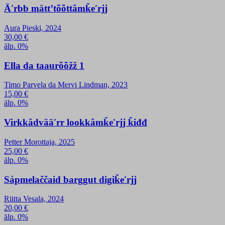
Äʹrbb mättʼtõõttâmǩeʹrjj
Aura Pieski, 2024
30,00
€
älp. 0%
Ella da taaurõõžž 1
Timo Parvela da Mervi Lindman, 2023
15,00
€
älp. 0%
Virkkâdvääʹrr lookkâmǩeʹrjj ǩiđđ
Petter Morottaja, 2025
25,00
€
älp. 0%
Sápmelaččaid barggut digiǩeʹrjj
Riitta Vesala, 2024
20,00
€
älp. 0%