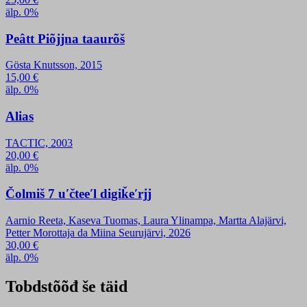
älp. 0%
Peâtt Piõjjna taaurõš
Gösta Knutsson, 2015
15,00
€
älp. 0%
Alias
TACTIC, 2003
20,00
€
älp. 0%
Čolmiš 7 uʹčteeʹl digiǩeʹrjj
Aarnio Reeta, Kaseva Tuomas, Laura Ylinampa, Martta Alajärvi,
Petter Morottaja da Miina Seurujärvi, 2026
30,00
€
älp. 0%
Tobdstõõđ še täid