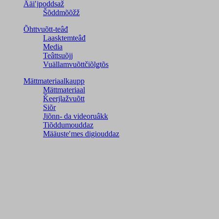
Ääiʹjpoddsaž
Šõddmõõžž
Õhttvuõtt-teâđ
Laasktemteâđ
Media
Teâttsuõjj
Vuällamvuõttčiõlǥtõs
Mättmateriaalkaupp
Mättmateriaal
Ǩeerjlažvuõtt
Siõr
Jiõnn- da videoruâkk
Tiõddumouddaz
Määusteʹmes digiouddaz