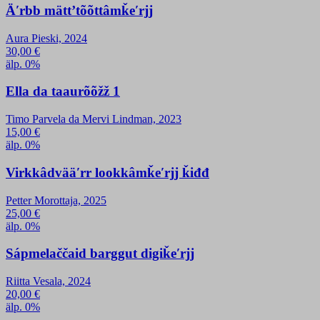
Äʹrbb mättʼtõõttâmǩeʹrjj
Aura Pieski, 2024
30,00
€
älp. 0%
Ella da taaurõõžž 1
Timo Parvela da Mervi Lindman, 2023
15,00
€
älp. 0%
Virkkâdvääʹrr lookkâmǩeʹrjj ǩiđđ
Petter Morottaja, 2025
25,00
€
älp. 0%
Sápmelaččaid barggut digiǩeʹrjj
Riitta Vesala, 2024
20,00
€
älp. 0%