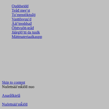
Ouddseidd
Teâđ meeʹst
Tuʹmmstõktuâjj
Vasttõsvuuʹd
Ääiʹjpoddsaž
Õhttvuõtt-teâđ
Jåårǥlõʹtti da tuulk
Mättmateriaalkaupp
Skip to content
Nuõrttsääʹmǩiõll
nuo
Anarâškielâ
Nuõrttsääʹmǩiõll