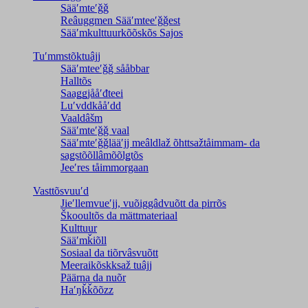
Sääʹmteʹǧǧ
Reâuggmen Sääʹmteeʹǧǧest
Sääʹmkulttuurkõõskõs Sajos
Tuʹmmstõktuâjj
Sääʹmteeʹǧǧ sååbbar
Halltõs
Saaǥǥjååʹđteei
Luʹvddkååʹdd
Vaaldâšm
Sääʹmteʹǧǧ vaal
Sääʹmteʹǧǧlääʹjj meâldlaž õhttsažtåimmam- da
saǥstõõllâmõõlǥtõs
Jeeʹres tåimmorgaan
Vasttõsvuuʹd
Jieʹllemvueʹjj, vuõiggâdvuõtt da pirrõs
Škooultõs da mättmateriaal
Kulttuur
Sääʹmǩiõll
Sosiaal da tiõrvâsvuõtt
Meeraikõskksaž tuâjj
Päärna da nuõr
Haʹŋǩǩõõzz