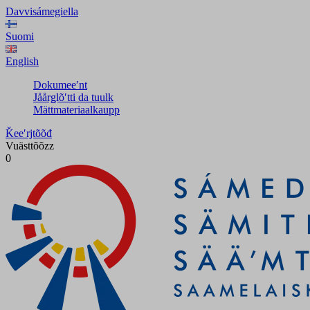
Davvisámegiella
Suomi
English
Dokumeeʹnt
Jåårǥlõʹtti da tuulk
Mättmateriaalkaupp
Ǩeeʹrjtõõđ
Vuästtõõzz
0