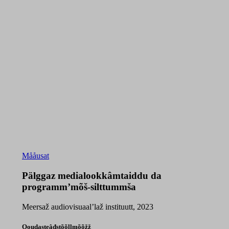
Mååusat
Pälggaz medialookkâmtaiddu da
programmʼmõš-silttummša
Meersaž audiovisuaalʼlaž instituutt, 2023
Ooudasteâđstõõllmõõžž