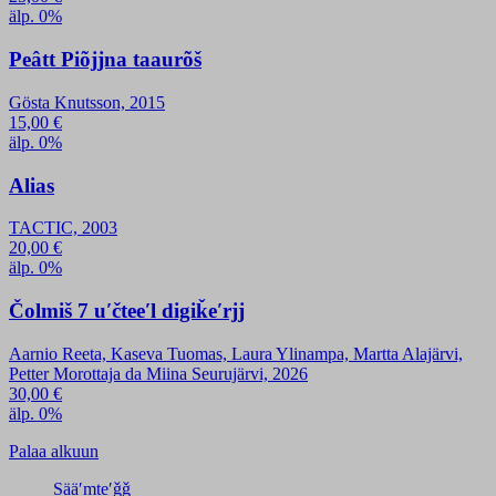
älp. 0%
Peâtt Piõjjna taaurõš
Gösta Knutsson, 2015
15,00
€
älp. 0%
Alias
TACTIC, 2003
20,00
€
älp. 0%
Čolmiš 7 uʹčteeʹl digiǩeʹrjj
Aarnio Reeta, Kaseva Tuomas, Laura Ylinampa, Martta Alajärvi,
Petter Morottaja da Miina Seurujärvi, 2026
30,00
€
älp. 0%
Palaa alkuun
Sääʹmteʹǧǧ