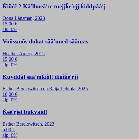
Ǩiõčč 2 Kåʹllmeäʹcc tuejjǩeʹrjj ǩiđđpââʹj
Oona Länsman, 2023
15,00
€
älp. 0%
Vuõssmõs dohat sääʹnned säämas
Heather Amery, 2015
15,00
€
älp. 0%
Kuvddâl sääʹmǩiõl! digiǩeʹrjj
Esther Berelowitsch da Raija Lehtola, 2025
10,00
€
älp. 0%
Ǩeeʹrjet bukvaid!
Esther Berelowitsch, 2023
5,00
€
älp. 0%