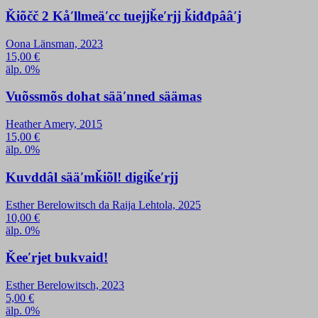
Ǩiõčč 2 Kåʹllmeäʹcc tuejjǩeʹrjj ǩiđđpââʹj
Oona Länsman, 2023
15,00
€
älp. 0%
Vuõssmõs dohat sääʹnned säämas
Heather Amery, 2015
15,00
€
älp. 0%
Kuvddâl sääʹmǩiõl! digiǩeʹrjj
Esther Berelowitsch da Raija Lehtola, 2025
10,00
€
älp. 0%
Ǩeeʹrjet bukvaid!
Esther Berelowitsch, 2023
5,00
€
älp. 0%