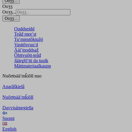
Ooʒʒ...
Ooʒʒ
Ooʒʒ...
Ooʒʒ...
Ouddseidd
Teâđ meeʹst
Tuʹmmstõktuâjj
Vasttõsvuuʹd
Ääiʹjpoddsaž
Õhttvuõtt-teâđ
Jåårǥlõʹtti da tuulk
Mättmateriaalkaupp
Nuõrttsääʹmǩiõll
nuo
Anarâškielâ
Nuõrttsääʹmǩiõll
Davvisámegiella
Suomi
English