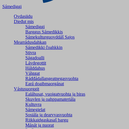
Sámediggi
Ovdasiidu
Dieđut mis
Sámediggi
Barggus Sámedikkis
Sámekulturguovddáš Sajos
Mearrádusdahkan
Sámedikki čoahkkin
Stivra
Ságadoalli
Lávdegottit
Hálddahus
Válggat
Ráđđádallangeatnegas­vuohta
Eará doaibmaorgánat
Vástusuorggit
Ealáhusat, vuoigatvuohta ja biras
Skuvlen ja oahppamateriála
Kultuvra
Sámegielat
Sosiála ja dearvvasvuohta
Riikkaidgaskasaš bargu
Mánát ja nuorat