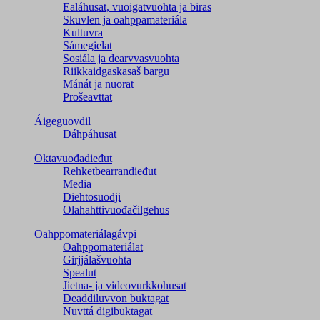
Ealáhusat, vuoigatvuohta ja biras
Skuvlen ja oahppamateriála
Kultuvra
Sámegielat
Sosiála ja dearvvasvuohta
Riikkaidgaskasaš bargu
Mánát ja nuorat
Prošeavttat
Áigeguovdil
Dáhpáhusat
Oktavuođadieđut
Rehketbearrandieđut
Media
Diehtosuodji
Olahahttivuođačilgehus
Oahppomateriálagávpi
Oahppomateriálat
Girjjálašvuohta
Spealut
Jietna- ja videovurkkohusat
Deaddiluvvon buktagat
Nuvttá digibuktagat