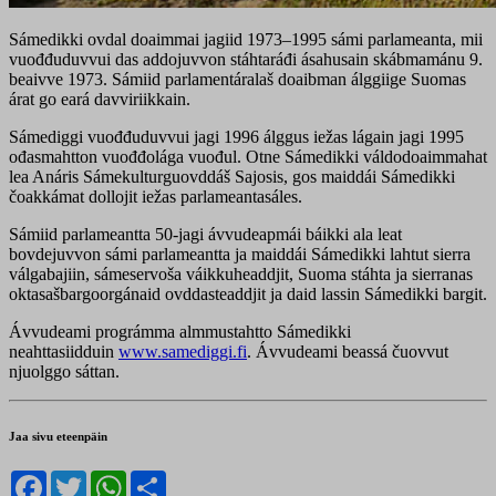
Sámedikki ovdal doaimmai jagiid 1973–1995 sámi parlameanta, mii
vuođđuduvvui das addojuvvon stáhtaráđi ásahusain skábmamánu 9.
beaivve 1973. Sámiid parlamentáralaš doaibman álggiige Suomas
árat go eará davviriikkain.
Sámediggi vuođđuduvvui jagi 1996 álggus iežas lágain jagi 1995
ođasmahtton vuođđolága vuođul. Otne Sámedikki váldodoaimmahat
lea Anáris Sámekulturguovddáš Sajosis, gos maiddái Sámedikki
čoakkámat dollojit iežas parlameantasáles.
Sámiid parlameantta 50-jagi ávvudeapmái báikki ala leat
bovdejuvvon sámi parlameantta ja maiddái Sámedikki lahtut sierra
válgabajiin, sámeservoša váikkuheaddjit, Suoma stáhta ja sierranas
oktasašbargoorgánaid ovddasteaddjit ja daid lassin Sámedikki bargit.
Ávvudeami prográmma almmustahtto Sámedikki
neahttasiidduin
www.samediggi.fi
. Ávvudeami beassá čuovvut
njuolggo sáttan.
Jaa sivu eteenpäin
Facebook
Twitter
WhatsApp
Share