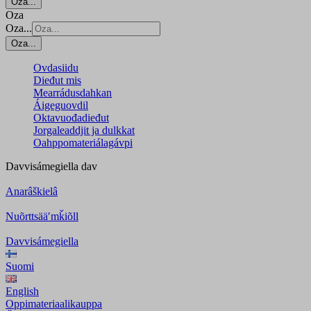
Oza...
Oza
Oza...
Oza...
Ovdasiidu
Dieđut mis
Mearrádusdahkan
Áigeguovdil
Oktavuođadieđut
Jorgaleaddjit ja dulkkat
Oahppomateriálagávpi
Davvisámegiella
dav
Anarâškielâ
Nuõrttsääʹmǩiõll
Davvisámegiella
Suomi
English
Oppimateriaalikauppa