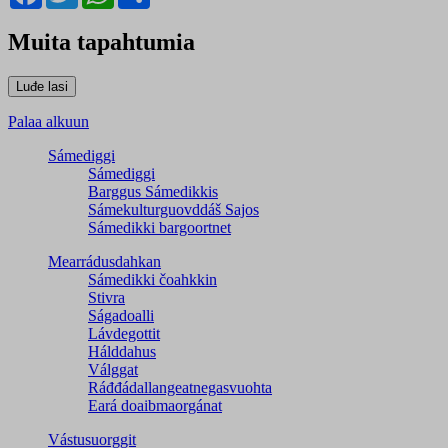
Muita tapahtumia
Palaa alkuun
Sámediggi
Sámediggi
Barggus Sámedikkis
Sámekulturguovddáš Sajos
Sámedikki bargoortnet
Mearrádusdahkan
Sámedikki čoahkkin
Stivra
Ságadoalli
Lávdegottit
Hálddahus
Válggat
Ráđđádallangeatnegas­vuohta
Eará doaibmaorgánat
Vástusuorggit