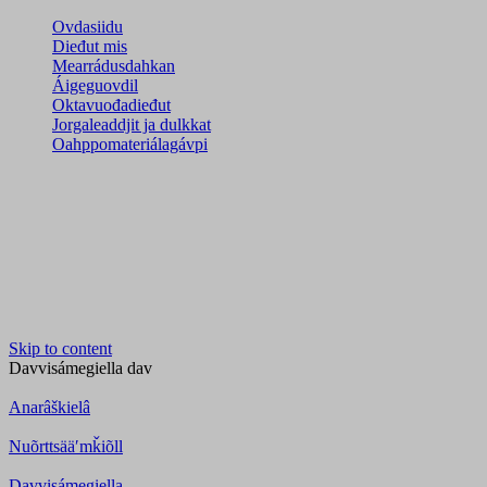
Ovdasiidu
Dieđut mis
Mearrádusdahkan
Áigeguovdil
Oktavuođadieđut
Jorgaleaddjit ja dulkkat
Oahppomateriálagávpi
Skip to content
Davvisámegiella
dav
Anarâškielâ
Nuõrttsääʹmǩiõll
Davvisámegiella