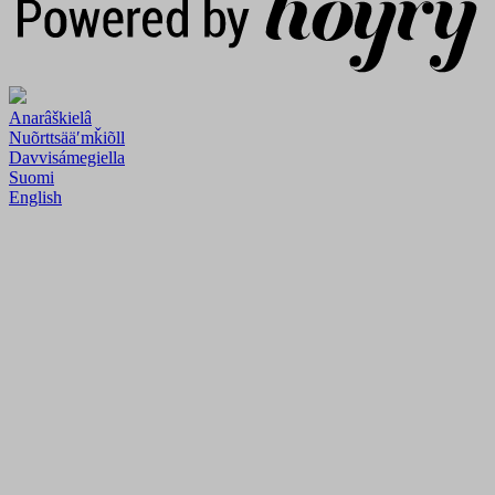
Anarâškielâ
Nuõrttsääʹmǩiõll
Davvisámegiella
Suomi
English