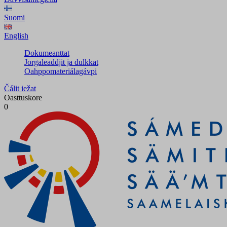
Suomi
English
Dokumeanttat
Jorgaleaddjit ja dulkkat
Oahppomateriálagávpi
Čálit iežat
Oasttuskore
0