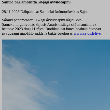
Sámiid parlameantta 50-jagi ávvudeapmi
28.11.2023
Dáhpáhusat
Saamelaiskulttuurikeskus Sajos
Sámiid parlameantta 50-jagi ávvudeapmi lágiduvvo
Sámekulturguovddáš Sajosis Anáris disttaga skábmamánu 28.
beaivve 2023 dmu 11 rájes. Buohkat leat bures boahtán čuovvut
ávvudeami njuolggo sáddaga bákte čujuhusas
www.sajos.fi/live
.