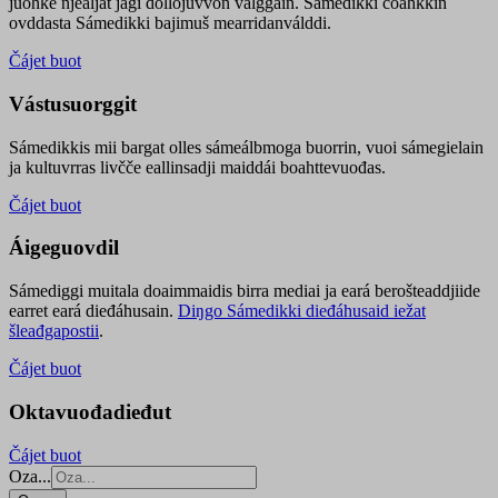
juohke njealját jagi dollojuvvon válggain. Sámedikki čoahkkin
ovddasta Sámedikki bajimuš mearridanválddi.
Čájet buot
Vástusuorggit
Sámedikkis mii bargat olles sámeálbmoga buorrin, vuoi sámegielain
ja kultuvrras livčče eallinsadji maiddái boahttevuođas.
Čájet buot
Áigeguovdil
Sámediggi muitala doaimmaidis birra mediai ja eará berošteaddjiide
earret eará dieđáhusain.
Diŋgo Sámedikki dieđáhusaid iežat
šleađgapostii
.
Čájet buot
Oktavuođadieđut
Čájet buot
Oza...