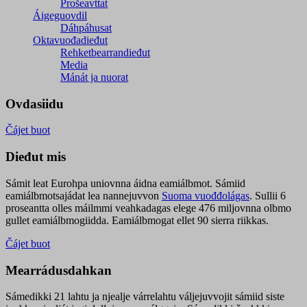
Prošeavttat
Áigeguovdil
Dáhpáhusat
Oktavuođadieđut
Rehketbearrandieđut
Media
Mánát ja nuorat
Ovdasiidu
Čájet buot
Dieđut mis
Sámit leat Eurohpa uniovnna áidna eamiálbmot. Sámiid
eamiálbmotsajádat lea nannejuvvon
Suoma vuođđolágas
. Sullii 6
proseantta olles máilmmi veahkadagas elege 476 miljovnna olbmo
gullet eamiálbmogiidda. Eamiálbmogat ellet 90 sierra riikkas.
Čájet buot
Mearrádusdahkan
Sámedikki 21 lahtu ja njealje várrelahtu váljejuvvojit sámiid siste