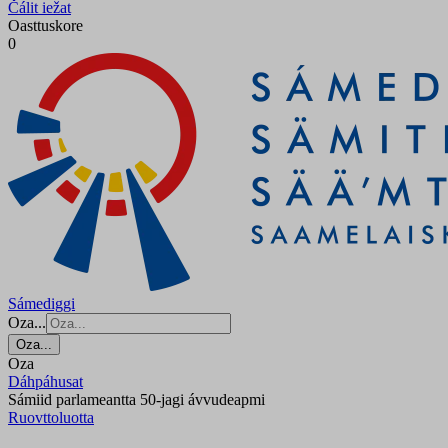
Čálit iežat
Oasttuskore
0
Sámediggi
Oza...
Oza...
Oza
Dáhpáhusat
Sámiid parlameantta 50-jagi ávvudeapmi
Ruovttoluotta