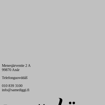
Menesjärventie 2 A
99870 Anár
Telefonguovddáš
010 839 3100
info@samediggi.fi
Digi- ja mainostoimisto Höyry Rovaniemi ja Oulu