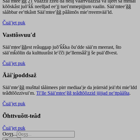
Sääʹmteeʹǧǧ 21 vuäzzliʹžžed da nellj väärrvuäzzla vaʹlljeet säʹmmlai
kõõskâst juõʹǩǩ neelljad eeʹjj tueiʹmmepijjum vaalin. Sääʹmteeʹǧǧ
sååbbar eeʹttkâstt Sääʹmteeʹǧǧ pââimõs mieʹrreemvääʹld.
Čuäʹjet puk
Vasttõsvuuʹd
Sääʹmteeʹǧǧest
reâuggap
juõʹǩǩka
õuʹdde
sääʹm meer
ast
, što
sääʹmǩiõlin da kulttuurâst leʹčči jieʹllemsââʹjj še puäʹđlvest.
Čuäʹjet puk
Ääiʹjpoddsaž
Sääʹmteʹǧǧ mušttal tååimees pirr mediaaʹje da jeärrsid jeäʹrbi mieʹldd
teâđtõõzzivuiʹm.
Tiʹlle Sääʹmteeʹǧǧ teâđtõõzzid jiijjad neʹttpååšta
.
Čuäʹjet puk
Õhttvuõtt-teâđ
Čuäʹjet puk
Ooʒʒ...