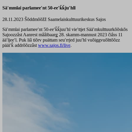
Säʹmmlai parlameeʹnt 50-eeʹǩǩjuʹhll
28.11.2023
Šõddmõõžž
Saamelaiskulttuurikeskus Sajos
Säʹmmlai parlameeʹnt 50-eeʹǩǩjuuʹhl vieʹttjet Sääʹmkulttuurkõõskõs
Sajoozzâst Aanrest mââibaarǥ 28. skamm-mannust 2023 čiâss 11
ääʹljeeʹl. Puk liâ tiõrv puättam seuʹrrjed juuʹhl vuõiggvuõlttõõzz
pääiʹǩ addrõõzzâst
www.sajos.fi/live
.