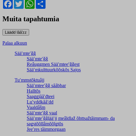
Facebook
Twitter
WhatsApp
Share
Muita tapahtumia
Palaa alkuun
Sääʹmteʹǧǧ
Sääʹmteʹǧǧ
Reâuggmen Sääʹmteeʹǧǧest
Sääʹmkulttuurkõõskõs Sajos
Tuʹmmstõktuâjj
Sääʹmteeʹǧǧ sååbbar
Halltõs
Saaǥǥjååʹđteei
Luʹvddkååʹdd
Vaaldâšm
Sääʹmteʹǧǧ vaal
Sääʹmteʹǧǧlääʹjj meâldlaž õhttsažtåimmam- da
saǥstõõllâmõõlǥtõs
Jeeʹres tåimmorgaan