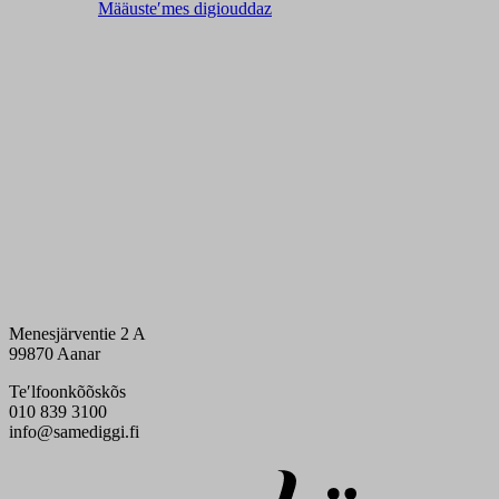
Määusteʹmes digiouddaz
Menesjärventie 2 A
99870 Aanar
Teʹlfoonkõõskõs
010 839 3100
info@samediggi.fi
Digi- ja mainostoimisto Höyry Rovaniemi ja Oulu