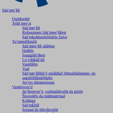
Sääʹmteʹǧǧ
Ouddseidd
Teâđ meeʹst
Sääʹmteʹǧǧ
Reâuggmen Sääʹmteeʹǧǧest
Sääʹmkulttuurkõõskõs Sajos
Tuʹmmstõktuâjj
Sääʹmteeʹǧǧ sååbbar
Halltõs
Saaǥǥjååʹđteei
Luʹvddkååʹdd
Vaaldâšm
Vaal
Sääʹmteʹǧǧlääʹjj meâldlaž õhttsažtåimmam- da
saǥstõõllâmõõlǥtõs
Jeeʹres tåimmorgaan
Vasttõsvuuʹd
Jieʹllemvueʹjj, vuõiggâdvuõtt da pirrõs
Škooultõs da mättmateriaal
Kulttuur
Sääʹmǩiõll
Sosiaal da tiõrvâsvuõtt