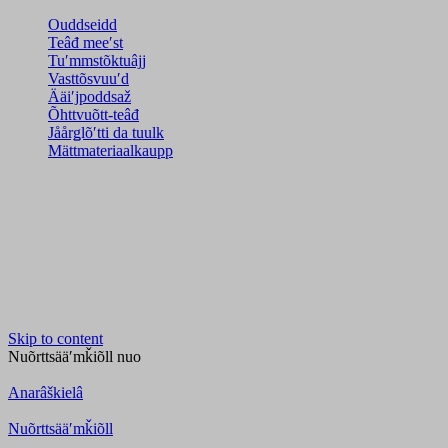
Ouddseidd
Teâđ meeʹst
Tuʹmmstõktuâjj
Vasttõsvuuʹd
Ääiʹjpoddsaž
Õhttvuõtt-teâđ
Jåårǥlõʹtti da tuulk
Mättmateriaalkaupp
Skip to content
Nuõrttsääʹmǩiõll
nuo
Anarâškielâ
Nuõrttsääʹmǩiõll