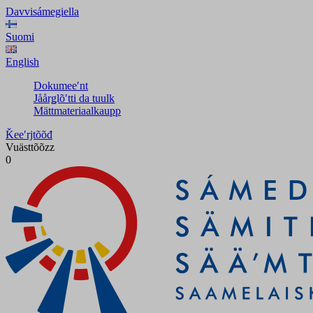
Davvisámegiella
Suomi
English
Dokumeeʹnt
Jåårǥlõʹtti da tuulk
Mättmateriaalkaupp
Ǩeeʹrjtõõđ
Vuästtõõzz
0