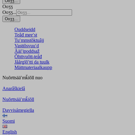
Ooʒʒ...
Ooʒʒ
Ooʒʒ...
Ooʒʒ...
Ouddseidd
Teâđ meeʹst
Tuʹmmstõktuâjj
Vasttõsvuuʹd
Ääiʹjpoddsaž
Õhttvuõtt-teâđ
Jåårǥlõʹtti da tuulk
Mättmateriaalkaupp
Nuõrttsääʹmǩiõll
nuo
Anarâškielâ
Nuõrttsääʹmǩiõll
Davvisámegiella
Suomi
English