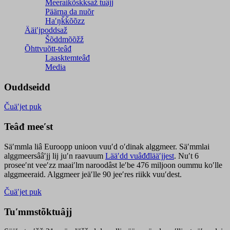
Meeraikõskksaž tuâjj
Päärna da nuõr
Haʹŋǩǩõõzz
Ääiʹjpoddsaž
Šõddmõõžž
Õhttvuõtt-teâđ
Laasktemteâđ
Media
Ouddseidd
Čuäʹjet puk
Teâđ meeʹst
Säʹmmla liâ Euroopp unioon vuuʹd oʹdinak alggmeer. Säʹmmlai
alggmeersââʹjj lij juʹn raavuum
Lääʹdd vuâđđlääʹjjest
. Nuʹt 6
proseeʹnt veeʹzz maaiʹlm naroodâst leʹbe 476 miljoon oummu koʹlle
alggmeeraid. Alggmeer jeäʹlle 90 jeeʹres riikk vuuʹdest.
Čuäʹjet puk
Tuʹmmstõktuâjj