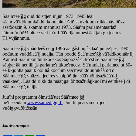
Sääʹmteeʹǧǧ oudldõʹsttjen iiʹjjin 1973–1995 leäi
sääʹmväʹldduumkåʹdd, koon altteeš tõʹst uvddum riikksuåvtõõzz
asetõõzzin 9. skamm-mannust 1973. Sääʹm parlamentaarlaž
tåimmʼmõõžž alttee veʹt juʹn Lääʹddjânnmest ääiʹjab ǥu jeeʹres
Tâʹvvjânnmin.
Sääʹmteeʹǧǧ vuâđđeeš eeʹjj 1996 aalǥâst jiijjâs laaʹjjin eeʹjjest 1995
oođuum vuâđđlääʹjj nuäjja. Tän poodd Sääʹmteeʹǧǧ väʹlddkoontâr lij
Aanrest Sääʹmkulttuurkõõskõs Sajoozzâst, koʹst še Sääʹmteeʹǧǧ
såbbar ââʹnet jiijjâs parlameʹnttkueʹrncest. Säʹmmlai parlameeʹnt 50-
eeʹǩǩjohlla pääiʹǩ ool liâ koččum sääʹmväʹldduumkååʹdd di
Sääʹmteeʹǧǧ vuäzzla jeeʹres vaalpõõʹjin, sääʹmõhttsažkååʹdd
vaaikteeʹj, Lääʹdd riikk da määŋgai õhttsažtuâjjkuöiʹmi eeʹttǩeeʹj di
Sääʹmteeʹǧǧ tuâjjla.
Juuʹhl prograamm õlmstââʹttet Sääʹmteeʹǧǧ
neʹttseeidain
www.samediggi.fi
. Juuʹhl peäss seuʹrrjed
vuõiggvuõlttõssân.
Jaa sivu eteenpäin