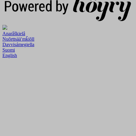
Anarâškielâ
Nuõrttsääʹmǩiõll
Davvisámegiella
Suomi
English