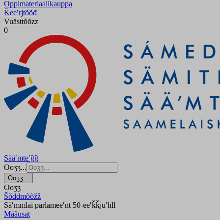
Oppimateriaalikauppa
Ǩeeʹrjtõõđ
Vuästtõõzz
0
Sääʹmteʹǧǧ
Ooʒʒ...
Ooʒʒ...
Ooʒʒ
Šõddmõõžž
Säʹmmlai parlameeʹnt 50-eeʹǩǩjuʹhll
Mååusat