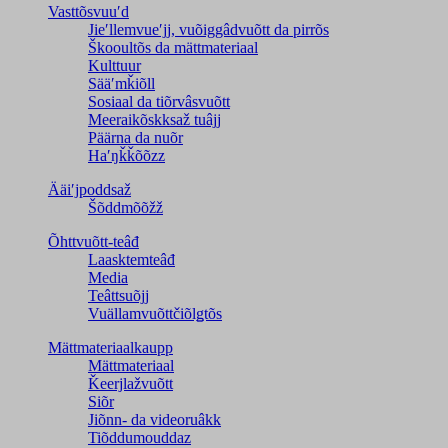
Vasttõsvuuʹd
Jieʹllemvueʹjj, vuõiggâdvuõtt da pirrõs
Škooultõs da mättmateriaal
Kulttuur
Sääʹmǩiõll
Sosiaal da tiõrvâsvuõtt
Meeraikõskksaž tuâjj
Päärna da nuõr
Haʹŋǩǩõõzz
Ääiʹjpoddsaž
Šõddmõõžž
Õhttvuõtt-teâđ
Laasktemteâđ
Media
Teâttsuõjj
Vuällamvuõttčiõlǥtõs
Mättmateriaalkaupp
Mättmateriaal
Ǩeerjlažvuõtt
Siõr
Jiõnn- da videoruâkk
Tiõddumouddaz