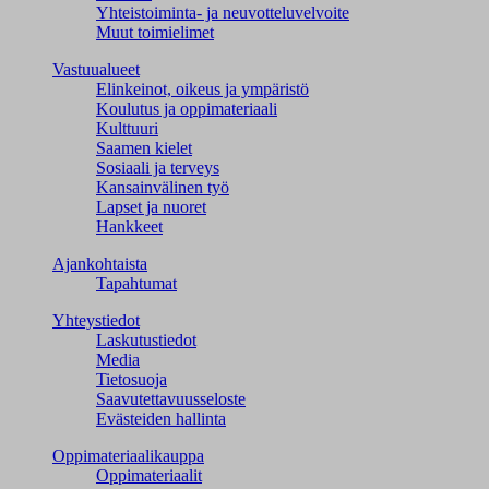
Yhteistoiminta- ja neuvotteluvelvoite
Muut toimielimet
Vastuualueet
Elinkeinot, oikeus ja ympäristö
Koulutus ja oppimateriaali
Kulttuuri
Saamen kielet
Sosiaali ja terveys
Kansainvälinen työ
Lapset ja nuoret
Hankkeet
Ajankohtaista
Tapahtumat
Yhteystiedot
Laskutustiedot
Media
Tietosuoja
Saavutettavuusseloste
Evästeiden hallinta
Oppimateriaalikauppa
Oppimateriaalit