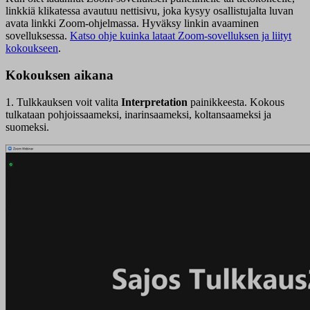
linkkiä klikatessa avautuu nettisivu, joka kysyy osallistujalta luvan
avata linkki Zoom-ohjelmassa. Hyväksy linkin avaaminen
sovelluksessa.
Katso ohje kuinka lataat Zoom-sovelluksen ja liityt
kokoukseen
.
Kokouksen aikana
1. Tulkkauksen voit valita
Interpretation
painikkeesta. Kokous
tulkataan pohjoissaameksi, inarinsaameksi, koltansaameksi ja
suomeksi.