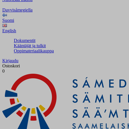
Davvisámegiella
Suomi
English
Dokumentit
Kääntäjät ja tulkit
Oppimateriaalikauppa
Kirjaudu
Ostoskori
0