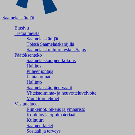
Saamelaiskäräjät
Etusivu
Tietoa meistä
Saamelaiskäräjät
Töissä Saamelaiskäräjillä
Saamelaiskulttuuri­keskus Sajos
Päätöksenteko
Saamelaiskäräjien kokous
Hallitus
Puheenjohtaja
Lautakunnat
Hallinto
Saamelaiskäräjien vaalit
Yhteistoiminta- ja neuvotteluvelvoite
Muut toimielimet
Vastuualueet
Elinkeinot, oikeus ja ympäristö
Koulutus ja oppimateriaali
Kulttuuri
Saamen kielet
Sosiaali ja terveys