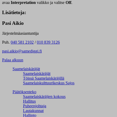
avaa
Interpretation
valikko ja valitse
Off
.
Lisätietoja:
Pasi Aikio
Järjestelmäasiantuntija
Puh.
040 581 2102
/
010 839 3126
pasi.aikio@samediggi.fi
Palaa alkuun
Saamelaiskäräjät
Saamelaiskäräjät
Töissä Saamelaiskäräjillä
Saamelaiskulttuuri­keskus Sajos
Päätöksenteko
Saamelaiskäräjien kokous
Hallitus
Puheenjohtaja
Lautakunnat
Hallinto