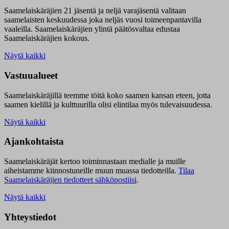
Saamelaiskäräjien 21 jäsentä ja neljä varajäsentä valitaan
saamelaisten keskuudessa joka neljäs vuosi toimeenpantavilla
vaaleilla. Saamelaiskäräjien ylintä päätösvaltaa edustaa
Saamelaiskäräjien kokous.
Näytä kaikki
Vastuualueet
Saamelaiskäräjillä t
eemme töitä koko saamen kansan eteen, jotta
saamen kielillä ja kulttuurilla olisi elintilaa myös tulevaisuudessa.
Näytä kaikki
Ajankohtaista
Saamelaiskäräjät kertoo toiminnastaan medialle ja muille
aiheistamme kiinnostuneille muun muassa tiedotteilla.
Tilaa
Saamelaiskäräjien tiedotteet sähköpostiisi
.
Näytä kaikki
Yhteystiedot