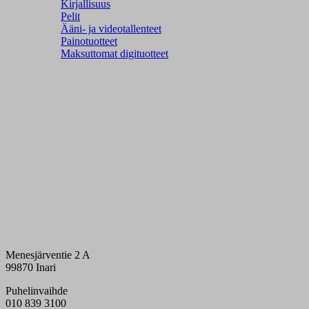
Kirjallisuus
Pelit
Ääni- ja videotallenteet
Painotuotteet
Maksuttomat digituotteet
Menesjärventie 2 A
99870 Inari
Puhelinvaihde
010 839 3100