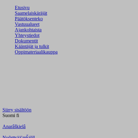
Etusivu
Saamelaiskäräjät
Päätöksenteko
Vastuualueet
Ajankohtaista
Yhteystiedot
Dokumentit
Kääntäjät ja tulkit
Oppimateriaalikauppa
Siirry sisältöön
Suomi
fi
Anarâškielâ
Nuõrttsääʹmǩiõll