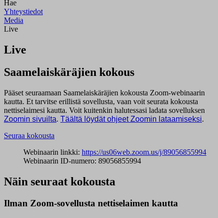
Hae
Yhteystiedot
Media
Live
Live
Saamelaiskäräjien kokous
Pääset seuraamaan Saamelaiskäräjien kokousta Zoom-webinaarin
kautta. Et tarvitse erillistä sovellusta, vaan voit seurata kokousta
nettiselaimesi kautta. Voit kuitenkin halutessasi ladata sovelluksen
Zoomin sivuilta
.
Täältä löydät ohjeet Zoomin lataamiseksi
.
Seuraa kokousta
Webinaarin linkki:
https://us06web.zoom.us/j/89056855994
Webinaarin ID-numero: 89056855994
Näin seuraat kokousta
Ilman Zoom-sovellusta nettiselaimen kautta