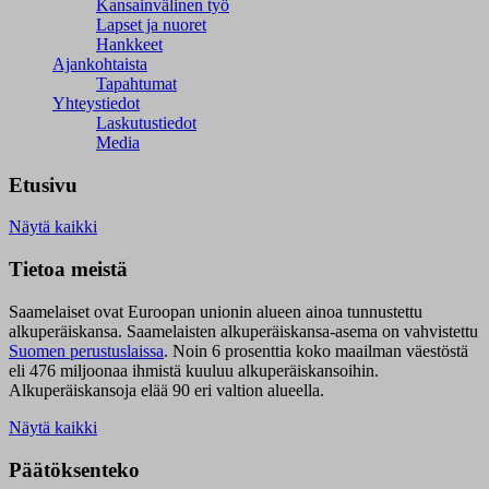
Kansainvälinen työ
Lapset ja nuoret
Hankkeet
Ajankohtaista
Tapahtumat
Yhteystiedot
Laskutustiedot
Media
Etusivu
Näytä kaikki
Tietoa meistä
Saamelaiset ovat Euroopan unionin alueen ainoa tunnustettu
alkuperäiskansa. Saamelaisten alkuperäiskansa-asema on vahvistettu
Suomen perustuslaissa
.
Noin 6 prosenttia koko maailman väestöstä
eli 476 miljoonaa ihmistä kuuluu alkuperäiskansoihin.
Alkuperäiskansoja elää 90 eri valtion alueella.
Näytä kaikki
Päätöksenteko