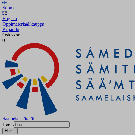
Suomi
English
Oppimateriaalikauppa
Kirjaudu
Ostoskori
0
Saamelaiskäräjät
Hae...
Hae...