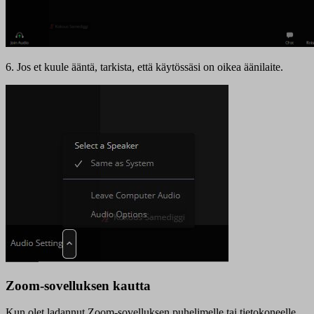
6. Jos et kuule ääntä, tarkista, että käytössäsi on oikea äänilaite.
Zoom-sovelluksen kautta
Kun olet ladannut Zoom-sovelluksen puhelimelle tai tietokoneelle,