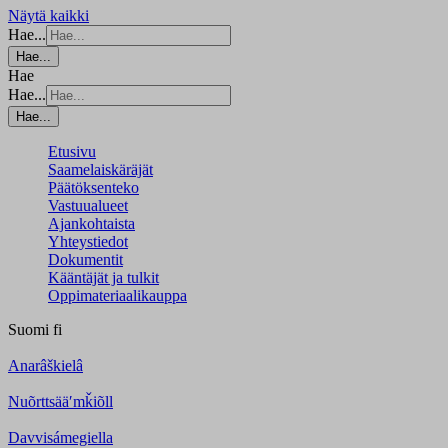
Näytä kaikki
Hae...
Hae...
Hae
Hae...
Hae...
Etusivu
Saamelaiskäräjät
Päätöksenteko
Vastuualueet
Ajankohtaista
Yhteystiedot
Dokumentit
Kääntäjät ja tulkit
Oppimateriaalikauppa
Suomi
fi
Anarâškielâ
Nuõrttsääʹmǩiõll
Davvisámegiella