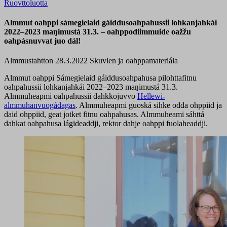
Ruovttoluotta
Almmut oahppi sámegielaid gáiddusoahpahussii lohkanjahkái
2022–2023 maŋimustá 31.3. – oahppodiimmuide oažžu
oahpásnuvvat juo dál!
Almmustahtton 28.3.2022
Skuvlen ja oahppamateriála
Almmut oahppi Sámegielaid gáiddusoahpahusa pilohttafitnu
oahpahussii lohkanjahkái 2022–2023 maŋimustá 31.3.
Almmuheapmi oahpahussii dahkkojuvvo
Hellewi-
almmuhanvuogádagas
. Almmuheapmi guoská sihke ođđa ohppiid ja
daid ohppiid, geat jotket fitnu oahpahusas. Almmuheami sáhttá
dahkat oahpahusa lágideaddji, rektor dahje oahppi fuolaheaddji.