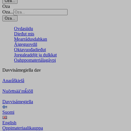
Oza...
Oza
Oza...
Oza...
Ovdasiidu
Dieđut mis
Mearrádusdahkan
Áigeguovdil
Oktavuođadieđut
Jorgaleaddjit ja dulkkat
Oahppomateriálagávpi
Davvisámegiella
dav
Anarâškielâ
Nuõrttsääʹmǩiõll
Davvisámegiella
Suomi
English
Oppimateriaalikauppa