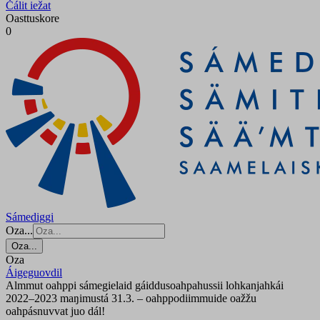
Čálit iežat
Oasttuskore
0
Sámediggi
Oza...
Oza...
Oza
Áigeguovdil
Almmut oahppi sámegielaid gáiddusoahpahussii lohkanjahkái
2022–2023 maŋimustá 31.3. – oahppodiimmuide oažžu
oahpásnuvvat juo dál!