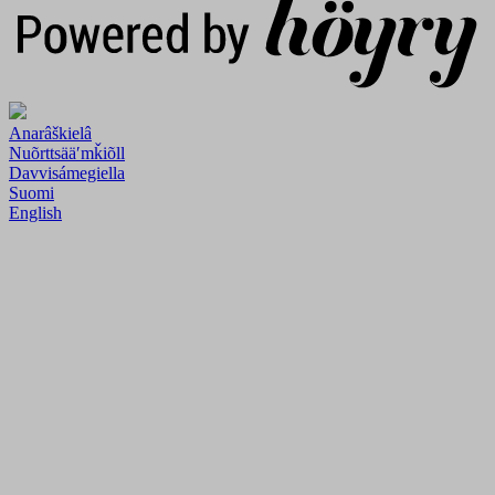
Anarâškielâ
Nuõrttsääʹmǩiõll
Davvisámegiella
Suomi
English