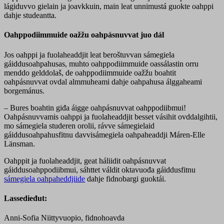
lágiduvvo gielain ja joavkkuin, main leat unnimustá guokte oahppi
dahje studeantta.
Oahppodiimmuide oažžu oahpásnuvvat juo dál
Jos oahppi ja fuolaheaddjit leat beroštuvvan sámegiela
gáiddusoahpahusas, muhto oahppodiimmuide oassálastin orru
menddo gelddolaš, de oahppodiimmuide oažžu boahtit
oahpásnuvvat ovdal almmuheami dahje oahpahusa álggaheami
borgemánus.
– Bures boahtin giđa áigge oahpásnuvvat oahppodiibmui!
Oahpásnuvvamis oahppi ja fuolaheaddjit besset vásihit ovddalgihtii,
mo sámegiela studeren orolii, rávve sámegielaid
gáiddusoahpahusfitnu davvisámegiela oahpaheaddji Máren-Elle
Länsman.
Oahppit ja fuolaheaddjit, geat háliidit oahpásnuvvat
gáiddusoahppodiibmui, sáhttet váldit oktavuođa gáiddusfitnu
sámegiela oahpaheddjiide
dahje fidnobargi guoktái.
Lassedieđut:
Anni-Sofia Niittyvuopio, fidnohoavda