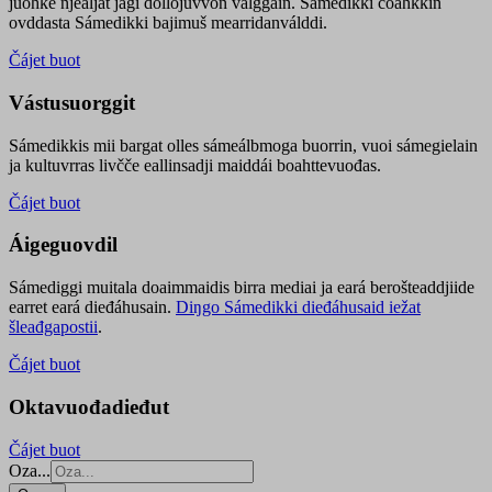
juohke njealját jagi dollojuvvon válggain. Sámedikki čoahkkin
ovddasta Sámedikki bajimuš mearridanválddi.
Čájet buot
Vástusuorggit
Sámedikkis mii bargat olles sámeálbmoga buorrin, vuoi sámegielain
ja kultuvrras livčče eallinsadji maiddái boahttevuođas.
Čájet buot
Áigeguovdil
Sámediggi muitala doaimmaidis birra mediai ja eará berošteaddjiide
earret eará dieđáhusain.
Diŋgo Sámedikki dieđáhusaid iežat
šleađgapostii
.
Čájet buot
Oktavuođadieđut
Čájet buot
Oza...