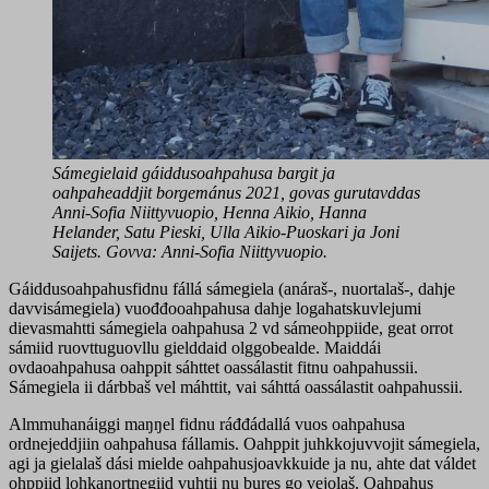
Sámegielaid gáiddusoahpahusa bargit ja
oahpaheaddjit borgemánus 2021, govas gurutavddas
Anni-Sofia Niittyvuopio, Henna Aikio, Hanna
Helander, Satu Pieski, Ulla Aikio-Puoskari ja Joni
Saijets. Govva: Anni-Sofia Niittyvuopio.
Gáiddusoahpahusfidnu fállá sámegiela (anáraš-, nuortalaš-, dahje
davvisámegiela) vuođđooahpahusa dahje logahatskuvlejumi
dievasmahtti sámegiela oahpahusa 2 vd sámeohppiide, geat orrot
sámiid ruovttuguovllu gielddaid olggobealde. Maiddái
ovdaoahpahusa oahppit sáhttet oassálastit fitnu oahpahussii.
Sámegiela ii dárbbaš vel máhttit, vai sáhttá oassálastit oahpahussii.
Almmuhanáiggi maŋŋel fidnu ráđđádallá vuos oahpahusa
ordnejeddjiin oahpahusa fállamis. Oahppit juhkkojuvvojit sámegiela,
agi ja gielalaš dási mielde oahpahusjoavkkuide ja nu, ahte dat váldet
ohppiid lohkanortnegiid vuhtii nu bures go vejolaš. Oahpahus