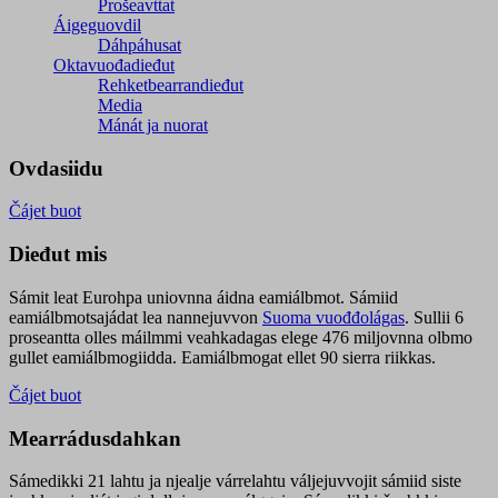
Prošeavttat
Áigeguovdil
Dáhpáhusat
Oktavuođadieđut
Rehketbearrandieđut
Media
Mánát ja nuorat
Ovdasiidu
Čájet buot
Dieđut mis
Sámit leat Eurohpa uniovnna áidna eamiálbmot. Sámiid
eamiálbmotsajádat lea nannejuvvon
Suoma vuođđolágas
. Sullii 6
proseantta olles máilmmi veahkadagas elege 476 miljovnna olbmo
gullet eamiálbmogiidda. Eamiálbmogat ellet 90 sierra riikkas.
Čájet buot
Mearrádusdahkan
Sámedikki 21 lahtu ja njealje várrelahtu váljejuvvojit sámiid siste