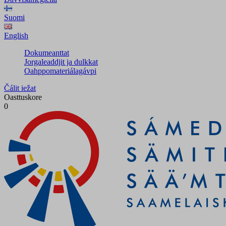
Suomi
English
Dokumeanttat
Jorgaleaddjit ja dulkkat
Oahppomateriálagávpi
Čálit iežat
Oasttuskore
0