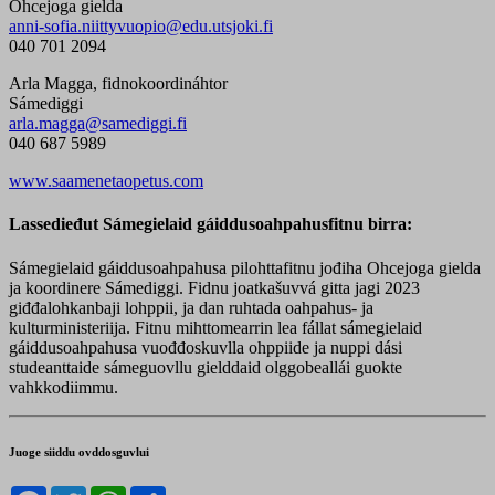
Ohcejoga gielda
anni-sofia.niittyvuopio@edu.utsjoki.fi
040 701 2094
Arla Magga, fidnokoordináhtor
Sámediggi
arla.magga@samediggi.fi
040 687 5989
www.saamenetaopetus.com
Lassedieđut Sámegielaid gáiddusoahpahusfitnu birra:
Sámegielaid gáiddusoahpahusa pilohttafitnu jođiha Ohcejoga gielda
ja koordinere Sámediggi. Fidnu joatkašuvvá gitta jagi 2023
giđđalohkanbaji lohppii, ja dan ruhtada oahpahus- ja
kulturministeriija. Fitnu mihttomearrin lea fállat sámegielaid
gáiddusoahpahusa vuođđoskuvlla ohppiide ja nuppi dási
studeanttaide sámeguovllu gielddaid olggobeallái guokte
vahkkodiimmu.
Juoge siiddu ovddosguvlui
Facebook
Twitter
WhatsApp
Share