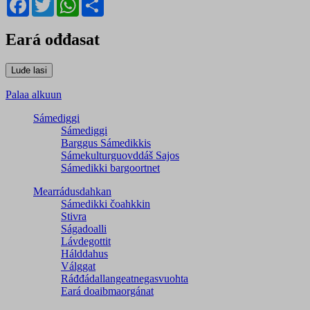
Eará ođđasat
Palaa alkuun
Sámediggi
Sámediggi
Barggus Sámedikkis
Sámekulturguovddáš Sajos
Sámedikki bargoortnet
Mearrádusdahkan
Sámedikki čoahkkin
Stivra
Ságadoalli
Lávdegottit
Hálddahus
Válggat
Ráđđádallangeatnegas­vuohta
Eará doaibmaorgánat