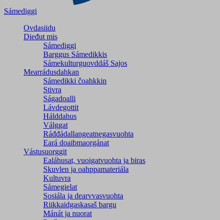
Sámediggi
Ovdasiidu
Dieđut mis
Sámediggi
Barggus Sámedikkis
Sámekulturguovddáš Sajos
Mearrádusdahkan
Sámedikki čoahkkin
Stivra
Ságadoalli
Lávdegottit
Hálddahus
Válggat
Ráđđádallangeatnegas­vuohta
Eará doaibmaorgánat
Vástusuorggit
Ealáhusat, vuoigatvuohta ja biras
Skuvlen ja oahppamateriála
Kultuvra
Sámegielat
Sosiála ja dearvvasvuohta
Riikkaidgaskasaš bargu
Mánát ja nuorat