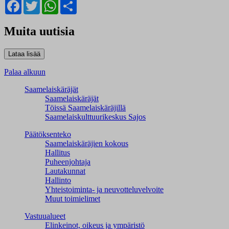
Facebook
Twitter
WhatsApp
Share
Muita uutisia
Palaa alkuun
Saamelaiskäräjät
Saamelaiskäräjät
Töissä Saamelaiskäräjillä
Saamelaiskulttuuri­keskus Sajos
Päätöksenteko
Saamelaiskäräjien kokous
Hallitus
Puheenjohtaja
Lautakunnat
Hallinto
Yhteistoiminta- ja neuvotteluvelvoite
Muut toimielimet
Vastuualueet
Elinkeinot, oikeus ja ympäristö