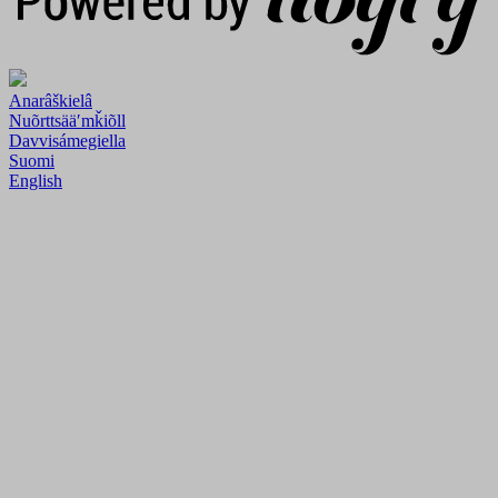
Anarâškielâ
Nuõrttsääʹmǩiõll
Davvisámegiella
Suomi
English