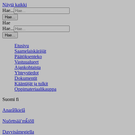
Näytä kaikki
Hae...
Hae...
Hae
Hae...
Hae...
Etusivu
Saamelaiskäräjät
Päätöksenteko
Vastuualueet
Ajankohtaista
Yhteystiedot
Dokumentit
Kääntäjät ja tulkit
Oppimateriaalikauppa
Suomi
fi
Anarâškielâ
Nuõrttsääʹmǩiõll
Davvisámegiella