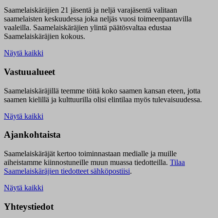
Saamelaiskäräjien 21 jäsentä ja neljä varajäsentä valitaan
saamelaisten keskuudessa joka neljäs vuosi toimeenpantavilla
vaaleilla. Saamelaiskäräjien ylintä päätösvaltaa edustaa
Saamelaiskäräjien kokous.
Näytä kaikki
Vastuualueet
Saamelaiskäräjillä t
eemme töitä koko saamen kansan eteen, jotta
saamen kielillä ja kulttuurilla olisi elintilaa myös tulevaisuudessa.
Näytä kaikki
Ajankohtaista
Saamelaiskäräjät kertoo toiminnastaan medialle ja muille
aiheistamme kiinnostuneille muun muassa tiedotteilla.
Tilaa
Saamelaiskäräjien tiedotteet sähköpostiisi
.
Näytä kaikki
Yhteystiedot