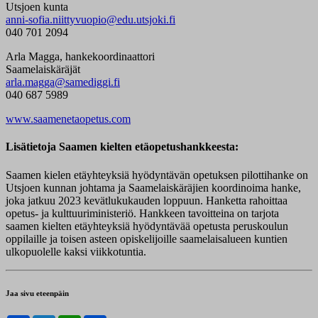
Utsjoen kunta
anni-sofia.niittyvuopio@edu.utsjoki.fi
040 701 2094
Arla Magga, hankekoordinaattori
Saamelaiskäräjät
arla.magga@samediggi.fi
040 687 5989
www.saamenetaopetus.com
Lisätietoja Saamen kielten etäopetushankkeesta:
Saamen kielen etäyhteyksiä hyödyntävän opetuksen pilottihanke on
Utsjoen kunnan johtama ja Saamelaiskäräjien koordinoima hanke,
joka jatkuu 2023 kevätlukukauden loppuun. Hanketta rahoittaa
opetus- ja kulttuuriministeriö. Hankkeen tavoitteina on tarjota
saamen kielten etäyhteyksiä hyödyntävää opetusta peruskoulun
oppilaille ja toisen asteen opiskelijoille saamelaisalueen kuntien
ulkopuolelle kaksi viikkotuntia.
Jaa sivu eteenpäin