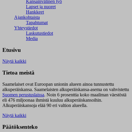
Kansainvälinen työ
Lapset ja nuoret
Hankkeet
Ajankohtaista
Tapahtumat
Yhteystiedot
Laskutustiedot
Media
Etusivu
Näytä kaikki
Tietoa meistä
Saamelaiset ovat Euroopan unionin alueen ainoa tunnustettu
alkuperäiskansa. Saamelaisten alkuperäiskansa-asema on vahvistettu
Suomen perustuslaissa
.
Noin 6 prosenttia koko maailman väestöstä
eli 476 miljoonaa ihmistä kuuluu alkuperäiskansoihin.
Alkuperäiskansoja elää 90 eri valtion alueella.
Näytä kaikki
Päätöksenteko