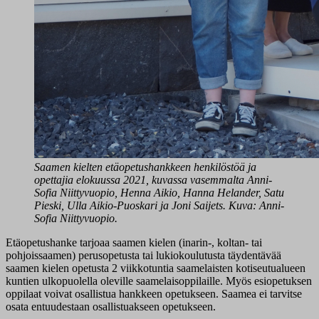
Saamen kielten etäopetushankkeen henkilöstöä ja
opettajia elokuussa 2021, kuvassa vasemmalta Anni-
Sofia Niittyvuopio, Henna Aikio, Hanna Helander, Satu
Pieski, Ulla Aikio-Puoskari ja Joni Saijets. Kuva: Anni-
Sofia Niittyvuopio.
Etäopetushanke tarjoaa saamen kielen (inarin-, koltan- tai
pohjoissaamen) perusopetusta tai lukiokoulutusta täydentävää
saamen kielen opetusta 2 viikkotuntia saamelaisten kotiseutualueen
kuntien ulkopuolella oleville saamelaisoppilaille. Myös esiopetuksen
oppilaat voivat osallistua hankkeen opetukseen. Saamea ei tarvitse
osata entuudestaan osallistuakseen opetukseen.