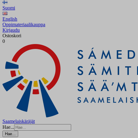
Suomi
English
Oppimateriaalikauppa
Kirjaudu
Ostoskori
0
Saamelaiskäräjät
Hae...
Hae...