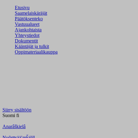
Etusivu
Saamelaiskäräjät
Päätöksenteko
Vastuualueet
Ajankohtaista
Yhteystiedot
Dokumentit
Kääntäjät ja tulkit
Oppimateriaalikauppa
Siirry sisältöön
Suomi
fi
Anarâškielâ
Nuõrttsääʹmǩiõll