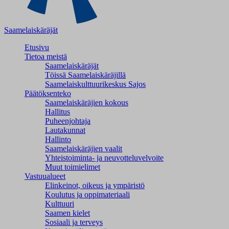
Saamelaiskäräjät
Etusivu
Tietoa meistä
Saamelaiskäräjät
Töissä Saamelaiskäräjillä
Saamelaiskulttuuri­keskus Sajos
Päätöksenteko
Saamelaiskäräjien kokous
Hallitus
Puheenjohtaja
Lautakunnat
Hallinto
Saamelaiskäräjien vaalit
Yhteistoiminta- ja neuvotteluvelvoite
Muut toimielimet
Vastuualueet
Elinkeinot, oikeus ja ympäristö
Koulutus ja oppimateriaali
Kulttuuri
Saamen kielet
Sosiaali ja terveys