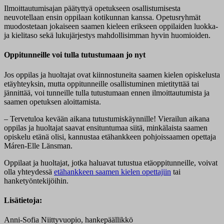
Ilmoittautumisajan päätyttyä opetukseen osallistumisesta
neuvotellaan ensin oppilaan kotikunnan kanssa. Opetusryhmät
muodostetaan jokaiseen saamen kieleen erikseen oppilaiden luokka-
ja kielitaso sekä lukujärjestys mahdollisimman hyvin huomioiden.
Oppitunneille voi tulla tutustumaan jo nyt
Jos oppilas ja huoltajat ovat kiinnostuneita saamen kielen opiskelusta
etäyhteyksin, mutta oppitunneille osallistuminen mietityttää tai
jännittää, voi tunneille tulla tutustumaan ennen ilmoittautumista ja
saamen opetuksen aloittamista.
– Tervetuloa kevään aikana tutustumiskäynnille! Vierailun aikana
oppilas ja huoltajat saavat ensituntumaa siitä, minkälaista saamen
opiskelu etänä olisi, kannustaa etähankkeen pohjoissaamen opettaja
Máren-Elle Länsman.
Oppilaat ja huoltajat, jotka haluavat tutustua etäoppitunneille, voivat
olla yhteydessä
etähankkeen saamen kielen opettajiin
tai
hanketyöntekijöihin.
Lisätietoja:
Anni-Sofia Niittyvuopio, hankepäällikkö