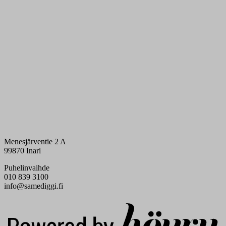
Menesjärventie 2 A
99870 Inari
Puhelinvaihde
010 839 3100
info@samediggi.fi
Digi- ja mainostoimisto Höyry Rovaniemi ja Oulu