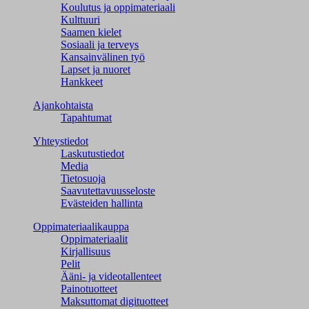
Koulutus ja oppimateriaali
Kulttuuri
Saamen kielet
Sosiaali ja terveys
Kansainvälinen työ
Lapset ja nuoret
Hankkeet
Ajankohtaista
Tapahtumat
Yhteystiedot
Laskutustiedot
Media
Tietosuoja
Saavutettavuusseloste
Evästeiden hallinta
Oppimateriaalikauppa
Oppimateriaalit
Kirjallisuus
Pelit
Ääni- ja videotallenteet
Painotuotteet
Maksuttomat digituotteet