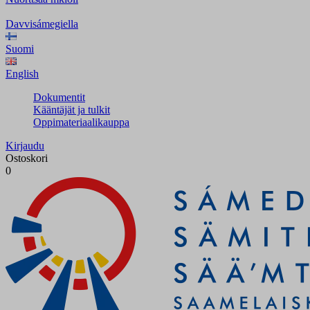
Davvisámegiella
Suomi
English
Dokumentit
Kääntäjät ja tulkit
Oppimateriaalikauppa
Kirjaudu
Ostoskori
0