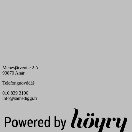
Menesjärventie 2 A
99870 Anár
Telefonguovddáš
010 839 3100
info@samediggi.fi
Digi- ja mainostoimisto Höyry Rovaniemi ja Oulu