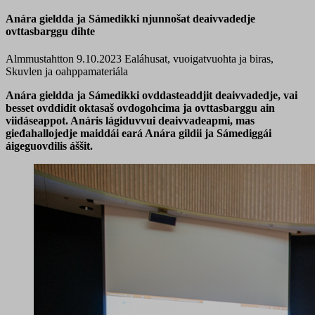
Anára gieldda ja Sámedikki njunnošat deaivvadedje
ovttasbarggu dihte
Almmustahtton 9.10.2023
Ealáhusat, vuoigatvuohta ja biras,
Skuvlen ja oahppamateriála
Anára gieldda ja Sámedikki ovddasteaddjit deaivvadedje, vai
besset ovddidit oktasaš ovdogohcima ja ovttasbarggu ain
viidáseappot. Anáris lágiduvvui deaivvadeapmi, mas
gieđahallojedje maiddái eará Anára gildii ja Sámediggái
áigeguovdilis áššit.