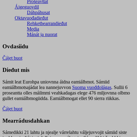
Prošeavttat
Áigeguovdil
Dáhpáhusat
Oktavuođadieđut
Rehketbearrandieđut
Media
Mánát ja nuorat
Ovdasiidu
Čájet buot
Dieđut mis
Sámit leat Eurohpa uniovnna áidna eamiálbmot. Sámiid
eamiálbmotsajádat lea nannejuvvon
Suoma vuođđolágas
. Sullii 6
proseantta olles máilmmi veahkadagas elege 476 miljovnna olbmo
gullet eamiálbmogiidda. Eamiálbmogat ellet 90 sierra riikkas.
Čájet buot
Mearrádusdahkan
Sámedikki 21 lahtu ja njealje várrelahtu váljejuvvojit sámiid siste