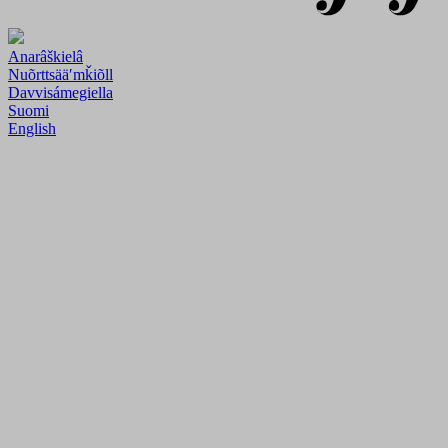
Anarâškielâ
Nuõrttsääʹmǩiõll
Davvisámegiella
Suomi
English