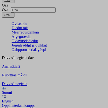
Oza...
Oza
Oza...
Oza...
Ovdasiidu
Dieđut mis
Mearrádusdahkan
Áigeguovdil
Oktavuođadieđut
Jorgaleaddjit ja dulkkat
Oahppomateriálagávpi
Davvisámegiella
dav
Anarâškielâ
Nuõrttsääʹmǩiõll
Davvisámegiella
Suomi
English
Oppimateriaalikauppa