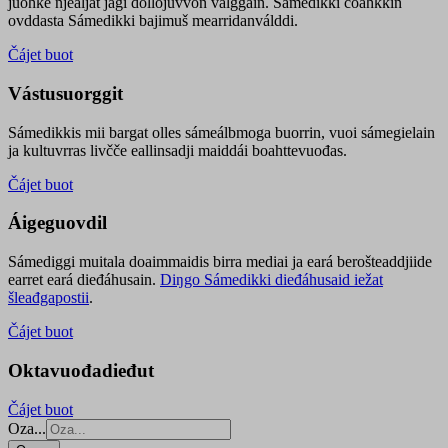
juohke njealját jagi dollojuvvon válggain. Sámedikki čoahkkin
ovddasta Sámedikki bajimuš mearridanválddi.
Čájet buot
Vástusuorggit
Sámedikkis mii bargat olles sámeálbmoga buorrin, vuoi sámegielain
ja kultuvrras livčče eallinsadji maiddái boahttevuođas.
Čájet buot
Áigeguovdil
Sámediggi muitala doaimmaidis birra mediai ja eará berošteaddjiide
earret eará dieđáhusain.
Diŋgo Sámedikki dieđáhusaid iežat
šleađgapostii
.
Čájet buot
Oktavuođadieđut
Čájet buot
Oza...