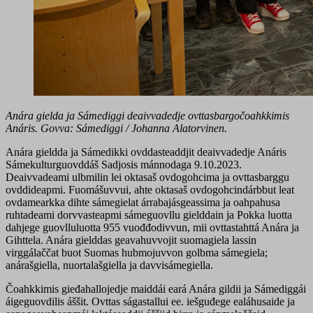
Anára gielda ja Sámediggi deaivvadedje ovttasbargočoahkkimis
Anáris. Govva: Sámediggi / Johanna Alatorvinen.
Anára gieldda ja Sámedikki ovddasteaddjit deaivvadedje Anáris
Sámekulturguovddáš Sadjosis mánnodaga 9.10.2023.
Deaivvadeami ulbmilin lei oktasaš ovdogohcima ja ovttasbarggu
ovddideapmi. Fuomášuvvui, ahte oktasaš ovdogohcindárbbut leat
ovdamearkka dihte sámegielat árrabajásgeassima ja oahpahusa
ruhtadeami dorvvasteapmi sámeguovllu gielddain ja Pokka luotta
dahjege guovlluluotta 955 vuođđodivvun, mii ovttastahttá Anára ja
Gihttela. Anára gielddas geavahuvvojit suomagiela lassin
virggálaččat buot Suomas hubmojuvvon golbma sámegiela;
anárašgiella, nuortalašgiella ja davvisámegiella.
Čoahkkimis gieđahallojedje maiddái eará Anára gildii ja Sámediggái
áigeguovdilis áššit. Ovttas ságastallui ee. iešguđege ealáhusaide ja