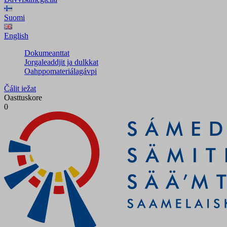
Suomi
English
Dokumeanttat
Jorgaleaddjit ja dulkkat
Oahppomateriálagávpi
Čálit iežat
Oasttuskore
0