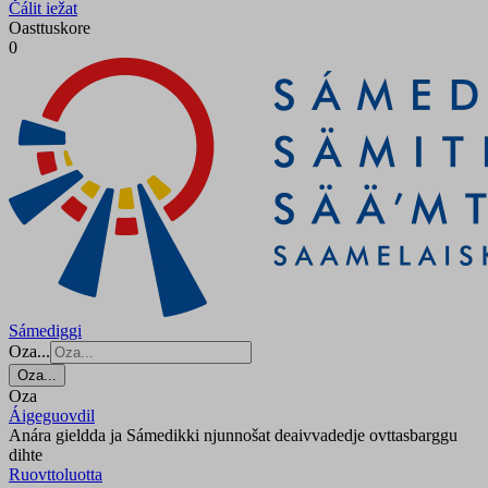
Čálit iežat
Oasttuskore
0
Sámediggi
Oza...
Oza...
Oza
Áigeguovdil
Anára gieldda ja Sámedikki njunnošat deaivvadedje ovttasbarggu
dihte
Ruovttoluotta