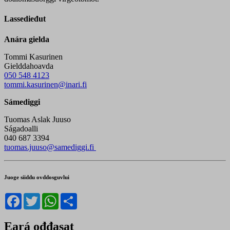
Lassedieđut
Anára gielda
Tommi Kasurinen
Gielddahoavda
050 548 4123
tommi.kasurinen@inari.fi
Sámediggi
Tuomas Aslak Juuso
Ságadoalli
040 687 3394
tuomas.juuso@samediggi.fi
Juoge siiddu ovddosguvlui
Facebook
Twitter
WhatsApp
Share
Eará ođđasat