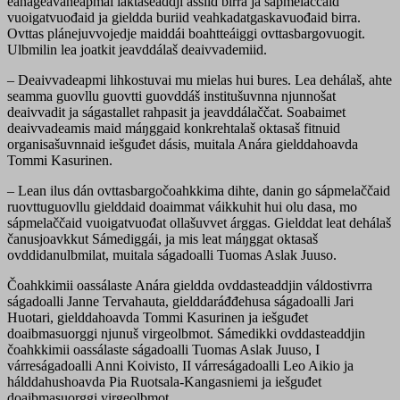
eanageavaheapmái laktáseaddji áššiid birra ja sápmelaččaid
vuoigatvuođaid ja gieldda buriid veahkadatgaskavuođaid birra.
Ovttas plánejuvvojedje maiddái boahtteáiggi ovttasbargovuogit.
Ulbmilin lea joatkit jeavddálaš deaivvademiid.
– Deaivvadeapmi lihkostuvai mu mielas hui bures. Lea dehálaš, ahte
seamma guovllu guovtti guovddáš institušuvnna njunnošat
deaivvadit ja ságastallet rahpasit ja jeavddálaččat. Soabaimet
deaivvadeamis maid máŋggaid konkrehtalaš oktasaš fitnuid
organisašuvnnaid iešguđet dásis, muitala Anára gielddahoavda
Tommi Kasurinen.
– Lean ilus dán ovttasbargočoahkkima dihte, danin go sápmelaččaid
ruovttuguovllu gielddaid doaimmat váikkuhit hui olu dasa, mo
sápmelaččaid vuoigatvuođat ollašuvvet árggas. Gielddat leat dehálaš
čanusjoavkkut Sámediggái, ja mis leat máŋggat oktasaš
ovddidanulbmilat, muitala ságadoalli Tuomas Aslak Juuso.
Čoahkkimii oassálaste Anára gieldda ovddasteaddjin váldostivrra
ságadoalli Janne Tervahauta, gielddaráđđehusa ságadoalli Jari
Huotari, gielddahoavda Tommi Kasurinen ja iešguđet
doaibmasuorggi njunuš virgeolbmot. Sámedikki ovddasteaddjin
čoahkkimii oassálaste ságadoalli Tuomas Aslak Juuso, I
várreságadoalli Anni Koivisto, II várreságadoalli Leo Aikio ja
hálddahushoavda Pia Ruotsala-Kangasniemi ja iešguđet
doaibmasuorggi virgeolbmot.