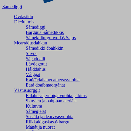
Sámediggi
Ovdasiidu
Dieđut mis
Sámediggi
Barggus Sámedikkis
Sámekulturguovddáš Sajos
Mearrádusdahkan
Sámedikki čoahkkin
Stivra
Ságadoalli
Lávdegottit
Hálddahus
Válggat
Ráđđádallangeatnegas­vuohta
Eará doaibmaorgánat
Vástusuorggit
Ealáhusat, vuoigatvuohta ja biras
Skuvlen ja oahppamateriála
Kultuvra
Sámegielat
Sosiála ja dearvvasvuohta
Riikkaidgaskasaš bargu
Mánát ja nuorat