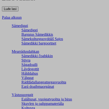
Palaa alkuun
Sámediggi
Sámediggi
Barggus Sámedikkis
Sámekulturguovddáš Sajos
Sámedikki bargoortnet
Mearrádusdahkan
Sámedikki čoahkkin
Stivra
Ságadoalli
Lávdegottit
Hálddahus
Válggat
Ráđđádallangeatnegas­vuohta
Eará doaibmaorgánat
Vástusuorggit
Ealáhusat, vuoigatvuohta ja biras
Skuvlen ja oahppamateriála
Kultuvra