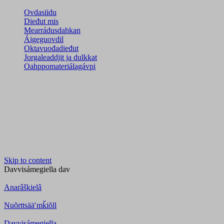
Ovdasiidu
Dieđut mis
Mearrádusdahkan
Áigeguovdil
Oktavuođadieđut
Jorgaleaddjit ja dulkkat
Oahppomateriálagávpi
Skip to content
Davvisámegiella
dav
Anarâškielâ
Nuõrttsääʹmǩiõll
Davvisámegiella