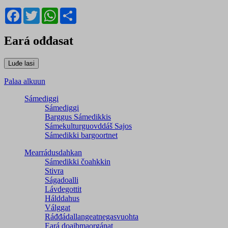
Facebook
Twitter
WhatsApp
Share
Eará ođđasat
Palaa alkuun
Sámediggi
Sámediggi
Barggus Sámedikkis
Sámekulturguovddáš Sajos
Sámedikki bargoortnet
Mearrádusdahkan
Sámedikki čoahkkin
Stivra
Ságadoalli
Lávdegottit
Hálddahus
Válggat
Ráđđádallangeatnegas­vuohta
Eará doaibmaorgánat