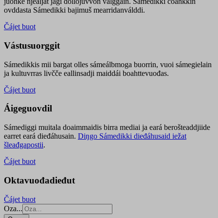
juohke njealját jagi dollojuvvon válggain. Sámedikki čoahkkin
ovddasta Sámedikki bajimuš mearridanválddi.
Čájet buot
Vástusuorggit
Sámedikkis mii bargat olles sámeálbmoga buorrin, vuoi sámegielain
ja kultuvrras livčče eallinsadji maiddái boahttevuođas.
Čájet buot
Áigeguovdil
Sámediggi muitala doaimmaidis birra mediai ja eará berošteaddjiide
earret eará dieđáhusain.
Diŋgo Sámedikki dieđáhusaid iežat
šleađgapostii
.
Čájet buot
Oktavuođadieđut
Čájet buot
Oza...