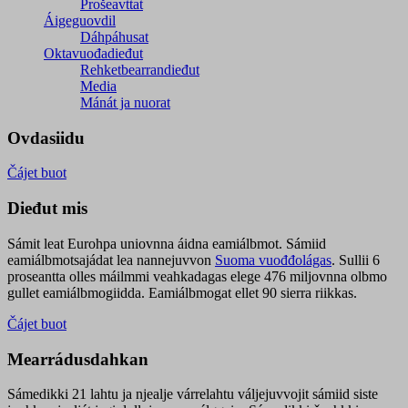
Prošeavttat
Áigeguovdil
Dáhpáhusat
Oktavuođadieđut
Rehketbearrandieđut
Media
Mánát ja nuorat
Ovdasiidu
Čájet buot
Dieđut mis
Sámit leat Eurohpa uniovnna áidna eamiálbmot. Sámiid
eamiálbmotsajádat lea nannejuvvon
Suoma vuođđolágas
. Sullii 6
proseantta olles máilmmi veahkadagas elege 476 miljovnna olbmo
gullet eamiálbmogiidda. Eamiálbmogat ellet 90 sierra riikkas.
Čájet buot
Mearrádusdahkan
Sámedikki 21 lahtu ja njealje várrelahtu váljejuvvojit sámiid siste