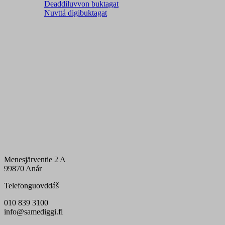
Deaddiluvvon buktagat
Nuvttá digibuktagat
Menesjärventie 2 A
99870 Anár
Telefonguovddáš
010 839 3100
info@samediggi.fi
Digi- ja mainostoimisto Höyry Rovaniemi ja Oulu