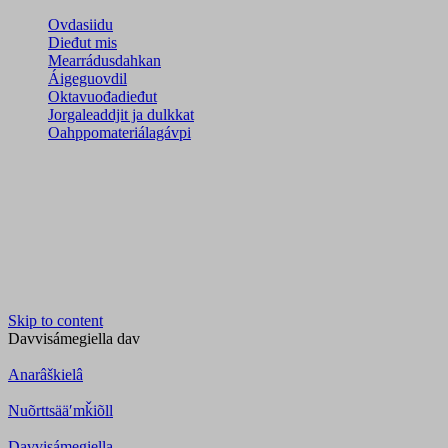
Ovdasiidu
Dieđut mis
Mearrádusdahkan
Áigeguovdil
Oktavuođadieđut
Jorgaleaddjit ja dulkkat
Oahppomateriálagávpi
Skip to content
Davvisámegiella
dav
Anarâškielâ
Nuõrttsääʹmǩiõll
Davvisámegiella