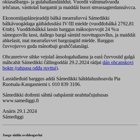
oktasašbargo- ja gulahallandáiddut. Vuordit válmmašvuođa
iehčanas, vásttolaš bargamii ja maiddái buori streassagierdannávcca.
Ekonomiijaplánejeaddji bálká mearrašuvvá Sámedikki
bálkávuogádaga gáibádusdási IV/III mielde (vuođđobálká 2792,81
€/mb). Vuođđobálkká lassin barggus máksojuvvojit 24 %:a
sámeguovllu lassi, dallego bargá sámiid ruovttuguovllus, ja maiddái
ahkelasit, mat mearrašuvvet bargojagiid mielde. Barggus
čuvvojuvvo guđa mánotbaji geahččalanáigi.
Ohcanreivve sihke vejolaš ánsologahallama ja eará čuvvosiid galgá
máhcahit Sámedikki čállingoddái 29.2.2024 rádjai
dán ohcanskovi
bokte (rahpasa ođđa ruvttui)
.
Lassidieđuid barggus addá Sámedikki hálddahushoavda Pia
Ruotsala-Kangasniemi t. 010 839 3106.
Sámedikki doibmii sáhttá oahpásmit neahttačujuhusas
www.samediggi.fi
Anáris 29.1.2024
Sámediggi
Juoge siiddu ovddosguvlui