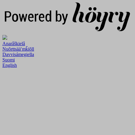
Anarâškielâ
Nuõrttsääʹmǩiõll
Davvisámegiella
Suomi
English