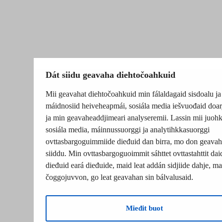
Dát siidu geavaha diehtočoahkuid
Mii geavahat diehtočoahkuid min fálaldagaid sisdoalu ja
máidnosiid heiveheapmái, sosiála media iešvuođaid doar
ja min geavaheaddjimeari analyseremii. Lassin mii juohk
sosiála media, máinnussuorggi ja analytihkkasuorggi
ovttasbargoguimmiide dieđuid dan birra, mo don geavah
siiddu. Min ovttasbargoguoimmit sáhttet ovttastahttit dai
dieđuid eará dieđuide, maid leat addán sidjiide dahje, mat
čoggojuvvon, go leat geavahan sin bálvalusaid.
Mieđit buot