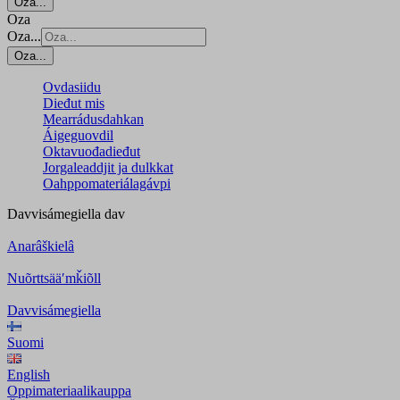
Oza...
Oza
Oza...
Oza...
Ovdasiidu
Dieđut mis
Mearrádusdahkan
Áigeguovdil
Oktavuođadieđut
Jorgaleaddjit ja dulkkat
Oahppomateriálagávpi
Davvisámegiella
dav
Anarâškielâ
Nuõrttsääʹmǩiõll
Davvisámegiella
Suomi
English
Oppimateriaalikauppa