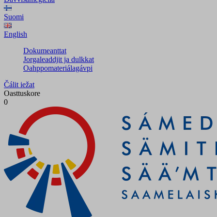
Suomi
English
Dokumeanttat
Jorgaleaddjit ja dulkkat
Oahppomateriálagávpi
Čálit iežat
Oasttuskore
0