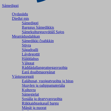
Sámediggi
Ovdasiidu
Dieđut mis
Sámediggi
Barggus Sámedikkis
Sámekulturguovddáš Sajos
Mearrádusdahkan
Sámedikki čoahkkin
Stivra
Ságadoalli
Lávdegottit
Hálddahus
Válggat
Ráđđádallangeatnegas­vuohta
Eará doaibmaorgánat
Vástusuorggit
Ealáhusat, vuoigatvuohta ja biras
Skuvlen ja oahppamateriála
Kultuvra
Sámegielat
Sosiála ja dearvvasvuohta
Riikkaidgaskasaš bargu
Mánát ja nuorat