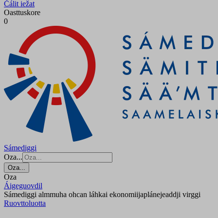
Čálit iežat
Oasttuskore
0
Sámediggi
Oza...
Oza...
Oza
Áigeguovdil
Sámediggi almmuha ohcan láhkai ekonomiijaplánejeaddji virggi
Ruovttoluotta