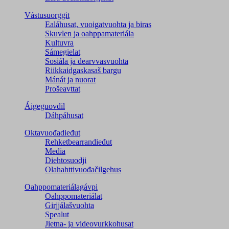
Vástusuorggit
Ealáhusat, vuoigatvuohta ja biras
Skuvlen ja oahppamateriála
Kultuvra
Sámegielat
Sosiála ja dearvvasvuohta
Riikkaidgaskasaš bargu
Mánát ja nuorat
Prošeavttat
Áigeguovdil
Dáhpáhusat
Oktavuođadieđut
Rehketbearrandieđut
Media
Diehtosuodji
Olahahttivuođačilgehus
Oahppomateriálagávpi
Oahppomateriálat
Girjjálašvuohta
Spealut
Jietna- ja videovurkkohusat