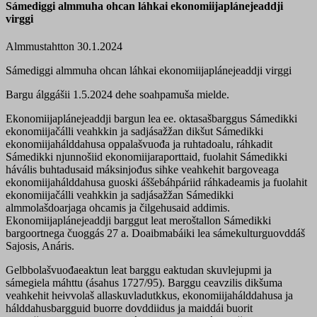
Sámediggi almmuha ohcan láhkai ekonomiijaplánejeaddji
virggi
Almmustahtton 30.1.2024
Sámediggi almmuha ohcan láhkai ekonomiijaplánejeaddji virggi
Bargu álggášii 1.5.2024 dehe soahpamuša mielde.
Ekonomiijaplánejeaddji bargun lea ee. oktasašbarggus Sámedikki
ekonomiijačálli veahkkin ja sadjásažžan dikšut Sámedikki
ekonomiijahálddahusa oppalašvuođa ja ruhtadoalu, ráhkadit
Sámedikki njunnošiid ekonomiijaraporttaid, fuolahit Sámedikki
hávális buhtadusaid máksinjođus sihke veahkehit bargoveaga
ekonomiijahálddahusa guoski áššebáhpáriid ráhkadeamis ja fuolahit
ekonomiijačálli veahkkin ja sadjásažžan Sámedikki
almmolašdoarjaga ohcamis ja čilgehusaid addimis.
Ekonomiijaplánejeaddji barggut leat meroštallon Sámedikki
bargoortnega čuoggás 27 a. Doaibmabáiki lea sámekulturguovddáš
Sajosis, Anáris.
Gelbbolašvuođaeaktun leat barggu eaktudan skuvlejupmi ja
sámegiela máhttu (ásahus 1727/95). Barggu ceavzilis dikšuma
veahkehit heivvolaš allaskuvladutkkus, ekonomiijahálddahusa ja
hálddahusbargguid buorre dovddiidus ja maiddái buorit