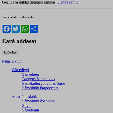
Geahča ja guldal digigirjji liŋkkas:
Oahpa sániid
Juoge siiddu ovddosguvlui
Facebook
Twitter
WhatsApp
Share
Eará ođđasat
Palaa alkuun
Sámediggi
Sámediggi
Barggus Sámedikkis
Sámekulturguovddáš Sajos
Sámedikki bargoortnet
Mearrádusdahkan
Sámedikki čoahkkin
Stivra
Ságadoalli