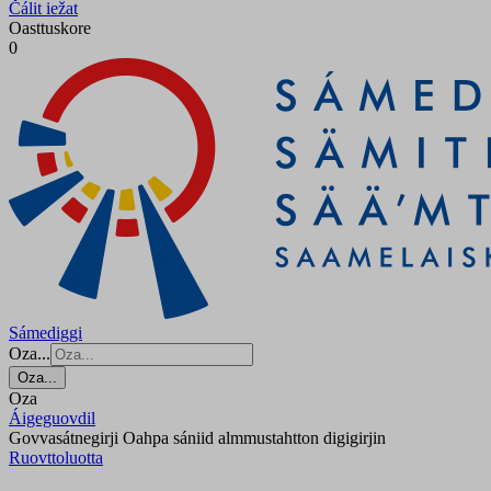
Čálit iežat
Oasttuskore
0
Sámediggi
Oza...
Oza...
Oza
Áigeguovdil
Govvasátnegirji Oahpa sániid almmustahtton digigirjin
Ruovttoluotta