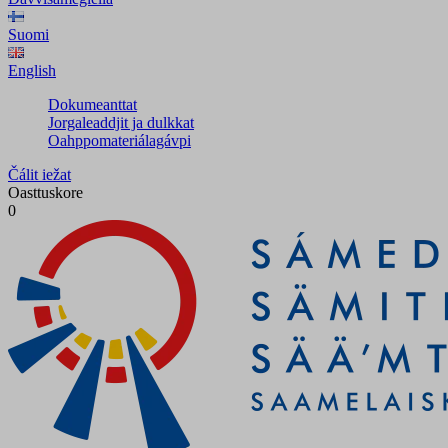
Suomi
English
Dokumeanttat
Jorgaleaddjit ja dulkkat
Oahppomateriálagávpi
Čálit iežat
Oasttuskore
0