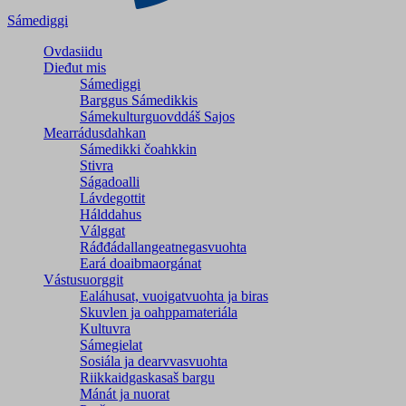
Sámediggi
Ovdasiidu
Dieđut mis
Sámediggi
Barggus Sámedikkis
Sámekulturguovddáš Sajos
Mearrádusdahkan
Sámedikki čoahkkin
Stivra
Ságadoalli
Lávdegottit
Hálddahus
Válggat
Ráđđádallangeatnegas­vuohta
Eará doaibmaorgánat
Vástusuorggit
Ealáhusat, vuoigatvuohta ja biras
Skuvlen ja oahppamateriála
Kultuvra
Sámegielat
Sosiála ja dearvvasvuohta
Riikkaidgaskasaš bargu
Mánát ja nuorat