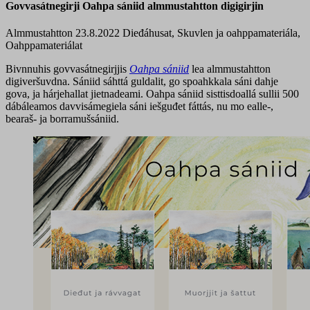
Govvasátnegirji Oahpa sániid almmustahtton digigirjin
Almmustahtton 23.8.2022
Dieđáhusat, Skuvlen ja oahppamateriála,
Oahppamateriálat
Bivnnuhis govvasátnegirjjis
Oahpa sániid
lea almmustahtton
digiveršuvdna. Sániid sáhttá guldalit, go spoahkkala sáni dahje
gova, ja hárjehallat jietnadeami. Oahpa sániid sisttisdoallá sullii 500
dábáleamos davvisámegiela sáni iešguđet fáttás, nu mo ealle-,
bearaš- ja borramušsániid.