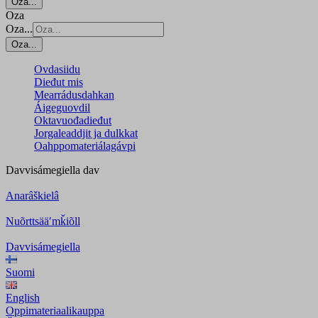
Oza...
Oza
Oza...
Oza...
Ovdasiidu
Dieđut mis
Mearrádusdahkan
Áigeguovdil
Oktavuođadieđut
Jorgaleaddjit ja dulkkat
Oahppomateriálagávpi
Davvisámegiella
dav
Anarâškielâ
Nuõrttsääʹmǩiõll
Davvisámegiella
Suomi
English
Oppimateriaalikauppa