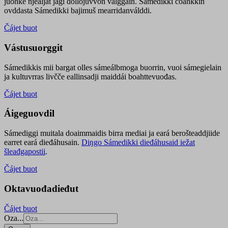
juohke njealját jagi dollojuvvon válggain. Sámedikki čoahkkin
ovddasta Sámedikki bajimuš mearridanválddi.
Čájet buot
Vástusuorggit
Sámedikkis mii bargat olles sámeálbmoga buorrin, vuoi sámegielain
ja kultuvrras livčče eallinsadji maiddái boahttevuođas.
Čájet buot
Áigeguovdil
Sámediggi muitala doaimmaidis birra mediai ja eará berošteaddjiide
earret eará dieđáhusain.
Diŋgo Sámedikki dieđáhusaid iežat
šleađgapostii
.
Čájet buot
Oktavuođadieđut
Čájet buot
Oza...