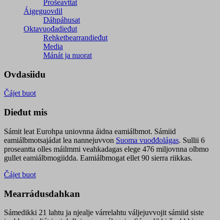
Prošeavttat
Áigeguovdil
Dáhpáhusat
Oktavuođadieđut
Rehketbearrandieđut
Media
Mánát ja nuorat
Ovdasiidu
Čájet buot
Dieđut mis
Sámit leat Eurohpa uniovnna áidna eamiálbmot. Sámiid
eamiálbmotsajádat lea nannejuvvon
Suoma vuođđolágas
. Sullii 6
proseantta olles máilmmi veahkadagas elege 476 miljovnna olbmo
gullet eamiálbmogiidda. Eamiálbmogat ellet 90 sierra riikkas.
Čájet buot
Mearrádusdahkan
Sámedikki 21 lahtu ja njealje várrelahtu váljejuvvojit sámiid siste