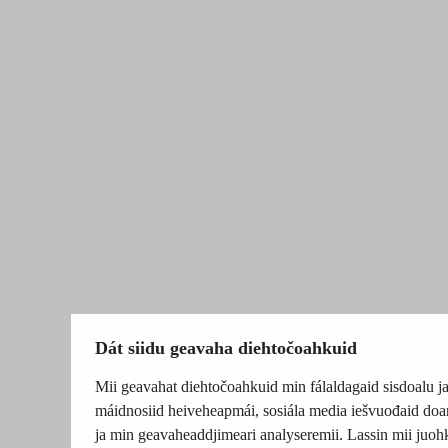
Dát siidu geavaha diehtočoahkuid
Mii geavahat diehtočoahkuid min fálaldagaid sisdoalu j
máidnosiid heiveheapmái, sosiála media iešvuođaid doa
ja min geavaheaddjimeari analyseremii. Lassin mii juoh