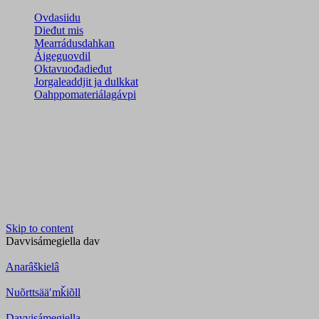
Ovdasiidu
Dieđut mis
Mearrádusdahkan
Áigeguovdil
Oktavuođadieđut
Jorgaleaddjit ja dulkkat
Oahppomateriálagávpi
Skip to content
Davvisámegiella
dav
Anarâškielâ
Nuõrttsääʹmǩiõll
Davvisámegiella