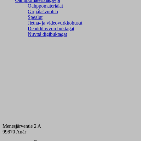
Oahppomateriálagávpi
Oahppomateriálat
Girjjálašvuohta
Spealut
Jietna- ja videovurkkohusat
Deaddiluvvon buktagat
Nuvttá digibuktagat
Menesjärventie 2 A
99870 Anár