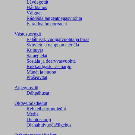
Lávdegottit
Hálddahus
Válggat
Ráđđádallangeatnegas­vuohta
Eará doaibmaorgánat
Vástusuorggit
Ealáhusat, vuoigatvuohta ja biras
Skuvlen ja oahppamateriála
Kultuvra
Sámegielat
Sosiála ja dearvvasvuohta
Riikkaidgaskasaš bargu
Mánát ja nuorat
Prošeavttat
Áigeguovdil
Dáhpáhusat
Oktavuođadieđut
Rehketbearrandieđut
Media
Diehtosuodji
Olahahttivuođačilgehus