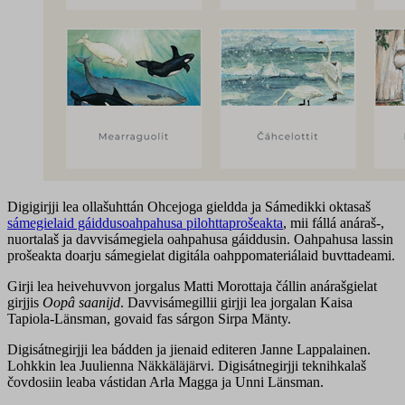
Digigirjji lea ollašuhttán Ohcejoga gieldda ja Sámedikki oktasaš
sámegielaid gáiddusoahpahusa pilohttaprošeakta
, mii fállá anáraš-,
nuortalaš ja davvisámegiela oahpahusa gáiddusin. Oahpahusa lassin
prošeakta doarju sámegielat digitála oahppomateriálaid buvttadeami.
Girji lea heivehuvvon jorgalus Matti Morottaja čállin anárašgielat
girjjis
Oopâ saanijd
. Davvisámegillii girjji lea jorgalan Kaisa
Tapiola-Länsman, govaid fas sárgon Sirpa Mänty.
Digisátnegirjji lea bádden ja jienaid editeren Janne Lappalainen.
Lohkkin lea Juulienna Näkkäläjärvi. Digisátnegirjji teknihkalaš
čovdosiin leaba vástidan Arla Magga ja Unni Länsman.