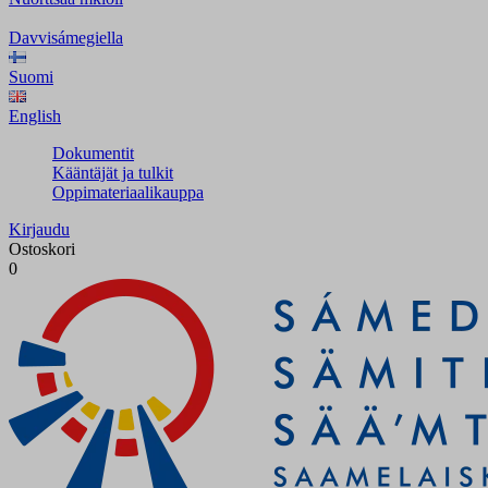
Davvisámegiella
Suomi
English
Dokumentit
Kääntäjät ja tulkit
Oppimateriaalikauppa
Kirjaudu
Ostoskori
0