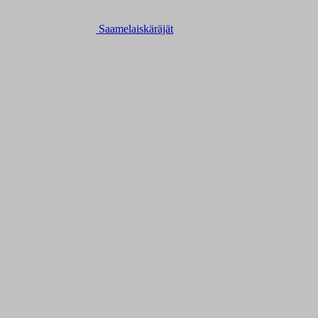
Saamelaiskäräjät