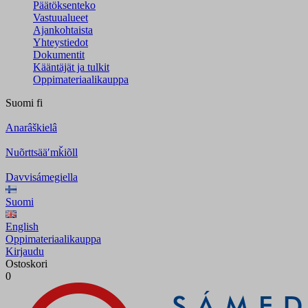
Päätöksenteko
Vastuualueet
Ajankohtaista
Yhteystiedot
Dokumentit
Kääntäjät ja tulkit
Oppimateriaalikauppa
Suomi
fi
Anarâškielâ
Nuõrttsääʹmǩiõll
Davvisámegiella
Suomi
English
Oppimateriaalikauppa
Kirjaudu
Ostoskori
0