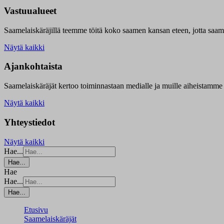
Vastuualueet
Saamelaiskäräjillä t
eemme töitä koko saamen kansan eteen, jotta saamen 
Näytä kaikki
Ajankohtaista
Saamelaiskäräjät kertoo toiminnastaan medialle ja muille aiheistamme 
Näytä kaikki
Yhteystiedot
Näytä kaikki
Hae...
Hae...
Hae
Hae...
Hae...
Etusivu
Saamelaiskäräjät