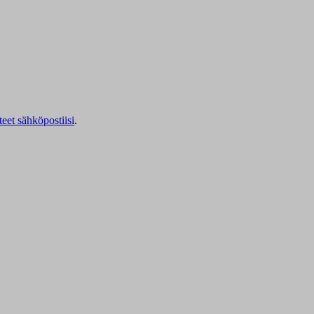
teet sähköpostiisi
.