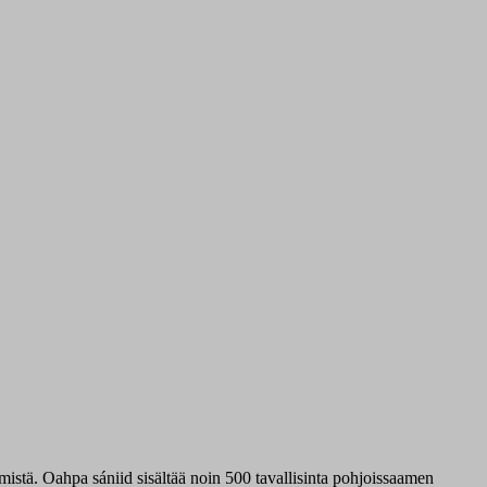
ämistä. Oahpa sániid sisältää noin 500 tavallisinta pohjoissaamen