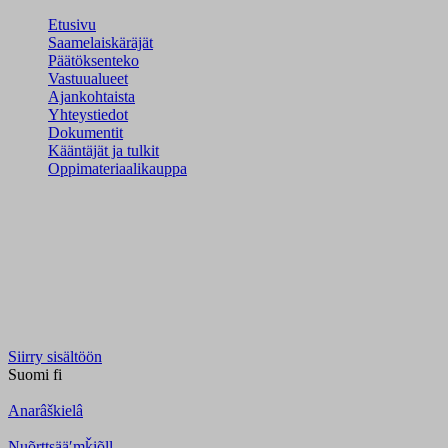
Etusivu
Saamelaiskäräjät
Päätöksenteko
Vastuualueet
Ajankohtaista
Yhteystiedot
Dokumentit
Kääntäjät ja tulkit
Oppimateriaalikauppa
Siirry sisältöön
Suomi
fi
Anarâškielâ
Nuõrttsääʹmǩiõll