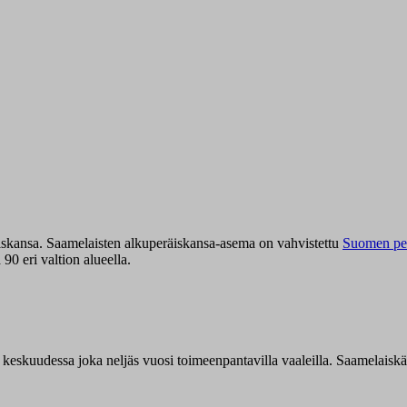
iskansa. Saamelaisten alkuperäiskansa-asema on vahvistettu
Suomen per
0 eri valtion alueella.
n keskuudessa joka neljäs vuosi toimeenpantavilla vaaleilla. Saamelaisk