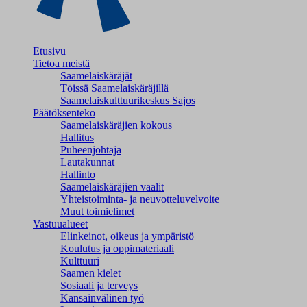
Etusivu
Tietoa meistä
Saamelaiskäräjät
Töissä Saamelaiskäräjillä
Saamelaiskulttuuri­keskus Sajos
Päätöksenteko
Saamelaiskäräjien kokous
Hallitus
Puheenjohtaja
Lautakunnat
Hallinto
Saamelaiskäräjien vaalit
Yhteistoiminta- ja neuvotteluvelvoite
Muut toimielimet
Vastuualueet
Elinkeinot, oikeus ja ympäristö
Koulutus ja oppimateriaali
Kulttuuri
Saamen kielet
Sosiaali ja terveys
Kansainvälinen työ