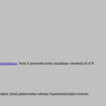
ustuslaissa
.
Noin 6 prosenttia koko maailman väestöstä eli 476
äräjien ylintä päätösvaltaa edustaa Saamelaiskäräjien kokous.