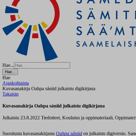
Hae...
Hae...
Hae
Ajankohtaista
Kuvasanakirja Oahpa sániid julkaistu digikirjana
Takaisin
Kuvasanakirja Oahpa sániid julkaistu digikirjana
Julkaistu 23.8.2022
Tiedotteet, Koulutus ja oppimateriaali, Oppimateri
Suositusta kuvasanakirjasta
Oahpa sániid
on julkaistu digiversio. San