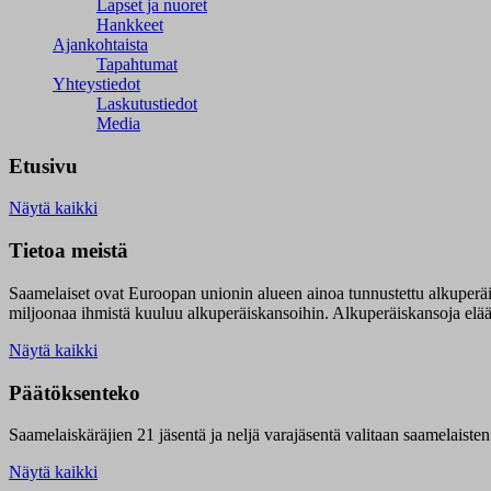
Lapset ja nuoret
Hankkeet
Ajankohtaista
Tapahtumat
Yhteystiedot
Laskutustiedot
Media
Etusivu
Näytä kaikki
Tietoa meistä
Saamelaiset ovat Euroopan unionin alueen ainoa tunnustettu alkuperä
miljoonaa ihmistä kuuluu alkuperäiskansoihin. Alkuperäiskansoja elää 9
Näytä kaikki
Päätöksenteko
Saamelaiskäräjien 21 jäsentä ja neljä varajäsentä valitaan saamelaiste
Näytä kaikki