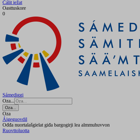
Čálit iežat
Oasttuskore
0
Sámediggi
Oza...
Oza...
Oza
Áigeguovdil
Ođđa nuortalašgielat giđa bargogirji lea almmuhuvvon
Ruovttoluotta