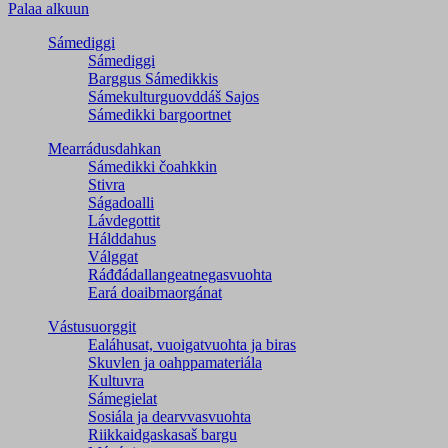
Palaa alkuun
Sámediggi
Sámediggi
Barggus Sámedikkis
Sámekulturguovddáš Sajos
Sámedikki bargoortnet
Mearrádusdahkan
Sámedikki čoahkkin
Stivra
Ságadoalli
Lávdegottit
Hálddahus
Válggat
Ráđđádallangeatnegas­vuohta
Eará doaibmaorgánat
Vástusuorggit
Ealáhusat, vuoigatvuohta ja biras
Skuvlen ja oahppamateriála
Kultuvra
Sámegielat
Sosiála ja dearvvasvuohta
Riikkaidgaskasaš bargu