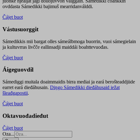
juohke njealját jagi dollojuvvon válggain. Sámedikki čoahkkin
ovddasta Sámedikki bajimuš mearridanválddi.
Čájet buot
Vástusuorggit
Sámedikkis mii bargat olles sámeálbmoga buorrin, vuoi sámegielain
ja kultuvrras livčče eallinsadji maiddái boahttevuođas.
Čájet buot
Áigeguovdil
Sámediggi muitala doaimmaidis birra mediai ja eará berošteaddjiide
earret eará dieđáhusain.
Diŋgo Sámedikki dieđáhusaid iežat
šleađgapostii
.
Čájet buot
Oktavuođadieđut
Čájet buot
Oza...