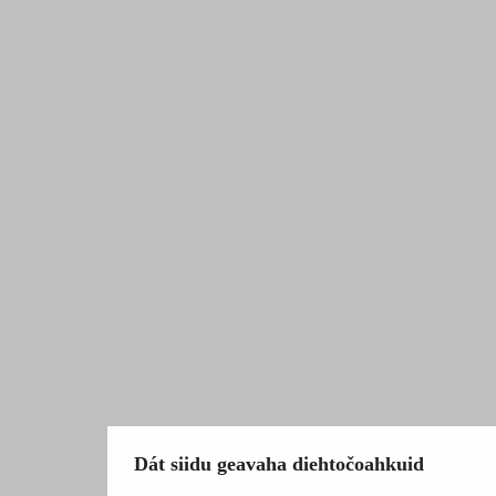
Dát siidu geavaha diehtočoahkuid