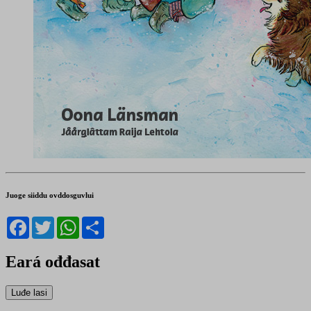
Juoge siiddu ovddosguvlui
Facebook
Twitter
WhatsApp
Share
Eará ođđasat