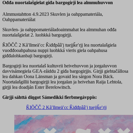
Ođđa nuortalašgielat giđa bargogirji lea almmuhuvvon
Almmustahtton 4.9.2023
Skuvlen ja oahppamateriála,
Oahppamateriálat
Skuvlen- ja oahppomateriáladoaimmahat lea almmuhan ođđa
nuortalašgielat 2. luohkká bargogirjji.
ǨIÕČČ 2 Kåʹllmeäʹcc Ǩiđđpââʹj tuejjǩeʹrjj lea nuortalašgiela
vuođđooahpahusa nuppi luohkká vieris giela oahpahusa
giđđalohkanbaji bargogirji.
Bargogirji lea nuortalaš kultuvrii heivehuvvon ja jorgaluvvon
davvisámegiela GEA-ráiddu 2 giđa bargogirjjis. Girjji giehtačállosa
lea dahkan Oona Länsman ja govaid lea sárgon Nora Bäck.
Nuortalašgillii bargogirjji lea jorgalan ja heivehan Raija Lehtola,
girjji lea doadján Ester Berelowitsch.
Girjji sáhttá diŋgot Sámedikki fierbmegávppis:
ǨIÕČČ 2 Kåʹllmeäʹcc Ǩiđđpââʹj tuejjǩeʹrjj