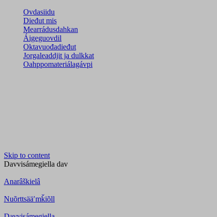
Ovdasiidu
Dieđut mis
Mearrádusdahkan
Áigeguovdil
Oktavuođadieđut
Jorgaleaddjit ja dulkkat
Oahppomateriálagávpi
Skip to content
Davvisámegiella
dav
Anarâškielâ
Nuõrttsääʹmǩiõll
Davvisámegiella