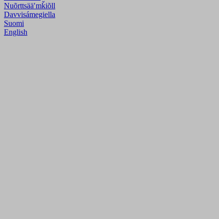
Nuõrttsääʹmǩiõll
Davvisámegiella
Suomi
English