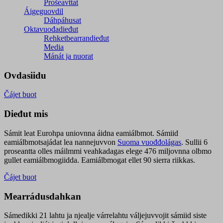
Prošeavttat
Áigeguovdil
Dáhpáhusat
Oktavuođadieđut
Rehketbearrandieđut
Media
Mánát ja nuorat
Ovdasiidu
Čájet buot
Dieđut mis
Sámit leat Eurohpa uniovnna áidna eamiálbmot. Sámiid
eamiálbmotsajádat lea nannejuvvon
Suoma vuođđolágas
. Sullii 6
proseantta olles máilmmi veahkadagas elege 476 miljovnna olbmo
gullet eamiálbmogiidda. Eamiálbmogat ellet 90 sierra riikkas.
Čájet buot
Mearrádusdahkan
Sámedikki 21 lahtu ja njealje várrelahtu váljejuvvojit sámiid siste