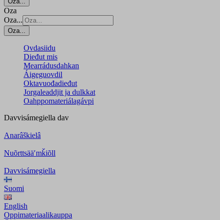
Oza...
Oza
Oza...
Oza...
Ovdasiidu
Dieđut mis
Mearrádusdahkan
Áigeguovdil
Oktavuođadieđut
Jorgaleaddjit ja dulkkat
Oahppomateriálagávpi
Davvisámegiella
dav
Anarâškielâ
Nuõrttsääʹmǩiõll
Davvisámegiella
Suomi
English
Oppimateriaalikauppa