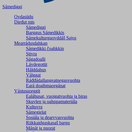
Sámediggi
Ovdasiidu
Dieđut mis
Sámediggi
Barggus Sámedikkis
Sámekulturguovddáš Sajos
Mearrádusdahkan
Sámedikki čoahkkin
Stivra
Ságadoalli
Lávdegottit
Hálddahus
Válggat
Ráđđádallangeatnegas­vuohta
Eará doaibmaorgánat
Vástusuorggit
Ealáhusat, vuoigatvuohta ja biras
Skuvlen ja oahppamateriála
Kultuvra
Sámegielat
Sosiála ja dearvvasvuohta
Riikkaidgaskasaš bargu
Mánát ja nuorat