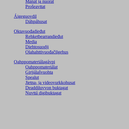
Mánát ja nuorat
Prošeavttat
Áigeguovdil
Dáhpáhusat
Oktavuođadieđut
Rehketbearrandieđut
Media
Diehtosuodji
Olahahttivuođačilgehus
Oahppomateriálagávpi
Oahppomateriálat
Girjjálašvuohta
Spealut
Jietna- ja videovurkkohusat
Deaddiluvvon buktagat
Nuvttá digibuktagat