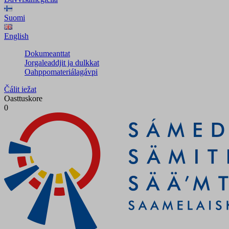
Suomi
English
Dokumeanttat
Jorgaleaddjit ja dulkkat
Oahppomateriálagávpi
Čálit iežat
Oasttuskore
0