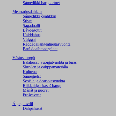
Sámedikki bargoortnet
Mearrádusdahkan
Sámedikki čoahkkin
Stivra
Ságadoalli
Lávdegottit
Hálddahus
Válggat
Ráđđádallangeatnegas­vuohta
Eará doaibmaorgánat
Vástusuorggit
Ealáhusat, vuoigatvuohta ja biras
Skuvlen ja oahppamateriála
Kultuvra
Sámegielat
Sosiála ja dearvvasvuohta
Riikkaidgaskasaš bargu
Mánát ja nuorat
Prošeavttat
Áigeguovdil
Dáhpáhusat