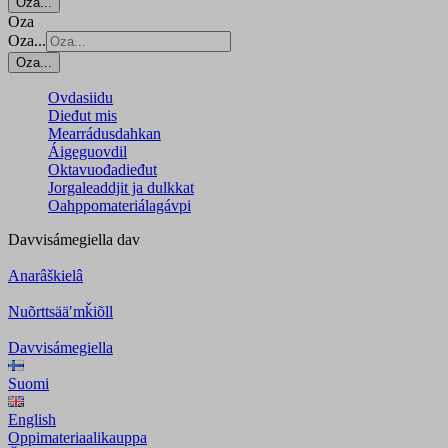
Oza...
Oza
Oza...
Oza...
Ovdasiidu
Dieđut mis
Mearrádusdahkan
Áigeguovdil
Oktavuođadieđut
Jorgaleaddjit ja dulkkat
Oahppomateriálagávpi
Davvisámegiella
dav
Anarâškielâ
Nuõrttsääʹmǩiõll
Davvisámegiella
Suomi
English
Oppimateriaalikauppa