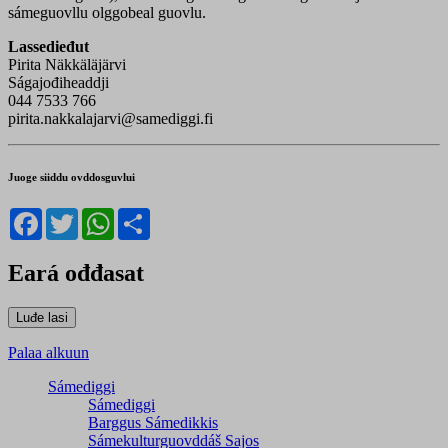
sámeguovllu olggobeal guovlu.
Lassedieđut
Pirita Näkkäläjärvi
Ságajođiheaddji
044 7533 766
pirita.nakkalajarvi@samediggi.fi
Juoge siiddu ovddosguvlui
Facebook
Twitter
WhatsApp
Share
Eará ođđasat
Palaa alkuun
Sámediggi
Sámediggi
Barggus Sámedikkis
Sámekulturguovddáš Sajos