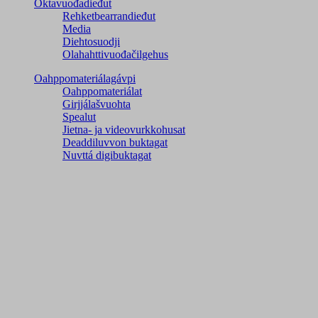
Oktavuođadieđut
Rehketbearrandieđut
Media
Diehtosuodji
Olahahttivuođačilgehus
Oahppomateriálagávpi
Oahppomateriálat
Girjjálašvuohta
Spealut
Jietna- ja videovurkkohusat
Deaddiluvvon buktagat
Nuvttá digibuktagat