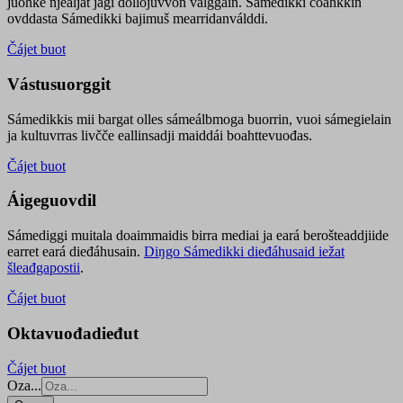
juohke njealját jagi dollojuvvon válggain. Sámedikki čoahkkin
ovddasta Sámedikki bajimuš mearridanválddi.
Čájet buot
Vástusuorggit
Sámedikkis mii bargat olles sámeálbmoga buorrin, vuoi sámegielain
ja kultuvrras livčče eallinsadji maiddái boahttevuođas.
Čájet buot
Áigeguovdil
Sámediggi muitala doaimmaidis birra mediai ja eará berošteaddjiide
earret eará dieđáhusain.
Diŋgo Sámedikki dieđáhusaid iežat
šleađgapostii
.
Čájet buot
Oktavuođadieđut
Čájet buot
Oza...