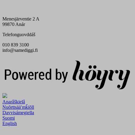
Menesjärventie 2 A
99870 Anár
Telefonguovddáš
010 839 3100
info@samediggi.fi
Digi- ja mainostoimisto Höyry Rovaniemi ja Oulu
Anarâškielâ
Nuõrttsääʹmǩiõll
Davvisámegiella
Suomi
English