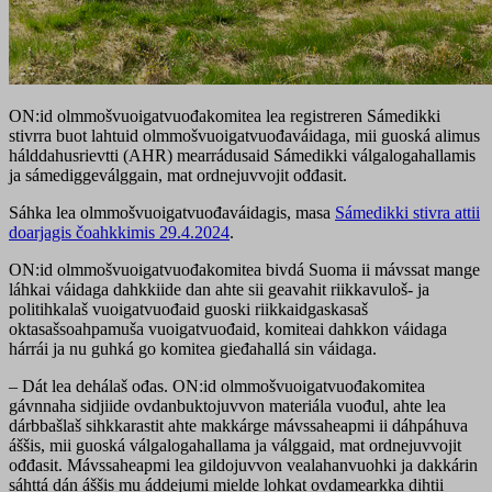
ON:id olmmošvuoigatvuođakomitea lea registreren Sámedikki
stivrra buot lahtuid olmmošvuoigatvuođaváidaga, mii guoská alimus
hálddahusrievtti (AHR) mearrádusaid Sámedikki válgalogahallamis
ja sámediggeválggain, mat ordnejuvvojit ođđasit.
Sáhka lea olmmošvuoigatvuođaváidagis, masa
Sámedikki stivra attii
doarjagis čoahkkimis 29.4.2024
.
ON:id olmmošvuoigatvuođakomitea bivdá Suoma ii mávssat mange
láhkai váidaga dahkkiide dan ahte sii geavahit riikkavuloš- ja
politihkalaš vuoigatvuođaid guoski riikkaidgaskasaš
oktasašsoahpamuša vuoigatvuođaid, komiteai dahkkon váidaga
hárrái ja nu guhká go komitea gieđahallá sin váidaga.
– Dát lea dehálaš ođas. ON:id olmmošvuoigatvuođakomitea
gávnnaha sidjiide ovdanbuktojuvvon materiála vuođul, ahte lea
dárbbašlaš sihkkarastit ahte makkárge mávssaheapmi ii dáhpáhuva
áššis, mii guoská válgalogahallama ja válggaid, mat ordnejuvvojit
ođđasit. Mávssaheapmi lea gildojuvvon vealahanvuohki ja dakkárin
sáhttá dán áššis mu áddejumi mielde lohkat ovdamearkka dihtii