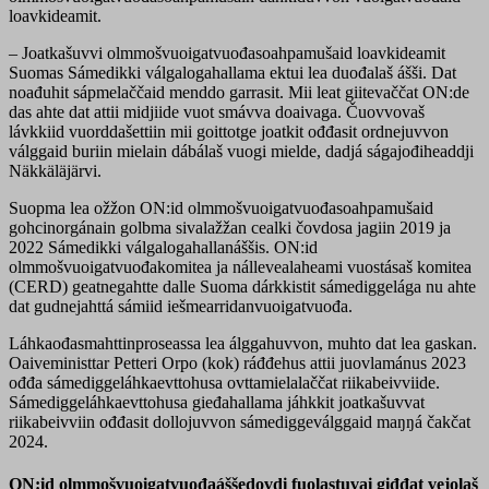
loavkideamit.
– Joatkašuvvi olmmošvuoigatvuođasoahpamušaid loavkideamit
Suomas Sámedikki válgalogahallama ektui lea duođalaš ášši. Dat
noađuhit sápmelaččaid menddo garrasit. Mii leat giitevaččat ON:de
das ahte dat attii midjiide vuot smávva doaivaga. Čuovvovaš
lávkkiid vuorddašettiin mii goittotge joatkit ođđasit ordnejuvvon
válggaid buriin mielain dábálaš vuogi mielde, dadjá ságajođiheaddji
Näkkäläjärvi.
Suopma lea ožžon ON:id olmmošvuoigatvuođasoahpamušaid
gohcinorgánain golbma sivalažžan cealki čovdosa jagiin 2019 ja
2022 Sámedikki válgalogahallanáššis. ON:id
olmmošvuoigatvuođakomitea ja nállevealaheami vuostásaš komitea
(CERD) geatnegahtte dalle Suoma dárkkistit sámediggelága nu ahte
dat gudnejahttá sámiid iešmearridanvuoigatvuođa.
Láhkaođasmahttinproseassa lea álggahuvvon, muhto dat lea gaskan.
Oaiveministtar Petteri Orpo (kok) ráđđehus attii juovlamánus 2023
ođđa sámediggeláhkaevttohusa ovttamielalaččat riikabeivviide.
Sámediggeláhkaevttohusa gieđahallama jáhkkit joatkašuvvat
riikabeivviin ođđasit dollojuvvon sámediggeválggaid maŋŋá čakčat
2024.
ON:id olmmošvuoigatvuođaáššedovdi fuolastuvai giđđat vejolaš