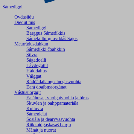
Sámediggi
Ovdasiidu
Dieđut mis
Sámediggi
Barggus Sámedikkis
Sámekulturguovddáš Sajos
Mearrádusdahkan
Sámedikki čoahkkin
Stivra
Ságadoalli
Lávdegottit
Hálddahus
Válggat
Ráđđádallangeatnegas­vuohta
Eará doaibmaorgánat
Vástusuorggit
Ealáhusat, vuoigatvuohta ja biras
Skuvlen ja oahppamateriála
Kultuvra
Sámegielat
Sosiála ja dearvvasvuohta
Riikkaidgaskasaš bargu
Mánát ja nuorat