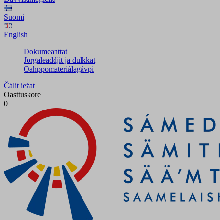
Suomi
English
Dokumeanttat
Jorgaleaddjit ja dulkkat
Oahppomateriálagávpi
Čálit iežat
Oasttuskore
0