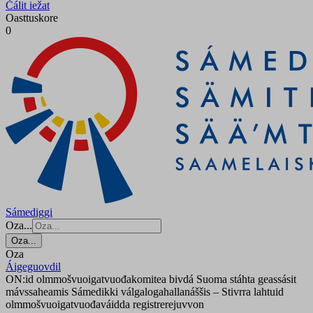
Čálit iežat
Oasttuskore
0
Sámediggi
Oza...
Oza...
Oza
Áigeguovdil
ON:id olmmošvuoigatvuođakomitea bivdá Suoma stáhta geassásit
mávssaheamis Sámedikki válgalogahallanáššis – Stivrra lahtuid
olmmošvuoigatvuođaváidda registrerejuvvon