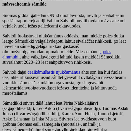
mávssaheamis sámiide
Suomas giđđat galledan ON:id duohtavuođa, rievtti ja soabaheami
spesiálaraporterejeaddji Fabian Salvioli buvttii ovdan mávssaheami
vejolašvuođa iežas galledeami oktavuođas.
Salvioli fuolastuvai njukčamánus ođđasis, man mielde poles dutká
leatgo Sámedikki válgalávdegotti lahtut sivalaččat rihkkosii, go leat
heivehan sámediggelága riikkaidgaskasaš
olmmošvuoigatvuođanorpmaid mielde. Miessemánus
poles
almmuhii
, ahte válgalávdegotti lahtuid lassin maiddái Sámedikki
stivralahtut 2020–23 leat eahpiduvvon rihkkosis.
Salvioli dajai
cealkámušastis njukčamánus
ahte son lea hui fuolas
das, ahte rihkussivahusaid sáhttet geavahit ovttalágan mávssaheami
vuohkin sápmelaš eamiálbmoga vuostá, go sii geavahit
iešmearridanvuoigatvuođaset iežaset identitehta ja lahttuvuođa
meroštallamis.
Sámedikki stivrra dálá lahtut leat Pirita Näkkäläjärvi
(ságajođiheaddji), Leo Aikio (I várreságajođiheaddji), Tuomas Aslak
Juuso (II várreságajođiheaddji), Karen-Anni Hetta, Tauno Ljetoff,
Asko Länsman ja Inka Musta. Stivrras lea ovddastuvvon buot
golbma Suomas ealli sámegiela (nuortalaš-, anáraš- ja
davvisámegiella), buot sámeguovllu gielddaid guovllut ja