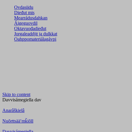
Ovdasiidu
Dieđut mis
Mearrádusdahkan
Áigeguovdil
Oktavuođadieđut
Jorgaleaddjit ja dulkkat
Oahppomateriálagávpi
Skip to content
Davvisámegiella
dav
Anarâškielâ
Nuõrttsääʹmǩiõll
Davvisámegiella