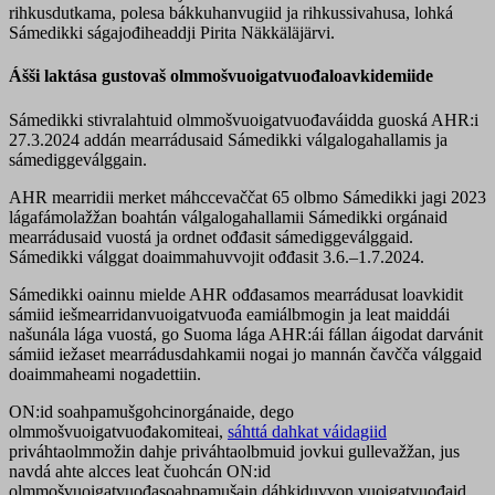
rihkusdutkama, polesa bákkuhanvugiid ja rihkussivahusa, lohká
Sámedikki ságajođiheaddji Pirita Näkkäläjärvi.
Ášši laktása gustovaš olmmošvuoigatvuođaloavkidemiide
Sámedikki stivralahtuid olmmošvuoigatvuođaváidda guoská AHR:i
27.3.2024 addán mearrádusaid Sámedikki válgalogahallamis ja
sámediggeválggain.
AHR mearridii merket máhccevaččat 65 olbmo Sámedikki jagi 2023
lágafámolažžan boahtán válgalogahallamii Sámedikki orgánaid
mearrádusaid vuostá ja ordnet ođđasit sámediggeválggaid.
Sámedikki válggat doaimmahuvvojit ođđasit 3.6.–1.7.2024.
Sámedikki oainnu mielde AHR ođđasamos mearrádusat loavkidit
sámiid iešmearridanvuoigatvuođa eamiálbmogin ja leat maiddái
našunála lága vuostá, go Suoma lága AHR:ái fállan áigodat darvánit
sámiid iežaset mearrádusdahkamii nogai jo mannán čavčča válggaid
doaimmaheami nogadettiin.
ON:id soahpamušgohcinorgánaide, dego
olmmošvuoigatvuođakomiteai,
sáhttá dahkat váidagiid
priváhtaolmmožin dahje priváhtaolbmuid jovkui gullevažžan, jus
navdá ahte alcces leat čuohcán ON:id
olmmošvuoigatvuođasoahpamušain dáhkiduvvon vuoigatvuođaid