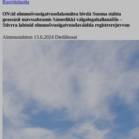
Ruovttoluotta
ON:id olmmošvuoigatvuođakomitea bivdá Suoma stáhta
geassásit mávssaheamis Sámedikki válgalogahallanáššis –
Stivrra lahtuid olmmošvuoigatvuođaváidda registrerejuvvon
Almmustahtton 13.6.2024
Dieđáhusat