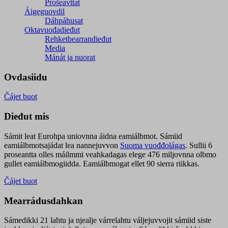
Prošeavttat
Áigeguovdil
Dáhpáhusat
Oktavuođadieđut
Rehketbearrandieđut
Media
Mánát ja nuorat
Ovdasiidu
Čájet buot
Dieđut mis
Sámit leat Eurohpa uniovnna áidna eamiálbmot. Sámiid
eamiálbmotsajádat lea nannejuvvon
Suoma vuođđolágas
. Sullii 6
proseantta olles máilmmi veahkadagas elege 476 miljovnna olbmo
gullet eamiálbmogiidda. Eamiálbmogat ellet 90 sierra riikkas.
Čájet buot
Mearrádusdahkan
Sámedikki 21 lahtu ja njealje várrelahtu váljejuvvojit sámiid siste