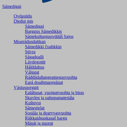
Sámediggi
Ovdasiidu
Dieđut mis
Sámediggi
Barggus Sámedikkis
Sámekulturguovddáš Sajos
Mearrádusdahkan
Sámedikki čoahkkin
Stivra
Ságadoalli
Lávdegottit
Hálddahus
Válggat
Ráđđádallangeatnegas­vuohta
Eará doaibmaorgánat
Vástusuorggit
Ealáhusat, vuoigatvuohta ja biras
Skuvlen ja oahppamateriála
Kultuvra
Sámegielat
Sosiála ja dearvvasvuohta
Riikkaidgaskasaš bargu
Mánát ja nuorat