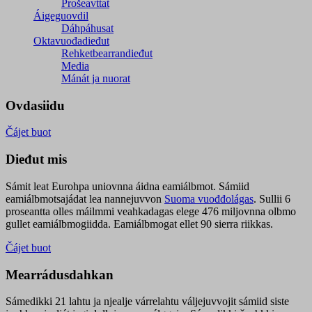
Prošeavttat
Áigeguovdil
Dáhpáhusat
Oktavuođadieđut
Rehketbearrandieđut
Media
Mánát ja nuorat
Ovdasiidu
Čájet buot
Dieđut mis
Sámit leat Eurohpa uniovnna áidna eamiálbmot. Sámiid
eamiálbmotsajádat lea nannejuvvon
Suoma vuođđolágas
. Sullii 6
proseantta olles máilmmi veahkadagas elege 476 miljovnna olbmo
gullet eamiálbmogiidda. Eamiálbmogat ellet 90 sierra riikkas.
Čájet buot
Mearrádusdahkan
Sámedikki 21 lahtu ja njealje várrelahtu váljejuvvojit sámiid siste