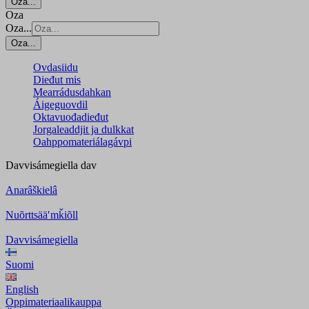
Oza...
Oza
Oza...
Oza...
Ovdasiidu
Dieđut mis
Mearrádusdahkan
Áigeguovdil
Oktavuođadieđut
Jorgaleaddjit ja dulkkat
Oahppomateriálagávpi
Davvisámegiella
dav
Anarâškielâ
Nuõrttsääʹmǩiõll
Davvisámegiella
Suomi
English
Oppimateriaalikauppa