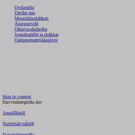
Ovdasiidu
Dieđut mis
Mearrádusdahkan
Áigeguovdil
Oktavuođadieđut
Jorgaleaddjit ja dulkkat
Oahppomateriálagávpi
Skip to content
Davvisámegiella
dav
Anarâškielâ
Nuõrttsääʹmǩiõll
Davvisámegiella