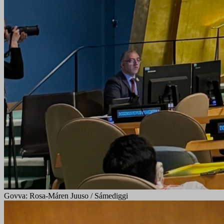
Govva: Rosa-Máren Juuso / Sámediggi