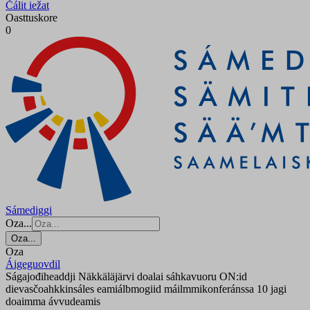
Čálit iežat
Oasttuskore
0
Sámediggi
Oza...
Oza...
Oza
Áigeguovdil
Ságajođiheaddji Näkkäläjärvi doalai sáhkavuoru ON:id
dievasčoahkkinsáles eamiálbmogiid máilmmikonferánssa 10 jagi
doaimma ávvudeamis