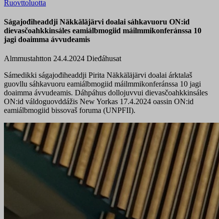
Ruovttoluotta
Ságajođiheaddji Näkkäläjärvi doalai sáhkavuoru ON:id
dievasčoahkkinsáles eamiálbmogiid máilmmikonferánssa 10
jagi doaimma ávvudeamis
Almmustahtton 24.4.2024
Dieđáhusat
Sámedikki ságajođiheaddji Pirita Näkkäläjärvi doalai árktalaš
guovllu sáhkavuoru eamiálbmogiid máilmmikonferánssa 10 jagi
doaimma ávvudeamis. Dáhpáhus dollojuvvui dievasčoahkkinsáles
ON:id váldoguovddážis New Yorkas 17.4.2024 oassin ON:id
eamiálbmogiid bissovaš foruma (UNPFII).