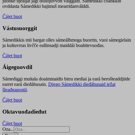
juohke njealját jagi dollojuvvon válggain. Sámedikki čoahkkin
ovddasta Sámedikki bajimuš mearridanválddi.
Čájet buot
Vástusuorggit
Sámedikkis mii bargat olles sámeálbmoga buorrin, vuoi sámegielain
ja kultuvrras livčče eallinsadji maiddái boahttevuođas.
Čájet buot
Áigeguovdil
Sámediggi muitala doaimmaidis birra mediai ja eará berošteaddjiide
earret eará dieđáhusain.
Diŋgo Sámedikki dieđáhusaid iežat
šleađgapostii
.
Čájet buot
Oktavuođadieđut
Čájet buot
Oza...