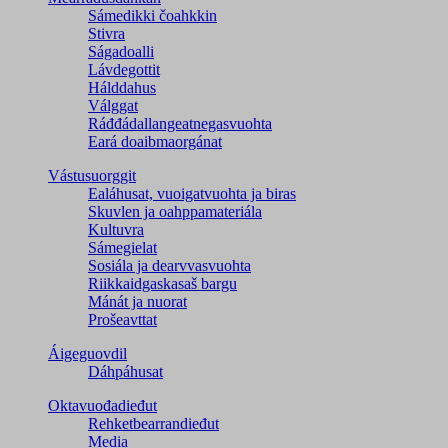
Sámedikki čoahkkin
Stivra
Ságadoalli
Lávdegottit
Hálddahus
Válggat
Ráđđádallangeatnegas­vuohta
Eará doaibmaorgánat
Vástusuorggit
Ealáhusat, vuoigatvuohta ja biras
Skuvlen ja oahppamateriála
Kultuvra
Sámegielat
Sosiála ja dearvvasvuohta
Riikkaidgaskasaš bargu
Mánát ja nuorat
Prošeavttat
Áigeguovdil
Dáhpáhusat
Oktavuođadieđut
Rehketbearrandieđut
Media