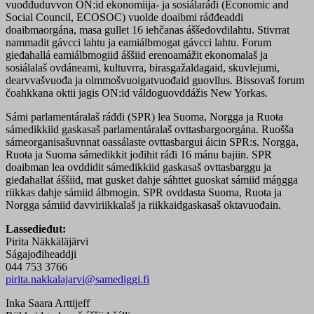
vuođđuduvvon ON:id ekonomiija- ja sosiálaráđi (Economic and
Social Council, ECOSOC) vuolde doaibmi ráđđeaddi
doaibmaorgána, masa gullet 16 iehčanas áššedovdilahtu. Stivrrat
nammadit gávcci lahtu ja eamiálbmogat gávcci lahtu. Forum
gieđahallá eamiálbmogiid áššiid erenoamážit ekonomalaš ja
sosiálalaš ovdáneami, kultuvrra, birasgažaldagaid, skuvlejumi,
dearvvašvuođa ja olmmošvuoigatvuođaid guovllus. Bissovaš forum
čoahkkana oktii jagis ON:id váldoguovddážis New Yorkas.
Sámi parlamentáralaš ráđđi (SPR) lea Suoma, Norgga ja Ruoŧa
sámedikkiid gaskasaš parlamentáralaš ovttasbargoorgána. Ruošša
sámeorganisašuvnnat oassálaste ovttasbargui áicin SPR:s. Norgga,
Ruoŧa ja Suoma sámedikkit jođihit ráđi 16 mánu bajiin. SPR
doaibman lea ovddidit sámedikkiid gaskasaš ovttasbarggu ja
gieđahallat áššiid, mat gusket dahje sáhttet guoskat sámiid máŋgga
riikkas dahje sámiid álbmogin. SPR ovddasta Suoma, Ruoŧa ja
Norgga sámiid davviriikkalaš ja riikkaidgaskasaš oktavuođain.
Lassedieđut:
Pirita Näkkäläjärvi
Ságajođiheaddji
044 753 3766
pirita.nakkalajarvi@samediggi.fi
Inka Saara Arttijeff