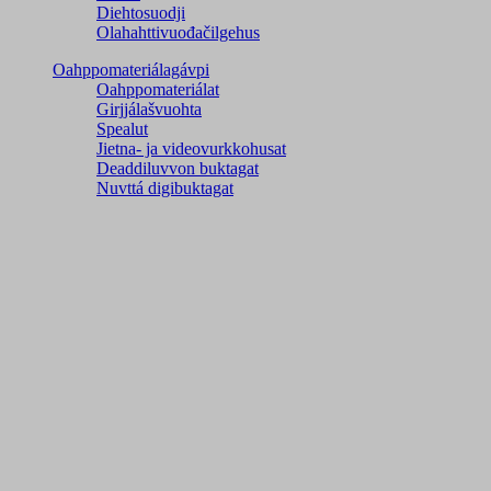
Diehtosuodji
Olahahttivuođačilgehus
Oahppomateriálagávpi
Oahppomateriálat
Girjjálašvuohta
Spealut
Jietna- ja videovurkkohusat
Deaddiluvvon buktagat
Nuvttá digibuktagat