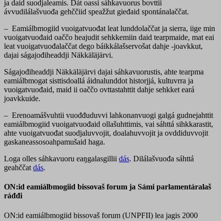
ja daid suodjaleamis. Dát oassi sáhkavuorus bovttii
ávvudilálašvuođa gehččiid speažžut gieđaid spontánalaččat.
– Eamiálbmogiid vuoigatvuođat leat lunddolaččat ja sierra, iige min
vuoigatvuođaid oaččo heajudit sehkkemiin daid tearpmaide, mat eai
leat vuoigatvuođalaččat dego báikkálašservošat dahje -joavkkut,
dajai ságajođiheaddji Näkkäläjärvi.
Ságajođiheaddji Näkkäläjärvi dajai sáhkavuorustis, ahte tearpma
eamiálbmogat sisttisdoallá áidnalunddot historjjá, kultuvrra ja
vuoigatvuođaid, maid ii oaččo ovttastahttit dahje sehkket eará
joavkkuide.
– Erenoamášvuhtii vuođđuduvvi lahkonanvuogi galgá gudnejahttit
eamiálbmogiid vuoigatvuođaid ollašuhttimis, vai sáhttá sihkkarastit,
ahte vuoigatvuođat suodjaluvvojit, doalahuvvojit ja ovddiduvvojit
gaskaneassosoahpamušaid haga.
Loga olles sáhkavuoru eaŋgalasgillii
dás
. Dilálašvuođa sáhttá
geahččat
dás
.
ON:id eamiálbmogiid bissovaš forum ja Sámi parlamentáralaš
ráđđi
ON:id eamiálbmogiid bissovaš forum (UNPFII) lea jagis 2000