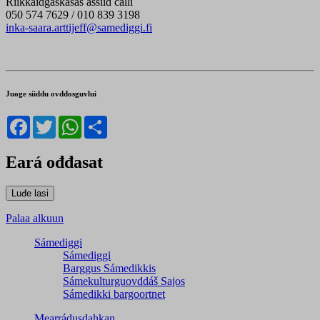
Riikkaidgaskasaš áššiid čálli
050 574 7629 / 010 839 3198
inka-saara.arttijeff@samediggi.fi
Juoge siiddu ovddosguvlui
Facebook
Twitter
WhatsApp
Share
Eará ođđasat
Palaa alkuun
Sámediggi
Sámediggi
Barggus Sámedikkis
Sámekulturguovddáš Sajos
Sámedikki bargoortnet
Mearrádusdahkan