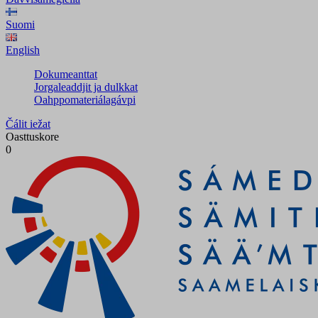
Suomi
English
Dokumeanttat
Jorgaleaddjit ja dulkkat
Oahppomateriálagávpi
Čálit iežat
Oasttuskore
0