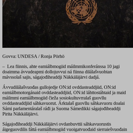
Govva: UNDESA / Ronja Pörhö
– Lea fiinnis, ahte eamiálbmogiid máilmmikonferánssa 10 jagi
doaimma ávvudeapmi dollojuvvui ná fiinna dilálašvuohtan
mávssolaš sajis, ságajođiheaddji Näkkäläjärvi dadjá.
Ávvudilálašvuođas gullojedje ON:id ovddasteaddjiid, ON:id
eamiálbmotorgánaid ovddasteaddjiid, ON:id láhttostáhtaid ja maid
máilmmi eamiálbmogiid čieža sosiokultuvrralaš guovllu
ovddasteaddjiid sáhkavuorut. Árktalaš guovllu sáhkavuoru doalai
Sámi parlamentáralaš ráđi ja Suoma Sámedikki ságajođiheaddji
Pirita Näkkäläjärvi.
Ságajođiheaddji Näkkäläjärvi ovdanbuvttii sáhkavuorustis
áigeguovdilis fáttá eamiálbmogiid vuoigatvuođaid sierraiešvuođain