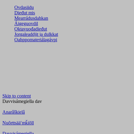
Ovdasiidu
Dieđut mis
Mearrádusdahkan
Áigeguovdil
Oktavuođadieđut
Jorgaleaddjit ja dulkkat
Oahppomateriálagávpi
Skip to content
Davvisámegiella
dav
Anarâškielâ
Nuõrttsääʹmǩiõll
Davvisámegiella