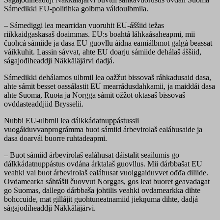
Sámedikki EU-politihka golbma váldoulbmila.
– Sámediggi lea mearridan vuoruhit EU-áššiid iežas
riikkaidgaskasaš doaimmas. EU:s boahtá láhkaásaheapmi, mii
čuohcá sámiide ja dasa EU guovllu áidna eamiálbmot galgá beassat
váikkuhit. Lassin sávvat, ahte EU doarju sámiide dehálaš áššiid,
ságajođiheaddji Näkkäläjärvi dadjá.
Sámedikki dehálamos ulbmil lea oažžut bissovaš ráhkadusaid dasa,
ahte sámit besset oassálastit EU mearrádusdahkamii, ja maiddái dasa
ahte Suoma, Ruoŧa ja Norgga sámit ožžot oktasaš bissovaš
ovddasteaddjiid Brysselii.
Nubbi EU-ulbmil lea dálkkádatnuppástussii
vuogáiduvvanprográmma buot sámiid árbevirolaš ealáhusaide ja
dasa doarvái buorre ruhtadeapmi.
– Buot sámiid árbevirolaš ealáhusat dáistalit seailumis go
dálkkádatnuppástus ovdána árktalaš guovllus. Mii dárbbašat EU
veahki vai buot árbevirolaš ealáhusat vuoiggaiduvvet ođđa diliide.
Ovdamearka sáhtášii čuovvut Norggas, gos leat buoret geavadagat
go Suomas, dallego dárbbaša johtilis veahki ovdamearkka dihte
bohccuide, mat gillájit guohtuneatnamiid jiekŋuma dihte, dadjá
ságajođiheaddji Näkkäläjärvi.