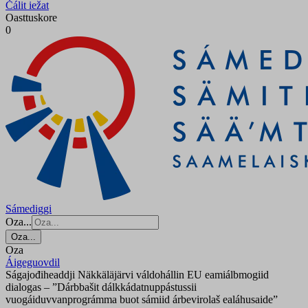
Čálit iežat
Oasttuskore
0
Sámediggi
Oza...
Oza...
Oza
Áigeguovdil
Ságajođiheaddji Näkkäläjärvi váldohállin EU eamiálbmogiid
dialogas – ”Dárbbašit dálkkádatnuppástussii
vuogáiduvvanprográmma buot sámiid árbevirolaš ealáhusaide”