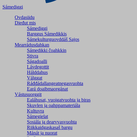
Sámediggi
Ovdasiidu
Dieđut mis
Sámediggi
Barggus Sámedikkis
Sámekulturguovddáš Sajos
Mearrádusdahkan
Sámedikki čoahkkin
Stivra
Ságadoalli
Lávdegottit
Hálddahus
Válggat
Ráđđádallangeatnegas­vuohta
Eará doaibmaorgánat
Vástusuorggit
Ealáhusat, vuoigatvuohta ja biras
Skuvlen ja oahppamateriála
Kultuvra
Sámegielat
Sosiála ja dearvvasvuohta
Riikkaidgaskasaš bargu
Mánát ja nuorat