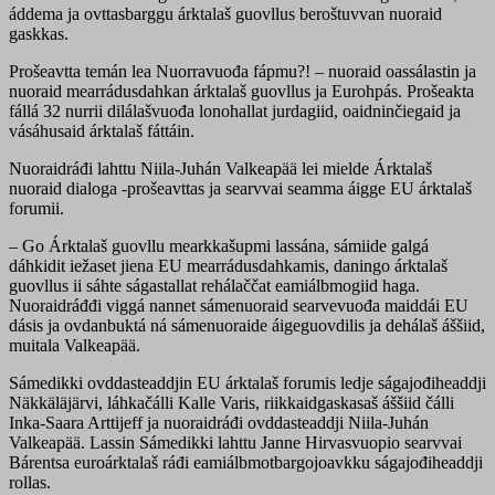
áddema ja ovttasbarggu árktalaš guovllus beroštuvvan nuoraid
gaskkas.
Prošeavtta temán lea Nuorravuođa fápmu?! – nuoraid oassálastin ja
nuoraid mearrádusdahkan árktalaš guovllus ja Eurohpás. Prošeakta
fállá 32 nurrii dilálašvuođa lonohallat jurdagiid, oaidninčiegaid ja
vásáhusaid árktalaš fáttáin.
Nuoraidráđi lahttu Niila-Juhán Valkeapää lei mielde Árktalaš
nuoraid dialoga -prošeavttas ja searvvai seamma áigge EU árktalaš
forumii.
– Go Árktalaš guovllu mearkkašupmi lassána, sámiide galgá
dáhkidit iežaset jiena EU mearrádusdahkamis, daningo árktalaš
guovllus ii sáhte ságastallat rehálaččat eamiálbmogiid haga.
Nuoraidráđđi viggá nannet sámenuoraid searvevuođa maiddái EU
dásis ja ovdanbuktá ná sámenuoraide áigeguovdilis ja dehálaš áššiid,
muitala Valkeapää.
Sámedikki ovddasteaddjin EU árktalaš forumis ledje ságajođiheaddji
Näkkäläjärvi, láhkačálli Kalle Varis, riikkaidgaskasaš áššiid čálli
Inka-Saara Arttijeff ja nuoraidráđi ovddasteaddji Niila-Juhán
Valkeapää. Lassin Sámedikki lahttu Janne Hirvasvuopio searvvai
Bárentsa euroárktalaš ráđi eamiálbmotbargojoavkku ságajođiheaddji
rollas.