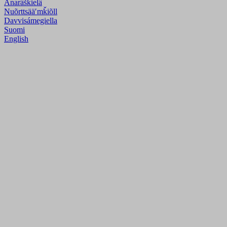
Anarâškielâ
Nuõrttsääʹmǩiõll
Davvisámegiella
Suomi
English