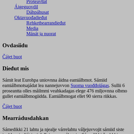
Prošeavttat
Áigeguovdil
Dáhpáhusat
Oktavuođadieđut
Rehketbearrandieđut
Media
Mánát ja nuorat
Ovdasiidu
Čájet buot
Dieđut mis
Sámit leat Eurohpa uniovnna áidna eamiálbmot. Sámiid
eamiálbmotsajádat lea nannejuvvon
Suoma vuođđolágas
. Sullii 6
proseantta olles máilmmi veahkadagas elege 476 miljovnna olbmo
gullet eamiálbmogiidda. Eamiálbmogat ellet 90 sierra riikkas.
Čájet buot
Mearrádusdahkan
Sámedikki 21 lahtu ja njealje várrelahtu váljejuvvojit sámiid siste