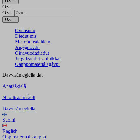
Oza...
Oza
Oza...
Oza...
Ovdasiidu
Dieđut mis
Mearrádusdahkan
Áigeguovdil
Oktavuođadieđut
Jorgaleaddjit ja dulkkat
Oahppomateriálagávpi
Davvisámegiella
dav
Anarâškielâ
Nuõrttsääʹmǩiõll
Davvisámegiella
Suomi
English
Oppimateriaalikauppa