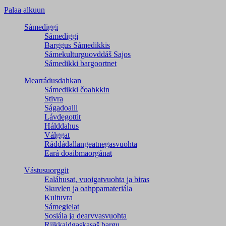
Palaa alkuun
Sámediggi
Sámediggi
Barggus Sámedikkis
Sámekulturguovddáš Sajos
Sámedikki bargoortnet
Mearrádusdahkan
Sámedikki čoahkkin
Stivra
Ságadoalli
Lávdegottit
Hálddahus
Válggat
Ráđđádallangeatnegas­vuohta
Eará doaibmaorgánat
Vástusuorggit
Ealáhusat, vuoigatvuohta ja biras
Skuvlen ja oahppamateriála
Kultuvra
Sámegielat
Sosiála ja dearvvasvuohta
Riikkaidgaskasaš bargu