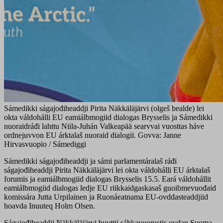
Sámedikki ságajođiheaddji Pirita Näkkäläjärvi (olgeš bealde) lei
okta váldohálli EU eamiálbmogiid dialogas Brysselis ja Sámedikki
nuoraidráđi lahttu Niila-Juhán Valkeapää searvvai vuosttas háve
ordnejuvvon EU árktalaš nuoraid dialogii. Govva: Janne
Hirvasvuopio / Sámediggi
Sámedikki ságajođiheaddji ja sámi parlamentáralaš ráđi
ságajođiheaddji Pirita Näkkäläjärvi lei okta váldohálli EU árktalaš
forumis ja eamiálbmogiid dialogas Brysselis 15.5. Eará váldohállit
eamiálbmogiid dialogas ledje EU riikkaidgaskasaš guoibmevuođaid
komissára Jutta Urpilainen ja Ruonáeatnama EU-ovddasteaddjiid
hoavda Inuuteq Holm Olsen.
Ságajođiheaddji Näkkäläjärvi buvttii sáhkavuorustis ovdan Suoma