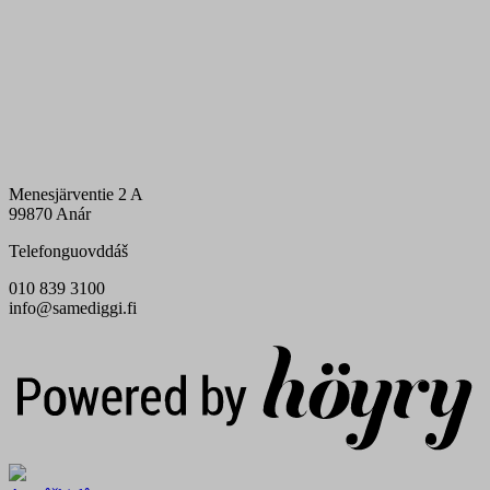
Menesjärventie 2 A
99870 Anár
Telefonguovddáš
010 839 3100
info@samediggi.fi
Digi- ja mainostoimisto Höyry Rovaniemi ja Oulu