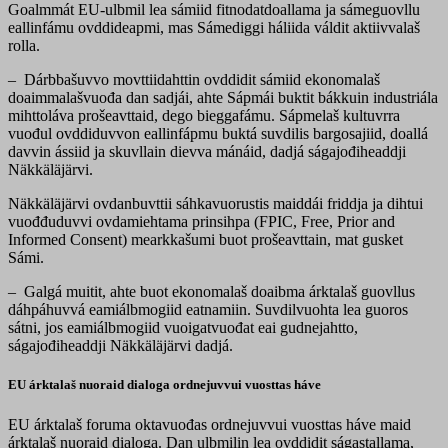
Goalmmát EU-ulbmil lea sámiid fitnodatdoallama ja sámeguovllu
eallinfámu ovddideapmi, mas Sámediggi háliida váldit aktiivvalaš
rolla.
– Dárbbašuvvo movttiidahttin ovddidit sámiid ekonomalaš
doaimmalašvuođa dan sadjái, ahte Sápmái buktit bákkuin industriála
mihttoláva prošeavttaid, dego bieggafámu. Sápmelaš kultuvrra
vuođul ovddiduvvon eallinfápmu buktá suvdilis bargosajiid, doallá
davvin ássiid ja skuvllain dievva mánáid, dadjá ságajođiheaddji
Näkkäläjärvi.
Näkkäläjärvi ovdanbuvttii sáhkavuorustis maiddái friddja ja dihtui
vuođđuduvvi ovdamiehtama prinsihpa (FPIC, Free, Prior and
Informed Consent) mearkkašumi buot prošeavttain, mat gusket
Sámi.
– Galgá muitit, ahte buot ekonomalaš doaibma árktalaš guovllus
dáhpáhuvvá eamiálbmogiid eatnamiin. Suvdilvuohta lea guoros
sátni, jos eamiálbmogiid vuoigatvuođat eai gudnejahtto,
ságajođiheaddji Näkkäläjärvi dadjá.
EU árktalaš nuoraid dialoga ordnejuvvui vuosttas háve
EU árktalaš foruma oktavuođas ordnejuvvui vuosttas háve maid
árktalaš nuoraid dialoga. Dan ulbmilin lea ovddidit ságastallama,