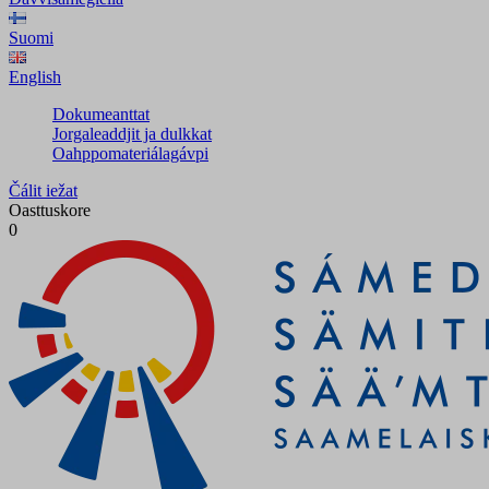
Suomi
English
Dokumeanttat
Jorgaleaddjit ja dulkkat
Oahppomateriálagávpi
Čálit iežat
Oasttuskore
0