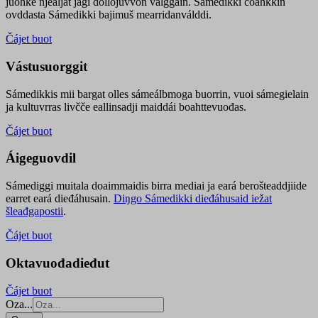
juohke njealját jagi dollojuvvon válggain. Sámedikki čoahkkin
ovddasta Sámedikki bajimuš mearridanválddi.
Čájet buot
Vástusuorggit
Sámedikkis mii bargat olles sámeálbmoga buorrin, vuoi sámegielain
ja kultuvrras livčče eallinsadji maiddái boahttevuođas.
Čájet buot
Áigeguovdil
Sámediggi muitala doaimmaidis birra mediai ja eará berošteaddjiide
earret eará dieđáhusain.
Diŋgo Sámedikki dieđáhusaid iežat
šleađgapostii
.
Čájet buot
Oktavuođadieđut
Čájet buot
Oza...