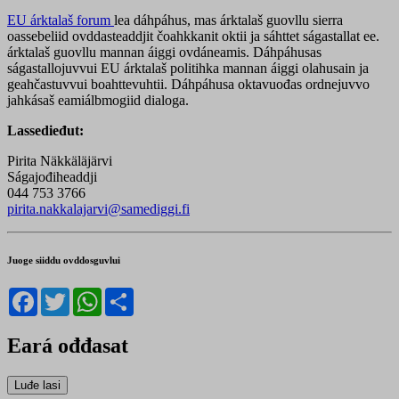
EU árktalaš forum
lea dáhpáhus, mas árktalaš guovllu sierra
oassebeliid ovddasteaddjit čoahkkanit oktii ja sáhttet ságastallat ee.
árktalaš guovllu mannan áiggi ovdáneamis. Dáhpáhusas
ságastallojuvvui EU árktalaš politihka mannan áiggi olahusain ja
geahčastuvvui boahttevuhtii. Dáhpáhusa oktavuođas ordnejuvvo
jahkásaš eamiálbmogiid dialoga.
Lassedieđut:
Pirita Näkkäläjärvi
Ságajođiheaddji
044 753 3766
pirita.nakkalajarvi@samediggi.fi
Juoge siiddu ovddosguvlui
Facebook
Twitter
WhatsApp
Share
Eará ođđasat