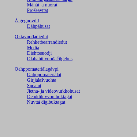
Mánát ja nuorat
Prošeavttat
Áigeguovdil
Dáhpáhusat
Oktavuođadieđut
Rehketbearrandieđut
Media
Diehtosuodji
Olahahttivuođačilgehus
Oahppomateriálagávpi
Oahppomateriálat
Girjjálašvuohta
Spealut
Jietna- ja videovurkkohusat
Deaddiluvvon buktagat
Nuvttá digibuktagat