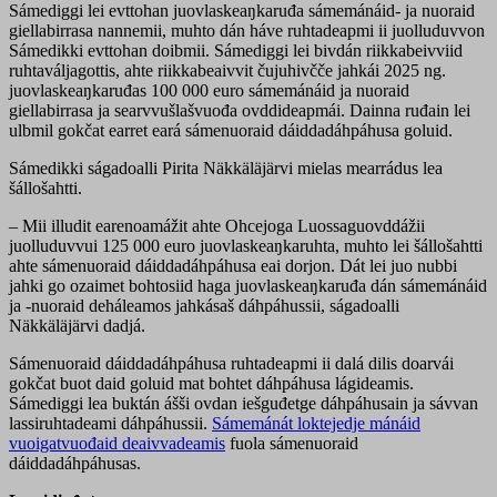
Sámediggi lei evttohan juovlaskeaŋkaruđa sámemánáid- ja nuoraid
giellabirrasa nannemii, muhto dán háve ruhtadeapmi ii juolluduvvon
Sámedikki evttohan doibmii. Sámediggi lei bivdán riikkabeivviid
ruhtaváljagottis, ahte riikkabeaivvit čujuhivčče jahkái 2025 ng.
juovlaskeaŋkaruđas 100 000 euro sámemánáid ja nuoraid
giellabirrasa ja searvvušlašvuođa ovddideapmái. Dainna ruđain lei
ulbmil gokčat earret eará sámenuoraid dáiddadáhpáhusa goluid.
Sámedikki ságadoalli Pirita Näkkäläjärvi mielas mearrádus lea
šállošahtti.
– Mii illudit earenoamážit ahte Ohcejoga Luossaguovddážii
juolluduvvui 125 000 euro juovlaskeaŋkaruhta, muhto lei šállošahtti
ahte sámenuoraid dáiddadáhpáhusa eai dorjon. Dát lei juo nubbi
jahki go ozaimet bohtosiid haga juovlaskeaŋkaruđa dán sámemánáid
ja -nuoraid deháleamos jahkásaš dáhpáhussii, ságadoalli
Näkkäläjärvi dadjá.
Sámenuoraid dáiddadáhpáhusa ruhtadeapmi ii dalá dilis doarvái
gokčat buot daid goluid mat bohtet dáhpáhusa lágideamis.
Sámediggi lea buktán ášši ovdan iešguđetge dáhpáhusain ja sávvan
lassiruhtadeami dáhpáhussii.
Sámemánát loktejedje mánáid
vuoigatvuođaid deaivvadeamis
fuola sámenuoraid
dáiddadáhpáhusas.