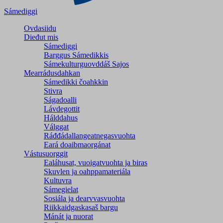
Sámediggi
Ovdasiidu
Dieđut mis
Sámediggi
Barggus Sámedikkis
Sámekulturguovddáš Sajos
Mearrádusdahkan
Sámedikki čoahkkin
Stivra
Ságadoalli
Lávdegottit
Hálddahus
Válggat
Ráđđádallangeatnegas­vuohta
Eará doaibmaorgánat
Vástusuorggit
Ealáhusat, vuoigatvuohta ja biras
Skuvlen ja oahppamateriála
Kultuvra
Sámegielat
Sosiála ja dearvvasvuohta
Riikkaidgaskasaš bargu
Mánát ja nuorat