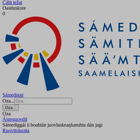
Čálit iežat
Oasttuskore
0
Sámediggi
Oza...
Oza...
Oza
Áigeguovdil
Sámediggái ii boahtán juovlaskeaŋkaruhta dán jagi
Ruovttoluotta