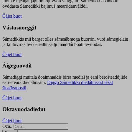
juohke njealját jagi dollojuvvon válggain. Sámedikki čoahkkin
ovddasta Sámedikki bajimuš mearridanválddi.
Čájet buot
Vástusuorggit
Sámedikkis mii bargat olles sámeálbmoga buorrin, vuoi sámegielain
ja kultuvrras livčče eallinsadji maiddái boahttevuođas.
Čájet buot
Áigeguovdil
Sámediggi muitala doaimmaidis birra mediai ja eará berošteaddjiide
earret eará dieđáhusain.
Diŋgo Sámedikki dieđáhusaid iežat
šleađgapostii
.
Čájet buot
Oktavuođadieđut
Čájet buot
Oza...