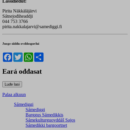
Lassidieđut:
Pirita Näkkäläjärvi
Sátnejođiheaddji
044 753 3766
pirita.nakkalajarvi@samediggi.fi
Juoge siiddu ovddosguvlui
Facebook
Twitter
WhatsApp
Share
Eará ođđasat
Palaa alkuun
Sámediggi
Sámediggi
Barggus Sámedikkis
Sámekulturguovddáš Sajos
Sámedikki bargoortnet