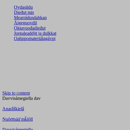
Ovdasiidu
Dieđut mis
Mearrádusdahkan
Áigeguovdil
Oktavuođadieđut
Jorgaleaddjit ja dulkkat
Oahppomateriálagávpi
Skip to content
Davvisámegiella
dav
Anarâškielâ
Nuõrttsääʹmǩiõll
Davvisámegiella