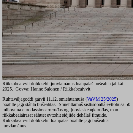
Riikkabeaivvit dohkkehit juovlamánus loahpalaš bušeahta jahkái
2025. Govva: Hanne Salonen / Riikkabeaivvit
Ruhtaváljagoddi gárvii 11.12. smiehttamuša (
VaVM 25/2025
)
boahtte jagi stáhta bušeahtas. Smiehttamuš sisttisdoallá evttohusa 50
miljovnna euro lassimearreruđas ng. juovlaskeaŋkaruđas, man
riikkabeaiáirasat sáhttet evttohit sidjiide dehálaš fitnuide.
Riikkabeaivvit dohkkehit loahpalaš boahtte jagi bušeahta
juovlamánus.