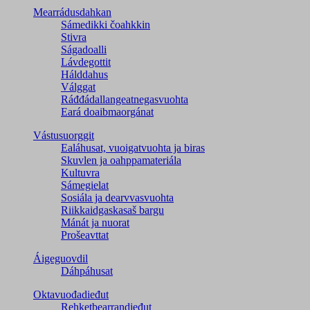
Mearrádusdahkan
Sámedikki čoahkkin
Stivra
Ságadoalli
Lávdegottit
Hálddahus
Válggat
Ráđđádallangeatnegas­vuohta
Eará doaibmaorgánat
Vástusuorggit
Ealáhusat, vuoigatvuohta ja biras
Skuvlen ja oahppamateriála
Kultuvra
Sámegielat
Sosiála ja dearvvasvuohta
Riikkaidgaskasaš bargu
Mánát ja nuorat
Prošeavttat
Áigeguovdil
Dáhpáhusat
Oktavuođadieđut
Rehketbearrandieđut