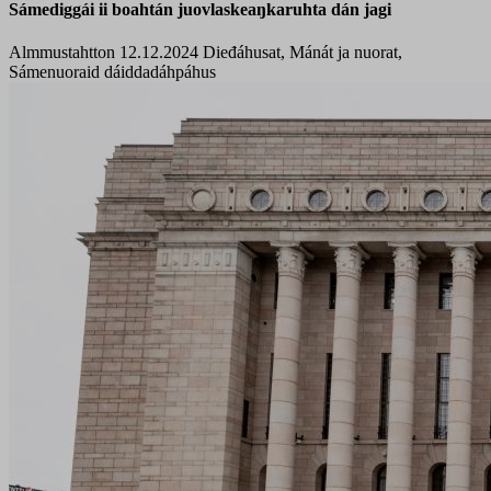
Sámediggái ii boahtán juovlaskeaŋkaruhta dán jagi
Almmustahtton 12.12.2024
Dieđáhusat, Mánát ja nuorat,
Sámenuoraid dáiddadáhpáhus