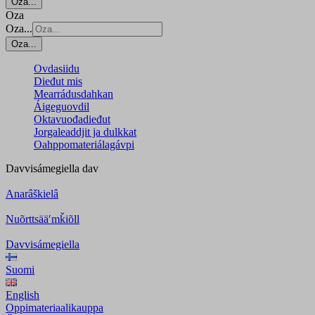
Oza...
Oza
Oza...
Oza...
Ovdasiidu
Dieđut mis
Mearrádusdahkan
Áigeguovdil
Oktavuođadieđut
Jorgaleaddjit ja dulkkat
Oahppomateriálagávpi
Davvisámegiella
dav
Anarâškielâ
Nuõrttsääʹmǩiõll
Davvisámegiella
Suomi
English
Oppimateriaalikauppa