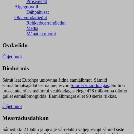
Prošeavttat
Áigeguovdil
Dáhpáhusat
Oktavuođadieđut
Rehketbearrandieđut
Media
Mánát ja nuorat
Ovdasiidu
Čájet buot
Dieđut mis
Sámit leat Eurohpa uniovnna áidna eamiálbmot. Sámiid
eamiálbmotsajádat lea nannejuvvon
Suoma vuođđolágas
. Sullii 6
proseantta olles máilmmi veahkadagas elege 476 miljovnna olbmo
gullet eamiálbmogiidda. Eamiálbmogat ellet 90 sierra riikkas.
Čájet buot
Mearrádusdahkan
Sámedikki 21 lahtu ja njealje várrelahtu váljejuvvojit sámiid siste