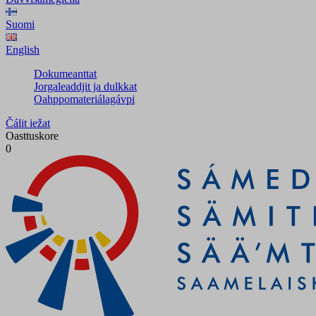
Suomi
English
Dokumeanttat
Jorgaleaddjit ja dulkkat
Oahppomateriálagávpi
Čálit iežat
Oasttuskore
0