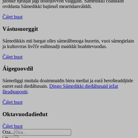
juohke njealját jagi dollojuvvon válggain. Sámedikki čoahkkin
ovddasta Sámedikki bajimuš mearridanválddi.
Čájet buot
Vástusuorggit
Sámedikkis mii bargat olles sámeálbmoga buorrin, vuoi sámegielain
ja kultuvrras livčče eallinsadji maiddái boahttevuođas.
Čájet buot
Áigeguovdil
Sámediggi muitala doaimmaidis birra mediai ja eará berošteaddjiide
earret eará dieđáhusain.
Diŋgo Sámedikki dieđáhusaid iežat
šleađgapostii
.
Čájet buot
Oktavuođadieđut
Čájet buot
Oza...