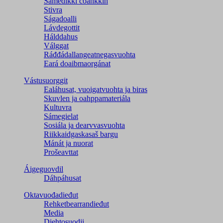
Sámedikki čoahkkin
Stivra
Ságadoalli
Lávdegottit
Hálddahus
Válggat
Ráđđádallangeatnegas­vuohta
Eará doaibmaorgánat
Vástusuorggit
Ealáhusat, vuoigatvuohta ja biras
Skuvlen ja oahppamateriála
Kultuvra
Sámegielat
Sosiála ja dearvvasvuohta
Riikkaidgaskasaš bargu
Mánát ja nuorat
Prošeavttat
Áigeguovdil
Dáhpáhusat
Oktavuođadieđut
Rehketbearrandieđut
Media
Diehtosuodji