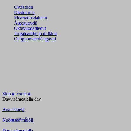
Ovdasiidu
Dieđut mis
Mearrádusdahkan
Áigeguovdil
Oktavuođadieđut
Jorgaleaddjit ja dulkkat
Oahppomateriálagávpi
Skip to content
Davvisámegiella
dav
Anarâškielâ
Nuõrttsääʹmǩiõll
Davvisámegiella