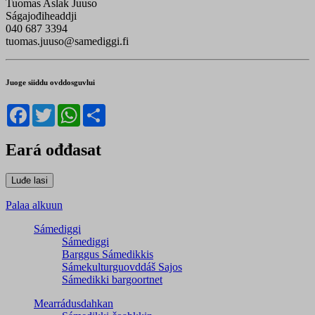
Tuomas Aslak Juuso
Ságajođiheaddji
040 687 3394
tuomas.juuso@samediggi.fi
Juoge siiddu ovddosguvlui
Facebook
Twitter
WhatsApp
Share
Eará ođđasat
Palaa alkuun
Sámediggi
Sámediggi
Barggus Sámedikkis
Sámekulturguovddáš Sajos
Sámedikki bargoortnet
Mearrádusdahkan