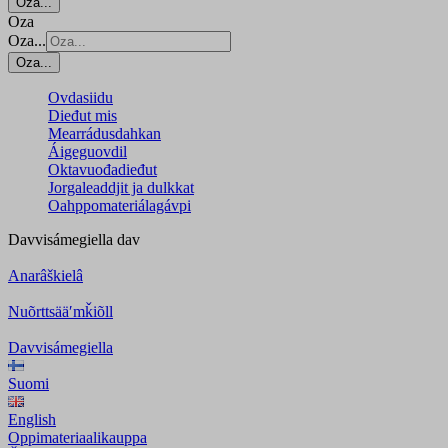
Oza...
Oza
Oza...
Oza...
Ovdasiidu
Dieđut mis
Mearrádusdahkan
Áigeguovdil
Oktavuođadieđut
Jorgaleaddjit ja dulkkat
Oahppomateriálagávpi
Davvisámegiella
dav
Anarâškielâ
Nuõrttsääʹmǩiõll
Davvisámegiella
Suomi
English
Oppimateriaalikauppa