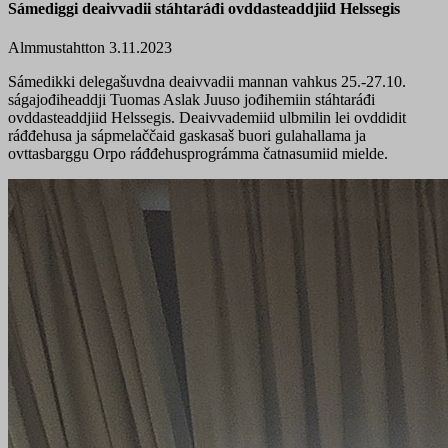
Sámediggi deaivvadii stáhtaráđi ovddasteaddjiid Helssegis
Almmustahtton 3.11.2023
Sámedikki delegašuvdna deaivvadii mannan vahkus 25.-27.10.
ságajođiheaddji Tuomas Aslak Juuso jođihemiin stáhtaráđi
ovddasteaddjiid Helssegis. Deaivvademiid ulbmilin lei ovddidit
ráđđehusa ja sápmelaččaid gaskasaš buori gulahallama ja
ovttasbarggu Orpo ráđđehusprográmma čatnasumiid mielde.