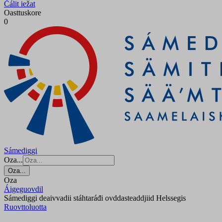
Čálit iežat
Oasttuskore
0
Sámediggi
Oza...
Oza...
Oza
Áigeguovdil
Sámediggi deaivvadii stáhtaráđi ovddasteaddjiid Helssegis
Ruovttoluotta