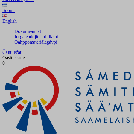
Suomi
English
Dokumeanttat
Jorgaleaddjit ja dulkkat
Oahppomateriálagávpi
Čálit iežat
Oasttuskore
0