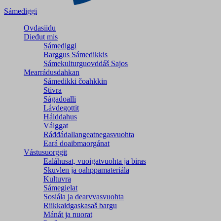
Sámediggi
Ovdasiidu
Dieđut mis
Sámediggi
Barggus Sámedikkis
Sámekulturguovddáš Sajos
Mearrádusdahkan
Sámedikki čoahkkin
Stivra
Ságadoalli
Lávdegottit
Hálddahus
Válggat
Ráđđádallangeatnegas­vuohta
Eará doaibmaorgánat
Vástusuorggit
Ealáhusat, vuoigatvuohta ja biras
Skuvlen ja oahppamateriála
Kultuvra
Sámegielat
Sosiála ja dearvvasvuohta
Riikkaidgaskasaš bargu
Mánát ja nuorat