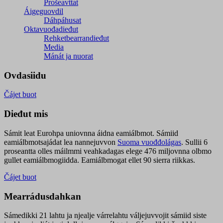
Prošeavttat
Áigeguovdil
Dáhpáhusat
Oktavuođadieđut
Rehketbearrandieđut
Media
Mánát ja nuorat
Ovdasiidu
Čájet buot
Dieđut mis
Sámit leat Eurohpa uniovnna áidna eamiálbmot. Sámiid
eamiálbmotsajádat lea nannejuvvon
Suoma vuođđolágas
. Sullii 6
proseantta olles máilmmi veahkadagas elege 476 miljovnna olbmo
gullet eamiálbmogiidda. Eamiálbmogat ellet 90 sierra riikkas.
Čájet buot
Mearrádusdahkan
Sámedikki 21 lahtu ja njealje várrelahtu váljejuvvojit sámiid siste