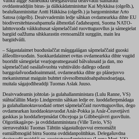
Vahku áigge Sámedikki delegašuvdna deaivvadii stáhtaráđi
ovddasteaddjiin biras- ja dálkkádatministtar Kai Mykkäsa (olgešb.),
bealuštanministtar Antti Häkkäsa (olgešb.) ja bargoministtar Arto
Satosa (olgešb). Deaivvademiin ledje sáhkan ovdamearkka dihte EU
biodiversitehtasoahpamuša álbmotlaš čađaheapmi, Suoma NATO-
lahttovuođa váikkuhusat sápmelaččaid ruovttuguovllus ja sámegielat
bargiid oažžuma sihkkarastin erenoamážit surggiin, main lea
bargiidváili.
– Ságastalaimet buođuslaččat máŋggalágan sápmelaččaid guoski
áššeollisvuođain. Suokkardalaimet ovttas ovdamearkka dihte vugiid
buoridit sámegielat vearjogeatnegasaid bálvalusaid ja dan, mo
sápmelaččaid oasálašvuohta vuhtiiváldo dallego ođastit
barggolašvuođadoaimmaid, ovdamearkka dihte go plánejuvvo
mekanismmat maiguin buhttet rávesolbmuidoahpahusdoarjaga,
muitala ságajođiheaddji Tuomas Aslak Juuso.
Deaivvadeamis johtolat- ja gulahallanministara (Lulu Ranne, VS)
stáhtačálliin Marjo Lindgreniin sáhkan ledje ee. luoddafierpmádaga
ja gulahallanoktavuođaid ortnet sápmelaččaid ruovttuguovllus, dego
ovdamearkan luoddaoktavuođat Anár-Pokka ja Anár-Čeavetjávri
gaskkas ja luoddafierpmádat Ohcejoga ja Gilbbesjávrri guovlluin.
Olgoriikagávpe- ja ovddidanministara (Ville Tavio, VS)
sierraveahkki Tuomas Tähtiin ságastallojuvvui erenomážit
eamiálbmogiid birra Suoma ovddidanpolitihkas. Delegašuvdna
deaivvadii maiddái ee. vuoigatvuođaministara (Leena Meri, VS)