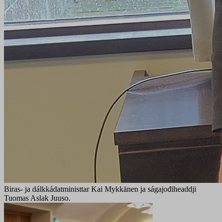
Biras- ja dálkkádatministtar Kai Mykkänen ja ságajođiheaddji
Tuomas Aslak Juuso.