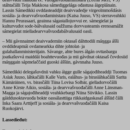
stáhtačálli Teija Makkosa sámediggelága ođastusa áigeplánain.
Lassin Sámedikki ovddasteaddjit deaivvadedje virgeolmmošdásis
sosiála- ja dearvvašvuođaministara (Kaisa Juuso, VS) sierraveahkki
Hannu Peurasaari, geainna ságastallojuvvui ee. sámegielat ja
kulturvuđot sode-bálvalusaid oažžuma dorvvasteamis erenoamážit
sámegielat mielladearvvašvuođabálvalusaid oasil.
– Mii gávnnaimet deaivvademiin oktasaš dáhttodili máŋgga ášši
ovddideapmái ovdamearkka dihte johtolat- ja
gulahallanministeriijain. Sávange, ahte bures álgán ovttasbargu
joatkašuvvá maiddái boahttevuođas ja mii gávdnat oktasaš čovdosiid
máŋggain sápmelaččaid guoski áššiin, gávnnaha Juuso.
Sámedikki delegašuvdnii vahku áigge gulle ságajođiheaddji Tuomas
Aslak Juuso, láhkačálli Kalle Varis, ealáhus- ja birasláhkačálli Sarita
Kämäräinen, vs. birasčálli Tiina Lovisa Solbär, gielladorvočálli
Anne Kirste Aikio, sosiála- ja dearvvašvuođačálli Anne Länsman-
Magga ja ságajođiheaddji veahkkebargi Niina Siivikko. Lassin
gáiddusoktavuođa bokte oassálasttiiga riikkaidgaskasaš áššiid čálli
Inka Saara Arttijeff ja sosiála- ja dearvvašvuođačálli Kaisa
Ruokojärvi.
Lassedieđut: