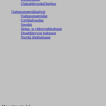
Olahahttivuođačilgehus
Oahppomateriálagávpi
Oahppomateriálat
Girjjálašvuohta
Spealut
Jietna- ja videovurkkohusat
Deaddiluvvon buktagat
Nuvttá digibuktagat